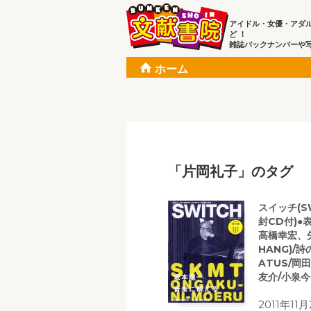
アイドル・女優・アダ
ど ！
雑誌バックナンバーや
ホーム
「片岡礼子」のタグ
スイッチ(SW
封CD付)●
高橋幸宏、
HANG)/
ATUS/岡
友介/小泉今
2011年1