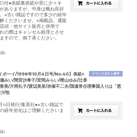
CD付●表紙裏表紙や背に少々キ
がありますが、中身は概ね良好
。※古い雑誌ですので多少の経年
解くださいませ。※掲載品、通販
店頭・他サイト販売と併用で
れの際はキャンセル処理とさせ
ますので、御了承ください。
税込)
ボーイ/1996年10月4日号/No.40】表紙=
クリックポスト他可
瀬みい/間宮沙希子/宏岡みらい/樫山ゆみ/辻香
多香美/片岡礼子/渡辺美里/赤塚不二夫/国連常任理事国入りは「悪
!/他
0月4日発行/集英社●※古い雑誌で
の経年劣化はご理解くださいま
込)