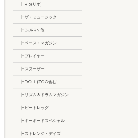
┣ Rio(リオ)
┣ ザ・ミュージック
┣ BURRN!他
┣ ベース・マガジン
┣ プレイヤー
┣ スヌーザー
┣ DOLL (ZOO含む)
┣ リズム＆ドラムマガジン
┣ ビートレッグ
┣ キーボードスペシャル
┣ ストレンジ・デイズ