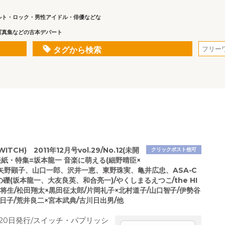
ルト・ロック・男性アイドル・俳優などな
写真集などの古本デパート
タグから検索
ITCH) 2011年12月号vol.29/No.12(未開
クリックポスト他可
表紙・特集=坂本龍一 音楽に萌える(細野晴臣×
矢野顕子、山口一郎、沢井一恵、東野珠実、亀井広忠、ASA-C
詩の礫(坂本龍一、大友良英、和合亮一)/やくしまるえつこ/the HI
田将生/松田翔太×黒田征太郎/片岡礼子×北村道子/山口智子/伊勢谷
日子/荒井良二×宮本武典/古川日出男/他
1月20日発行/スイッチ・パプリッシ