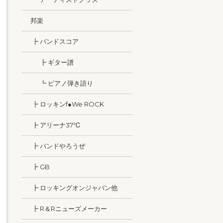
邦楽
┣ バンドスコア
┣ ギター譜
┗ ピアノ弾き語り
┣ ロッキンf●We ROCK
┣ アリーナ37℃
┣ バンドやろうぜ
┣ GB
┣ ロッキングオンジャパン他
┣ R＆Rニューズメーカー