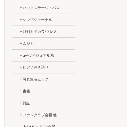
┣ バックステージ・パス
┣ シンプジャーナル
┣ 月刊カドカワ/ブレス
┣ ムジカ
┣ uv/ヴィジュアル系
┣ ピアノ弾き語り
┣ 写真集＆ムック
┣ 書籍
┣ 雑誌
┣ ファンクラブ会報 他
┣ BUCK-TICK会報