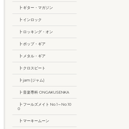
┣ ギター・マガジン
┣ インロック
┣ ロッキング・オン
┣ ポップ・ギア
┣ メタル・ギア
┣ クロスビート
┣ jam (ジャム)
┣ 音楽専科 ONGAKUSENKA
┣ フールズメイト No.1～No.10
0
┣ マーキームーン