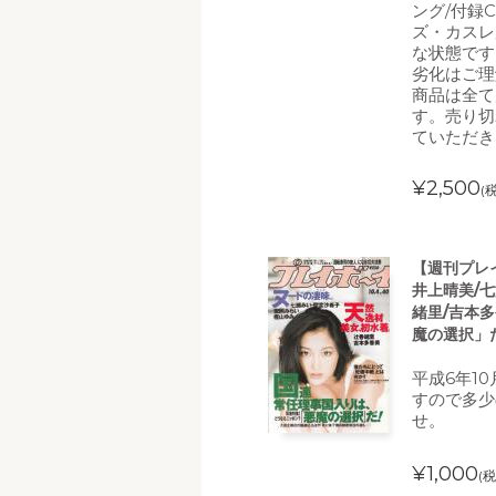
ング/付録
ズ・カスレ
な状態です
劣化はご理
商品は全て
す。売り切
ていただき
¥2,500
(
【週刊プレイ
井上晴美/七
緒里/吉本
魔の選択」だ
平成6年1
すので多少
せ。
¥1,000
(税