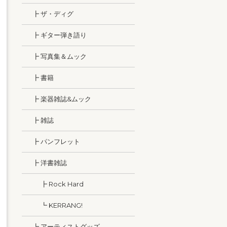
┣ ザ・ディグ
┣ ギター弾き語り
┣ 写真集＆ムック
┣ 書籍
┣ 楽器雑誌&ムック
┣ 雑誌
┣ パンフレット
┣ 洋書雑誌
┣ Rock Hard
┗ KERRANG!
┗ アーティストグッズ