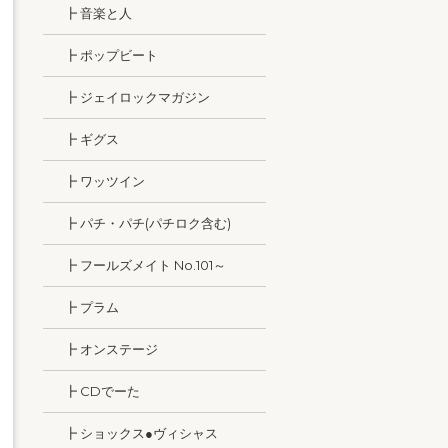
┣ 音楽と人
┣ ポップビート
┣ ジェイロックマガジン
┣ ギグス
┣ ワッツイン
┣ パチ・パチ(パチロク含む)
┣ フールズメイト No.101～
┣ プラム
┣ オンステージ
┣ CDでーた
┣ ショックス●ヴィシャス