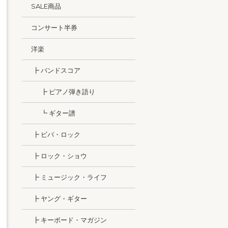
SALE商品
コンサート半券
洋楽
┣ バンドスコア
┣ ピアノ弾き語り
┗ ギター譜
┣ ビバ・ロック
┣ ロック・ショウ
┣ ミュージック・ライフ
┣ ヤング・ギター
┣ キーボード・マガジン