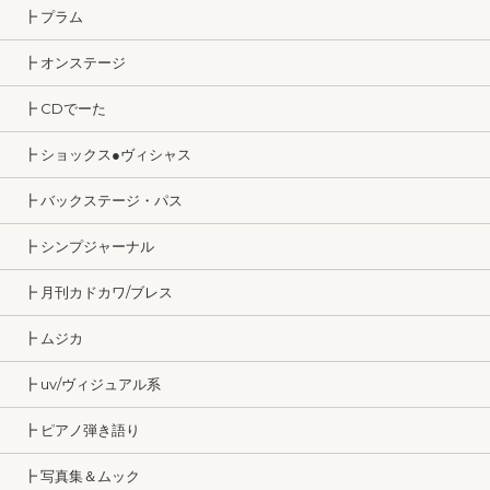
┣ プラム
┣ オンステージ
┣ CDでーた
┣ ショックス●ヴィシャス
┣ バックステージ・パス
┣ シンプジャーナル
┣ 月刊カドカワ/ブレス
┣ ムジカ
┣ uv/ヴィジュアル系
┣ ピアノ弾き語り
┣ 写真集＆ムック