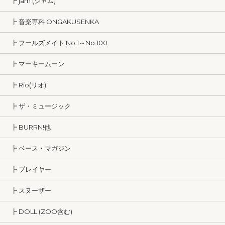
┣ jam (ジャム)
┣ 音楽専科 ONGAKUSENKA
┣ フールズメイト No.1～No.100
┣ マーキームーン
┣ Rio(リオ)
┣ ザ・ミュージック
┣ BURRN!他
┣ ベース・マガジン
┣ プレイヤー
┣ スヌーザー
┣ DOLL (ZOO含む)