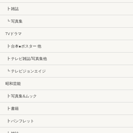
┣ 雑誌
┗ 写真集
TVドラマ
┣ 台本●ポスター 他
┣ テレビ雑誌/写真集他
┗ テレビジョンエイジ
昭和芸能
┣ 写真集&ムック
┣ 書籍
┣ パンフレット