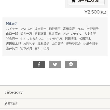
¥2,500
(税込)
関連タグ
スイッチ
SWITCH
坂本龍一
細野晴臣
高橋幸宏
YMO
矢野顕子
山口一郎
沢井一恵
東野珠実
亀井広忠
ASA-CHANG
大友良英
和合亮一
やくしまるえつこ
the HIATUS
岡田将生
松田翔太
黒田征太郎
片岡礼子
北村道子
山口智子
伊勢谷友介
小泉今日子
荒井良二
宮本武典
古川日出男
category
新着商品