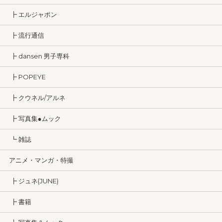
┣ エルジャポン
┣ 流行通信
┣ dansen 男子専科
┣ POPEYE
┣ クウネル/アルネ
┣ 写真集●ムック
┗ 雑誌
アニメ・マンガ・特撮
┣ ジュネ(JUNE)
┣ 書籍