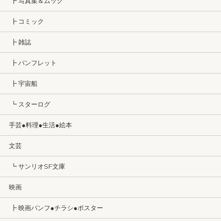
┣ 写真集＆ムック
┣ コミック
┣ 雑誌
┣ パンフレット
┣ 宇宙船
┗ スターログ
手芸●料理●生活●絵本
文芸
┗ サンリオSF文庫
映画
┣ 映画パンフ●チラシ●ポスター