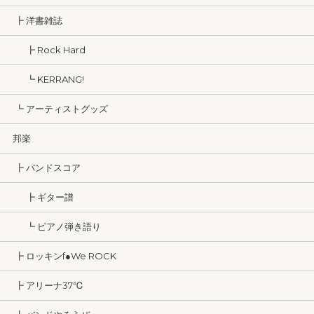
┣ 洋書雑誌
┣ Rock Hard
┗ KERRANG!
┗ アーティストグッズ
邦楽
┣ バンドスコア
┣ ギター譜
┗ ピアノ弾き語り
┣ ロッキンf●We ROCK
┣ アリーナ37℃