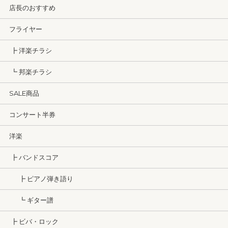
店長のおすすめ
フライヤー
┣ 洋楽チラシ
┗ 邦楽チラシ
SALE商品
コンサート半券
洋楽
┣ バンドスコア
┣ ピアノ弾き語り
┗ ギター譜
┣ ビバ・ロック