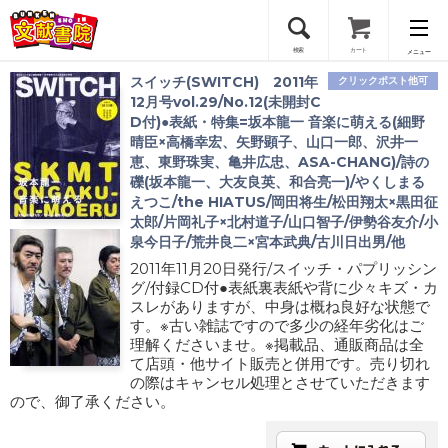
検索
カート
メニュー
スイッチ(SWITCH) 2011年
クリックポスト他可
会員登録
12月号vol.29/No.12(未開封C
D付)●表紙・特集=坂本龍一 音楽に萌える(細野
晴臣×高橋幸宏、矢野顕子、山口一郎、沢井一
ログイン
恵、東野珠実、亀井広忠、ASA-CHANG)/詩の
礫(坂本龍一、大友良英、和合亮一)/やくしまる
えつこ/the HIATUS/岡田将生/松田翔太×黒田征
太郎/片岡礼子×北村道子/山口智子/伊勢谷友介/小
泉今日子/荒井良二×宮本武典/古川日出男/他
2011年11月20日発行/スイッチ・パプリッシン
グ/付録CD付●表紙裏表紙や背に少々キズ・カ
スレがありますが、中身は概ね良好な状態で
す。※古い雑誌ですので多少の経年劣化はご
理解くださいませ。※掲載品、通販商品は全
て店頭・他サイト販売と併用です。売り切れ
の際はキャンセル処理とさせていただきます
ので、御了承ください。