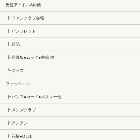
男性アイドル&俳優
┣ ファンクラブ会報
┣ パンフレット
┣ 雑誌
┣ 写真集●ムック●書籍 他
┗ グッズ
ファッション
┣ パンフ●カード●ポスター他
┣ メンズクラブ
┣ アンアン
┣ 花椿●BELL