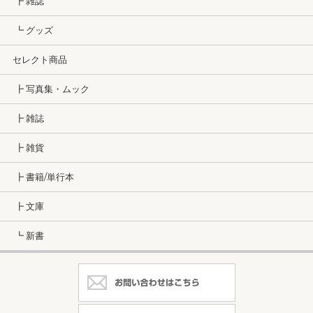
┣ 雑誌
┗ グッズ
セレクト商品
┣ 写真集・ムック
┣ 雑誌
┣ 雑貨
┣ 書籍/単行本
┣ 文庫
┗ 新書