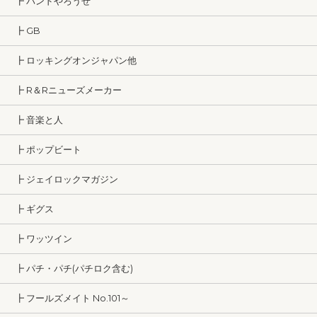
┣ バンドやろうぜ
┣ GB
┣ ロッキングオンジャパン他
┣ R＆Rニューズメーカー
┣ 音楽と人
┣ ポップビート
┣ ジェイロックマガジン
┣ ギグス
┣ ワッツイン
┣ パチ・パチ(パチロク含む)
┣ フールズメイト No.101～