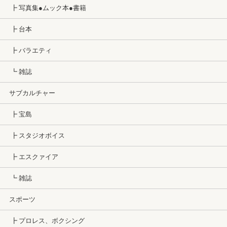
┣ 写真集●ムック本●書籍
┣ 台本
┣ バラエティ
┗ 雑誌
サブカルチャー
┣ 宝島
┣ スタジオボイス
┣ エスクァイア
┗ 雑誌
スポーツ
┣ プロレス、ボクシング