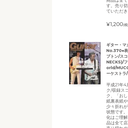
商品は全て
す。売り切
ていただき
¥1,200
(税
ギター・マガジ
No.370
プトン/スコ
NECKS)
orld/M
ーケストラ
平成21年
ク/収録ス
ク、「おし
紙裏表紙や
少々折れが
状態です。
化はご理解
品は全て店