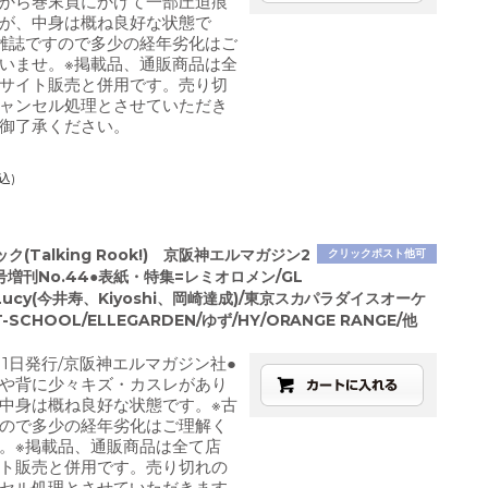
から巻末頁にかけて一部圧迫痕
が、中身は概ね良好な状態で
雑誌ですので多少の経年劣化はご
いませ。※掲載品、通販商品は全
サイト販売と併用です。売り切
ャンセル処理とさせていただき
御了承ください。
込)
ク(Talking Rook!) 京阪神エルマガジン2
クリックポスト他可
号増刊No.44●表紙・特集=レミオロメン/GL
/Lucy(今井寿、Kiyoshi、岡崎達成)/東京スカパラダイスオーケ
-SCHOOL/ELLEGARDEN/ゆず/HY/ORANGE RANGE/他
7月1日発行/京阪神エルマガジン社●
や背に少々キズ・カスレがあり
中身は概ね良好な状態です。※古
ので多少の経年劣化はご理解く
。※掲載品、通販商品は全て店
ト販売と併用です。売り切れの
セル処理とさせていただきます