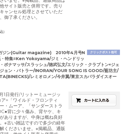
さいませ。※掲載品、通販商品は
他サイト販売と併用です。売り
キャンセル処理とさせていただ
、御了承ください。
込)
ン(Guitar magazine) 2010年4月号N
クリックポスト他可
紙・特集=Ken Yokoyama/ジミ・ヘンドリッ
ー・ボナマッサ/スラッシュ/徳武弘文/エリック・クラプトン×ジェ
ョン・バトラー/INORAN/YOUR SONG IS GOOD/藍坊主/
ITA(BINECKS)/レミオロメン/今井翼/東京スカパラダイスオー
4月1日発行/リットーミュージッ
コア=「ワイルド・フロンティ
ー・ムーア、「サンダーストラ
DC●背に少々傷み、背ヤケ、キ
がありますが、中身は概ね良好
。※古い雑誌ですので多少の経年
解くださいませ。※掲載品、通販