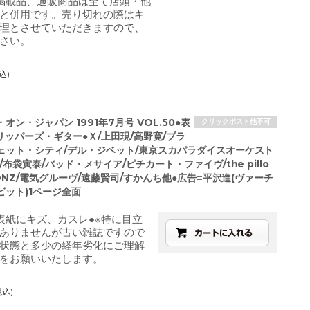
掲載品、通販商品は全て店頭・他
と併用です。売り切れの際はキ
理とさせていただきますので、
さい。
込)
オン・ジャパン 1991年7月号 VOL.50●表
クリックポスト他不可
リッパーズ・ギター●Ｘ/上田現/高野寛/ブラ
ェット・シティ/デル・ジベット/東京スカパラダイスオーケスト
/布袋寅泰/バッド・メサイア/ピチカート・ファイヴ/the pillo
SONZ/電気グルーヴ/遠藤賢司/すかんち他●広告=平沢進(ヴァーチ
ビット)1ページ全面
表紙にキズ、カスレ●※特に目立
ありませんが古い雑誌ですので
状態と多少の経年劣化にご理解
をお願いいたします。
税込)