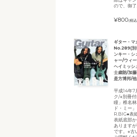
ので、御了
¥800
(税込
ギター・マガジ
No.289
ンキー・シ
ャー/ウィ
ヘイミッシュ
士歳朗/加藤
是方博邦/他
平成14年
ク/※別冊
瞳」椎名林
ド・ミー」
R.BIG
表紙底部か
ありますが
です。※古