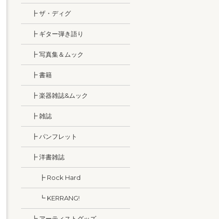
┣ ザ・ディグ
┣ ギター弾き語り
┣ 写真集＆ムック
┣ 書籍
┣ 楽器雑誌&ムック
┣ 雑誌
┣ パンフレット
┣ 洋書雑誌
┣ Rock Hard
┗ KERRANG!
┗ アーティストグッズ