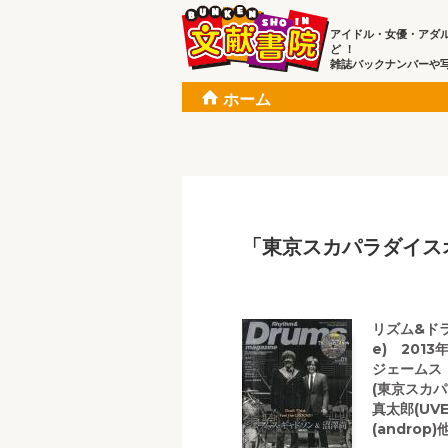
アイドル・女優・アダ
ど ！
雑誌バックナンバーや
ホーム
「東京スカパラダイス
リズム&ドラム
e) 2013
ジェームス
(東京スカパ
真太郎(UVER
(androp)