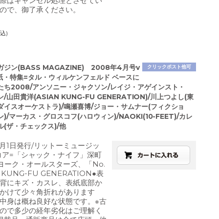
際はキャンセル処理とさせてい
ので、御了承ください。
込)
ジン(BASS MAGAZINE) 2008年4月号v
クリックポスト他可
●表紙・特集=タル・ウィルケンフェルド ベースに
たち2008/アンソニー・ジャクソン/レイジ・アゲインスト・
山田貴洋(ASIAN KUNG-FU GENERATION)/川上つよし(東
ダイスオーケストラ)/鳴瀬喜博/ジョー・サムナー(フィクショ
)/マーカス・グロスコフ(ハロウィン)/NAOKI(10-FEET)/カレ
(ザ・チェックス)/他
4月1日発行/リットーミュージッ
コア=「シャック・ナイフ」深町
ヨーク・オールスターズ、「No.
 KUNG-FU GENERATION●表
背にキズ・カスレ、表紙底部か
かけて少々角折れがあります
中身は概ね良好な状態です。※古
ので多少の経年劣化はご理解く