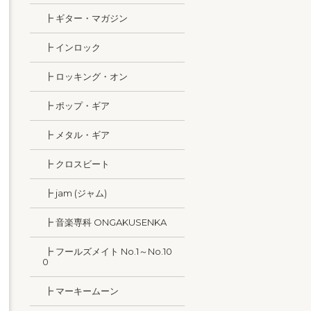
┣ ギター・マガジン
┣ インロック
┣ ロッキング・オン
┣ ポップ・ギア
┣ メタル・ギア
┣ クロスビート
┣ jam (ジャム)
┣ 音楽専科 ONGAKUSENKA
┣ フールズメイト No.1～No.10
0
┣ マーキームーン