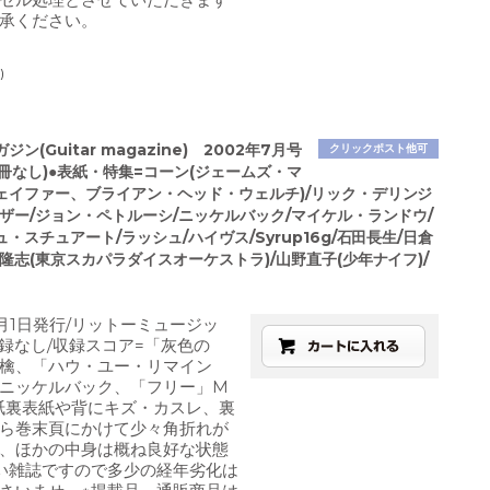
承ください。
)
ン(Guitar magazine) 2002年7月号
クリックポスト他可
(別冊なし)●表紙・特集=コーン(ジェームズ・マ
ェイファー、ブライアン・ヘッド・ウェルチ)/リック・デリンジ
ーザー/ジョン・ペトルーシ/ニッケルバック/マイケル・ランドウ/
・スチュアート/ラッシュ/ハイヴス/Syrup16g/石田長生/日倉
隆志(東京スカパラダイスオーケストラ)/山野直子(少年ナイフ)/
7月1日発行/リットーミュージッ
付録なし/収録スコア=「灰色の
檎、「ハウ・ユー・リマイン
ニッケルバック、「フリー」M
●表紙裏表紙や背にキズ・カスレ、裏
ら巻末頁にかけて少々角折れが
、ほかの中身は概ね良好な状態
い雑誌ですので多少の経年劣化は