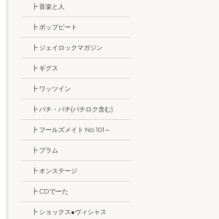
┣ 音楽と人
┣ ポップビート
┣ ジェイロックマガジン
┣ ギグス
┣ ワッツイン
┣ パチ・パチ(パチロク含む)
┣ フールズメイト No.101～
┣ プラム
┣ オンステージ
┣ CDでーた
┣ ショックス●ヴィシャス