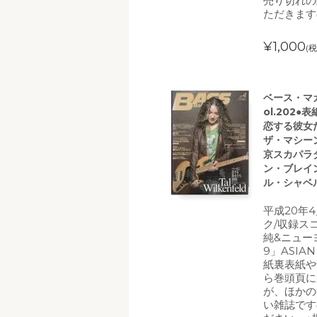
売り切れの
ただきます
¥1,000
(税
ベース・マガ
ol.202
恋する彼女
ザ・マシーン/
京スカパラ
ン・ブレイン
ル・シャベル
平成20年
ク/収録ス
純&ニュー
9」ASIAN
紙裏表紙や
ら巻頭頁に
が、ほかの
い雑誌です