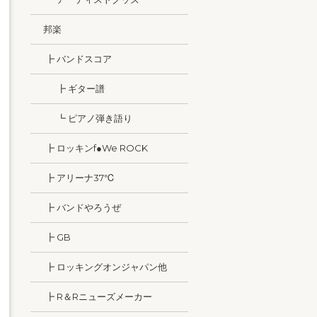
邦楽
┣ バンドスコア
┣ ギター譜
┗ ピアノ弾き語り
┣ ロッキンf●We ROCK
┣ アリーナ37℃
┣ バンドやろうぜ
┣ GB
┣ ロッキングオンジャパン他
┣ R＆Rニューズメーカー