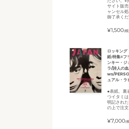
ださい。※
サイト販売
ャンセル処
御了承くだ
¥1,500
(税
ロッキング・
紙:特集=フ
ンキー・ジ
ラ/詩人の血
ws/PER
ュアル・ラ
●表紙、裏
つイタミは
明記された
の上で注文
¥7,000
(