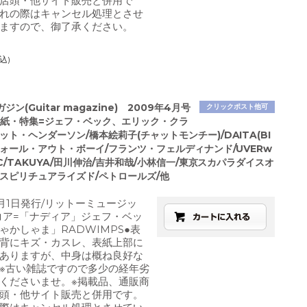
店頭・他サイト販売と併用で
れの際はキャンセル処理とさせ
ますので、御了承ください。
込)
ン(Guitar magazine) 2009年4月号
クリックポスト他可
●表紙・特集=ジェフ・ベック、エリック・クラ
ット・ヘンダーソン/橋本絵莉子(チャットモンチー)/DAITA(BI
/フォール・アウト・ボーイ/フランツ・フェルディナンド/UVERw
UCC/TAKUYA/田川伸治/吉井和哉/小林信一/東京スカパラダイスオ
/スピリチュアライズド/ペトロールズ/他
4月1日発行/リットーミュージッ
コア=「ナディア」ジェフ・ベッ
ゃかしゃま」RADWIMPS●表
背にキズ・カスレ、表紙上部に
ありますが、中身は概ね良好な
※古い雑誌ですので多少の経年劣
くださいませ。※掲載品、通販商
頭・他サイト販売と併用です。