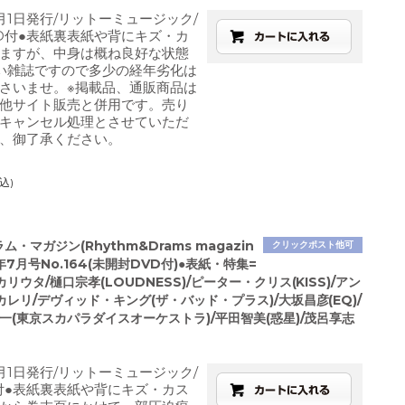
1月1日発行/リットーミュージック/
D付●表紙裏表紙や背にキズ・カ
ますが、中身は概ね良好な状態
い雑誌ですので多少の経年劣化は
さいませ。※掲載品、通販商品は
他サイト販売と併用です。売り
キャンセル処理とさせていただ
、御了承ください。
込)
・マガジン(Rhythm&Drams magazin
クリックポスト他可
4年7月号No.164(未開封DVD付)●表紙・特集=
リウタ/樋口宗孝(LOUDNESS)/ピーター・クリス(KISS)/アン
レリ/デヴィッド・キング(ザ・バッド・プラス)/大坂昌彦(EQ)/
一(東京スカパラダイスオーケストラ)/平田智美(惑星)/茂呂享志
7月1日発行/リットーミュージック/
付●表紙裏表紙や背にキズ・カス