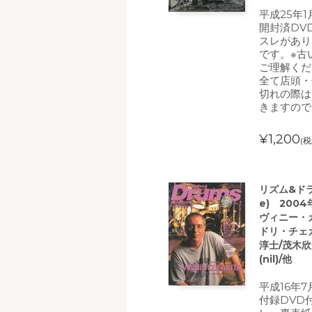
平成25年
開封済DV
スレがあり
です。※古
ご理解くだ
全て店頭・
切れの際は
きますので
¥1,200
(税
リズム&ドラム
e) 200
ヴィニー・カ
ドリ・チェカ
淳士/茂木欣
(nil)/他
平成16年
付録DVD