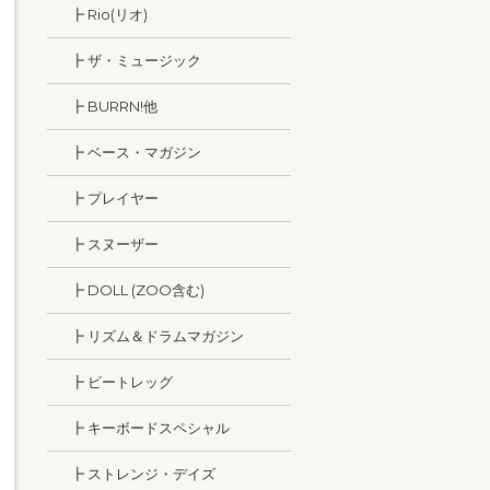
┣ Rio(リオ)
┣ ザ・ミュージック
┣ BURRN!他
┣ ベース・マガジン
┣ プレイヤー
┣ スヌーザー
┣ DOLL (ZOO含む)
┣ リズム＆ドラムマガジン
┣ ビートレッグ
┣ キーボードスペシャル
┣ ストレンジ・デイズ