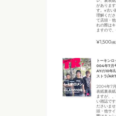
レ、裏表紙
があります
す。※古い
理解くださ
て店頭・他
れの際はキ
ますので、
¥1,500
(税
トーキンロッ
004年7月
AYの10年
ストラ/ART
2004年
表紙裏表紙
ますが、、
い雑誌です
ださいませ
頭・他サイ
際はキャン