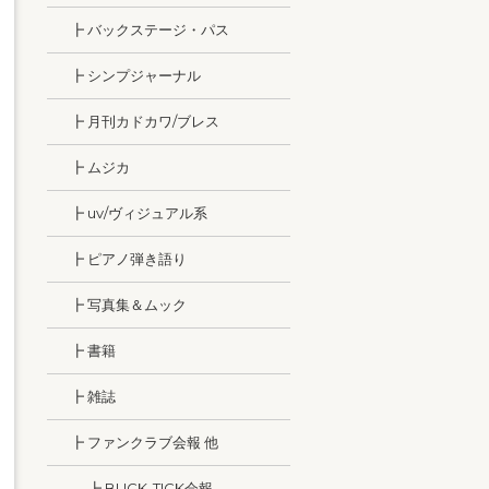
┣ バックステージ・パス
┣ シンプジャーナル
┣ 月刊カドカワ/ブレス
┣ ムジカ
┣ uv/ヴィジュアル系
┣ ピアノ弾き語り
┣ 写真集＆ムック
┣ 書籍
┣ 雑誌
┣ ファンクラブ会報 他
┣ BUCK-TICK会報