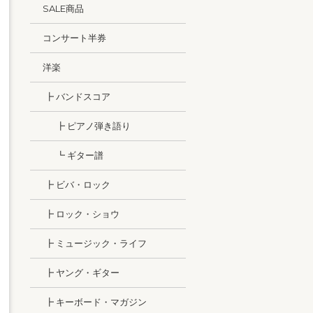
SALE商品
コンサート半券
洋楽
┣ バンドスコア
┣ ピアノ弾き語り
┗ ギター譜
┣ ビバ・ロック
┣ ロック・ショウ
┣ ミュージック・ライフ
┣ ヤング・ギター
┣ キーボード・マガジン