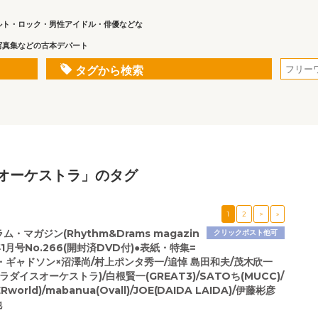
ルト・ロック・男性アイドル・俳優などな
写真集などの古本デパート
タグから検索
オーケストラ」のタグ
1
2
>
»
・マガジン(Rhythm&Drams magazin
クリックポスト他可
年1月号No.266(開封済DVD付)●表紙・特集=
・ギャドソン×沼澤尚/村上ポンタ秀一/追悼 島田和夫/茂木欣一
ラダイスオーケストラ)/白根賢一(GREAT3)/SATOち(MUCC)/
world)/mabanua(Ovall)/JOE(DAIDA LAIDA)/伊藤彬彦
他