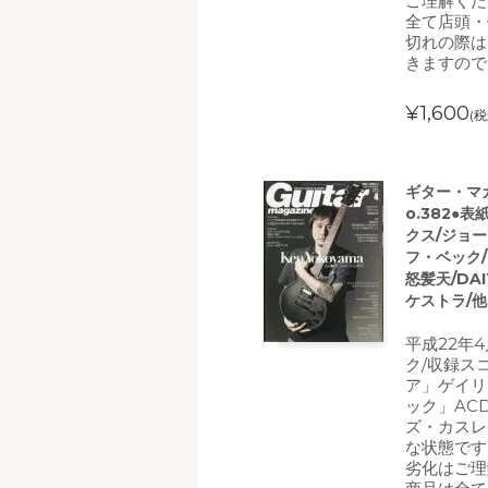
ご理解くだ
全て店頭・
切れの際は
きますので
¥1,600
(税
ギター・マガジ
o.382●表
クス/ジョ
フ・ベック/ジ
怒髪天/DA
ケストラ/他
平成22年
ク/収録ス
ア」ゲイリ
ック」AC
ズ・カスレ
な状態です
劣化はご理