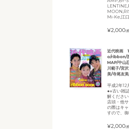
AMP,BY-S
LENTINE
MOON,RI
Mi-Ke,
¥2,000
(
近代映画 19
o/ribb
MAP/中山忍
川範子/宮沢
美/寺尾友美
平成2年12
●※古い雑
解ください
店頭・他サ
の際はキャ
すので、御
¥2,000
(