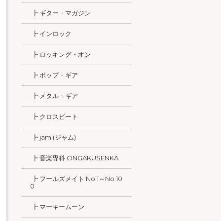
┣ ギター・マガジン
┣ インロック
┣ ロッキング・オン
┣ ポップ・ギア
┣ メタル・ギア
┣ クロスビート
┣ jam (ジャム)
┣ 音楽専科 ONGAKUSENKA
┣ フールズメイト No.1～No.10
0
┣ マーキームーン