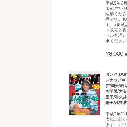
平成5年6
版●※古い
理解くださ
品です。1
す。※掲載
ト販売と併
セル処理と
承ください
¥8,000
(
ダンク(Du
ンナップ=
(中嶋美智
ち学園/大友
里子/和久井
陽子/浅香唯/
平成2年10
表紙上部か
ます。※古