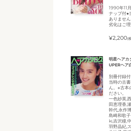
1990年1
ナップ付●
ありません
劣化はご理
¥2,200
(
明星ヘアカタ
UPERヘア
別冊付録付
当時の古書
ん。※古本
ださい。
一色紗英,
田恵理香,
幹代,永作博
島崎和歌子,深
ki,吉沢瞳
羽野晶紀,