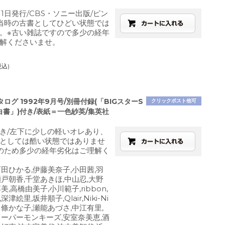
1月1日発行/CBS・ソニー出版/ピン
当時の古書としてひどい状態では
。※古い雑誌ですので多少の経年
解くださいませ。
税込)
ログ 1992年9月号/別冊付録(「BIGスターS
クリックポスト他可
白書」)付き/表紙＝一色紗英/集英社
き/左下に少しの軽いオレあり、
としては酷い状態ではありませ
のため多少の経年劣化はご理解く
西田ひかる,伊藤美奈子,小田茜,羽
瀬戸朝香,千堂あきほ,中山忍,大野
美,高橋由美子,小川範子,ribbon,
津絵里,坂井順子,Qlair,Niki-Ni
,中條かな子,瀬能あづさ,中江有里,
スーパーモンキーズ,安室奈美恵,酒