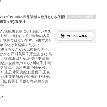
)
ログ 1991年5月号/表紙＝観月ありさ/別冊
クリックポスト他不可
嶋菜々子)/集英社
き/表紙裏表紙に少し細かいキズ
すが、中はキレイで当時の古書
い状態ではないです。※古本のた
年劣化は御理解ください。
観月ありさ,CoCo,後藤久美子,ri
田ひかる,田村英里子,千堂あきほ,島
坂上香織,浜田万葉,深津絵里,高橋
紀,井森美幸,YOU,小川範子,中嶋
野佐智絵,小高恵美,田中陽子,桜井
,中山忍,水野真紀,仁藤優子,国実
香,千葉美加,宍戸留美,西野妙子,
,田山真美子,早坂好恵,高橋かお
苗他
税込)