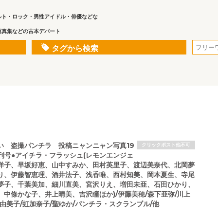
ルト・ロック・男性アイドル・俳優などな
写真集などの古本デパート
タグから検索
い 盗撮パンチラ 投稿ニャンニャン写真19
クリックポスト他不可
増刊号●アイチラ・フラッシュ(レモンエンジェ
洋子、早坂好恵、山中すみか、田村英里子、渡辺美奈代、北岡夢
り、伊藤智恵理、酒井法子、浅香唯、西村知美、岡本夏生、寺尾
夢子、千葉美加、細川直美、宮沢りえ、増田未亜、石田ひかり、
、中條かな子、井上晴美、吉沢瞳ほか)/伊藤美穂/森下亜弥/川上
由美子/虹加奈子/聖ゆか/パンチラ・スクランブル/他