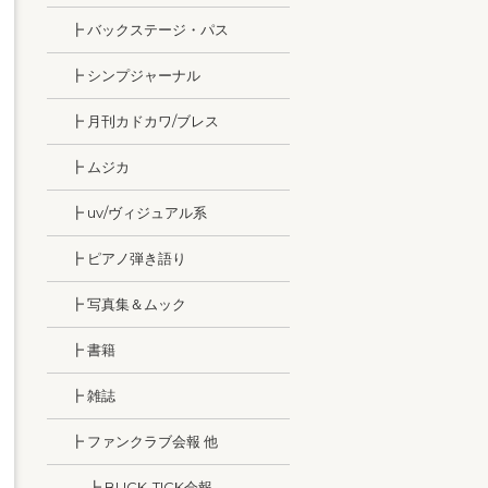
┣ バックステージ・パス
┣ シンプジャーナル
┣ 月刊カドカワ/ブレス
┣ ムジカ
┣ uv/ヴィジュアル系
┣ ピアノ弾き語り
┣ 写真集＆ムック
┣ 書籍
┣ 雑誌
┣ ファンクラブ会報 他
┣ BUCK-TICK会報