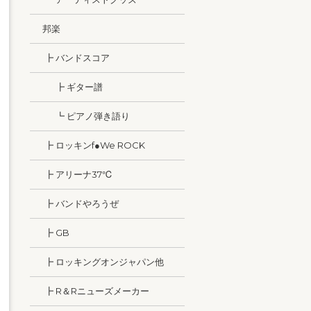
邦楽
┣ バンドスコア
┣ ギター譜
┗ ピアノ弾き語り
┣ ロッキンf●We ROCK
┣ アリーナ37℃
┣ バンドやろうぜ
┣ GB
┣ ロッキングオンジャパン他
┣ R＆Rニューズメーカー