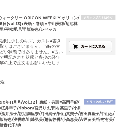
ィークリー ORICON WEEKLY オリコン/
クリックポスト他不可
18日(vol.13)●表紙・巻頭＝中山美穂/菊池桃
里/平松愛理/早坂好恵/レペッカ
表紙に少しのキズ、カスレ●書き
取りはございません、当時の古
どい状態ではありません。●古い
で明記された状態と多少の経年
解の上で注文をお願いいたしま
税込)
1990年11月号/vol.32】表紙・巻頭=高岡早紀/
クリックポスト他可
桜井幸子/ribbon/宮沢りえ/田村英里子/小川
o/酒井法子/渡辺満里奈/河田純子/田山真美子/吉田真里子/中山忍/
坂好恵/浅香唯/山崎弘美/越智静香/小高恵美/宍戸留美/谷村有美/
高橋貴代子/他