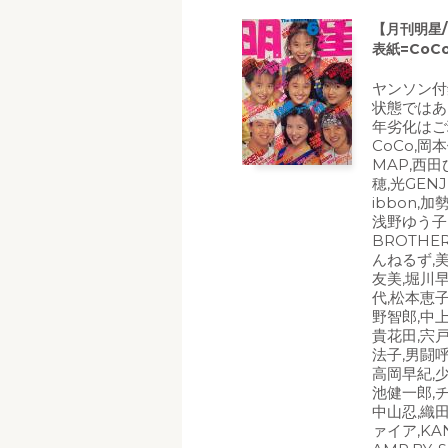
【月刊明星/
表紙=CoC
ヤンソン付
状態ではあ
年劣化はご
CoCo,岡
MAP,西田
穂,光GEN
ibbon,
浅野ゆう子,
BROTHE
んねるず,
友美,堀川
代,松本恵子
野智郎,中
貴花田,宍
法子,男闘呼
高岡早紀,
池健一郎,
中山忍,織田
ァイア,KAN