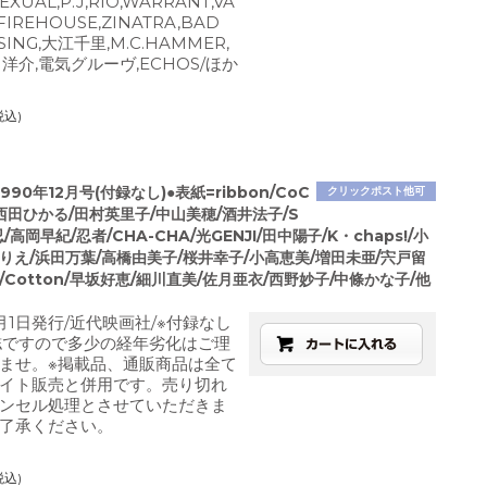
EXUAL,P.J,RIO,WARRANT,VA
,FIREHOUSE,ZINATRA,BAD
SING,大江千里,M.C.HAMMER,
江口洋介,電気グルーヴ,ECHOS/ほか
税込)
90年12月号(付録なし)●表紙=ribbon/CoC
クリックポスト他可
on/西田ひかる/田村英里子/中山美穂/酒井法子/S
/高岡早紀/忍者/CHA-CHA/光GENJI/田中陽子/K・chaps!/小
りえ/浜田万葉/高橋由美子/桜井幸子/小高恵美/増田未亜/宍戸留
/Cotton/早坂好恵/細川直美/佐月亜衣/西野妙子/中條かな子/他
月1日発行/近代映画社/※付録なし
誌ですので多少の経年劣化はご理
ませ。※掲載品、通販商品は全て
イト販売と併用です。売り切れ
ンセル処理とさせていただきま
了承ください。
税込)