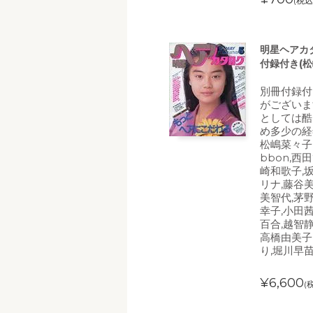
(税込
明星ヘアカタ
付録付き(松
別冊付録付
がございま
としては酷
め多少の経
松嶋菜々子,
bbon,西
崎和歌子,
リナ,藤谷美
美智代,茅
幸子,小田茜
百合,越智静
高橋由美子
り,堀川早
¥6,600
(