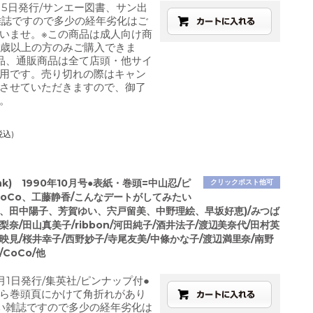
月5日発行/サンエー図書、サン出
雑誌ですので多少の経年劣化はご
いませ。※この商品は成人向け商
8歳以上の方のみご購入できま
品、通販商品は全て店頭・他サイ
用です。売り切れの際はキャン
させていただきますので、御了
。
税込)
nk) 1990年10月号●表紙・巻頭=中山忍/ピ
クリックポスト他可
CoCo、工藤静香/こんなデートがしてみたい
代、田中陽子、芳賀ゆい、宍戸留美、中野理絵、早坂好恵)/みつば
梨奈/田山真美子/ribbon/河田純子/酒井法子/渡辺美奈代/田村英
映見/桜井幸子/西野妙子/寺尾友美/中條かな子/渡辺満里奈/南野
CoCo/他
月1日発行/集英社/ピンナップ付●
ら巻頭頁にかけて角折れがあり
い雑誌ですので多少の経年劣化は