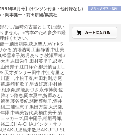
1991年6月号】(ヤンソン付き・他付録なし)
クリックポスト他可
o・岡本健一・前田耕陽/集英社
録なし/当時の古書としては酷い
りません。※古本のため多少の経
理解ください。
本健一,前田耕陽,萩原聖人,Wink,S
ひかる,的場浩司,工藤静香,中山美
JI,松雪泰子,観月ありさ,牧瀬里穂,r
加勢大周,吉田栄作,田村英里子,忍者,
山田邦子,江口洋介,柳沢慎吾,L.L.
RS,天才ダンサー田中,中江有里,と
美川憲一,小松千春,神田利則,寺尾
早苗,島崎和歌子,早坂好恵,中村通
,相原勇,瀬能あづさ,永作博美,佐
上雅オン路恵,岡本夏生,折原みと,
戸留美,藤谷美紀,諸岡菜穂子,酒井
組,三浦理恵子,浜田万葉,大沢健,
少年隊,中嶋美智代,高橋由美子,菊
チェッカーズ,田中陽子,稲垣吾郎,
裕二,CHA-CHA,ピンク・サフ
,BAKU,児島未散,BAKUFU-SL