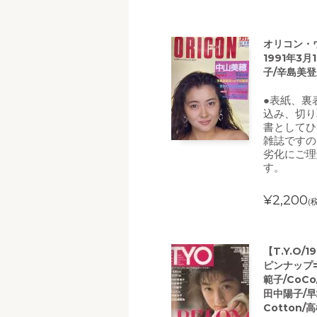
オリコン・ウ
1991年3月
子/辛島美登
●表紙、裏
込み、切り
書としてひ
雑誌ですの
劣化にご理
す。
¥2,200
(
【T.Y.O/
ピンナップ=
範子/CoC
田中陽子/早
Cotton/