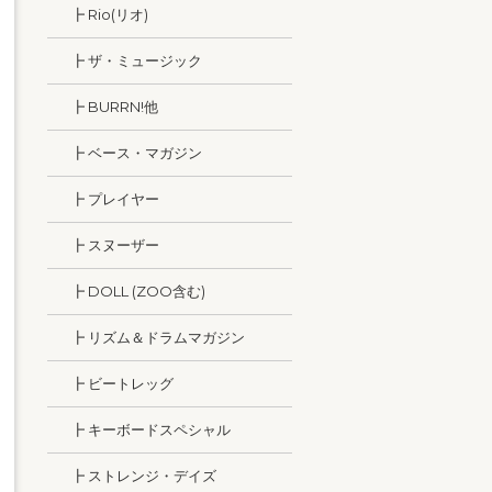
┣ Rio(リオ)
┣ ザ・ミュージック
┣ BURRN!他
┣ ベース・マガジン
┣ プレイヤー
┣ スヌーザー
┣ DOLL (ZOO含む)
┣ リズム＆ドラムマガジン
┣ ビートレッグ
┣ キーボードスペシャル
┣ ストレンジ・デイズ