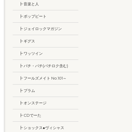
┣ 音楽と人
┣ ポップビート
┣ ジェイロックマガジン
┣ ギグス
┣ ワッツイン
┣ パチ・パチ(パチロク含む)
┣ フールズメイト No.101～
┣ プラム
┣ オンステージ
┣ CDでーた
┣ ショックス●ヴィシャス