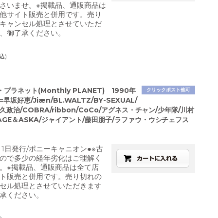
さいませ。※掲載品、通販商品は
他サイト販売と併用です。売り
キャンセル処理とさせていただ
、御了承ください。
込)
ラネット(Monthly PLANET) 1990年
クリックポスト他可
早坂好恵/Jiæn/BL.WALTZ/BY-SEXUAL/
久政治/COBRA/ribbon/CoCo/アグネス・チャン/少年隊/川村
AGE＆ASKA/ジャイアント/藤田朋子/ラファウ・ウシチェフス
月1日発行/ポニーキャニオン●※古
ので多少の経年劣化はご理解く
。※掲載品、通販商品は全て店
ト販売と併用です。売り切れの
セル処理とさせていただきます
承ください。