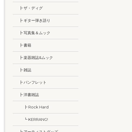
┣ ザ・ディグ
┣ ギター弾き語り
┣ 写真集＆ムック
┣ 書籍
┣ 楽器雑誌&ムック
┣ 雑誌
┣ パンフレット
┣ 洋書雑誌
┣ Rock Hard
┗ KERRANG!
┗ アーティストグッズ