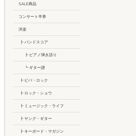
SALE商品
コンサート半券
洋楽
┣ バンドスコア
┣ ピアノ弾き語り
┗ ギター譜
┣ ビバ・ロック
┣ ロック・ショウ
┣ ミュージック・ライフ
┣ ヤング・ギター
┣ キーボード・マガジン