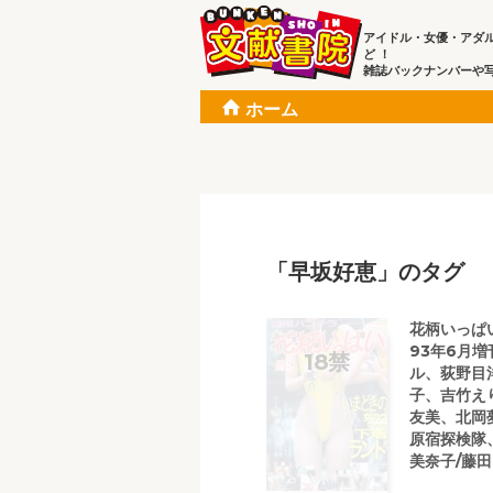
アイドル・女優・アダ
ど ！
雑誌バックナンバーや
ホーム
「早坂好恵」のタグ
花柄いっぱ
93年6月
ル、荻野目
子、吉竹え
友美、北岡
原宿探検隊
美奈子/藤田