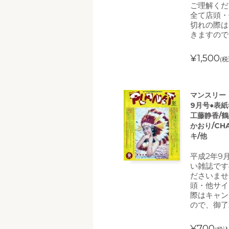
ご理解くだ
全て店頭・
切れの際は
きますので
¥1,500
(税
マンスリー・プ
9月号●表紙=
工藤静香/鶴
かおり/CH
キ/他
平成2年9
い雑誌です
ださいませ
頭・他サイ
際はキャン
ので、御了
¥700