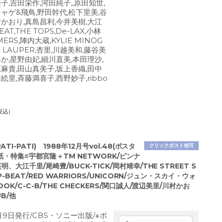
子,吉田栄作,河田純子,,原田知世,
チャゲ&飛鳥,野田幹代,松下里美,谷
村かおり,真島昌利,今井美樹,大江
EAT,THE TOPS,De-LAX,小林
IMERS,陣内大蔵,KYLIE MINOG
I LAUPER,杏里,川越美和,藤谷美
か,星野由妃,細川直美,本田理沙,
原麻貴,田山真美子,坂上香織,田中
絵里,斉藤満喜子,西野妙子,ribbo
税込)
ATI-PATI) 1988年12月号vol.48(ポスタ
クリックポスト他可
紙・特集=宇都宮隆＋TM NETWORK/ピンナ
、大江千里/尾崎豊/BUCK-TICK/岡村靖幸/THE STREET S
UP-BEAT/RED WARRIORS/UNICORN/ジュン・スカイ・ウォ
OK/C-C-B/THE CHECKERS/関口誠人/渡辺美里/川村かお
B/他
2月9日発行/CBS・ソニー出版/※ポ