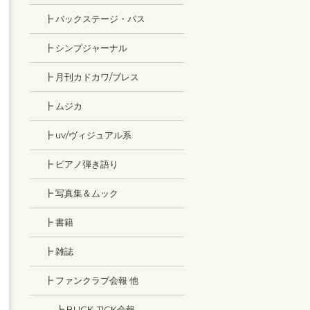
┣ バックステージ・パス
┣ シンプジャーナル
┣ 月刊カドカワ/ブレス
┣ ムジカ
┣ uv/ヴィジュアル系
┣ ピアノ弾き語り
┣ 写真集＆ムック
┣ 書籍
┣ 雑誌
┣ ファンクラブ会報 他
┣ BUCK-TICK会報