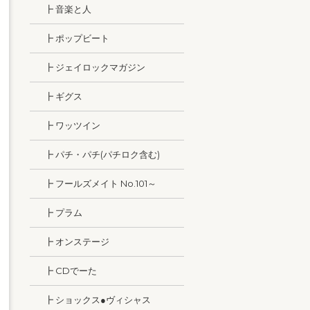
┣ 音楽と人
┣ ポップビート
┣ ジェイロックマガジン
┣ ギグス
┣ ワッツイン
┣ パチ・パチ(パチロク含む)
┣ フールズメイト No.101～
┣ プラム
┣ オンステージ
┣ CDでーた
┣ ショックス●ヴィシャス