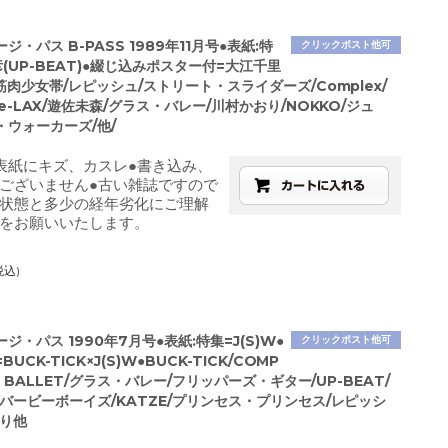
ジ・パス B-PASS 1989年11月号●表紙:特
クリックポスト他可
(UP-BEAT)●綴じ込みポスター付=大江千里
筋肉少女帯/レピッシュ/ストリート・スライダーズ/Complex/
e-LAX/遊佐未森/グラス・バレー/川村かおり/NOKKO/ジュ
・ウォーカーズ/他/
表紙にキズ、カスレ●書き込み、
ございません●古い雑誌ですので
状態と多少の経年劣化にご理解
をお願いいたします。
税込)
ジ・パス 1990年7月号●表紙:特集=J(S)W●
クリックポスト他可
UCK-TICK×J(S)W●BUCK-TICK/COMP
T BALLET/グラス・バレー/フリッパーズ・ギター/UP-BEAT/
バービーボーイズ/KATZE/プリンセス・プリンセス/レピッシ
おり他