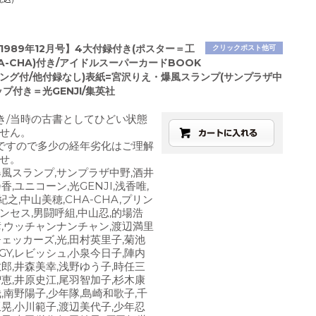
1989年12月号】4大付録付き(ポスター＝工
クリックポスト他可
A-CHA)付き/アイドルスーパーカードBOOK
ソング付/他付録なし)表紙=宮沢りえ・爆風スランプ(サンプラザ中
ップ付き＝光GENJI/集英社
き/当時の古書としてひどい状態
せん。
ですので多少の経年劣化はご理解
せ。
爆風スランプ,サンプラザ中野,酒井
香,ユニコーン,光GENJI,浅香唯,
山紀之,中山美穂,CHA-CHA,プリン
ンセス,男闘呼組,中山忍,的場浩
彦,ウッチャンナンチャン,渡辺満里
,チェッカーズ,光,田村英里子,菊池
GGY,レビッシュ,小泉今日子,陣内
敏郎,井森美幸,浅野ゆう子,時任三
智恵,井原史江,尾羽智加子,杉木康
,南野陽子,少年隊,島崎和歌子,千
坂晃,小川範子,渡辺美代子,少年忍