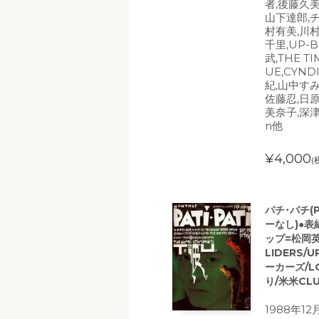
者,後藤久美
山下達郎,
村有美,川
千里,UP-B
武,THE T
UE,CYND
紀,山中すみ
佐藤忍,日
美奈子,深津
n他
¥4,000
(
パチ･パチ(P
ーなし)●表
ップ=松岡英明
LIDERS/
ーカーズ/LO
り/米米CLU
1988年1