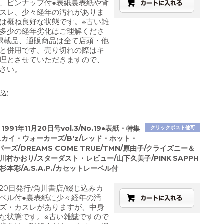
、ピンナップ付●表紙裏表紙や背
スレ、少々経年の汚れがありま
は概ね良好な状態です。※古い雑
多少の経年劣化はご理解くださ
掲載品、通販商品は全て店頭・他
と併用です。売り切れの際はキ
理とさせていただきますので、
さい。
税込)
991年11月20日号vol.3/No.19●表紙・特集
クリックポスト他可
カイ・ウォーカーズ/B'z/レッド・ホット・
ーズ/DREAMS COME TRUE/TMN/原由子/クライズニー＆
川村かおり/スターダスト・レビュー/山下久美子/PINK SAPPH
U/杉本彩/A.S.A.P./カセットレーベル付
1月20日発行/角川書店/綴じ込みカ
ベル付●裏表紙に少々経年の汚
ズ・カスレがありますが、中身
な状態です。※古い雑誌ですので