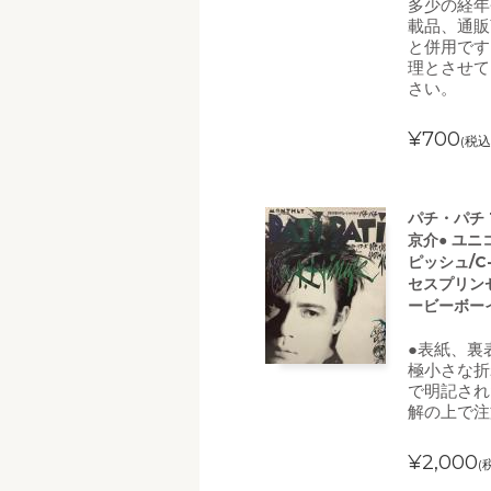
多少の経年
載品、通販
と併用です
理とさせて
さい。
¥700
(税込
パチ・パチ 
京介● ユニ
ピッシュ/C
セスプリンセ
ービーボー
●表紙、裏
極小さな折
で明記され
解の上で注
¥2,000
(