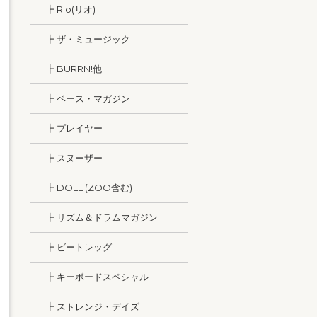
┣ Rio(リオ)
┣ ザ・ミュージック
┣ BURRN!他
┣ ベース・マガジン
┣ プレイヤー
┣ スヌーザー
┣ DOLL (ZOO含む)
┣ リズム＆ドラムマガジン
┣ ビートレッグ
┣ キーボードスペシャル
┣ ストレンジ・デイズ