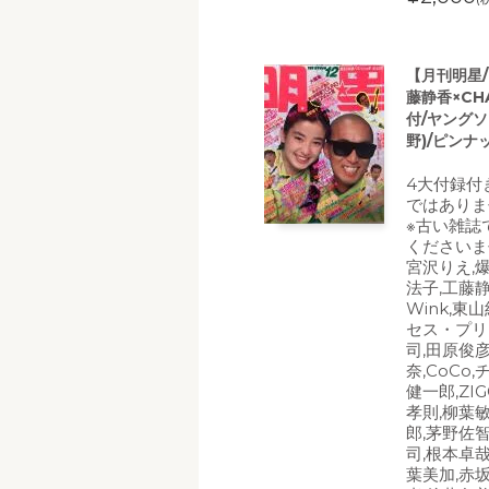
【月刊明星/
藤静香×CH
付/ヤング
野)/ピンナ
4大付録付
ではありま
※古い雑誌
くださいま
宮沢りえ,
法子,工藤静
Wink,東
セス・プリ
司,田原俊
奈,CoCo
健一郎,ZI
孝則,柳葉
郎,茅野佐
司,根本卓哉
葉美加,赤