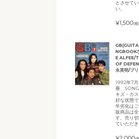
とさせてい
い。
¥1,500
(税
GB(GUIT
NGBOOKな
E ALFEE
OF DEFEN
永英明/プリ
1992年7
冊、SON
キズ・カス
好な状態で
年劣化はご
販商品は全
す。売り切
ていただき
¥2,000
(