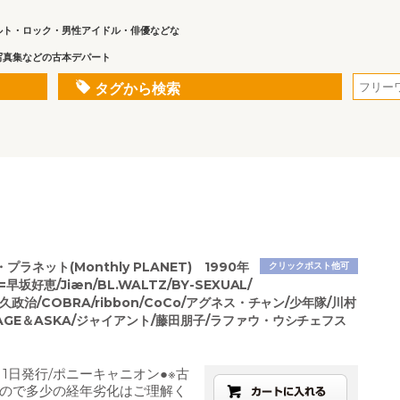
ルト・ロック・男性アイドル・俳優などな
写真集などの古本デパート
タグから検索
ラネット(Monthly PLANET) 1990年
クリックポスト他可
早坂好恵/Jiæn/BL.WALTZ/BY-SEXUAL/
久政治/COBRA/ribbon/CoCo/アグネス・チャン/少年隊/川村
AGE＆ASKA/ジャイアント/藤田朋子/ラファウ・ウシチェフス
月1日発行/ポニーキャニオン●※古
ので多少の経年劣化はご理解く