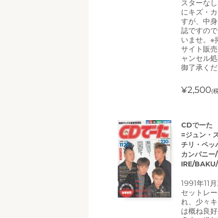
スターなし
にキズ・カ
すが、中身
誌ですので
いませ。※
サイト販売
ャンセル処
御了承くだ
¥2,500
(
CDでーた 1
=ジュン・ス
チリ・ペッパ
カンパニー/
IRE/BAK
1991年1
セットレー
れ、少々キ
は概ね良好