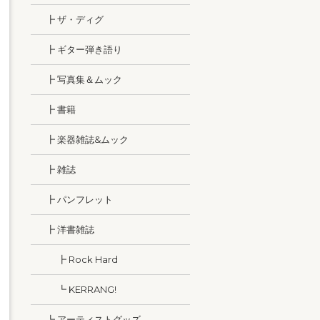
┣ ザ・ディグ
┣ ギター弾き語り
┣ 写真集＆ムック
┣ 書籍
┣ 楽器雑誌&ムック
┣ 雑誌
┣ パンフレット
┣ 洋書雑誌
┣ Rock Hard
┗ KERRANG!
┗ アーティストグッズ