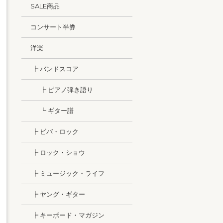
SALE商品
コンサート半券
洋楽
┣ バンドスコア
┣ ピアノ弾き語り
┗ ギター譜
┣ ビバ・ロック
┣ ロック・ショウ
┣ ミュージック・ライフ
┣ ヤング・ギター
┣ キーボード・マガジン