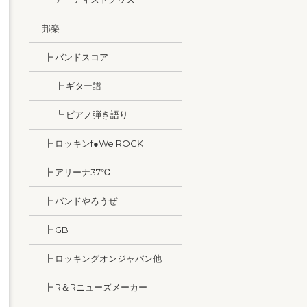
邦楽
┣ バンドスコア
┣ ギター譜
┗ ピアノ弾き語り
┣ ロッキンf●We ROCK
┣ アリーナ37℃
┣ バンドやろうぜ
┣ GB
┣ ロッキングオンジャパン他
┣ R＆Rニューズメーカー