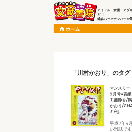
アイドル・女優・アダ
ど ！
雑誌バックナンバーや
ホーム
「川村かおり」のタグ
マンスリー・プ
9月号●表紙=
工藤静香/鶴
かおり/CH
キ/他
平成2年9
い雑誌です