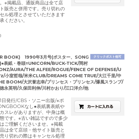
。※掲載品、通販商品は全て店
ト販売と併用です。売り切れの
セル処理とさせていただきます
承ください。
)
AR BOOK) 1990年3月号(ポスター、SONG
クリックポスト他可
●表紙・巻頭=UNICORN/BUCK-TICK/岡村
NZ/AURA/THE ALFEE/ROGUE/FENCE OF DEFENSE/U
B'z/小室哲哉/米米CLUB/DREAMS COME TRUE/大江千里/中
HE BOOM/大沢誉志幸/プリンセス・プリンセス/爆風スランプ/
徳永英明/久保田利伸/川村かおり/江口洋介/他
月1日発行/CBS・ソニー出版/※ポ
ONGBOOKなし●表紙裏表紙や
カスレがありますが、中身は概
態です。※古い雑誌ですので多少
はご理解くださいませ。※掲載
品は全て店頭・他サイト販売と
売り切れの際はキャンセル処理