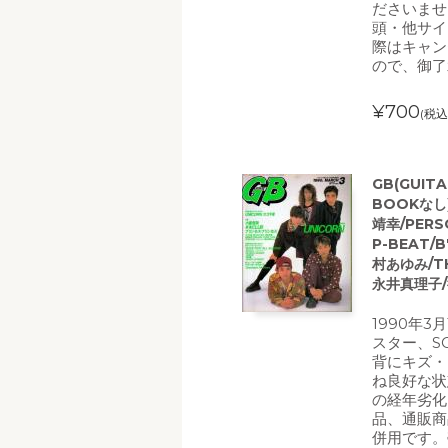
ださいませ
頭・他サイ
際はキャン
ので、御了
¥700
(税込
GB(GUIT
BOOKなし)
靖幸/PERSO
P-BEAT/
村あゆみ/T
永井真理子/
1990年3
スター、S
背にキズ・
ね良好な状
の経年劣化
品、通販商
併用です。