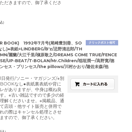
ただきますので、御了承くださ
込)
AR BOOK) 1992年7月号(尾崎豊別冊、SO
クリックポスト他可
し)●表紙=LINDBERG/B'z/忌野清志郎/TH
/TMN/麗蘭/大江千里/槇原敬之/DREAMS COME TRUE/FENCE
SE/UP-BEAT/T-BOLAN/Mr.Children/稲垣潤一/高野寛/徳
ンセス・プリンセス/the pillows/川村かおり/遊佐未森/他
月1日発行/ソニー・マガジンズ/※別
GBOOKなし●表紙裏表紙や背に
レがありますが、中身は概ね良
す。※古い雑誌ですので多少の経
理解くださいませ。※掲載品、通
て店頭・他サイト販売と併用で
れの際はキャンセル処理とさせ
ますので、御了承ください。
税込)