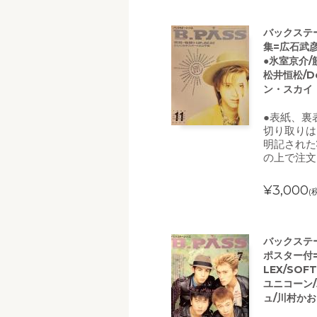
バックステー
集=広石武彦
●氷室京介/
松井恒松/D
ン・スカイ
●表紙、裏
切り取りは
明記された
の上で注文
¥3,000
(
バックステー
ポスター付=B
LEX/SOF
ユニコーン/
ュ/川村か