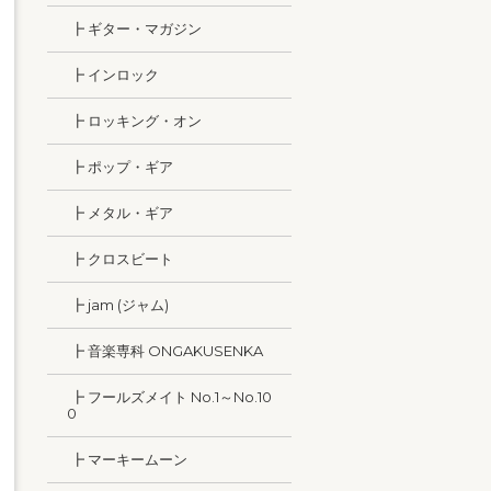
┣ ギター・マガジン
┣ インロック
┣ ロッキング・オン
┣ ポップ・ギア
┣ メタル・ギア
┣ クロスビート
┣ jam (ジャム)
┣ 音楽専科 ONGAKUSENKA
┣ フールズメイト No.1～No.10
0
┣ マーキームーン