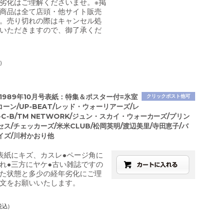
劣化はご理解くださいませ。※掲
商品は全て店頭・他サイト販売
。売り切れの際はキャンセル処
いただきますので、御了承くだ
)
1989年10月号表紙：特集＆ポスター付=氷室
クリックポスト他可
コーン/UP-BEAT/レッド・ウォーリアーズ/レ
-C-B/TM NETWORK/ジュン・スカイ・ウォーカーズ/プリン
ス/チェッカーズ/米米CLUB/松岡英明/渡辺美里/寺田恵子/バ
イズ/川村かおり他
表紙にキズ、カスレ●ページ角に
れ●三方にヤケ●古い雑誌ですの
た状態と多少の経年劣化にご理
文をお願いいたします。
税込)