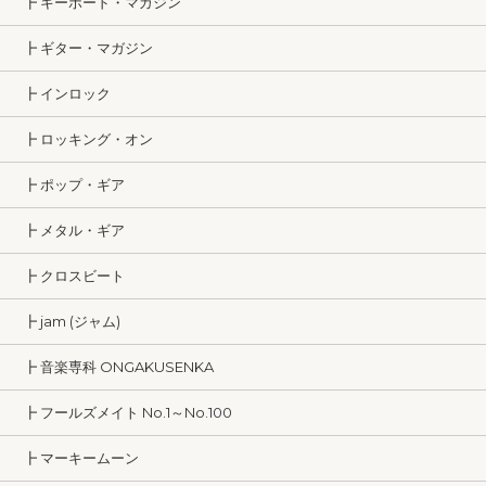
┣ キーボード・マガジン
┣ ギター・マガジン
┣ インロック
┣ ロッキング・オン
┣ ポップ・ギア
┣ メタル・ギア
┣ クロスビート
┣ jam (ジャム)
┣ 音楽専科 ONGAKUSENKA
┣ フールズメイト No.1～No.100
┣ マーキームーン