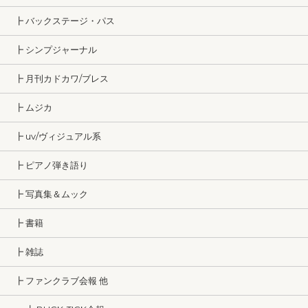
┣ バックステージ・パス
┣ シンプジャーナル
┣ 月刊カドカワ/ブレス
┣ ムジカ
┣ uv/ヴィジュアル系
┣ ピアノ弾き語り
┣ 写真集＆ムック
┣ 書籍
┣ 雑誌
┣ ファンクラブ会報 他