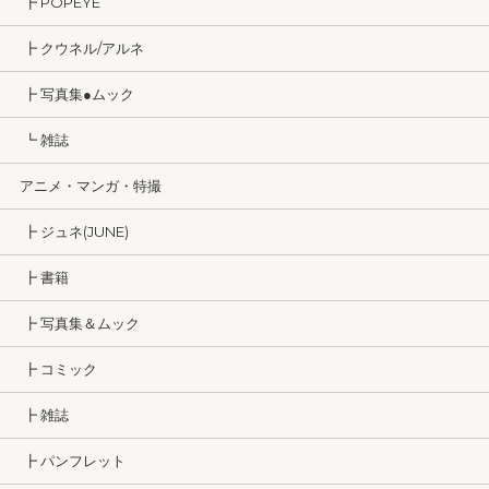
┣ POPEYE
┣ クウネル/アルネ
┣ 写真集●ムック
┗ 雑誌
アニメ・マンガ・特撮
┣ ジュネ(JUNE)
┣ 書籍
┣ 写真集＆ムック
┣ コミック
┣ 雑誌
┣ パンフレット