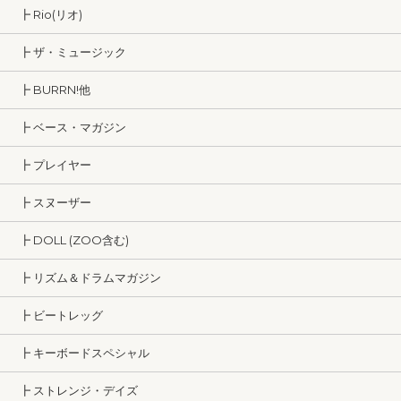
┣ Rio(リオ)
┣ ザ・ミュージック
┣ BURRN!他
┣ ベース・マガジン
┣ プレイヤー
┣ スヌーザー
┣ DOLL (ZOO含む)
┣ リズム＆ドラムマガジン
┣ ビートレッグ
┣ キーボードスペシャル
┣ ストレンジ・デイズ