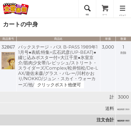
検索
カート
メニュー
カートの中身
会員登録
商品番号
商品名
単価
数量
ログイン
32867
バックステージ・パス B-PASS 1989年1
3,000
1
1月号●表紙:特集=広石武彦(UP-BEAT)●
削除
綴じ込みポスター付=大江千里●氷室京
介/筋肉少女帯/レピッシュ/ストリート・
スライダーズ/Complex/松井恒松/De-L
AX/遊佐未森/グラス・バレー/川村かお
り/NOKKO/ジュン・スカイ・ウォーカ
ーズ/他/
クリックポスト他便可
計
3000
送料
確認画面で表示
注文合計
確認画面で表示