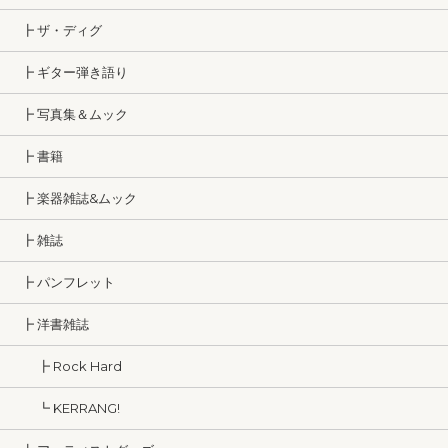
┣ ザ・ディグ
┣ ギター弾き語り
┣ 写真集＆ムック
┣ 書籍
┣ 楽器雑誌&ムック
┣ 雑誌
┣ パンフレット
┣ 洋書雑誌
┣ Rock Hard
┗ KERRANG!