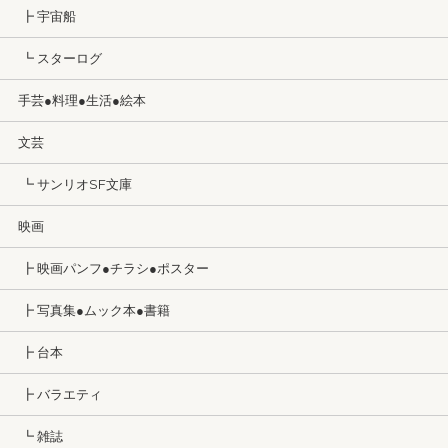
┣ 宇宙船
┗ スターログ
手芸●料理●生活●絵本
文芸
┗ サンリオSF文庫
映画
┣ 映画パンフ●チラシ●ポスター
┣ 写真集●ムック本●書籍
┣ 台本
┣ バラエティ
┗ 雑誌