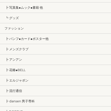
┣ 写真集●ムック●書籍 他
┗ グッズ
ファッション
┣ パンフ●カード●ポスター他
┣ メンズクラブ
┣ アンアン
┣ 花椿●BELL
┣ エルジャポン
┣ 流行通信
┣ dansen 男子専科