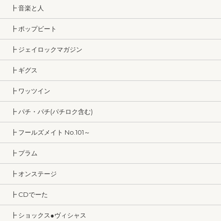
┣ 音楽と人
┣ ポップビート
┣ ジェイロックマガジン
┣ ギグス
┣ ワッツイン
┣ パチ・パチ(パチロク含む)
┣ フールズメイト No.101～
┣ プラム
┣ オンステージ
┣ CDでーた
┣ ショックス●ヴィシャス