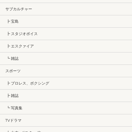
サブカルチャー
┣ 宝島
┣ スタジオボイス
┣ エスクァイア
┗ 雑誌
スポーツ
┣ プロレス、ボクシング
┣ 雑誌
┗ 写真集
TVドラマ