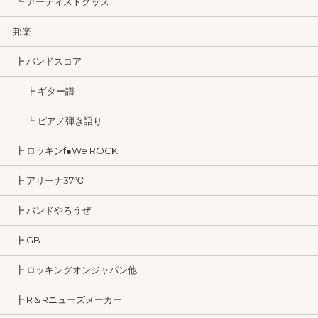
┗ アーティストグッズ
邦楽
┣ バンドスコア
┣ ギター譜
┗ ピアノ弾き語り
┣ ロッキンf●We ROCK
┣ アリーナ37℃
┣ バンドやろうぜ
┣ GB
┣ ロッキングオンジャパン他
┣ R＆Rニューズメーカー