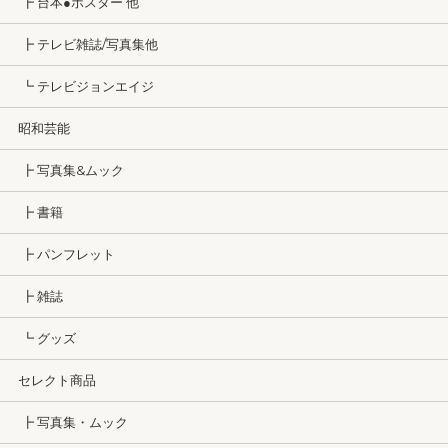
┣ 台本●ポスター 他
┣ テレビ雑誌/写真集他
┗ テレビジョンエイジ
昭和芸能
┣ 写真集&ムック
┣ 書籍
┣ パンフレット
┣ 雑誌
┗ グッズ
セレクト商品
┣ 写真集・ムック