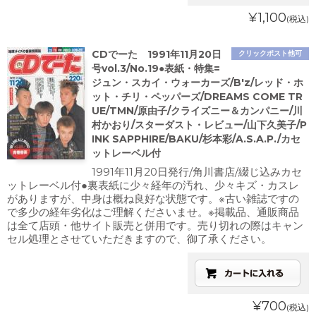
¥1,100
(税込)
CDでーた 1991年11月20日
クリックポスト他可
号vol.3/No.19●表紙・特集=
ジュン・スカイ・ウォーカーズ/B'z/レッド・ホ
ット・チリ・ペッパーズ/DREAMS COME TR
UE/TMN/原由子/クライズニー＆カンパニー/川
村かおり/スターダスト・レビュー/山下久美子/P
INK SAPPHIRE/BAKU/杉本彩/A.S.A.P./カセ
ットレーベル付
1991年11月20日発行/角川書店/綴じ込みカセ
ットレーベル付●裏表紙に少々経年の汚れ、少々キズ・カスレ
がありますが、中身は概ね良好な状態です。※古い雑誌ですの
で多少の経年劣化はご理解くださいませ。※掲載品、通販商品
は全て店頭・他サイト販売と併用です。売り切れの際はキャン
セル処理とさせていただきますので、御了承ください。
¥700
(税込)