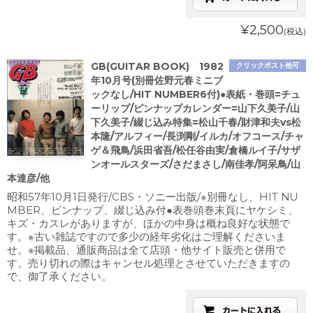
¥2,500
(税込)
GB(GUITAR BOOK) 1982
クリックポスト他可
年10月号(別冊佐野元春ミニブ
ックなし/HIT NUMBER6付)●表紙・巻頭=チュ
ーリップ/ピンナップカレンダー=山下久美子/山
下久美子/綴じ込み特集=松山千春/財津和夫vs松
本隆/アルフィー/長渕剛/イルカ/オフコース/チャ
ゲ＆飛鳥/浜田省吾/松任谷由実/倉橋ルイ子/サザ
ンオールスターズ/さだまさし/南佳孝/阿呆鳥/山
本達彦/他
昭和57年10月1日発行/CBS・ソニー出版/※別冊なし、HIT NU
MBER、ピンナップ、綴じ込み付●表巻頭巻末頁にヤケシミ、
キズ・カスレがありますが、ほかの中身は概ね良好な状態で
す。※古い雑誌ですので多少の経年劣化はご理解くださいま
せ。※掲載品、通販商品は全て店頭・他サイト販売と併用で
す。売り切れの際はキャンセル処理とさせていただきますの
で、御了承ください。