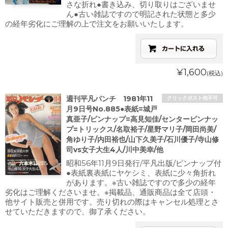
さな折れ●書き込み、切り取りはございませ
ん●古い雑誌ですので明記された状態と多少
の経年劣化にご理解の上で注文をお願いいたします。
¥1,600
(税込)
週刊平凡パンチ 1981年11
クリックポスト他不可
月9日号No.885●表紙=城戸
真亜子/ピンナップ=高見知佳/センターピンナッ
プ=トリックス/名取裕子/星野マリ子/岡田尚美/
角ゆり子/内田裕也/山下久美子/石川優子/寺山修
司vs女子大生4人/川中美幸/他
昭和56年11月9日発行/平凡出版/ピンナップ付
●表紙裏表紙にヤケシミ、表紙に少々角折れ
があります。※古い雑誌ですので多少の経年
劣化はご理解くださいませ。※掲載品、通販商品は全て店頭・
他サイト販売と併用です。売り切れの際はキャンセル処理とさ
せていただきますので、御了承ください。