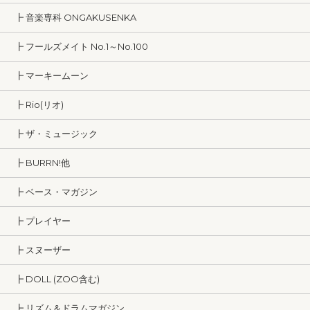
┣ 音楽専科 ONGAKUSENKA
┣ フールズメイト No.1～No.100
┣ マーキームーン
┣ Rio(リオ)
┣ ザ・ミュージック
┣ BURRN!他
┣ ベース・マガジン
┣ プレイヤー
┣ スヌーザー
┣ DOLL (ZOO含む)
┣ リズム＆ドラムマガジン