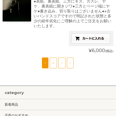
●表紙、裏表紙、三方にキズ、カスレ、ヤ
ケ、裏表紙に開きジワ●三方とページ端にヤ
ケ●書き込み、切り取りはございません●※古
いバンドスコアですので明記された状態と多
少の経年劣化にご理解の上でご注文をお願い
いたします。
¥6,000
(税込)
1
2
>
»
category
新着商品
店長のおすすめ