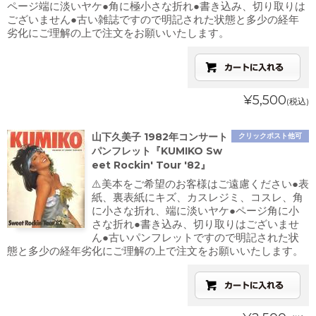
ページ端に淡いヤケ●角に極小さな折れ●書き込み、切り取りは
ございません●古い雑誌ですので明記された状態と多少の経年
劣化にご理解の上で注文をお願いいたします。
¥5,500
(税込)
山下久美子 1982年コンサート
クリックポスト他可
パンフレット『KUMIKO Sw
eet Rockin' Tour '82』
⚠️美本をご希望のお客様はご遠慮ください●表
紙、裏表紙にキズ、カスレジミ、コスレ、角
に小さな折れ、端に淡いヤケ●ページ角に小
さな折れ●書き込み、切り取りはございませ
ん●古いパンフレットですので明記された状
態と多少の経年劣化にご理解の上で注文をお願いいたします。