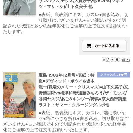
サンハウス,モッズ,大貫妙子,他/EDPS(ツネマ
ツ・マサトシ)/山下久美子 他
●表紙、裏表紙にキズ、カスレ●書き込み、切
り取りはございません●古い雑誌ですので明
記された状態と多少の経年劣化にご理解の上で注文をお願いい
たします。
¥2,500
(税込)
宝島 1982年12月号●表紙：特
クリックポスト他可
集=デヴィッド・ボウイ&坂本
龍一(戦場のメリー・クリスマス)●山下久美子/忌
野清志郎vs梅津和時/遠藤みちろう/ザ・モッズ/
谷岡ヤスジ/あご&キンゾー/特集=京大西部講堂
ラスト・サマー・クルージングルポ他
●表紙、裏表紙にキズ、カスレ、端に淡いヤ
ケ●角に小さな折れ●書き込み、切り取りはご
ざいません●古い雑誌ですので明記された状態と多少の経年劣
化にご理解の上で注文をお願いいたします。