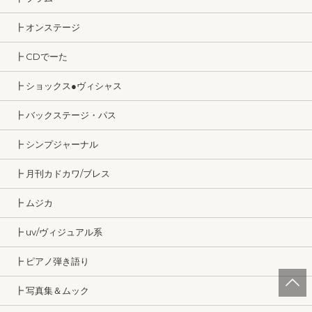
┣ オンステージ
┣ CDでーた
┣ ショックス●ヴィシャス
┣ バックステージ・パス
┣ シンプジャーナル
┣ 月刊カドカワ/ブレス
┣ ムジカ
┣ uv/ヴィジュアル系
┣ ピアノ弾き語り
┣ 写真集＆ムック