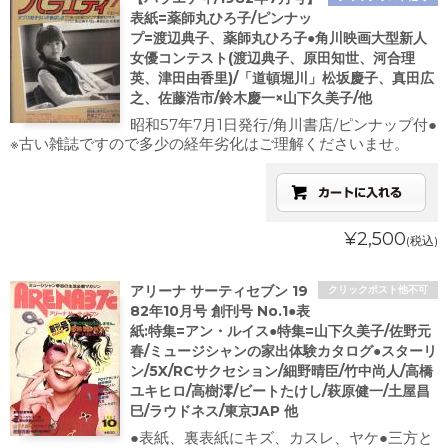
表紙=薬師丸ひろ子/ピンナッ
プ=渡辺典子、薬師丸ひろ子●角川映画大型新人
女優コンテスト(渡辺典子、原田知世、河合理
英、津田由香里)/「道頓堀川」松坂慶子、真田広
之、佐藤浩市/鈴木慶一×山下久美子/他
昭和57年7月1日発行/角川書店/ピンナップ付●
※古い雑誌ですので多少の経年劣化はご理解くださいませ。
¥2,500
(税込)
アリーナ サーティセブン 19
クリックポスト他不可
82年10月号 創刊号 No.1●表
紙:特集=アン・ルイス●特集=山下久美子/佐野元
春/ミュージシャンの家出体験カタログ●スターリ
ン/5X/RCサクセション/細野晴臣/竹中尚人/高橋
ユキヒロ/高樹澪/ビートたけし/萩原健一/土屋昌
巳/ラウドネス/東京JAP 他
●表紙、裏表紙にキズ、カスレ、ヤケ●三方と