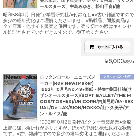
矢沢永吉、山下久美子、チャゲ＆飛鳥、サザンオ
ールスターズ、中島みゆき、松山千春)/他
昭和58年1月1日発行/学習研究社/※付録なし●※古い雑誌ですので
多少の経年劣化はご理解くださいませ。※掲載品、通販商品は
全て店頭・他サイト販売と併用です。売り切れの際はキャンセ
ル処理とさせていただきますので、御了承ください。
¥8,000
(税込)
ロックンロール・ニューズメ
クリックポスト他可
ーカー(R&R NewsMaker)
1992年10月号No.49●表紙・特集=桑田佳祐(サ
ザンオールスターズ)/SOFT BALLET/TME M
ODS/TOSHI(X)/UNICORN/吉川晃司/BY-SEX
UAL/De-LAX/SION/NOKKO/山下久美子/ア
ン・ルイス/他
1992年10月2日発行/ビクター音楽産業●全般
上部に緩い角折れがありますが、ほかの中身は概ね良好な状態
です。※古い雑誌ですので多少の経年劣化はご理解くださいま