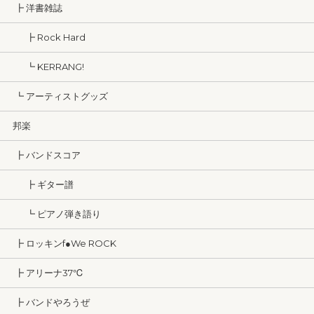
┣ 洋書雑誌
┣ Rock Hard
┗ KERRANG!
┗ アーティストグッズ
邦楽
┣ バンドスコア
┣ ギター譜
┗ ピアノ弾き語り
┣ ロッキンf●We ROCK
┣ アリーナ37℃
┣ バンドやろうぜ