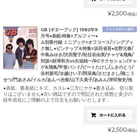
¥2,500
(税込)
GB (ギターブック) 1982年9
クリックポスト他可
月号●表紙:特集=アルフィー●
⚠️別冊付録 ミニブック=オフコース/ソングブッ
ク無し●ピンナップ＆特集=浜田省吾●佐野元春/
中島みゆき/沢田聖子/松任谷由実/チャゲ&飛鳥/
対談=財津和夫vs矢追純一/RCサクセション/チャ
ゲ&飛鳥/甲斐バンド/ビートたけし/ふきのとう/
谷村新司/水越けい子/阿呆鳥/さだまさし/南こう
せつ/門あさみ/イルカ/あんべ光俊/山下久美子/あみん/岸田智史/他
●表紙、裏表紙にキズ、カスレ●三方にヤケ●書き込み、切り取
りはございません●古い雑誌ですので明記された状態と多少の
経年劣化にご理解の上で注文をお願いいたします。
¥2,500
(税込)