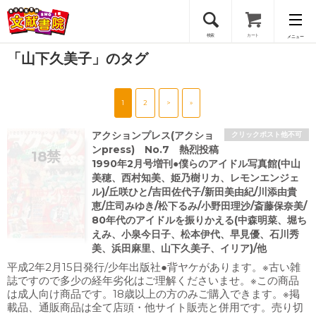
検索
カート
メニュー
「山下久美子」のタグ
会員登録
1
2
>
»
ログイン
アクションプレス(アクショ
クリックポスト他不可
ンpress) No.7 熱烈投稿
1990年2月号増刊●僕らのアイドル写真館(中山
美穂、西村知美、姫乃樹リカ、レモンエンジェ
ル)/丘咲ひと/吉田佐代子/新田美由紀/川添由貴
恵/庄司みゆき/松下るみ/小野田理沙/斎藤保奈美/
80年代のアイドルを振りかえる(中森明菜、堀ち
えみ、小泉今日子、松本伊代、早見優、石川秀
美、浜田麻里、山下久美子、イリア)/他
平成2年2月15日発行/少年出版社●背ヤケがあります。※古い雑
誌ですので多少の経年劣化はご理解くださいませ。※この商品
は成人向け商品です。18歳以上の方のみご購入できます。※掲
載品、通販商品は全て店頭・他サイト販売と併用です。売り切