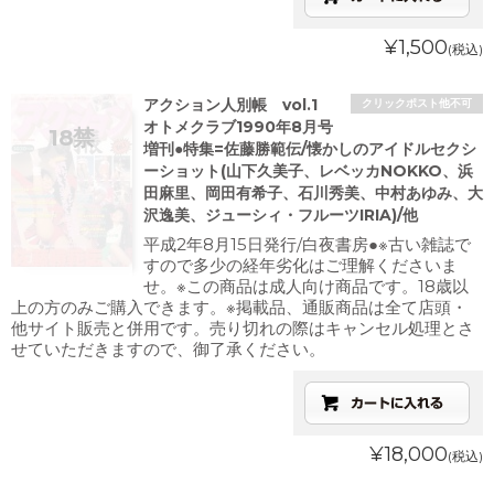
¥1,500
(税込)
アクション人別帳 vol.1
クリックポスト他不可
オトメクラブ1990年8月号
増刊●特集=佐藤勝範伝/懐かしのアイドルセクシ
ーショット(山下久美子、レベッカNOKKO、浜
田麻里、岡田有希子、石川秀美、中村あゆみ、大
沢逸美、ジューシィ・フルーツIRIA)/他
平成2年8月15日発行/白夜書房●※古い雑誌で
すので多少の経年劣化はご理解くださいま
せ。※この商品は成人向け商品です。18歳以
上の方のみご購入できます。※掲載品、通販商品は全て店頭・
他サイト販売と併用です。売り切れの際はキャンセル処理とさ
せていただきますので、御了承ください。
¥18,000
(税込)