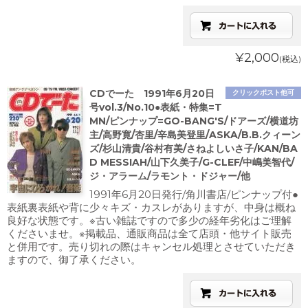
¥2,000
(税込)
CDでーた 1991年6月20日
クリックポスト他可
号vol.3/No.10●表紙・特集=T
MN/ピンナップ=GO-BANG'S/ドアーズ/横道坊
主/高野寛/杏里/辛島美登里/ASKA/B.B.クィーン
ズ/杉山清貴/谷村有美/さねよしいさ子/KAN/BA
D MESSIAH/山下久美子/G-CLEF/中嶋美智代/
ジ・アラーム/ラモント・ドジャー/他
1991年6月20日発行/角川書店/ピンナップ付●
表紙裏表紙や背に少々キズ・カスレがありますが、中身は概ね
良好な状態です。※古い雑誌ですので多少の経年劣化はご理解
くださいませ。※掲載品、通販商品は全て店頭・他サイト販売
と併用です。売り切れの際はキャンセル処理とさせていただき
ますので、御了承ください。