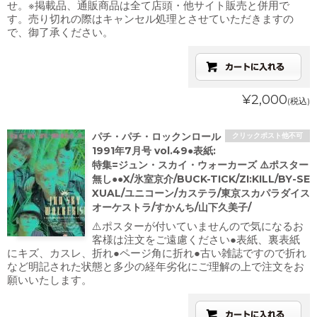
せ。※掲載品、通販商品は全て店頭・他サイト販売と併用で
す。売り切れの際はキャンセル処理とさせていただきますの
で、御了承ください。
¥2,000
(税込)
パチ・パチ・ロックンロール
クリックポスト他不可
1991年7月号 vol.49●表紙:
特集=ジュン・スカイ・ウォーカーズ ⚠️ポスター
無し●●X/氷室京介/BUCK-TICK/ZI:KILL/BY-SE
XUAL/ユニコーン/カステラ/東京スカパラダイス
オーケストラ/すかんち/山下久美子/
⚠️ポスターが付いていませんので気になるお
客様は注文をご遠慮ください●表紙、裏表紙
にキズ、カスレ、折れ●ページ角に折れ●古い雑誌ですので折れ
など明記された状態と多少の経年劣化にご理解の上で注文をお
願いいたします。