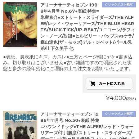
アリーナサーティセブン 198
クリックポスト他可
8年4月号 No.67●表紙:特集=
氷室京介●ストリート・スライダーズ/THE ALF
EE/レッド・ウォーリアーズ/THE BLUE HEAR
TS/BUCK-TICK/UP-BEAT/ユニコーン/ラフィ
ン・ノーズ/対談=ヒルビリー・バップスvsケラ/
森山達也(ザ・モッズ)デル・ジベット/パール兄
弟/山下久美子 他
●表紙、裏表紙にキズ、カスレ●三方とページ端にヤケ●書き込
み、切り取りはございません●古い雑誌ですので明記された状
態と多少の経年劣化にご理解の上で注文をお願いいたします。
¥4,000
(税込)
アリーナサーティーセブン 19
クリックポスト他可
86年11月号 No.50●表紙:特集
=ハウンドドッグ●THE ALFEE/レッド・ウォー
リアーズ/中川勝彦/ストリート・スライダーズ/