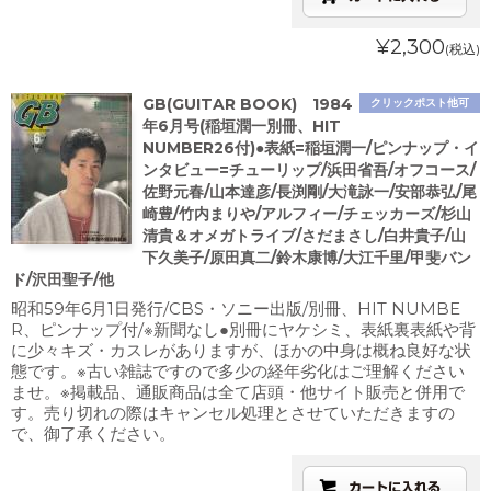
¥2,300
(税込)
GB(GUITAR BOOK) 1984
クリックポスト他可
年6月号(稲垣潤一別冊、HIT
NUMBER26付)●表紙=稲垣潤一/ピンナップ・イ
ンタビュー=チューリップ/浜田省吾/オフコース/
佐野元春/山本達彦/長渕剛/大滝詠一/安部恭弘/尾
崎豊/竹内まりや/アルフィー/チェッカーズ/杉山
清貴＆オメガトライブ/さだまさし/白井貴子/山
下久美子/原田真二/鈴木康博/大江千里/甲斐バン
ド/沢田聖子/他
昭和59年6月1日発行/CBS・ソニー出版/別冊、HIT NUMBE
R、ピンナップ付/※新聞なし●別冊にヤケシミ、表紙裏表紙や背
に少々キズ・カスレがありますが、ほかの中身は概ね良好な状
態です。※古い雑誌ですので多少の経年劣化はご理解ください
ませ。※掲載品、通販商品は全て店頭・他サイト販売と併用で
す。売り切れの際はキャンセル処理とさせていただきますの
で、御了承ください。