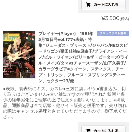
¥3,500
(税込)
プレイヤー(Player) 1981年
クリックポスト他可
5月15日号vol.177●表紙・特
集=ジューダス・プリースト/ジャパン/REOスピ
ードワゴン/桑田佳祐&原由子/ブライアン・イー
ノ/ビル・ワイマン/ビリー&ザ・ビーターズ/ライ
ル・メイズ/タマvsチャースーザン/山下久美子/
カラーグラビア=クイーン、スティクス、チー
プ・トリック、ブルース・スプリングスティー
ン、セクター27/他
●表紙、裏表紙にキズ、カスレ●三方に淡いヤケ●書き込み、切
り取りはございません●古い雑誌ですので明記された状態と多
少の経年劣化にご理解の上で注文をお願いいたします。※掲載
品、通販商品は全て店頭・他サイト販売と併用です。売り切れ
の際はキャンセル処理とさせていただきますので、御了承くだ
さい。