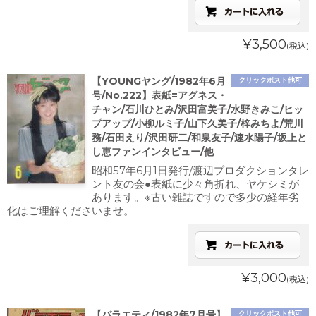
¥3,500
(税込)
【YOUNGヤング/1982年6月
クリックポスト他可
号/No.222】表紙=アグネス・
チャン/石川ひとみ/沢田富美子/水野きみこ/ヒッ
プアップ/小柳ルミ子/山下久美子/梓みちよ/荒川
務/石田えり/沢田研二/和泉友子/速水陽子/坂上と
し恵ファンインタビュー/他
昭和57年6月1日発行/渡辺プロダクションタレ
ント友の会●表紙に少々角折れ、ヤケシミが
あります。※古い雑誌ですので多少の経年劣
化はご理解くださいませ。
¥3,000
(税込)
【バラエティ/1982年7月号】
クリックポスト他可