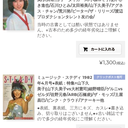
き進也/石川ひとみ/太田裕美/山下久美子/アグネ
ス・チャン/荒川努/ピーター/ザ・リリーズ/渡辺
プロダクションタレント友の会/
当時の古書としては酷い状態ではありませ
ん。※古本のため多少の経年劣化はご理解く
ださい。
¥1,300
(税込)
ミュージック・ステディ 1982
クリックポスト他可
年4月号●表紙：特集=山下久
美子(山下久美子vs大村憲司)細野晴臣/ゲルニvs
ゼルダ/佐野元春/ARB(石橋凌)/ザ・モッズ/土屋
昌巳/ピンク・クラウド/アナーキー他
●表紙、裏表紙、三方にキズ、カスレ●書き込
み、切り取りはございません●※古い雑誌です
ので多少の経年劣化にご理解ください。