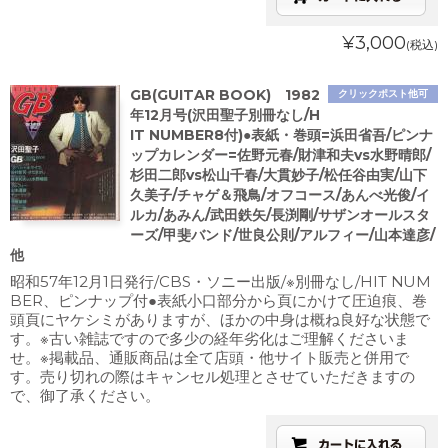
¥3,000
(税込)
GB(GUITAR BOOK) 1982
クリックポスト他可
年12月号(沢田聖子別冊なし/H
IT NUMBER8付)●表紙・巻頭=浜田省吾/ピンナ
ップカレンダー=佐野元春/財津和夫vs水野晴郎/
杉田二郎vs松山千春/大貫妙子/松任谷由実/山下
久美子/チャゲ＆飛鳥/オフコース/あんべ光俊/イ
ルカ/あみん/武田鉄矢/長渕剛/サザンオールスタ
ーズ/甲斐バンド/世良公則/アルフィー/山本達彦/
他
昭和57年12月1日発行/CBS・ソニー出版/※別冊なし/HIT NUM
BER、ピンナップ付●表紙小口部分から頁にかけて圧迫痕、巻
頭頁にヤケシミがありますが、ほかの中身は概ね良好な状態で
す。※古い雑誌ですので多少の経年劣化はご理解くださいま
せ。※掲載品、通販商品は全て店頭・他サイト販売と併用で
す。売り切れの際はキャンセル処理とさせていただきますの
で、御了承ください。