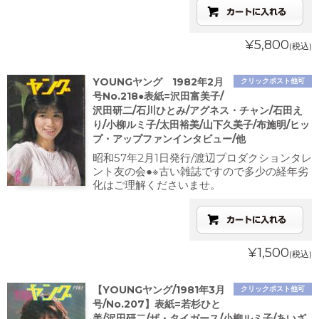
¥5,800
(税込)
YOUNGヤング 1982年2月
クリックポスト他可
号No.218●表紙=沢田富美子/
沢田研二/石川ひとみ/アグネス・チャン/石田え
り/小柳ルミ子/太田裕美/山下久美子/布施明/ヒッ
プ・アップファンインタビュー/他
昭和57年2月1日発行/渡辺プロダクションタレ
ント友の会●※古い雑誌ですので多少の経年劣
化はご理解くださいませ。
¥1,500
(税込)
【YOUNGヤング/1981年3月
クリックポスト他可
号/No.207】表紙=若杉ひと
美/沢田研二/ザ・タイガース/小柳ルミ子/あいざ