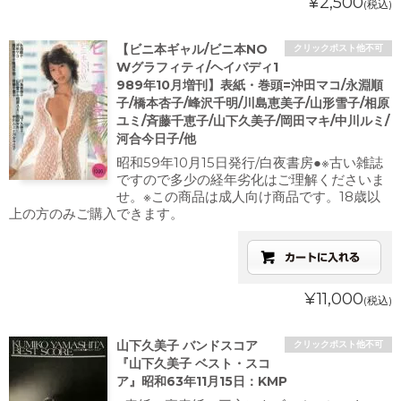
¥2,500
(税込)
【ビニ本ギャル/ビニ本NO
クリックポスト他不可
Wグラフィティ/ヘイバディ1
989年10月増刊】表紙・巻頭=沖田マコ/永淵順
子/橋本杏子/峰沢千明/川島恵美子/山形雪子/相原
ユミ/斉藤千恵子/山下久美子/岡田マキ/中川ルミ/
河合今日子/他
昭和59年10月15日発行/白夜書房●※古い雑誌
ですので多少の経年劣化はご理解くださいま
せ。※この商品は成人向け商品です。18歳以
上の方のみご購入できます。
¥11,000
(税込)
山下久美子 バンドスコア
クリックポスト他不可
『山下久美子 ベスト・スコ
ア』昭和63年11月15日：KMP