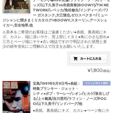
デーモン小暮vs早見優/ラフィン・ノーズ/ザ・モ
ッズ/山下久美子vs布袋寅泰(BOOWY)/TM NE
TWORK/レベッカ/角松敏生/インディーズパワ
ー ガスタンク,大江慎也,ゼロスペクター/ミュー
ジシャンに聞きまくりカタログ=BOOWY,スターリン,アースシェ
イカー,安全地帯,他
⚠️美本をご希望のお客様はご遠慮ください●表紙、裏表紙にキ
ズ、カスレ、端に淡いヤケ、背上部にイタミ●角に小さな折れ●
三方とページ端にヤケ●古い雑誌ですので明記された状態と多
少の経年劣化にご理解の上で注文をお願いいたします。
¥1,800
(税込)
宝島/1991年5月9日号●表紙：
クリックポスト他可
特集ブランキー・ジェット・
シティ●ボブ・マーレー/シオン/ヒカゲ/泉谷しげ
る/上々颱風/吉川晃司/ラフィン・ノーズ/POG
O/山下久美子/リンドバーグ/他
●表紙、裏表紙にキズ、カスレ●ページ角に小