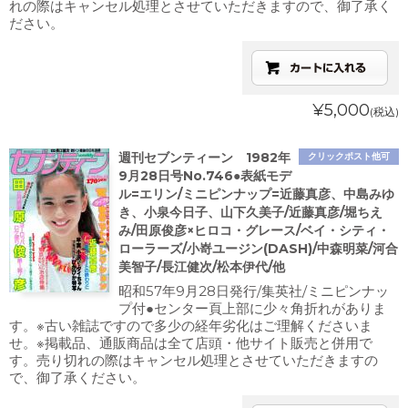
れの際はキャンセル処理とさせていただきますので、御了承く
ださい。
¥5,000
(税込)
週刊セブンティーン 1982年
クリックポスト他可
9月28日号No.746●表紙モデ
ル=エリン/ミニピンナップ=近藤真彦、中島みゆ
き、小泉今日子、山下久美子/近藤真彦/堀ちえ
み/田原俊彦×ヒロコ・グレース/ベイ・シティ・
ローラーズ/小嵜ユージン(DASH)/中森明菜/河合
美智子/長江健次/松本伊代/他
昭和57年9月28日発行/集英社/ミニピンナッ
プ付●センター頁上部に少々角折れがありま
す。※古い雑誌ですので多少の経年劣化はご理解くださいま
せ。※掲載品、通販商品は全て店頭・他サイト販売と併用で
す。売り切れの際はキャンセル処理とさせていただきますの
で、御了承ください。