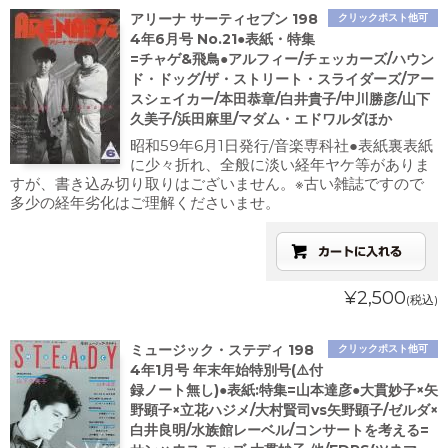
アリーナ サーティセブン 198
クリックポスト他可
4年6月号 No.21●表紙・特集
=チャゲ&飛鳥●アルフィー/チェッカーズ/ハウン
ド・ドッグ/ザ・ストリート・スライダーズ/アー
スシェイカー/本田恭章/白井貴子/中川勝彦/山下
久美子/浜田麻里/マダム・エドワルダほか
昭和59年6月1日発行/音楽専科社●表紙裏表紙
に少々折れ、全般に淡い経年ヤケ等がありま
すが、書き込み切り取りはございません。※古い雑誌ですので
多少の経年劣化はご理解くださいませ。
¥2,500
(税込)
ミュージック・ステディ 198
クリックポスト他可
4年1月号 年末年始特別号(⚠️付
録ノート無し)●表紙:特集=山本達彦●大貫妙子×矢
野顕子×立花ハジメ/大村賢司vs矢野顕子/ゼルダ×
白井良明/水族館レーベル/コンサートを考える=