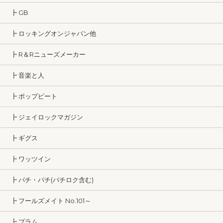
┣ GB
┣ ロッキングオンジャパン他
┣ R＆Rニューズメーカー
┣ 音楽と人
┣ ポップビート
┣ ジェイロックマガジン
┣ ギグス
┣ ワッツイン
┣ パチ・パチ(パチロク含む)
┣ フールズメイト No.101～
┣ プラム