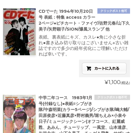
CDでーた 1994年10月20日
クリックポスト他可
号 表紙：特集 access カラー
2ページ●ピチカート・ファイヴ/佐野元春/山下久
美子/矢野顕子/SION/爆風スランプ 他
表紙、裏表紙にキズ、カスレ●角に小さな折
れ●書き込み切り取りはございません※古い雑
誌ですので多少の経年劣化にご理解いただけ
れば幸いです。
¥1,100
(税込)
中学二年コース 1983年1月
クリックポスト他不可
号(付録なし)●表紙=シブがき
隊/中森明菜(カラー5ページ)/シブがき隊/嶋大輔/
田原俊彦×近藤真彦×野村義男/堀ちえみ×小泉今
日子/ミュージックシーン(オフコース、紅麗威
甦、あみん、チューリップ、一風堂、山本達彦、