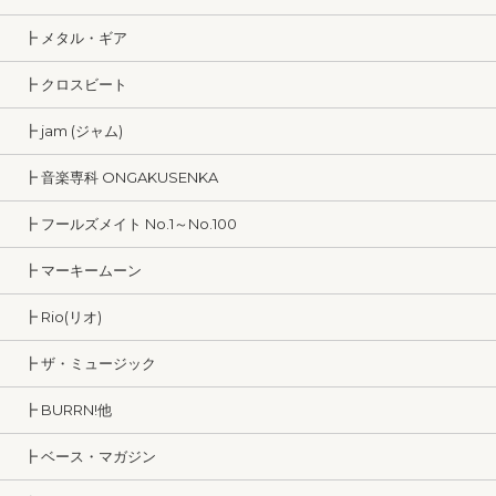
┣ メタル・ギア
┣ クロスビート
┣ jam (ジャム)
┣ 音楽専科 ONGAKUSENKA
┣ フールズメイト No.1～No.100
┣ マーキームーン
┣ Rio(リオ)
┣ ザ・ミュージック
┣ BURRN!他
┣ ベース・マガジン