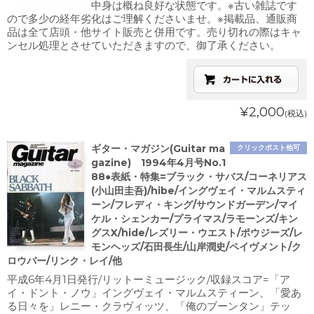
中身は概ね良好な状態です。※古い雑誌です
ので多少の経年劣化はご理解くださいませ。※掲載品、通販商
品は全て店頭・他サイト販売と併用です。売り切れの際はキャ
ンセル処理とさせていただきますので、御了承ください。
¥2,000
(税込)
ギター・マガジン(Guitar ma
クリックポスト他可
gazine) 1994年4月号No.1
88●表紙・特集=ブラック・サバス/コーネリアス
(小山田圭吾)/hibe/イングヴェイ・マルムスティ
ーン/フレディ・キング/サウンドガーデン/マイ
ケル・シェンカー/プライマス/ラモーンズ/キン
グスX/hide/レズリー・ウエスト/ポウジーズ/レ
モンヘッズ/石田長生/山岸潤史/ペイヴメント/ク
ロウバー/リンク・レイ/他
平成6年4月1日発行/リットーミュージック/収録スコア=「ア
イ・ドント・ノウ」イングヴェイ・マルムスティーン、「愛あ
る日々を」レニー・クラヴィッツ、「俺のブーンタン」テッ