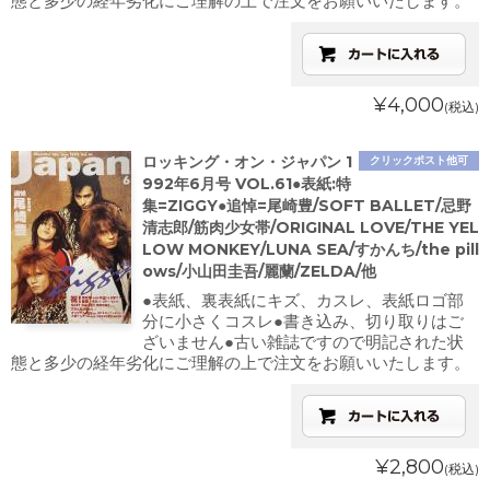
態と多少の経年劣化にご理解の上で注文をお願いいたします。
¥4,000
(税込)
ロッキング・オン・ジャパン 1
クリックポスト他可
992年6月号 VOL.61●表紙:特
集=ZIGGY●追悼=尾崎豊/SOFT BALLET/忌野
清志郎/筋肉少女帯/ORIGINAL LOVE/THE YEL
LOW MONKEY/LUNA SEA/すかんち/the pill
ows/小山田圭吾/麗蘭/ZELDA/他
●表紙、裏表紙にキズ、カスレ、表紙ロゴ部
分に小さくコスレ●書き込み、切り取りはご
ざいません●古い雑誌ですので明記された状
態と多少の経年劣化にご理解の上で注文をお願いいたします。
¥2,800
(税込)