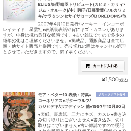
ELIUS/細野晴臣トリビュート(カヒミ・カリィ×
ジム・オルーク)/中川翔子/日暮愛葉/フルカワミ
キ/ケラ＆シンセサイサセーズ/BOREDOMS/他
2007年4月10日発行/マーキー・インコーポ
レイティド、星雲社●表紙裏表紙や背にキズ・カスレがありま
すが、中身は概ね良好な状態です。※古い雑誌ですので多少の
経年劣化はご理解くださいませ。※掲載品、通販商品は全て店
頭・他サイト販売と併用です。売り切れの際はキャンセル処理
とさせていただきますので、御了承ください。
¥1,500
(税込)
モア・ベター10 表紙：特集=
クリックポスト他可
コーネリアス●ギターウルフ/
カジヒデキ/ホフディラン 他●1997年10月30日
●表紙、裏表紙、三方にキズ、カスレ●書き込
み切り取りはございません●書き込み、切り
取りはございません●古い雑誌ですので明記
された状態と多少の経年劣化にご理解の上で