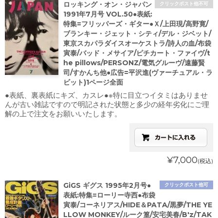
ロッキング・オン・ジャパン
クリックポスト他不可
1991年7月号 VOL.50●表紙:
特集=フリッパーズ・ギター●Ｘ/上田現/高野寛/
ブランキー・ジェット・シティ/デル・ジベット/
東京スカパラダイスオーケストラ/詩人の血/布袋
寅泰/バッド・メサイア/ピチカート・ファイヴ/t
he pillows/PERSONZ/電気グルーヴ/遠藤賢
司/すかんち他●広告=平沢進(ヴァーチュアル・ラ
ビット)1ページ全面
●表紙、裏表紙にキズ、カスレ●※特に目立つイタミはありませ
んが古い雑誌ですので明記された状態と多少の経年劣化にご理
解の上で注文をお願いいたします。
¥7,000
(税込)
GiGS ギグス 1995年2月号●
クリックポスト他可
表紙:特集=ローリー寺西●布袋
寅泰/コーネリアス/HIDE＆PATA/黒夢/THE YE
LLOW MONKEY/ルーク篁/安宅美春/B'z/TAK