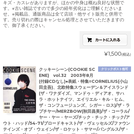
キズ・カスレがありますが、ほかの中身は概ね良好な状態で
す。※古い雑誌ですので多少の経年劣化はご理解くださいま
せ。※掲載品、通販商品は全て店頭・他サイト販売と併用で
す。売り切れの際はキャンセル処理とさせていただきますの
で、御了承ください。
¥1,500
(税込)
クッキーシーン(COOKIE SC
クリックポスト他可
ENE) vol.32 2003年8月
(付録CDなし)●表紙・特集=CORNELIUS(小山
田圭吾)、北欧特集スウェーデン＆アイスランド
(ザ・ワナダイズ、マンドゥ・ディアオ、サハ
ラ・ホットナイツ、エイリエル・キル・ヒム、
ザ・コンフュージュンズ、シガー・ロス)/ザ・ラ
プチヤー/MERZBOW(秋田昌美)/ザ・コーラル/
ヤー・ヤー・ヤーズ/チック・チック・チック/ア
ウト・ハッド/54-71/ブロードキャスト/ザ・ヴェッセルズ/ファウン
テインズ・オブ・ウェイン/ザ・ロケット・サマー/バングルス/ザ・