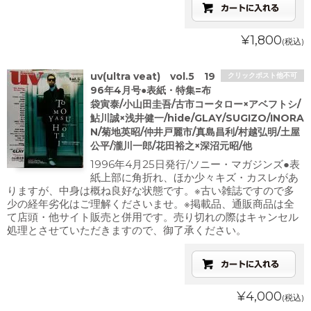
¥1,800
(税込)
uv(ultra veat) vol.5 19
クリックポスト他不可
96年4月号●表紙・特集=布
袋寅泰/小山田圭吾/古市コータロー×アベフトシ/
鮎川誠×浅井健一/hide/GLAY/SUGIZO/INORA
N/菊地英昭/仲井戸麗市/真島昌利/村越弘明/土屋
公平/瀧川一郎/花田裕之×深沼元昭/他
1996年4月25日発行/ソニー・マガジンズ●表
紙上部に角折れ、ほか少々キズ・カスレがあ
りますが、中身は概ね良好な状態です。※古い雑誌ですので多
少の経年劣化はご理解くださいませ。※掲載品、通販商品は全
て店頭・他サイト販売と併用です。売り切れの際はキャンセル
処理とさせていただきますので、御了承ください。
¥4,000
(税込)