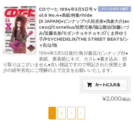
CDでーた 1994年3月5日号 v
クリックポスト他可
ol.6 No.4●表紙:特集=hide
(X JAPAN)●ピンナップ=久松史奈●浅倉大介(ac
cess)/Cornelius/佐野元春/福山雅治/加藤いづ
み/近藤名奈/モダンチョキチョキズ/くま井ゆう
子/PSYCHEDELIX/THE STREET BEATS/シ
ャ乱Q/他
1994年3月5日発行/角川書店/ピンナップ付●
表紙、裏表紙にキズ、カスレ●書き込み、切
り取りはございません●古い雑誌ですので明記された状態と多
少の経年劣化にご理解の上で注文をお願いいたします。
¥2,000
(税込)
1
2
>
»