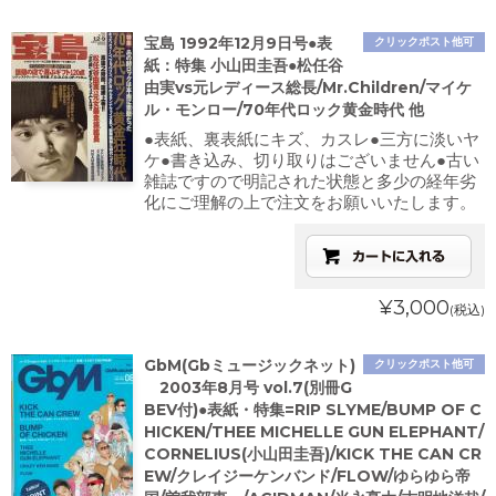
宝島 1992年12月9日号●表
クリックポスト他可
紙：特集 小山田圭吾●松任谷
由実vs元レディース総長/Mr.Children/マイケ
ル・モンロー/70年代ロック黄金時代 他
●表紙、裏表紙にキズ、カスレ●三方に淡いヤ
ケ●書き込み、切り取りはございません●古い
雑誌ですので明記された状態と多少の経年劣
化にご理解の上で注文をお願いいたします。
¥3,000
(税込)
GbM(Gbミュージックネット)
クリックポスト他可
2003年8月号 vol.7(別冊G
BEV付)●表紙・特集=RIP SLYME/BUMP OF C
HICKEN/THEE MICHELLE GUN ELEPHANT/
CORNELIUS(小山田圭吾)/KICK THE CAN CR
EW/クレイジーケンバンド/FLOW/ゆらゆら帝