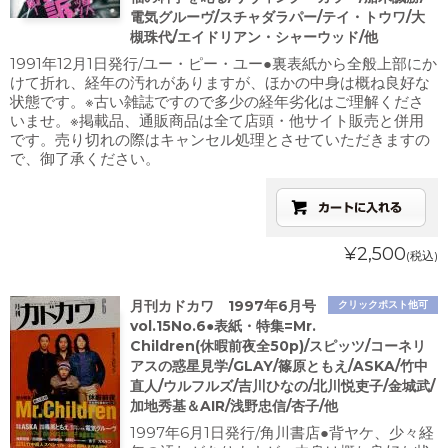
電気グルーヴ/スチャダラパー/テイ・トウワ/大
槻珠代/エイドリアン・シャーウッド/他
1991年12月1日発行/ユー・ピー・ユー●裏表紙から全般上部にか
けて折れ、経年の汚れがありますが、ほかの中身は概ね良好な
状態です。※古い雑誌ですので多少の経年劣化はご理解くださ
いませ。※掲載品、通販商品は全て店頭・他サイト販売と併用
です。売り切れの際はキャンセル処理とさせていただきますの
で、御了承ください。
¥2,500
(税込)
月刊カドカワ 1997年6月号
クリックポスト他可
vol.15No.6●表紙・特集=Mr.
Children(休暇前夜全50p)/スピッツ/コーネリ
アスの惑星見学/GLAY/篠原ともえ/ASKA/竹中
直人/ウルフルズ/吉川ひなの/北川悦吏子/金城武/
加地秀基＆AIR/浅野忠信/杏子/他
1997年6月1日発行/角川書店●背ヤケ、少々経