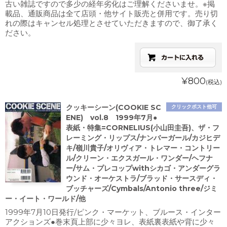
古い雑誌ですので多少の経年劣化はご理解くださいませ。※掲
載品、通販商品は全て店頭・他サイト販売と併用です。売り切
れの際はキャンセル処理とさせていただきますので、御了承く
ださい。
¥800
(税込)
クッキーシーン(COOKIE SC
クリックポスト他可
ENE) vol.8 1999年7月●
表紙・特集=CORNELIUS(小山田圭吾)、ザ・フ
レーミング・リップス/ナンバーガール/カジヒデ
キ/嶺川貴子/オリヴィア・トレマー・コントリー
ル/クリーン・エクスガール・ワンダー/ヘフナ
ー/サム・プレコップwithシカゴ・アンダーグラ
ウンド・オーケストラ/ブラッド・サースディ・
ブッチャーズ/Cymbals/Antonio three/ジミ
ー・イート・ワールド/他
1999年7月10日発行/ピンク・マーケット、ブルース・インター
アクションズ●巻末頁上部に少々ヨレ、表紙裏表紙や背に少々