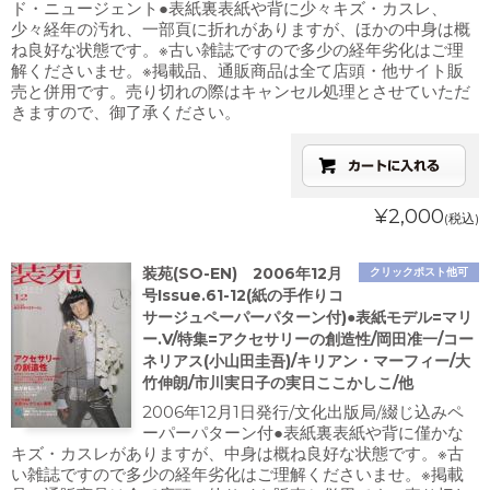
ド・ニュージェント●表紙裏表紙や背に少々キズ・カスレ、
少々経年の汚れ、一部頁に折れがありますが、ほかの中身は概
ね良好な状態です。※古い雑誌ですので多少の経年劣化はご理
解くださいませ。※掲載品、通販商品は全て店頭・他サイト販
売と併用です。売り切れの際はキャンセル処理とさせていただ
きますので、御了承ください。
¥2,000
(税込)
装苑(SO-EN) 2006年12月
クリックポスト他可
号Issue.61-12(紙の手作りコ
サージュペーパーパターン付)●表紙モデル=マリ
ー.V/特集=アクセサリーの創造性/岡田准一/コー
ネリアス(小山田圭吾)/キリアン・マーフィー/大
竹伸朗/市川実日子の実日ここかしこ/他
2006年12月1日発行/文化出版局/綴じ込みペ
ーパーパターン付●表紙裏表紙や背に僅かな
キズ・カスレがありますが、中身は概ね良好な状態です。※古
い雑誌ですので多少の経年劣化はご理解くださいませ。※掲載