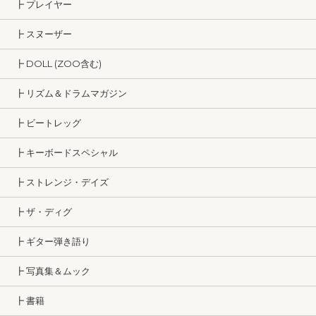
┣ プレイヤー
┣ スヌーザー
┣ DOLL (ZOO含む)
┣ リズム＆ドラムマガジン
┣ ビートレッグ
┣ キーボードスペシャル
┣ ストレンジ・デイズ
┣ ザ・ディグ
┣ ギター弾き語り
┣ 写真集＆ムック
┣ 書籍