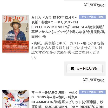
¥1,500
(税込)
月刊カドカワ 1995年12月号●
クリックポスト他可
表紙：特集=コーネリアス●TH
E YELLOW MONKEY//LUNA SEA/徳永英明/
草野マサムネ(スピッツ)/中島みゆき/今井美樹/奥
田民生 他
●表紙、裏表紙にキズ、カスレ●角に小さな折
れ●書き込み切り取りはございません古い雑
誌ですので多少の経年劣化にご理解くださ
い。
¥2,500
(税込)
マーキー(MARQUEE) vol.6
クリックポスト他可
0 2007年4月●表紙・特集=
CLAMMBON/渋谷系スピリット(小西康陽、砂
原良徳、SUGIURUMN、RAM RIDER)/CORN