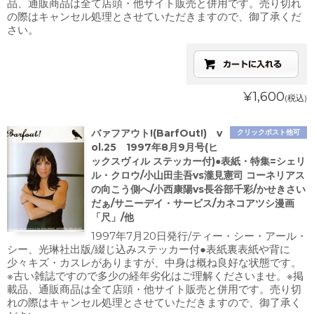
品、通販商品は全て店頭・他サイト販売と併用です。売り切れ
の際はキャンセル処理とさせていただきますので、御了承くだ
さい。
¥1,600
(税込)
バァフアウト!(BarfOut!) v
クリックポスト他可
ol.25 1997年8月9月号(ヒ
ックスヴィル ステッカー付)●表紙・特集=シェリ
ル・クロウ/小山田圭吾vs瀧見憲司 コーネリアス
の向こう側へ/小西康陽vs長谷部千彩/かせきさい
だぁ/サニーデイ・サービス/カネコアツシ漫画
「尺」/他
1997年7月20日発行/ティー・シー・アール・
シー、光琳社出版/綴じ込みステッカー付●表紙裏表紙や背に
少々キズ・カスレがありますが、中身は概ね良好な状態です。
※古い雑誌ですので多少の経年劣化はご理解くださいませ。※掲
載品、通販商品は全て店頭・他サイト販売と併用です。売り切
れの際はキャンセル処理とさせていただきますので、御了承く