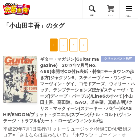
検索
カート
メニュー
「小山田圭吾」のタグ
会員登録
1
2
>
»
ログイン
ギター・マガジン(Guitar ma
クリックポスト他可
gazine) 2017年7月号No.
469(未開封CD付)●表紙・特集=モータウンの歩
き方(ジャクソン5、スティーヴィー・ワンダー、
マーヴィン・ゲイ、コモドアーズ、ウィリー・ハ
ッチ、テンプテーションズほか)/スティーヴ・モ
ーズ(ディープ・パープル)/Line6のすべて(小山
田圭吾、高田漣、ISAO、若林望、真鍋吉明)/ク
リス・マックィーン(スナーキー・パピー)/KAS
HIF/ENDON/ブリット・ダニエル(スプーン)/ナル・コルト(ヴィン
テージ・トラブル)/カート・ローゼンウィンケル/他
平成29年7月1日発行/リットーミュージック/付録CD付/収録ス
コア=「さよならは言わないで」「ホワッツ・ゴーイン・オ