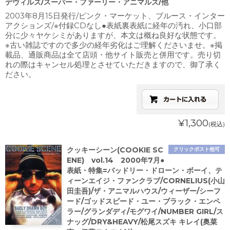
デヴィルズ/スーパー・ファーリー・アニマルズ/他
2003年8月15日発行/ピンク・マーケット、ブルース・インター
アクションズ/※付録CDなし●表紙裏表紙に経年の汚れ、小口部
分に少々ヤケシミがありますが、本文は概ね良好な状態です。
※古い雑誌ですので多少の経年劣化はご理解くださいませ。※掲
載品、通販商品は全て店頭・他サイト販売と併用です。売り切
れの際はキャンセル処理とさせていただきますので、御了承く
ださい。
¥1,300
(税込)
クッキーシーン(COOKIE SC
クリックポスト他可
ENE) vol.14 2000年7月●
表紙・特集=バッドリー・ドローン・ボーイ、テ
ィーンエイジ・ファンクラブ/CORNELIUS(小山
田圭吾)/ザ・アニマルハウス/ウィーザー/シーフ
ード/ゴッドスピード・ユー・ブラック・エンペ
ラー/グランダディ/モグワイ/NUMBER GIRL/ス
ナッグ/DRY&HEAVY/松尾スズキ キレイ(奥菜