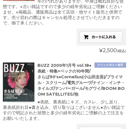
年の汚れがありますが、中身は概ね良好な状
態です。※古い雑誌ですので多少の経年劣化はご理解ください
ませ。※掲載品、通販商品は全て店頭・他サイト販売と併用で
す。売り切れの際はキャンセル処理とさせていただきますの
で、御了承ください。
¥2,500
(税込)
BUZZ 2000年1月号 vol.18●
クリックポスト他可
表紙・特集=ベックの10年間/
さらば90's●Cornelius(小山田圭吾)/プライマ
ル・スクリーム/電気グルーヴ/ナイン・インチ・
ネイルズ/ナンバーガール/モグワイ/BOOM BO
OM SATELLITES/他
●表紙、裏表紙にキズ、カスレ、少し反り、
裏表紙折れ目●書き込み、切り取りはございません●古い雑誌で
すので明記された状態と多少の経年劣化にご理解の上で注文を
お願いいたします。