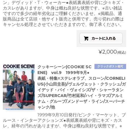
ン」デヴィッド・T・ウォーカー●表紙裏表紙や背に少々キズ・
カスレがありますが、中身は概ね良好な状態です。※古い雑誌
ですので多少の経年劣化はご理解くださいませ。※掲載品、通
販商品は全て店頭・他サイト販売と併用です。売り切れの際は
キャンセル処理とさせていただきますので、御了承ください。
¥2,000
(税込)
クッキーシーン(COOKIE SC
クリックポスト他可
ENE) vol.9 1999年9月●
表紙・特集=ステレオラブ、スローン/CORNELI
US(小山田圭吾)/ヴェルヴェット・クラッシュ/ガ
イデッド・バイ・ヴォイシズ/ザ・シャーラタン
ズ/SUPERCAR/竹村延和/ハイ・ラマズ/アルミ
ナム・グループ/メンドーザ・ライン/スーパーチ
ャンク/他
1999年9月10日発行/ピンク・マーケット、ブ
ルース・インターアクションズ●表紙裏表紙や背にキズ・カス
レ、経年の汚れがありますが、中身は概ね良好な状態です。※