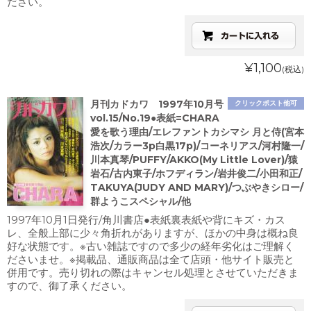
ださい。
¥1,100
(税込)
月刊カドカワ 1997年10月号
クリックポスト他可
vol.15/No.19●表紙=CHARA
愛を歌う理由/エレファントカシマシ 月と侍(宮本
浩次/カラー3p白黒17p)/コーネリアス/河村隆一/
川本真琴/PUFFY/AKKO(My Little Lover)/猿
岩石/古内東子/ホフディラン/岩井俊二/小田和正/
TAKUYA(JUDY AND MARY)/つぶやきシロー/
群ようこスペシャル/他
1997年10月1日発行/角川書店●表紙裏表紙や背にキズ・カス
レ、全般上部に少々角折れがありますが、ほかの中身は概ね良
好な状態です。※古い雑誌ですので多少の経年劣化はご理解く
ださいませ。※掲載品、通販商品は全て店頭・他サイト販売と
併用です。売り切れの際はキャンセル処理とさせていただきま
すので、御了承ください。