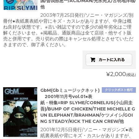
国/曽我部恵一/ACIDMAN/光永亮太/古明地洋哉/
他
2003年7月25日発行/ソニー・マガジンズ/別
冊付●表紙裏表紙や背にキズ・カスレがありますが、中身は概
ね良好な状態です。※古い雑誌ですので多少の経年劣化はご理
解くださいませ。※掲載品、通販商品は全て店頭・他サイト販
売と併用です。売り切れの際はキャンセル処理とさせていただ
きますので、御了承ください。
¥2,000
(税込)
GbM(Gbミュージックネット)
クリックポスト他可
2001年11月号vol.01●表
紙・特集=RIP SLYME/CORNELIUS(小山田圭
吾)/BUMP OF CHICKEN/THEE MICHELLE G
UN ELEPHANT/BRAHMAN/ケツメイシ/GOI
NG STEADY/KICK THE CAN CREW/他
2001年12月5日発行/ソニー・マガジンズ●表
紙裏表紙や背にキズ・カスレがありますが、