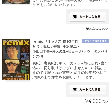
注文をお願いいたします。
¥2,500
(税込)
remix リミックス 1993年11
クリックポスト他可
月号：表紙：特集=小沢健二・
小山田圭吾●詩人の血●ビョーク/ラヴ・タンバリ
ンズ他
表紙、裏表紙にキズ、カスレ●角に折れ●書き
込み、切り取りはございません●古い雑誌で
すので明記された状態と多少の経年劣化にご
理解の上で注文をお願いいたします。
¥4,000
(税込)