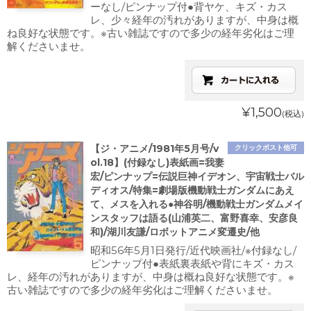
ーなし/ピンナップ付●背ヤケ、キズ・カス
レ、少々経年の汚れがありますが、中身は概
ね良好な状態です。※古い雑誌ですので多少の経年劣化はご理
解くださいませ。
¥1,500
(税込)
【ジ・アニメ/1981年5月号/v
クリックポスト他可
ol.18】(付録なし)表紙画=我妻
宏/ピンナップ=伝説巨神イデオン、宇宙戦士バル
ディオス/特集=劇場版機動戦士ガンダムにあえ
て、メスを入れる●神谷明/機動戦士ガンダムメイ
ンスタッフは語る(山浦英二、富野喜幸、安彦良
和)/湖川友謙/ロボットアニメ変遷史/他
昭和56年5月1日発行/近代映画社/※付録なし/
ピンナップ付●表紙裏表紙や背にキズ・カス
レ、経年の汚れがありますが、中身は概ね良好な状態です。※
古い雑誌ですので多少の経年劣化はご理解くださいませ。