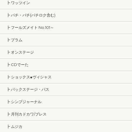
┣ ワッツイン
┣ パチ・パチ(パチロク含む)
┣ フールズメイト No.101～
┣ プラム
┣ オンステージ
┣ CDでーた
┣ ショックス●ヴィシャス
┣ バックステージ・パス
┣ シンプジャーナル
┣ 月刊カドカワ/ブレス
┣ ムジカ