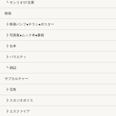
┗ サンリオSF文庫
映画
┣ 映画パンフ●チラシ●ポスター
┣ 写真集●ムック本●書籍
┣ 台本
┣ バラエティ
┗ 雑誌
サブカルチャー
┣ 宝島
┣ スタジオボイス
┣ エスクァイア