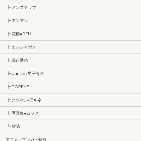
┣ メンズクラブ
┣ アンアン
┣ 花椿●BELL
┣ エルジャポン
┣ 流行通信
┣ dansen 男子専科
┣ POPEYE
┣ クウネル/アルネ
┣ 写真集●ムック
┗ 雑誌
アニメ・マンガ・特撮