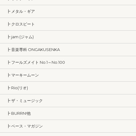
┣ メタル・ギア
┣ クロスビート
┣ jam (ジャム)
┣ 音楽専科 ONGAKUSENKA
┣ フールズメイト No.1～No.100
┣ マーキームーン
┣ Rio(リオ)
┣ ザ・ミュージック
┣ BURRN!他
┣ ベース・マガジン