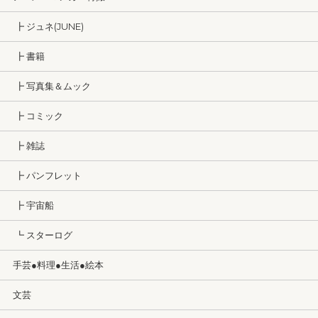
┣ ジュネ(JUNE)
┣ 書籍
┣ 写真集＆ムック
┣ コミック
┣ 雑誌
┣ パンフレット
┣ 宇宙船
┗ スターログ
手芸●料理●生活●絵本
文芸