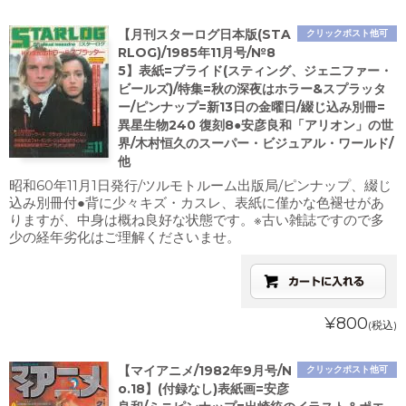
【月刊スターログ日本版(STA
クリックポスト他可
RLOG)/1985年11月号/№8
5】表紙=ブライド(スティング、ジェニファー・
ビールズ)/特集=秋の深夜はホラー&スプラッタ
ー/ピンナップ=新13日の金曜日/綴じ込み別冊=
異星生物240 復刻8●安彦良和「アリオン」の世
界/木村恒久のスーパー・ビジュアル・ワールド/
他
昭和60年11月1日発行/ツルモトルーム出版局/ピンナップ、綴じ
込み別冊付●背に少々キズ・カスレ、表紙に僅かな色褪せがあ
りますが、中身は概ね良好な状態です。※古い雑誌ですので多
少の経年劣化はご理解くださいませ。
¥800
(税込)
【マイアニメ/1982年9月号/N
クリックポスト他可
o.18】(付録なし)表紙画=安彦