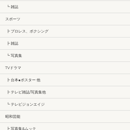
┗ 雑誌
スポーツ
┣ プロレス、ボクシング
┣ 雑誌
┗ 写真集
TVドラマ
┣ 台本●ポスター 他
┣ テレビ雑誌/写真集他
┗ テレビジョンエイジ
昭和芸能
┣ 写真集&ムック