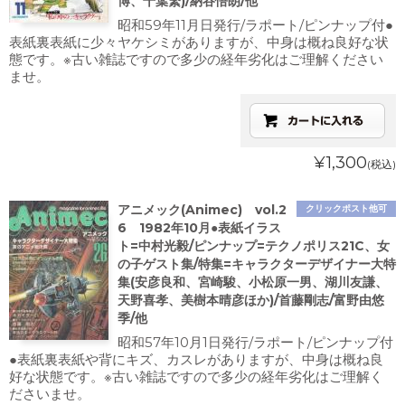
博、千葉繁)/納谷悟朗/他
昭和59年11月日発行/ラポート/ピンナップ付●
表紙裏表紙に少々ヤケシミがありますが、中身は概ね良好な状
態です。※古い雑誌ですので多少の経年劣化はご理解ください
ませ。
¥1,300
(税込)
アニメック(Animec) vol.2
クリックポスト他可
6 1982年10月●表紙イラス
ト=中村光毅/ピンナップ=テクノポリス21C、女
の子ゲスト集/特集=キャラクターデザイナー大特
集(安彦良和、宮崎駿、小松原一男、湖川友謙、
天野喜孝、美樹本晴彦ほか)/首藤剛志/富野由悠
季/他
昭和57年10月1日発行/ラポート/ピンナップ付
●表紙裏表紙や背にキズ、カスレがありますが、中身は概ね良
好な状態です。※古い雑誌ですので多少の経年劣化はご理解く
ださいませ。