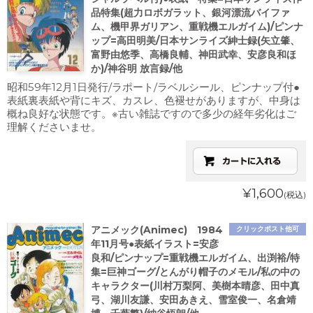
品特集(超力ロボガラット、銀河漂流バイファ
ム、機甲界ガリアン、重戦機エルガイム)/ピンナ
ップ=高田明美/日本サンライズ紳士録(矢立肇、
富野由悠季、高橋良輔、神田武幸、安彦良和ほ
か)/神谷明 放言録/他
昭和59年12月1日発行/ラポート/ラベルシール、ピンナップ付●
表紙裏表紙や背にキズ、カスレ、色褪せがありますが、中身は
概ね良好な状態です。※古い雑誌ですので多少の経年劣化はご
理解くださいませ。
¥1,600
(税込)
アニメック(Animec) 1984
クリックポスト他可
年11月号●表紙イラスト=安彦
良和/ピンナップ=重戦機エルガイム、出渕裕/特
集=巨神ゴーグ/とんがり帽子のメモル/私の中の
キャラクター(川村万梨阿、美樹本晴彦、田中真
弓、湖川友謙、安田あきえ、雪室俊一、名倉靖