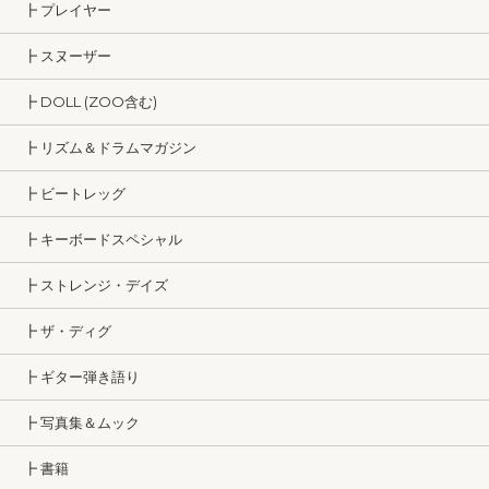
┣ プレイヤー
┣ スヌーザー
┣ DOLL (ZOO含む)
┣ リズム＆ドラムマガジン
┣ ビートレッグ
┣ キーボードスペシャル
┣ ストレンジ・デイズ
┣ ザ・ディグ
┣ ギター弾き語り
┣ 写真集＆ムック
┣ 書籍