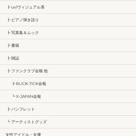
┣ uv/ヴィジュアル系
┣ ピアノ弾き語り
┣ 写真集＆ムック
┣ 書籍
┣ 雑誌
┣ ファンクラブ会報 他
┣ BUCK-TICK会報
┗ X-JAPAN会報
┣ パンフレット
┗ アーティストグッズ
女性アイドル・女優