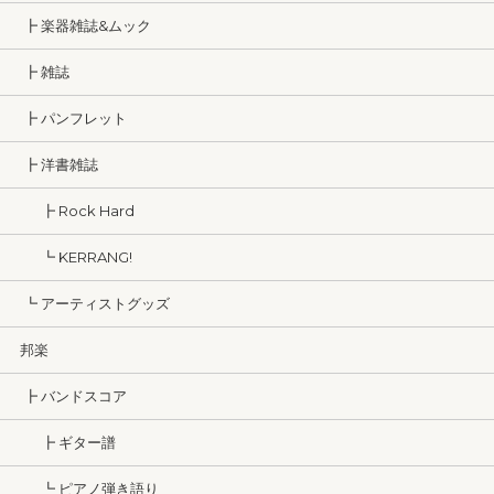
┣ 楽器雑誌&ムック
┣ 雑誌
┣ パンフレット
┣ 洋書雑誌
┣ Rock Hard
┗ KERRANG!
┗ アーティストグッズ
邦楽
┣ バンドスコア
┣ ギター譜
┗ ピアノ弾き語り