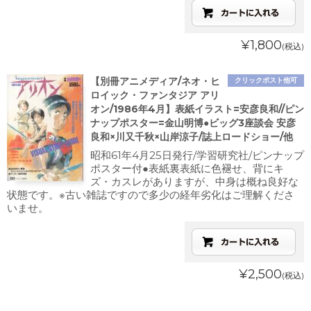
¥1,800
(税込)
【別冊アニメディア/ネオ・ヒ
クリックポスト他可
ロイック・ファンタジア アリ
オン/1986年4月】表紙イラスト=安彦良和//ピン
ナップポスター=金山明博●ビッグ3座談会 安彦
良和×川又千秋×山岸涼子/誌上ロードショー/他
昭和61年4月25日発行/学習研究社/ピンナップ
ポスター付●表紙裏表紙に色褪せ、背にキ
ズ・カスレがありますが、中身は概ね良好な
状態です。※古い雑誌ですので多少の経年劣化はご理解くださ
いませ。
¥2,500
(税込)