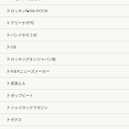
┣ ロッキンf●We ROCK
┣ アリーナ37℃
┣ バンドやろうぜ
┣ GB
┣ ロッキングオンジャパン他
┣ R＆Rニューズメーカー
┣ 音楽と人
┣ ポップビート
┣ ジェイロックマガジン
┣ ギグス