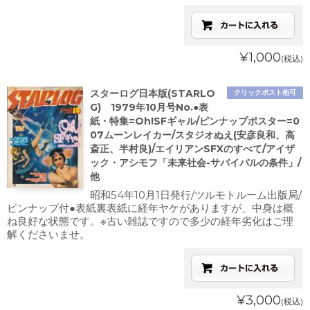
¥1,000
(税込)
スターログ日本版(STARLO
クリックポスト他可
G) 1979年10月号No.●表
紙・特集=Oh!SFギャル/ピンナップポスター=0
07ムーンレイカー/スタジオぬえ(安彦良和、高
斎正、半村良)/エイリアンSFXのすべて/アイザ
ック・アシモフ「未来社会-サバイバルの条件」/
他
昭和54年10月1日発行/ツルモトルーム出版局/
ピンナップ付●表紙裏表紙に経年ヤケがありますが、中身は概
ね良好な状態です。※古い雑誌ですので多少の経年劣化はご理
解くださいませ。
¥3,000
(税込)