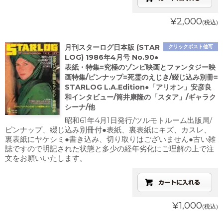
¥2,000
(税込)
月刊スターログ日本版 (STAR
クリックポスト他可
LOG) 1986年4月号 No.90●
表紙・特集=究極のゾンビ映画とファンタジー映
画特集/ピンナップ=死霊のえじき/綴じ込み別冊=
STARLOG L.A.Edition●「アリオン」安彦良
和インタビュー/筒井康隆の「スタア」/ギャラク
シーナ/他
昭和61年4月1日発行/ツルモトルーム出版局/
ピンナップ、綴じ込み別冊付●表紙、裏表紙にキズ、カスレ、
裏表紙にヤケシミ●書き込み、切り取りはございません●古い雑
誌ですので明記された状態と多少の経年劣化にご理解の上で注
文をお願いいたします。
¥1,000
(税込)