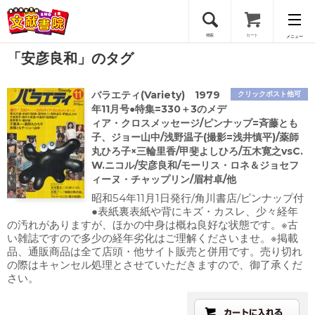
検索
カート
メニュー
「安彦良和」のタグ
会員登録
バラエティ(Variety) 1979
クリックポスト他可
ログイン
年11月号●特集=330＋3のメデ
ィア・クロスメッセージ/ピンナップ=斉藤とも
子、ジョー山中/浅野温子(撮影=浅井慎平)/薬師
丸ひろ子×三輪里香/甲斐よしひろ/五木寛之vsC.
W.ニコル/安彦良和/モーリス・ロネ＆ジョセフ
ィーヌ・チャップリン/眉村卓/他
昭和54年11月1日発行/角川書店/ピンナップ付
●表紙裏表紙や背にキズ・カスレ、少々経年
の汚れがありますが、ほかの中身は概ね良好な状態です。※古
い雑誌ですので多少の経年劣化はご理解くださいませ。※掲載
品、通販商品は全て店頭・他サイト販売と併用です。売り切れ
の際はキャンセル処理とさせていただきますので、御了承くだ
さい。