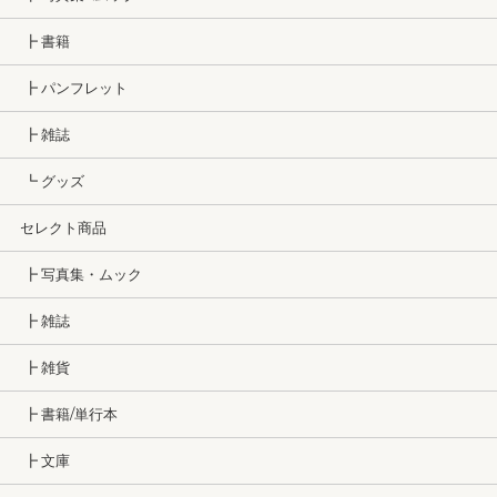
┣ 書籍
┣ パンフレット
┣ 雑誌
┗ グッズ
セレクト商品
┣ 写真集・ムック
┣ 雑誌
┣ 雑貨
┣ 書籍/単行本
┣ 文庫