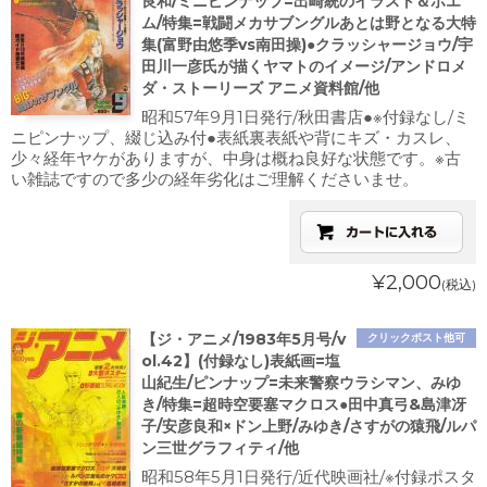
良和/ミニピンナップ=出崎統のイラスト＆ポエ
ム/特集=戦闘メカサブングルあとは野となる大特
集(富野由悠季vs南田操)●クラッシャージョウ/宇
田川一彦氏が描くヤマトのイメージ/アンドロメ
ダ・ストーリーズ アニメ資料館/他
昭和57年9月1日発行/秋田書店●※付録なし/ミ
ニピンナップ、綴じ込み付●表紙裏表紙や背にキズ・カスレ、
少々経年ヤケがありますが、中身は概ね良好な状態です。※古
い雑誌ですので多少の経年劣化はご理解くださいませ。
¥2,000
(税込)
【ジ・アニメ/1983年5月号/v
クリックポスト他可
ol.42】(付録なし)表紙画=塩
山紀生/ピンナップ=未来警察ウラシマン、みゆ
き/特集=超時空要塞マクロス●田中真弓&島津冴
子/安彦良和×ドン上野/みゆき/さすがの猿飛/ルパ
ン三世グラフィティ/他
昭和58年5月1日発行/近代映画社/※付録ポスタ