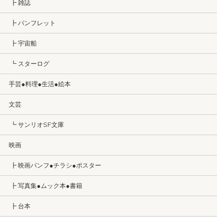
┣ 雑誌
┣ パンフレット
┣ 宇宙船
┗ スターログ
手芸●料理●生活●絵本
文芸
┗ サンリオSF文庫
映画
┣ 映画パンフ●チラシ●ポスター
┣ 写真集●ムック本●書籍
┣ 台本