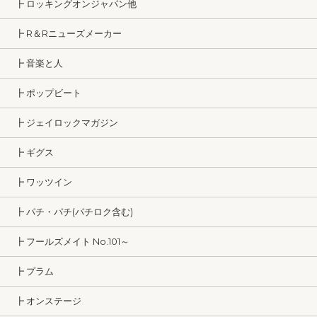
┣ ロッキングオンジャパン他
┣ R＆Rニューズメーカー
┣ 音楽と人
┣ ポップビート
┣ ジェイロックマガジン
┣ ギグス
┣ ワッツイン
┣ パチ・パチ(パチロク含む)
┣ フールズメイト No.101～
┣ プラム
┣ オンステージ