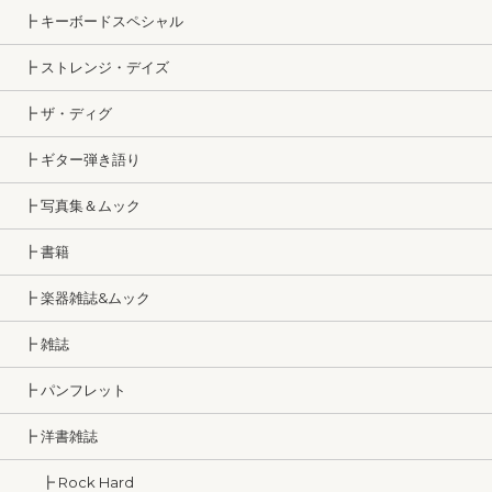
┣ キーボードスペシャル
┣ ストレンジ・デイズ
┣ ザ・ディグ
┣ ギター弾き語り
┣ 写真集＆ムック
┣ 書籍
┣ 楽器雑誌&ムック
┣ 雑誌
┣ パンフレット
┣ 洋書雑誌
┣ Rock Hard