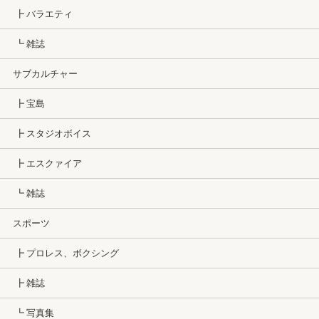
┣ バラエティ
┗ 雑誌
サブカルチャー
┣ 宝島
┣ スタジオボイス
┣ エスクァイア
┗ 雑誌
スポーツ
┣ プロレス、ボクシング
┣ 雑誌
┗ 写真集