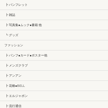
┣ パンフレット
┣ 雑誌
┣ 写真集●ムック●書籍 他
┗ グッズ
ファッション
┣ パンフ●カード●ポスター他
┣ メンズクラブ
┣ アンアン
┣ 花椿●BELL
┣ エルジャポン
┣ 流行通信