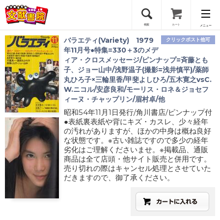
検索
カート
メニュー
バラエティ(Variety) 1979
クリックポスト他可
会員登録
年11月号●特集=330＋3のメデ
ィア・クロスメッセージ/ピンナップ=斉藤とも
子、ジョー山中/浅野温子(撮影=浅井慎平)/薬師
ログイン
丸ひろ子×三輪里香/甲斐よしひろ/五木寛之vsC.
W.ニコル/安彦良和/モーリス・ロネ＆ジョセフ
ィーヌ・チャップリン/眉村卓/他
昭和54年11月1日発行/角川書店/ピンナップ付
●表紙裏表紙や背にキズ・カスレ、少々経年
の汚れがありますが、ほかの中身は概ね良好
な状態です。※古い雑誌ですので多少の経年
劣化はご理解くださいませ。※掲載品、通販
商品は全て店頭・他サイト販売と併用です。
売り切れの際はキャンセル処理とさせていた
だきますので、御了承ください。