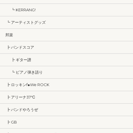
┗ KERRANG!
┗ アーティストグッズ
邦楽
┣ バンドスコア
┣ ギター譜
┗ ピアノ弾き語り
┣ ロッキンf●We ROCK
┣ アリーナ37℃
┣ バンドやろうぜ
┣ GB