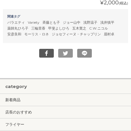
¥2,000
(税込)
関連タグ
バラエティ
Variety
斉藤とも子
ジョー山中
浅野温子
浅井慎平
薬師丸ひろ子
三輪里香
甲斐よしひろ
五木寛之
C.W.ニコル
安彦良和
モーリス・ロネ
ジョセフィーヌ・チャップリン
眉村卓
category
新着商品
店長のおすすめ
フライヤー