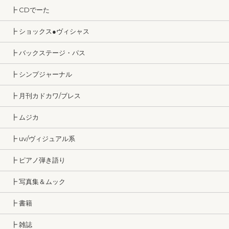
┣ CDでーた
┣ ショックス●ヴィシャス
┣ バックステージ・パス
┣ シンプジャーナル
┣ 月刊カドカワ/ブレス
┣ ムジカ
┣ uv/ヴィジュアル系
┣ ピアノ弾き語り
┣ 写真集＆ムック
┣ 書籍
┣ 雑誌