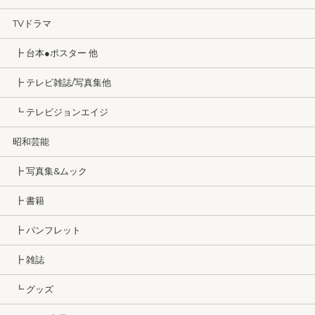
TVドラマ
┣ 台本●ポスター 他
┣ テレビ雑誌/写真集他
┗ テレビジョンエイジ
昭和芸能
┣ 写真集&ムック
┣ 書籍
┣ パンフレット
┣ 雑誌
┗ グッズ