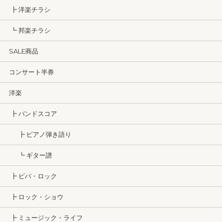
┣ 洋楽チラシ
┗ 邦楽チラシ
SALE商品
コンサート半券
洋楽
┣ バンドスコア
┣ ピアノ弾き語り
┗ ギター譜
┣ ビバ・ロック
┣ ロック・ショウ
┣ ミュージック・ライフ