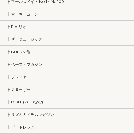
┣ フールズメイト No.1～No.100
┣ マーキームーン
┣ Rio(リオ)
┣ ザ・ミュージック
┣ BURRN!他
┣ ベース・マガジン
┣ プレイヤー
┣ スヌーザー
┣ DOLL (ZOO含む)
┣ リズム＆ドラムマガジン
┣ ビートレッグ