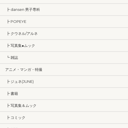
┣ dansen 男子専科
┣ POPEYE
┣ クウネル/アルネ
┣ 写真集●ムック
┗ 雑誌
アニメ・マンガ・特撮
┣ ジュネ(JUNE)
┣ 書籍
┣ 写真集＆ムック
┣ コミック