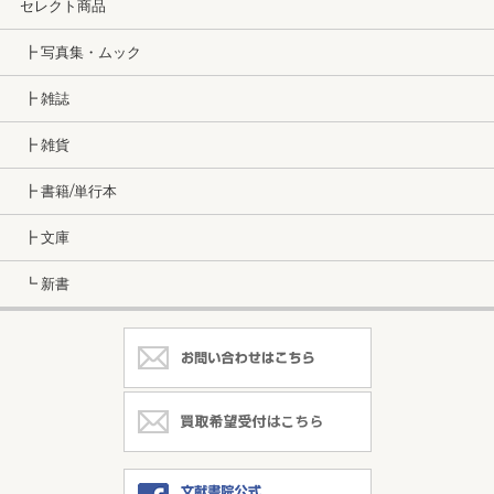
セレクト商品
┣ 写真集・ムック
┣ 雑誌
┣ 雑貨
┣ 書籍/単行本
┣ 文庫
┗ 新書