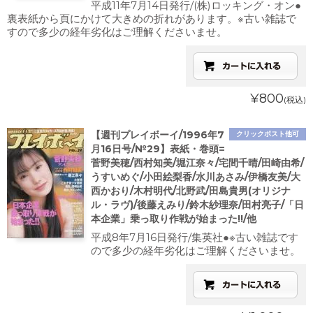
平成11年7月14日発行/(株)ロッキング・オン●
裏表紙から頁にかけて大きめの折れがあります。※古い雑誌で
すので多少の経年劣化はご理解くださいませ。
¥800
(税込)
【週刊プレイボーイ/1996年7
クリックポスト他可
月16日号/№29】表紙・巻頭=
菅野美穂/西村知美/堀江奈々/宅間千晴/田崎由希/
うすいめぐ/小田絵梨香/水川あさみ/伊橋友美/大
西かおり/木村明代/北野武/田島貴男(オリジナ
ル・ラヴ)/後藤えみり/鈴木紗理奈/田村亮子/「日
本企業」乗っ取り作戦が始まった!!/他
平成8年7月16日発行/集英社●※古い雑誌です
ので多少の経年劣化はご理解くださいませ。