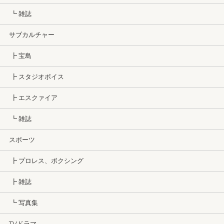
┗ 雑誌
サブカルチャー
┣ 宝島
┣ スタジオボイス
┣ エスクァイア
┗ 雑誌
スポーツ
┣ プロレス、ボクシング
┣ 雑誌
┗ 写真集
TVドラマ