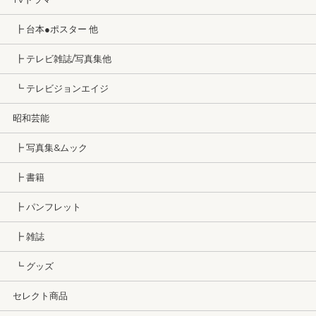
┣ 台本●ポスター 他
┣ テレビ雑誌/写真集他
┗ テレビジョンエイジ
昭和芸能
┣ 写真集&ムック
┣ 書籍
┣ パンフレット
┣ 雑誌
┗ グッズ
セレクト商品