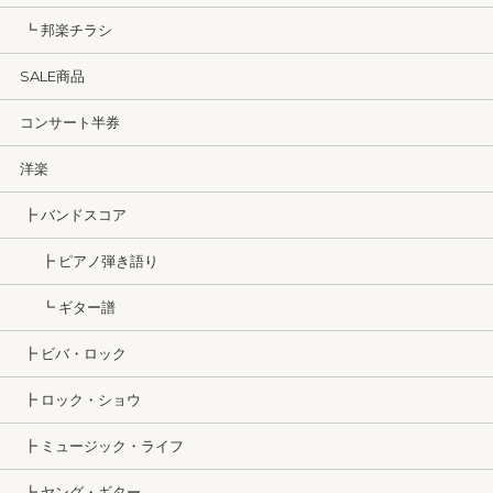
┗ 邦楽チラシ
SALE商品
コンサート半券
洋楽
┣ バンドスコア
┣ ピアノ弾き語り
┗ ギター譜
┣ ビバ・ロック
┣ ロック・ショウ
┣ ミュージック・ライフ
┣ ヤング・ギター