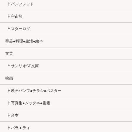
┣ パンフレット
┣ 宇宙船
┗ スターログ
手芸●料理●生活●絵本
文芸
┗ サンリオSF文庫
映画
┣ 映画パンフ●チラシ●ポスター
┣ 写真集●ムック本●書籍
┣ 台本
┣ バラエティ