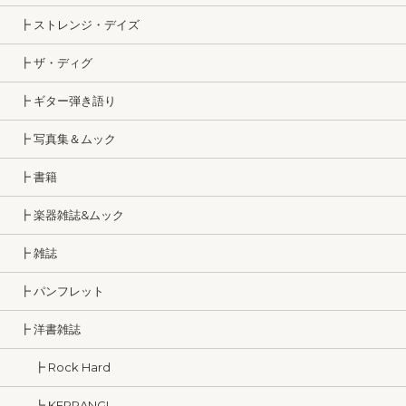
┣ ストレンジ・デイズ
┣ ザ・ディグ
┣ ギター弾き語り
┣ 写真集＆ムック
┣ 書籍
┣ 楽器雑誌&ムック
┣ 雑誌
┣ パンフレット
┣ 洋書雑誌
┣ Rock Hard
┗ KERRANG!