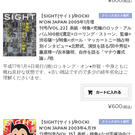
¥800
(税込)
【SIGHT(サイト)/ROCKI
クリックポスト他可
N'ON JAPAN 2005年1月増
刊号/VOL.22】表紙・特集=究極のロック・アル
バム100枚!(選定=ローリング・ストーン、監修=
渋谷陽一)/特集=ポール・マッカートニー独占特
別インタビュー●北野武、演技を語る/田中秀征×
藤原帰一/吉本隆明、自作を語る「マチウ書式
論」/他
平成17年1月4日発行/(株)ロッキング・オン●外観・中身ともに
概ね良好な状態です。※古い雑誌ですので多少の経年劣化はご
理解くださいませ。
¥600
(税込)
【SIGHT(サイト)/ROCKI
クリックポスト他可
N'ON JAPAN 2003年4月19
日増刊号/VOL.15】表紙・特集=なぜ手塚治虫は