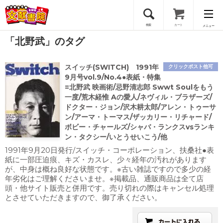
検索
カート
メニュー
「北野武」のタグ
会員登録
スイッチ(SWITCH) 1991年
クリックポスト他可
ログイン
9月号vol.9/No.4●表紙・特集
=北野武 映画術/忌野清志郎 Swwt Soulをもう
一度/荒木経惟 Aの愛人/ネヴィル・ブラザーズ/
ドクター・ジョン/沢木耕太郎/アレン・トゥーサ
ン/アーマ・トーマス/ザッカリー・リチャード/
ボビー・チャールズ/シャバ・ランクスvsランキ
ン・タクシー/いとうせいこう/他
1991年9月20日発行/スイッチ・コーポレーション、扶桑社●表
紙に一部圧迫痕、キズ・カスレ、少々経年の汚れがあります
が、中身は概ね良好な状態です。※古い雑誌ですので多少の経
年劣化はご理解くださいませ。※掲載品、通販商品は全て店
頭・他サイト販売と併用です。売り切れの際はキャンセル処理
とさせていただきますので、御了承ください。