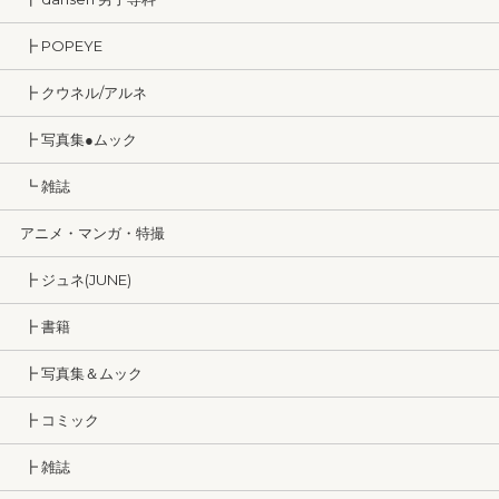
┣ POPEYE
┣ クウネル/アルネ
┣ 写真集●ムック
┗ 雑誌
アニメ・マンガ・特撮
┣ ジュネ(JUNE)
┣ 書籍
┣ 写真集＆ムック
┣ コミック
┣ 雑誌