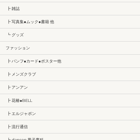
┣ 雑誌
┣ 写真集●ムック●書籍 他
┗ グッズ
ファッション
┣ パンフ●カード●ポスター他
┣ メンズクラブ
┣ アンアン
┣ 花椿●BELL
┣ エルジャポン
┣ 流行通信
┣ dansen 男子専科