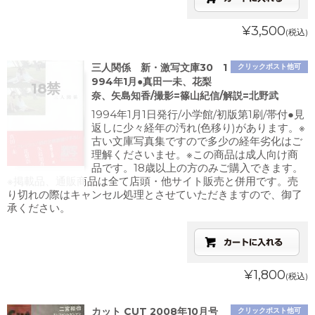
¥3,500
(税込)
三人関係 新・激写文庫30 1
クリックポスト他可
994年1月●真田一未、花梨
奈、矢島知香/撮影=篠山紀信/解説=北野武
1994年1月1日発行/小学館/初版第1刷/帯付●見
返しに少々経年の汚れ(色移り)があります。※
古い文庫写真集ですので多少の経年劣化はご
理解くださいませ。※この商品は成人向け商
品です。18歳以上の方のみご購入できます。
※掲載品、通販商品は全て店頭・他サイト販売と併用です。売
り切れの際はキャンセル処理とさせていただきますので、御了
承ください。
¥1,800
(税込)
カット CUT 2008年10月号
クリックポスト他可