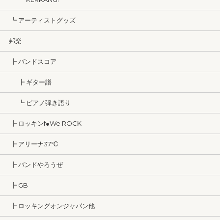
┗ アーティストグッズ
邦楽
┣ バンドスコア
┣ ギター譜
┗ ピアノ弾き語り
┣ ロッキンf●We ROCK
┣ アリーナ37℃
┣ バンドやろうぜ
┣ GB
┣ ロッキングオンジャパン他