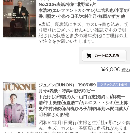
No.235●表紙:特集=北野武●宮
本浩次(エレファントカシマシ)/二宮和也/小栗旬/
香川照之×小泉今日子/木村佳乃×楳図かずお 他
●表紙、裏表紙にキズ、カスレ●書き込み、切
り取りはございません●古い雑誌ですので明
記された状態と多少の経年劣化にご理解の上
で注文をお願いいたします。
¥4,000
(税込)
ジュノン(JUNON) 1987年9
クリックポスト他可
月号●表紙・特集=北野武(ビー
トたけし)/伝説の人・山口百恵(最終回)/錦織一
清/中山美穂/玉置浩二/カルロス・トシキ/三上博
史/中村雅俊/薬師丸ひろ子/陣内孝則vs関口誠人/
明石家さんま/他
昭和62年月1日発行/主婦と生活社●背に少々傷
み、キズ、カスレ、巻頭頁に角折れがありま