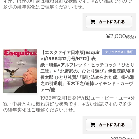
すが、ほかの中身は概ね良好な状態です。※古い雑誌ですので
多少の経年劣化はご理解くださいませ。
¥2,000
(税込)
【エスクァイア日本版(Esquir
クリックポスト他可
e)/1988年12月号/№12】表
紙・特集=アルフレッド・ヒッチコック「ひとり
三昧」●「北野武の、ひとり遊び」伊集院静/谷川
俊太郎 ひとり礼賛/「閉じ込められた虎、掛布雅
之の引退劇」玉木正之/追悼レイモンド・カーヴ
ァー/他
1988年12月1日発行/(株)ユー・ピー・ユー●外
観・中身ともに概ね良好な状態です。※古い雑誌ですので多少
の経年劣化はご理解くださいませ。