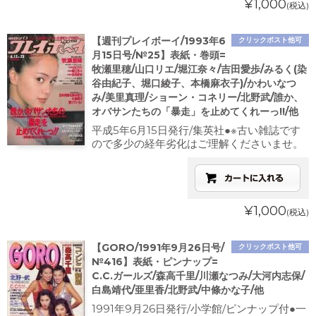
¥1,000
(税込)
【週刊プレイボーイ/1993年6
クリックポスト他可
月15日号/№25】表紙・巻頭=
牧瀬里穂/山口リエ/堀江奈々/吉田愛歩/みるく(染
谷由紀子、堀口綾子、本橋麻衣子)/かわいなつ
み/美里真理/ショーン・コネリー/北野武/誰か、
オバサンたちの「暴走」を止めてくれーっ!!/他
平成5年6月15日発行/集英社●※古い雑誌です
ので多少の経年劣化はご理解くださいませ。
¥1,000
(税込)
【GORO/1991年9月26日号/
クリックポスト他可
№416】表紙・ピンナップ=
C.C.ガールズ/森高千里/川瀬なつみ/大河内志保/
白島靖代/亜里香/北野武/中條かな子/他
1991年9月26日発行/小学館/ピンナップ付●一