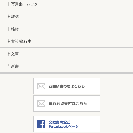
┣ 写真集・ムック
┣ 雑誌
┣ 雑貨
┣ 書籍/単行本
┣ 文庫
┗ 新書