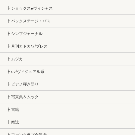
┣ ショックス●ヴィシャス
┣ バックステージ・パス
┣ シンプジャーナル
┣ 月刊カドカワ/ブレス
┣ ムジカ
┣ uv/ヴィジュアル系
┣ ピアノ弾き語り
┣ 写真集＆ムック
┣ 書籍
┣ 雑誌
┣ ファンクラブ会報 他