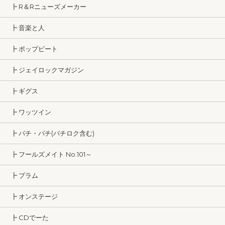
┣ R＆Rニューズメーカー
┣ 音楽と人
┣ ポップビート
┣ ジェイロックマガジン
┣ ギグス
┣ ワッツイン
┣ パチ・パチ(パチロク含む)
┣ フールズメイト No.101～
┣ プラム
┣ オンステージ
┣ CDでーた