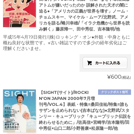
アトムが嫌いだったのか 誤解された天才の闇に
迫る●「アメリカの正義が世界を壊す」ノーム・
チョムスキー、マイケル・ムーア/北野武、アメ
リカを語る/蜷川幸雄/「イラク危機から世界を読
み解く」藤原帰一、田中秀征、吉本隆明/他
平成15年4月19日発行/(株)ロッキング・オン●外観・中身ともに
概ね良好な状態です。※古い雑誌ですので多少の経年劣化はご
理解くださいませ。
¥600
(税込)
【SIGHT(サイト)/ROCKI
クリックポスト他可
N'ON JAPAN 2000年7月増
刊号/VOL.4】表紙・特集=桑田佳祐/特集=誰も
サザンを止められない(吉本ばなな)●北野武/スタ
ンリー・キューブリック「キューブリック伝説を
終わらせるために」/佐高信×宮崎学/吉本隆明/田
中秀征×山口二郎/小野善康×松原隆一郎/他