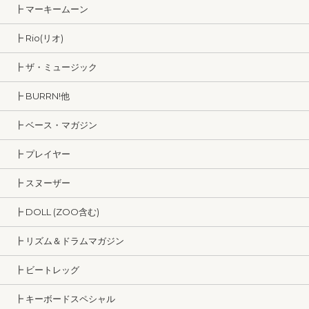
┣ マーキームーン
┣ Rio(リオ)
┣ ザ・ミュージック
┣ BURRN!他
┣ ベース・マガジン
┣ プレイヤー
┣ スヌーザー
┣ DOLL (ZOO含む)
┣ リズム＆ドラムマガジン
┣ ビートレッグ
┣ キーボードスペシャル