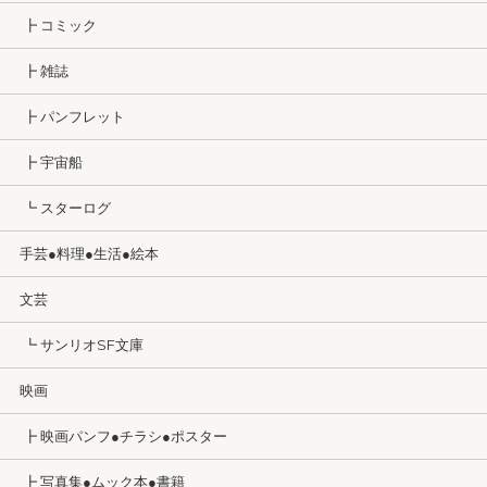
┣ コミック
┣ 雑誌
┣ パンフレット
┣ 宇宙船
┗ スターログ
手芸●料理●生活●絵本
文芸
┗ サンリオSF文庫
映画
┣ 映画パンフ●チラシ●ポスター
┣ 写真集●ムック本●書籍