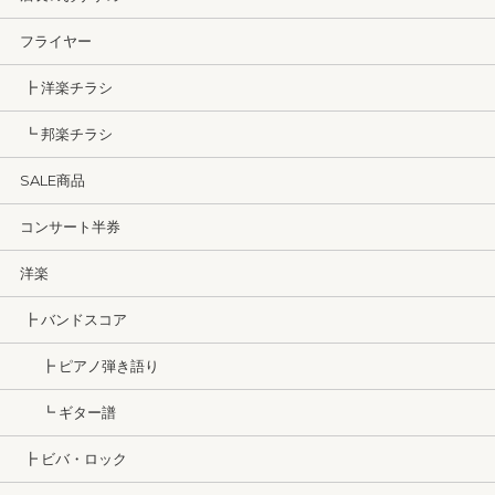
フライヤー
┣ 洋楽チラシ
┗ 邦楽チラシ
SALE商品
コンサート半券
洋楽
┣ バンドスコア
┣ ピアノ弾き語り
┗ ギター譜
┣ ビバ・ロック