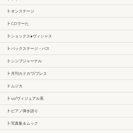
┣ オンステージ
┣ CDでーた
┣ ショックス●ヴィシャス
┣ バックステージ・パス
┣ シンプジャーナル
┣ 月刊カドカワ/ブレス
┣ ムジカ
┣ uv/ヴィジュアル系
┣ ピアノ弾き語り
┣ 写真集＆ムック