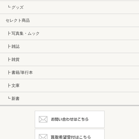
┗ グッズ
セレクト商品
┣ 写真集・ムック
┣ 雑誌
┣ 雑貨
┣ 書籍/単行本
┣ 文庫
┗ 新書