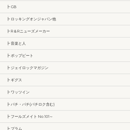
┣ GB
┣ ロッキングオンジャパン他
┣ R＆Rニューズメーカー
┣ 音楽と人
┣ ポップビート
┣ ジェイロックマガジン
┣ ギグス
┣ ワッツイン
┣ パチ・パチ(パチロク含む)
┣ フールズメイト No.101～
┣ プラム