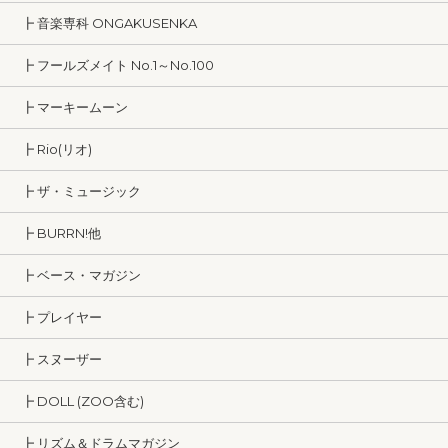
┣ 音楽専科 ONGAKUSENKA
┣ フールズメイト No.1～No.100
┣ マーキームーン
┣ Rio(リオ)
┣ ザ・ミュージック
┣ BURRN!他
┣ ベース・マガジン
┣ プレイヤー
┣ スヌーザー
┣ DOLL (ZOO含む)
┣ リズム＆ドラムマガジン