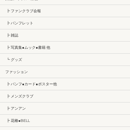
┣ ファンクラブ会報
┣ パンフレット
┣ 雑誌
┣ 写真集●ムック●書籍 他
┗ グッズ
ファッション
┣ パンフ●カード●ポスター他
┣ メンズクラブ
┣ アンアン
┣ 花椿●BELL