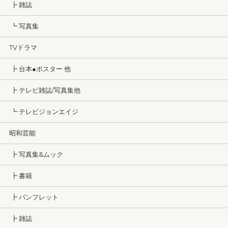
┣ 雑誌
┗ 写真集
TVドラマ
┣ 台本●ポスター 他
┣ テレビ雑誌/写真集他
┗ テレビジョンエイジ
昭和芸能
┣ 写真集&ムック
┣ 書籍
┣ パンフレット
┣ 雑誌