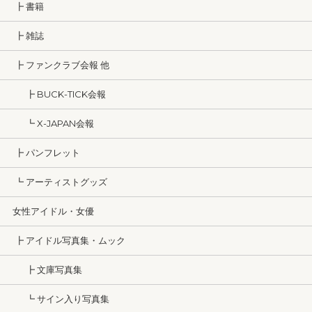
┣ 書籍
┣ 雑誌
┣ ファンクラブ会報 他
┣ BUCK-TICK会報
┗ X-JAPAN会報
┣ パンフレット
┗ アーティストグッズ
女性アイドル・女優
┣ アイドル写真集・ムック
┣ 文庫写真集
┗ サイン入り写真集