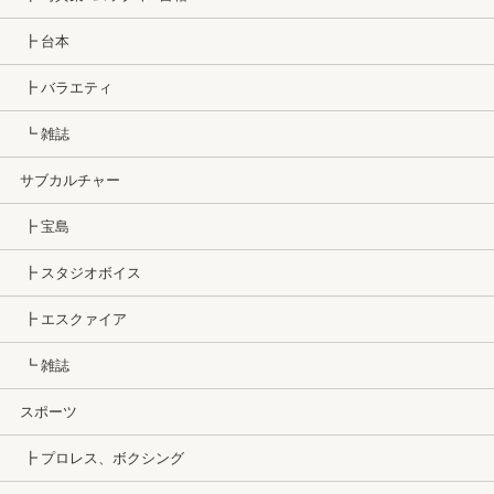
┣ 台本
┣ バラエティ
┗ 雑誌
サブカルチャー
┣ 宝島
┣ スタジオボイス
┣ エスクァイア
┗ 雑誌
スポーツ
┣ プロレス、ボクシング