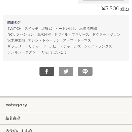
¥3,500
(税込)
関連タグ
SWITCH
スイッチ
北野武
ビートたけし
忌野清志郎
RCサクセション
荒木経惟
ネヴィル・ブラザーズ
ドクター・ジョン
沢木耕太郎
アレン・トゥーサン
アーマ・トーマス
ザッカリー・リチャード
ボビー・チャールズ
シャバ・ランクス
ランキン・タクシー
いとうせいこう
category
新着商品
店長のおすすめ