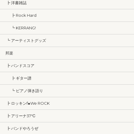
┣ 洋書雑誌
┣ Rock Hard
┗ KERRANG!
┗ アーティストグッズ
邦楽
┣ バンドスコア
┣ ギター譜
┗ ピアノ弾き語り
┣ ロッキンf●We ROCK
┣ アリーナ37℃
┣ バンドやろうぜ