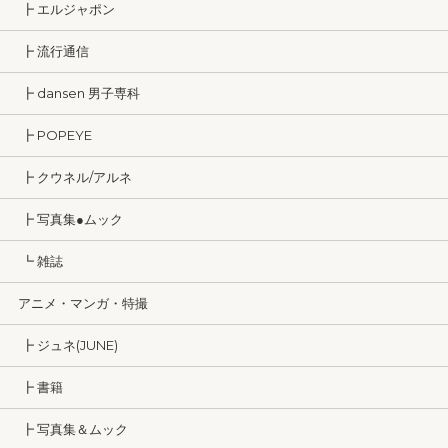
┣ エルジャポン
┣ 流行通信
┣ dansen 男子専科
┣ POPEYE
┣ クウネル/アルネ
┣ 写真集●ムック
┗ 雑誌
アニメ・マンガ・特撮
┣ ジュネ(JUNE)
┣ 書籍
┣ 写真集＆ムック