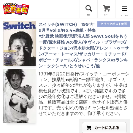
検索
カート
メニュー
スイッチ(SWITCH) 1991年
クリックポスト他可
会員登録
9月号vol.9/No.4●表紙・特集
=北野武 映画術/忌野清志郎 Swwt Soulをもう
一度/荒木経惟 Aの愛人/ネヴィル・ブラザーズ/
ログイン
ドクター・ジョン/沢木耕太郎/アレン・トゥーサ
ン/アーマ・トーマス/ザッカリー・リチャード/
ボビー・チャールズ/シャバ・ランクスvsランキ
ン・タクシー/いとうせいこう/他
1991年9月20日発行/スイッチ・コーポレーシ
ョン、扶桑社●表紙に一部圧迫痕、キズ・カ
スレ、少々経年の汚れがありますが、中身は
概ね良好な状態です。※古い雑誌ですので多
少の経年劣化はご理解くださいませ。※掲載
品、通販商品は全て店頭・他サイト販売と併
用です。売り切れの際はキャンセル処理とさ
せていただきますので、御了承ください。