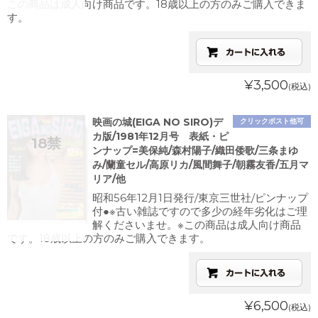
この商品は成人向け商品です。18歳以上の方のみご購入できま
す。
¥3,500
(税込)
映画の城(EIGA NO SIRO)デ
クリックポスト他可
カ版/1981年12月号 表紙・ピ
ンナップ=美保純/森村陽子/織田倭歌/三条まゆ
み/蘭童セル/高原リカ/風間舞子/朝霧友香/五月マ
リア/他
昭和56年12月1日発行/東京三世社/ピンナップ
付●※古い雑誌ですので多少の経年劣化はご理
解くださいませ。※この商品は成人向け商品
です。18歳以上の方のみご購入できます。
¥6,500
(税込)