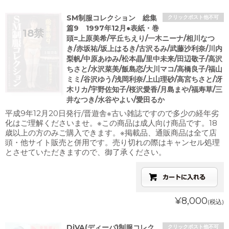
SM制服コレクション 総集
クリックポスト他不可
篇9 1997年12月●表紙・巻
頭=上原美希/平丘ちえり/一木ニーナ/相川なつ
き/赤坂祐/坂上はるき/古沢るみ/武藤沙利奈/川内
梨帆/中原あゆみ/松本晶/里中未来/田辺敬子/高沢
ちさと/水沢菜美/飯島恋/大川マコ/高橋良子/福山
ミミ/谷沢ゆう/浅岡利奈/上山理砂/高宮ちさと/冴
木リカ/宇野佐知子/桜沢愛香/月島まや/福寿草/三
井なつき/水谷やよい/愛田るか
平成9年12月20日発行/晋遊舎※古い雑誌ですので多少の経年劣
化はご理解くださいませ。※この商品は成人向け商品です。18
歳以上の方のみご購入できます。※掲載品、通販商品は全て店
頭・他サイト販売と併用です。売り切れの際はキャンセル処理
とさせていただきますので、御了承ください。
¥8,000
(税込)
DiVA(ディーバ)制服コレク
クリックポスト他不可