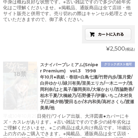
中身は概ね良好な状態です。※古い雑誌ですので多少の経年劣
化はご理解くださいませ。※掲載品、通販商品は全て店頭・他
サイト販売と併用です。売り切れの際はキャンセル処理とさせ
ていただきますので、御了承ください。
¥2,500
(税込)
スナイパープレミアム(Snipe
クリックポスト他可
r Premium) vol.3 1998
年10月●表紙・巻頭=白鳥七瀬/竹野内歩/葉月愛/
白井ゆかり/緑川有美/里美エリカ/一木ニーナ/浅
岡利奈/はと風子/藤岡美玖/大塚かおり/西脇艶香/
柏木千夏/大橋綾乃/石野優子/伊藤いちこ/木村良
子/三崎夕樹/愛田るか/木内和美/高村さくら/渡瀬
美果/他
平成10年10月25日発行/ワイレア出版、大洋図書●カバーにキ
ズ・カスレがあります。※古い雑誌ですので多少の経年劣化は
ご理解くださいませ。※この商品は成人向け商品です。18歳以
上の方のみご購入できます。※掲載品、通販商品は全て店頭・