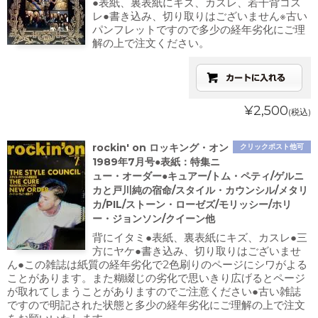
●表紙、裏表紙にキズ、カスレ、若干背コス
レ●書き込み、切り取りはございません※古い
パンフレットですので多少の経年劣化にご理
解の上で注文ください。
¥2,500
(税込)
rockin' on ロッキング・オン
クリックポスト他可
1989年7月号●表紙：特集ニ
ュー・オーダー●キュアー/トム・ペティ/ゲルニ
カと戸川純の宿命/スタイル・カウンシル/メタリ
カ/PIL/ストーン・ローゼズ/モリッシー/ホリ
ー・ジョンソン/クイーン他
背にイタミ●表紙、裏表紙にキズ、カスレ●三
方にヤケ●書き込み、切り取りはございませ
ん●この雑誌は紙質の経年劣化で2色刷りのページにシワがよる
ことがあります。また糊綴じの劣化で思いきり広げるとページ
が取れてしまうことがありますのでご注意ください●古い雑誌
ですので明記された状態と多少の経年劣化にご理解の上で注文