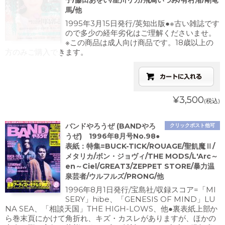
子/藤田あをい/星川リカ/飛鳥いづみ/有村渚/剛竜
馬/他
1995年3月15日発行/英知出版●※古い雑誌です
ので多少の経年劣化はご理解くださいませ。
※この商品は成人向け商品です。18歳以上の
方のみご購入できます。
¥3,500
(税込)
バンドやろうぜ (BANDやろ
クリックポスト他可
うぜ) 1996年8月号No.98●
表紙：特集=BUCK-TICK/ROUAGE/聖飢魔Ⅱ/
メタリカ/ボン・ジョヴィ/THE MODS/L'Arc～
en～Ciel/GREAT3/ZEPPET STORE/暴力温
泉芸者/ウルフルズ/PRONG/他
1996年8月1日発行/宝島社/収録スコア=「MI
SERY」hibe、「GENESIS OF MIND」LU
NA SEA、「相談天国」THE HIGH-LOWS、他●裏表紙上部か
ら巻末頁にかけて角折れ、キズ・カスレがありますが、ほかの