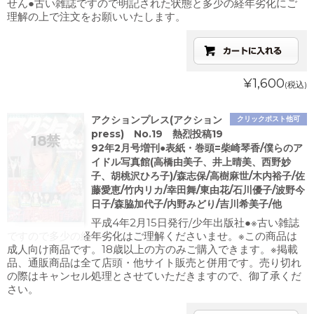
せん●古い雑誌ですので明記された状態と多少の経年劣化にご
理解の上で注文をお願いいたします。
¥1,600
(税込)
アクションプレス(アクション
クリックポスト他可
press) No.19 熱烈投稿19
92年2月号増刊●表紙・巻頭=柴崎琴香/僕らのア
イドル写真館(高橋由美子、井上晴美、西野妙
子、胡桃沢ひろ子)/森志保/高樹麻世/木内裕子/佐
藤愛恵/竹内リカ/幸田舞/東由花/石川優子/波野今
日子/森脇加代子/内野みどり/吉川希美子/他
平成4年2月15日発行/少年出版社●※古い雑誌
ですので多少の経年劣化はご理解くださいませ。※この商品は
成人向け商品です。18歳以上の方のみご購入できます。※掲載
品、通販商品は全て店頭・他サイト販売と併用です。売り切れ
の際はキャンセル処理とさせていただきますので、御了承くだ
さい。