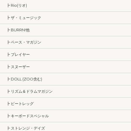
┣ Rio(リオ)
┣ ザ・ミュージック
┣ BURRN!他
┣ ベース・マガジン
┣ プレイヤー
┣ スヌーザー
┣ DOLL (ZOO含む)
┣ リズム＆ドラムマガジン
┣ ビートレッグ
┣ キーボードスペシャル
┣ ストレンジ・デイズ