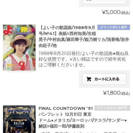
¥5,000
(税込)
【よい子の歌謡曲/1988年9月
クリックポスト他可
号/№41】表紙=西村知美/生稲
晃子/中村由真/麻田華子/姫乃樹リカ/浅香唯/岩井
由起子/他
1988年8月20日発行/よい子の歌謡曲●概ね良
好な状態です。※古い雑誌ですので経年劣化
はご理解くださいませ。
¥1,800
(税込)
FINAL COUNTDOWN '91
クリックポスト他不可
パンフレット 12月31日 東京
ドーム●メタリカ/ヨーロッパ/テスラ/サンダー●
解説=福田一郎/伊藤政則