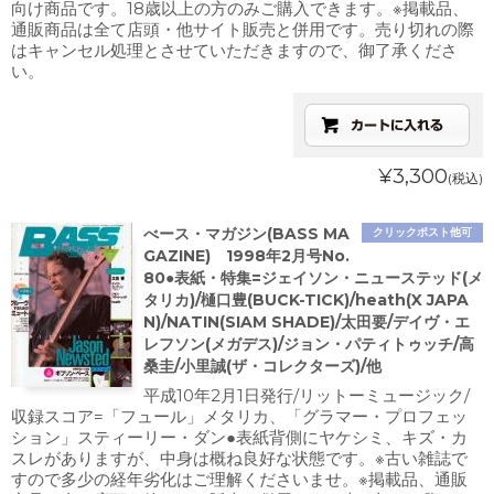
向け商品です。18歳以上の方のみご購入できます。※掲載品、
通販商品は全て店頭・他サイト販売と併用です。売り切れの際
はキャンセル処理とさせていただきますので、御了承くださ
い。
¥3,300
(税込)
べース・マガジン(BASS MA
クリックポスト他可
GAZINE) 1998年2月号No.
80●表紙・特集=ジェイソン・ニューステッド(メ
タリカ)/樋口豊(BUCK-TICK)/heath(X JAPA
N)/NATIN(SIAM SHADE)/太田要/デイヴ・エ
レフソン(メガデス)/ジョン・パティトゥッチ/高
桑圭/小里誠(ザ・コレクターズ)/他
平成10年2月1日発行/リットーミュージック/
収録スコア=「フュール」メタリカ、「グラマー・プロフェッ
ション」スティーリー・ダン●表紙背側にヤケシミ、キズ・カ
スレがありますが、中身は概ね良好な状態です。※古い雑誌で
すので多少の経年劣化はご理解くださいませ。※掲載品、通販