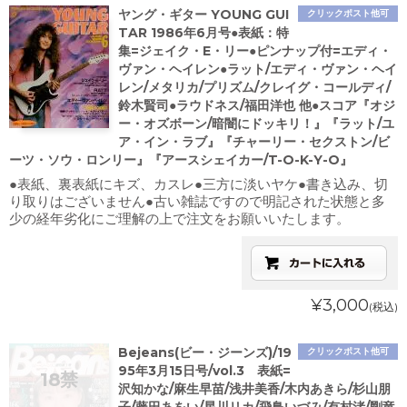
ヤング・ギター YOUNG GUI
クリックポスト他可
TAR 1986年6月号●表紙：特
集=ジェイク・E・リー●ピンナップ付=エディ・
ヴァン・ヘイレン●ラット/エディ・ヴァン・ヘイ
レン/メタリカ/プリズム/クレイグ・コールディ/
鈴木賢司●ラウドネス/福田洋也 他●スコア『オジ
ー・オズボーン/暗闇にドッキリ！』『ラット/ユ
ア・イン・ラブ』『チャーリー・セクストン/ビ
ーツ・ソウ・ロンリー』『アースシェイカー/T-O-K-Y-O』
●表紙、裏表紙にキズ、カスレ●三方に淡いヤケ●書き込み、切
り取りはございません●古い雑誌ですので明記された状態と多
少の経年劣化にご理解の上で注文をお願いいたします。
¥3,000
(税込)
Bejeans(ビー・ジーンズ)/19
クリックポスト他可
95年3月15日号/vol.3 表紙=
沢知かな/麻生早苗/浅井美香/木内あきら/杉山朋