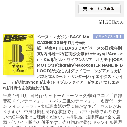
¥1,500
(税込)
ベース・マガジン BASS MA
クリックポスト他可
GAZINE 2015年11月号●表
紙・特集=THE BASS DAY(ベースの日)元年到
来!/内田雄一郎(筋肉少女帯)/tetsuya(L'Arc～e
n～Ciel)/ビル・ワイマン/ハマ・オカモト(OKA
MOTO's)/cildrain/Makoto(HER NANE IN B
LOOD)/たなしん(グッドモーニングアメリカ)/
パスピエ/ポール・ベンダー(ハイエイタス・カイ
ヨーテ)/明徳(lynch.)/山本(トリプルファイアー)/やよい(つしまみ
れ)/月野もあ(仮面女子)/他
平成27年11月1日発行/リットーミュージック/収録スコア「西部
警察メインテーマ」、「ルパン三世のテーマ」、「名探偵コナ
ン メインテーマ」●表紙裏表紙や背に僅かなキズ・カスレがあ
りますが、中身は概ね良好な状態です。※古い雑誌ですので多
少の経年劣化はご理解ください。※掲載品、通販商品は全て店
頭・他サイト販売と併用です。売り切れの際はキャンセル処理