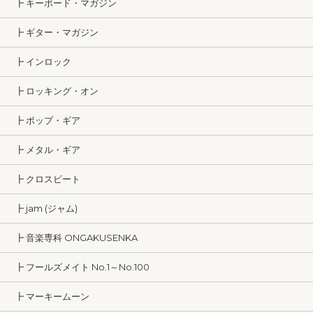
┣ キーボード・マガジン
┣ ギター・マガジン
┣ インロック
┣ ロッキング・オン
┣ ポップ・ギア
┣ メタル・ギア
┣ クロスビート
┣ jam (ジャム)
┣ 音楽専科 ONGAKUSENKA
┣ フールズメイト No.1～No.100
┣ マーキームーン