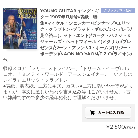
YOUNG GUITAR ヤング・ギ
クリックポスト他可
ター 1987年11月号●表紙：特
集=マイケル・シェンカー●ピンナップ=エリッ
ク・クラプトン●ブラッド・ギルス/シンデレラ/
足立裕二(デッド・エンド)/カーク・ハメット＆
ジェームズ・ヘットフィールド(メタリカ)/プレ
ゼンス/ジーン・アレン＆J・ホームズ(リジー・
ボーデン)/NAON NO YAON/E.Z.O/ライオン/
他
収録スコア=｢フリー｣ストライパー、｢ドリーム・イーヴル｣デ
ュオ、「ミスティ・ワールド」アースシェイカー、「いとしの
レイラ」エリック・クラプトン
●表紙、裏表紙、三方にキズ、カスレ●三方に淡いヤケ等があり
ますが、本文に激しい汚れや書き込み等はございません。※古
い雑誌ですので多少の経年劣化はご理解くださいませ。
¥2,500
(税込)