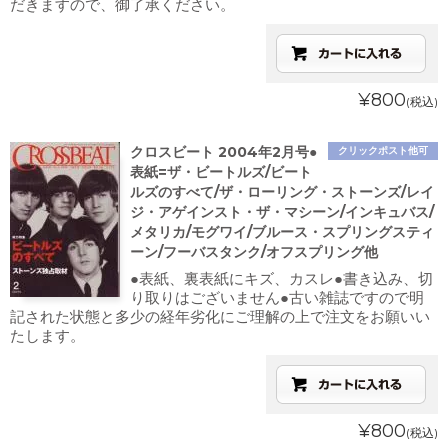
だきますので、御了承ください。
¥800
(税込)
クロスビート 2004年2月号●
クリックポスト他可
表紙=ザ・ビートルズ/ビート
ルズのすべて/ザ・ローリング・ストーンズ/レイ
ジ・アゲインスト・ザ・マシーン/インキュバス/
メタリカ/モグワイ/ブルース・スプリングスティ
ーン/フーバスタンク/オフスプリング他
●表紙、裏表紙にキズ、カスレ●書き込み、切
り取りはございません●古い雑誌ですので明
記された状態と多少の経年劣化にご理解の上で注文をお願いい
たします。
¥800
(税込)