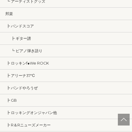
┗ アーティストグッズ
邦楽
┣ バンドスコア
┣ ギター譜
┗ ピアノ弾き語り
┣ ロッキンf●We ROCK
┣ アリーナ37℃
┣ バンドやろうぜ
┣ GB
┣ ロッキングオンジャパン他
┣ R＆Rニューズメーカー