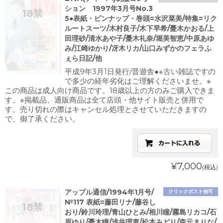
ション 1997年3月号No.3
5●表紙・ピンナップ・巻頭=水沢菜美/特集=リク
ルートスーツ/木村良子/木下早希/憂木かおる/上
田理砂/清水あや子/憂木礼奈/堀美智恵/中原あゆ
み/江崎ゆかり/冴木リカ/山口みずかのフェラふ
ぇら日記/他
平成9年3月1日発行/晋遊舎●※古い雑誌ですの
で多少の経年劣化はご理解くださいませ。※
この商品は成人向け商品です。18歳以上の方のみご購入できま
す。※掲載品、通販商品は全て店頭・他サイト販売と併用で
す。売り切れの際はキャンセル処理とさせていただきますの
で、御了承ください。
¥7,000
(税込)
アップル通信/1994年1月号/
クリックポスト他可
№117 表紙=藤田リナ/藤谷し
おり/鈴川玲理/青山ひとみ/相川瞳/霧島リカコ/石
原ゆり/憂木瞳/浅井理恵/松本みどり/森元まりな/