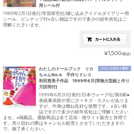
用シール付
1989年2月1日発行/学習研究社/綴じ込みアイドルダイアリー用
シール、ピンナップ付※古い雑誌ですので多少の経年劣化はご
理解くださいませ。
¥1,500
(税込)
わたしのドールブック リカ
クリックポスト他可
ちゃんNo.4 手作りドレス
和田恵美子作品 1999年6月(実物大型紙と作り
方説明付)
1999年6月20日発行/日本ヴォーグ社/第8刷●
表紙裏表紙や背に少々キズ・カスレがありま
すが、中身は概ね良好な状態です。※古い雑
誌ですので多少の経年劣化はご理解ください
ませ。※掲載品、通販商品は全て店頭・他サイト販売と併用で
す。売り切れの際はキャンセル処理とさせていただきますの
で、御了承ください。