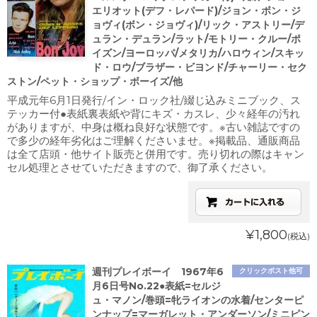
エリオット(デフ・レパード)/ジョン・ボン・ジ
ョヴィ(ボン・ジョヴィ)/リック・アストリー/デ
ュラン・デュラン/ラット/モトリー・クルー/ポ
イズン/ヨーロッパ/メタリカ/ハロウィン/スキッ
ド・ロウ/ブラザー・ビヨンド/チャーリー・セク
ストン/ペット・ショップ・ボーイズ/他
平成元年6月1日発行/イン・ロック社/綴じ込みミニブック、ス
テッカー付●表紙裏表紙や背にキズ・カスレ、少々経年の汚れ
がありますが、中身は概ね良好な状態です。※古い雑誌ですの
で多少の経年劣化はご理解くださいませ。※掲載品、通販商品
は全て店頭・他サイト販売と併用です。売り切れの際はキャン
セル処理とさせていただきますので、御了承ください。
¥1,800
(税込)
週刊プレイボーイ 1967年6
クリックポスト他可
月6日号No.22●表紙=セルジ
ュ・マノン/巻頭=牝ライオンの水着/センターピ
ンナップ=マーガレット・アンダーソン/ミニピン