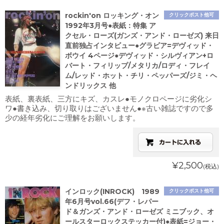
rockin'on ロッキング・オン
クリックポスト他可
1992年3月号●表紙：特集 ア
クセル・ローズ(ガンズ・アンド・ローゼズ) 来日
直前独占インタビュー●グラビア=デヴィッド・
ボウイ 4ページ●デヴィッド・シルヴィアン+ロ
バート・フィリップ/メタリカ/ロディ・フレイ
ム/レッド・ホット・チリ・ペッパーズ/ジミ・ヘ
ンドリックス 他
表紙、裏表紙、三方にキズ、カスレ●モノクロページに劣化シ
ワ●書き込み、切り取りはございません●※古い雑誌ですので多
少の経年劣化にご理解をお願いします。
¥2,500
(税込)
インロック(INROCK) 1989
クリックポスト他可
年6月号vol.66(デフ・レパー
ド＆ガンズ・アンド・ローゼズ ミニブック、オ
ールスターロックステッカー付)●表紙=ジョー・