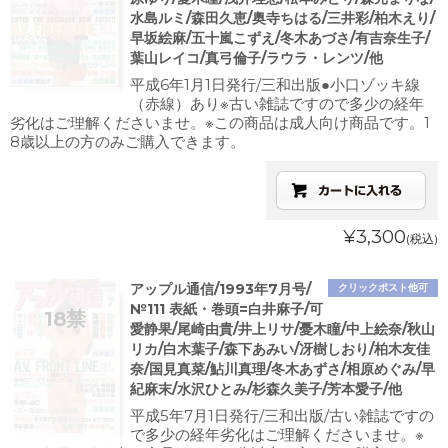
水島ルミ/森田久恵/奥寺ちはる/三井彩/柏木えり/
早坂絵麻/五十嵐こずえ/冬木あづさ/有吉奈生子/
葉山レイコ/真弓倫子/ラウラ・レンツ/他
平成6年1月1日発行/三和出版●小口ゾッキ線
（赤線）あり※古い雑誌ですので多少の経年
劣化はご理解くださいませ。※この商品は成人向け商品です。1
8歳以上の方のみご購入できます。
¥3,300
(税込)
アップル通信/1993年7月号/
クリックポスト他可
№111 表紙・巻頭=白井麻子/可
愛静果/尾崎由貴/井上リサ/憂木瞳/中上絵奈/秋山
リカ/白木葉子/森下あみい/冴樹しおり/柏木友佳
奈/国見真菜/鮎川真理/冬木あずさ/相原めぐみ/早
紀麻末/水沢ひとみ/杉森久美子/芳本愛子/他
平成5年7月1日発行/三和出版/古い雑誌ですの
で多少の経年劣化はご理解くださいませ。※