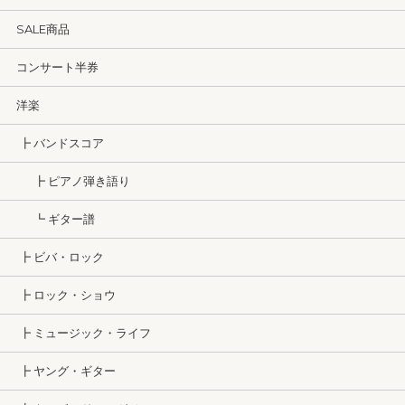
SALE商品
コンサート半券
洋楽
┣ バンドスコア
┣ ピアノ弾き語り
┗ ギター譜
┣ ビバ・ロック
┣ ロック・ショウ
┣ ミュージック・ライフ
┣ ヤング・ギター