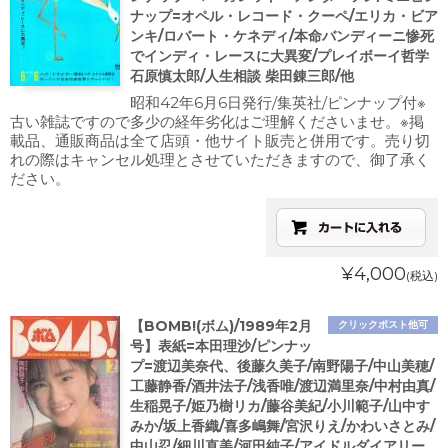
ナップ=オペル・レコード・クーペ/エリカ・ビア
ンキ/ロバート・ケネディ/本命バンディーニ惨死
でインディ・レースに大異変/プレイボーイ哲学
石原慎太郎/人生相談 柴田錬三郎/他
昭和42年6月6日発行/集英社/ピンナップ付※
古い雑誌ですので多少の経年劣化はご理解くださいませ。※掲
載品、通販商品は全て店頭・他サイト販売と併用です。売り切
れの際はキャンセル処理とさせていただきますので、御了承く
ださい。
¥4,000
(税込)
【BOMB!(ボム)/1989年2月
クリックポスト他可
号】表紙=本田理沙/ピンナッ
プ=渡辺美奈代、後藤久美子/南野陽子/中山美穂/
工藤静香/酒井法子/浅香唯/渡辺満里奈/中村由真/
生稲晃子/姫乃樹リカ/藤谷美紀/小川範子/山中す
みか/坂上香織/喜多嶋舞/宮沢りえ/かわいさとみ/
中山忍/細川直美/河田純子/アイドルダイアリー