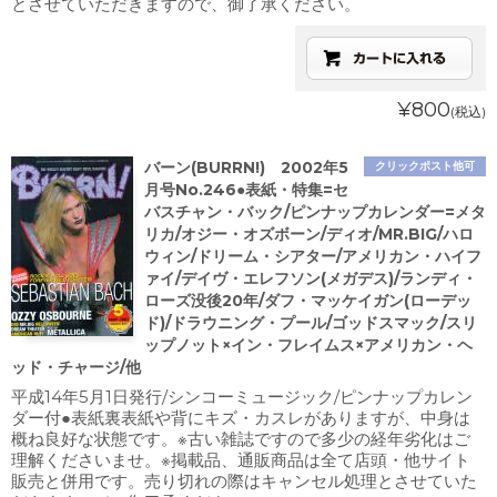
とさせていただきますので、御了承ください。
¥800
(税込)
バーン(BURRN!) 2002年5
クリックポスト他可
月号No.246●表紙・特集=セ
バスチャン・バック/ピンナップカレンダー=メタ
リカ/オジー・オズボーン/ディオ/MR.BIG/ハロ
ウィン/ドリーム・シアター/アメリカン・ハイフ
ァイ/デイヴ・エレフソン(メガデス)/ランディ・
ローズ没後20年/ダフ・マッケイガン(ローデッ
ド)/ドラウニング・プール/ゴッドスマック/スリ
ップノット×イン・フレイムス×アメリカン・ヘ
ッド・チャージ/他
平成14年5月1日発行/シンコーミュージック/ピンナップカレン
ダー付●表紙裏表紙や背にキズ・カスレがありますが、中身は
概ね良好な状態です。※古い雑誌ですので多少の経年劣化はご
理解くださいませ。※掲載品、通販商品は全て店頭・他サイト
販売と併用です。売り切れの際はキャンセル処理とさせていた