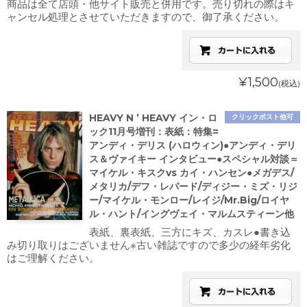
商品は全て店頭・他サイト販売と併用です。売り切れの際はキ
ャンセル処理とさせていただきますので、御了承ください。
¥1,500
(税込)
HEAVY N ’ HEAVY イン・ロ
クリックポスト他可
ック11月号増刊：表紙：特集=
アンディ・デリス (ハロウィン)●アンディ・デリ
ス＆ヴァイキー インタビュー●スペシャル対談＝
マイケル・キスクvs カイ・ハンセン●メガデス/
メタリカ/デフ・レパード/ディジー・ミズ・リジ
ー/マイケル・モンロー/レイジ/Mr.Big/ロイヤ
ル・ハント/イングヴェイ・マルムスティーン他
表紙、裏表紙、三方にキズ、カスレ●書き込
み切り取りはございません※古い雑誌ですので多少の経年劣化
はご理解ください。