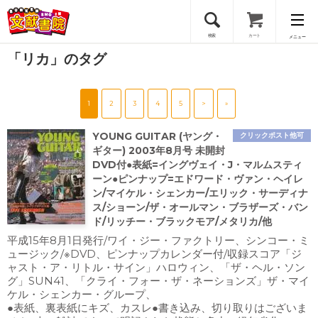
検索
カート
メニュー
「リカ」のタグ
会員登録
1
2
3
4
5
>
»
ログイン
YOUNG GUITAR (ヤング・
クリックポスト他可
ギター) 2003年8月号 未開封
DVD付●表紙=イングヴェイ・J・マルムスティ
ーン●ピンナップ=エドワード・ヴァン・ヘイレ
ン/マイケル・シェンカー/エリック・サーディナ
ス/ショーン/ザ・オールマン・ブラザーズ・バン
ド/リッチー・ブラックモア/メタリカ/他
平成15年8月1日発行/ワイ・ジー・ファクトリー、シンコー・ミ
ュージック/※DVD、ピンナップカレンダー付/収録スコア「ジ
ャスト・ア・リトル・サイン」ハロウィン、「ザ・ヘル・ソン
グ」SUN41、「クライ・フォー・ザ・ネーションズ」ザ・マイ
ケル・シェンカー・グループ、
●表紙、裏表紙にキズ、カスレ●書き込み、切り取りはございま