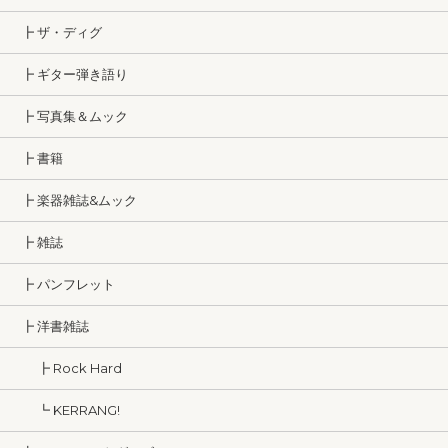
┣ ザ・ディグ
┣ ギター弾き語り
┣ 写真集＆ムック
┣ 書籍
┣ 楽器雑誌&ムック
┣ 雑誌
┣ パンフレット
┣ 洋書雑誌
┣ Rock Hard
┗ KERRANG!