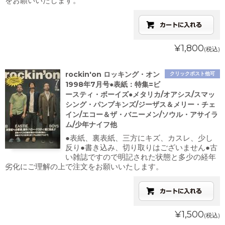
をお願いいたします。
¥1,800
(税込)
rockin'on ロッキング・オン
クリックポスト他可
1998年7月号●表紙：特集=ビ
ースティ・ボーイズ●メタリカ/オアシス/スマッ
シング・パンプキンズ/ジーザス＆メリー・チェ
イン/エコー＆ザ・バニーメン/ソウル・アサイラ
ム/少年ナイフ他
●表紙、裏表紙、三方にキズ、カスレ、少し
反り●書き込み、切り取りはございません●古
い雑誌ですので明記された状態と多少の経年
劣化にご理解の上で注文をお願いいたします。
¥1,500
(税込)