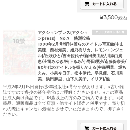
¥3,500
(税込)
アクションプレス(アクショ
クリックポスト他不可
ンpress) No.7 熱烈投稿
1990年2月号増刊●僕らのアイドル写真館(中山
美穂、西村知美、姫乃樹リカ、レモンエンジェ
ル)/丘咲ひと/吉田佐代子/新田美由紀/川添由貴
恵/庄司みゆき/松下るみ/小野田理沙/斎藤保奈美/
80年代のアイドルを振りかえる(中森明菜、堀ち
えみ、小泉今日子、松本伊代、早見優、石川秀
美、浜田麻里、山下久美子、イリア)/他
平成2年2月15日発行/少年出版社●背ヤケがあります。※古い雑
誌ですので多少の経年劣化はご理解くださいませ。※この商品
は成人向け商品です。18歳以上の方のみご購入できます。※掲
載品、通販商品は全て店頭・他サイト販売と併用です。売り切
れの際はキャンセル処理とさせていただきますので、御了承く
ださい。