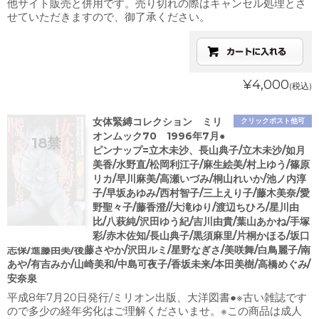
他サイト販売と併用です。売り切れの際はキャンセル処理とさ
せていただきますので、御了承ください。
¥4,000
(税込)
女体緊縛コレクション ミリ
クリックポスト他可
オンムック70 1996年7月●
ピンナップ=立木未沙、長山典子/立木未沙/如月
美香/水野直/松岡利江子/麻生絵美/村上ゆう/篠原
リカ/早川麻美/高瀬いづみ/桐山れいか/池ノ内淳
子/早坂あゆみ/西村智子/三上えり子/藤木美奈/愛
野聖々子/藤香澄//大滝ゆり/渡辺ちひろ/星川由
比/八萩純/沢田ゆう紀/吉川由貴/葉山あかね/手塚
彩/赤木佐知/長山典子/黒須麻里/片桐かほる/坂口
志保/進藤由美/後藤さやか/沢田ルミ/星野なぎさ/美咲舞/白鳥麗子/南
あや/有吉みか/山崎美和/中島可夜子/香坂未来/本田美樹/高橋めぐみ/
安奈泉
平成8年7月20日発行/ミリオン出版、大洋図書●※古い雑誌です
ので多少の経年劣化はご理解くださいませ。※この商品は成人