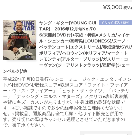
¥3,000
(税込)
ヤング・ギター(YOUNG GUI
クリックポスト他可
TAR) 2016年12月号No.70
6(未開封DVD付)●表紙・特集=メタリカ/マイケ
ル・シェンカー/高崎晃(LOUDNESS)/ヌーノ・
ベッテンコート(エクストリーム)/春畑道哉/SYU/
ポリフィア/ハロウィン/ホリフィア/マーク・ト
レモンティ(アルター・ブリッジ)/ガスリー・コ
ーヴァン(ジ・アリストクラッツ)/星野学(シェー
ンベルク)/他
平成28年11月10日発行/シンコーミュージック・エンタテイメン
ト/付録DVD付/収録スコア=収録スコア「ファイト・ファイア
ー・ウィズ・ファイアー」「ヒット・ザ・ライツ」「バッテリ
ー」「ナッシング・エルス・マターズ」メタリカ●表紙裏表紙
や背にキズ・カスレがありますが、中身は概ね良好な状態で
す。※古い雑誌ですので多少の経年劣化はご理解くださいま
せ。※掲載品、通販商品は全て店頭・他サイト販売と併用で
す。売り切れの際はキャンセル処理とさせていただきますの
で、御了承ください。