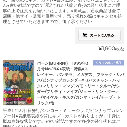
ん●古い雑誌ですので明記された状態と多少の経年劣化にご理
解の上で注文をお願いいたします。※掲載品、通販商品は全て
店頭・他サイト販売と併用です。売り切れの際はキャンセル処
理とさせていただきますので、御了承ください。
¥1,800
(税込)
バーン(BURRN!) 1999年3
クリックポスト他可
月号No.194●表紙・特集=ス
レイヤー、パンテラ、メガデス、ブラック・サバ
ス/ピンナップカレンダー=セバスチャン・バッ
ク/マリリン・マンソン/モトリー・クルー/サン
ダー/プリティ・メイズ/ジュー・リン・ターナ
ー/マイケル・キスク/ガンマ・レイ/チープ・ト
リック/他
平成11年3月1日発行/シンコー・ミュージック/ピンナップカレン
ダー付●表紙裏表紙や背にキズ・カスレがありますが、中身は
概ね良好な状態です。※古い雑誌ですので多少の経年劣化はご
理解くださいませ。