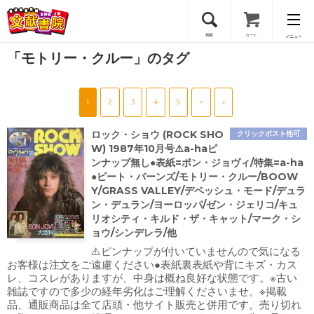
検索
カート
メニュー
「モトリー・クルー」のタグ
会員登録
1
2
3
4
5
>
»
ログイン
ロック・ショウ (ROCK SHO
クリックポスト他可
W) 1987年10月号⚠️a-haピ
ンナップ無し●表紙=ボン・ジョヴィ/特集=a-ha
●ピート・バーンズ/モトリー・クルー/BOOW
Y/GRASS VALLEY/デペッシュ・モード/デュラ
ン・デュラン/ヨーロッパ/ゼン・ジェリコ/キュ
リオシティ・キルド・ザ・キャット/マーク・シ
ョウ/シンデレラ/他
⚠️ピンナップが付いていませんので気になる
お客様は注文をご遠慮ください●表紙裏表紙や背にキズ・カス
レ、コスレがありますが、中身は概ね良好な状態です。※古い
雑誌ですので多少の経年劣化はご理解くださいませ。※掲載
品、通販商品は全て店頭・他サイト販売と併用です。売り切れ