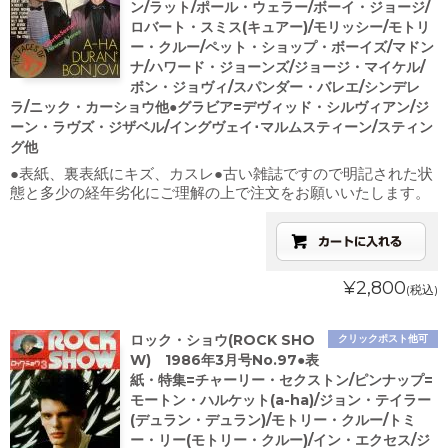
ン/ラット/ポール・ウェラー/ボーイ・ジョージ/
ロバート・スミス(キュアー)/モリッシー/モトリ
ー・クルー/ペット・ショップ・ボーイズ/マドン
ナ/ハワード・ジョーンズ/ジョージ・マイケル/
ボン・ジョヴィ/スパンダー・バレエ/シンデレ
ラ/ニック・カーショウ他●グラビア=デヴィッド・シルヴィアン/ジ
ーン・ラヴズ・ジザベル/イングヴェイ･マルムスティーン/スティン
グ他
●表紙、裏表紙にキズ、カスレ●古い雑誌ですので明記された状
態と多少の経年劣化にご理解の上で注文をお願いいたします。
¥2,800
(税込)
ロック・ショウ(ROCK SHO
クリックポスト他可
W) 1986年3月号No.97●表
紙・特集=チャーリー・セクストン/ピンナップ=
モートン・ハルケット(a-ha)/ジョン・テイラー
(デュラン・デュラン)/モトリー・クルー/トミ
ー・リー(モトリー・クルー)/イン・エクセス/ジ