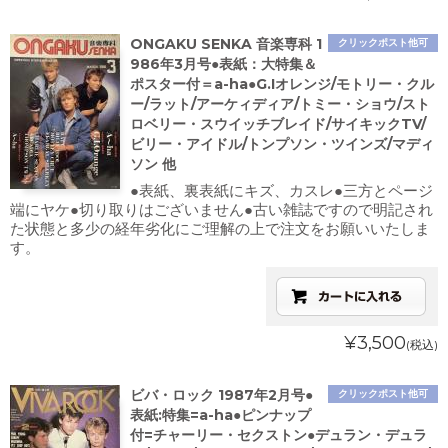
ONGAKU SENKA 音楽専科 1
クリックポスト他可
986年3月号●表紙：大特集＆
ポスター付＝a-ha●G.Iオレンジ/モトリー・クル
ー/ラット/アーケィディア/トミー・ショウ/スト
ロベリー・スウイッチブレイド/サイキックTV/
ビリー・アイドル/トンプソン・ツインズ/マディ
ソン 他
●表紙、裏表紙にキズ、カスレ●三方とページ
端にヤケ●切り取りはございません●古い雑誌ですので明記され
た状態と多少の経年劣化にご理解の上で注文をお願いいたしま
す。
¥3,500
(税込)
ビバ・ロック 1987年2月号●
クリックポスト他可
表紙:特集=a-ha●ピンナップ
付=チャーリー・セクストン●デュラン・デュラ