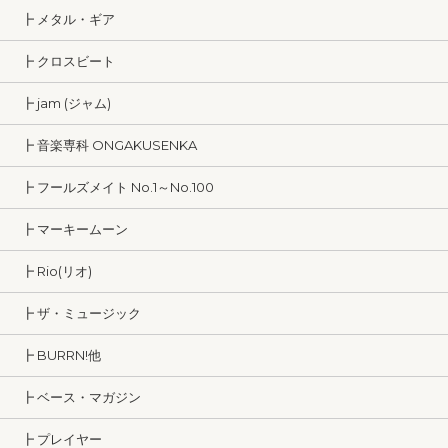
┣ メタル・ギア
┣ クロスビート
┣ jam (ジャム)
┣ 音楽専科 ONGAKUSENKA
┣ フールズメイト No.1～No.100
┣ マーキームーン
┣ Rio(リオ)
┣ ザ・ミュージック
┣ BURRN!他
┣ ベース・マガジン
┣ プレイヤー