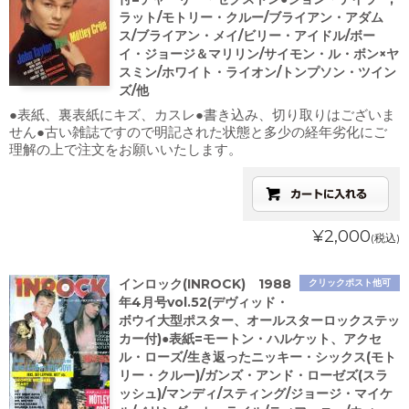
ラット/モトリー・クルー/ブライアン・アダム
ス/ブライアン・メイ/ビリー・アイドル/ボー
イ・ジョージ＆マリリン/サイモン・ル・ボン×ヤ
スミン/ホワイト・ライオン/トンプソン・ツイン
ズ/他
●表紙、裏表紙にキズ、カスレ●書き込み、切り取りはございま
せん●古い雑誌ですので明記された状態と多少の経年劣化にご
理解の上で注文をお願いいたします。
¥2,000
(税込)
インロック(INROCK) 1988
クリックポスト他可
年4月号vol.52(デヴィッド・
ボウイ大型ポスター、オールスターロックステッ
カー付)●表紙=モートン・ハルケット、アクセ
ル・ローズ/生き返ったニッキー・シックス(モト
リー・クルー)/ガンズ・アンド・ローゼズ(スラ
ッシュ)/マンディ/スティング/ジョージ・マイケ