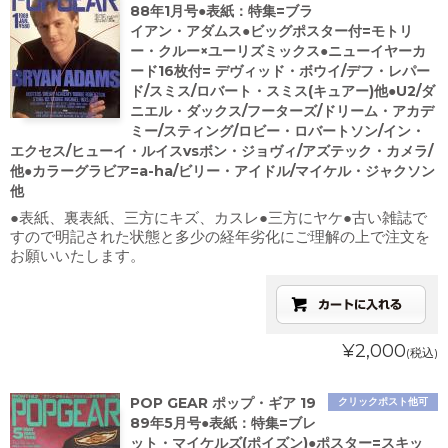
88年1月号●表紙：特集=ブラ
イアン・アダムス●ビッグポスター付=モトリ
ー・クルー×ユーリズミックス●ニューイヤーカ
ード16枚付= デヴィッド・ボウイ/デフ・レパー
ド/スミス/ロバート・スミス(キュアー)他●U2/ダ
ニエル・ダックス/フーターズ/ドリーム・アカデ
ミー/スティング/ロビー・ロバートソン/イン・
エクセス/ヒューイ・ルイスvsボン・ジョヴィ/アズテック・カメラ/
他●カラーグラビア=a-ha/ビリー・アイドル/マイケル・ジャクソン
他
●表紙、裏表紙、三方にキズ、カスレ●三方にヤケ●古い雑誌で
すので明記された状態と多少の経年劣化にご理解の上で注文を
お願いいたします。
¥2,000
(税込)
POP GEAR ポップ・ギア 19
クリックポスト他可
89年5月号●表紙：特集=ブレ
ット・マイケルズ(ポイズン)●ポスター=スキッ