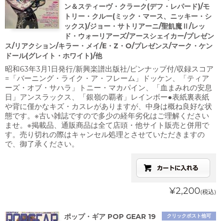
ン＆スティーヴ・クラーク(デフ・レパード)/モ
トリー・クルー(ミック・マース、ニッキー・シ
ックス)/ジョー・サトリアーニ/聖飢魔Ⅱ/レッ
ド・ウォーリアーズ/アースシェイカー/プレゼン
ス/リアクション/キラー・メイ/E・Z・O/プレゼンス/マーク・ケン
ドール(グレイト・ホワイト)/他
昭和63年3月1日発行/新興楽譜出版社/ピンナップ付/収録スコア
=「バーニング・ライク・ア・フレーム」ドッケン、「ティア
ーズ・オブ・サハラ」トニー・マカパイン、「血まみれの安息
日」アンスラックス、「銀嶺の覇者」レインボー●表紙裏表紙
や背に僅かなキズ・カスレがありますが、中身は概ね良好な状
態です。※古い雑誌ですので多少の経年劣化はご理解ください
ませ。※掲載品、通販商品は全て店頭・他サイト販売と併用で
す。売り切れの際はキャンセル処理とさせていただきますの
で、御了承ください。
¥2,200
(税込)
ポップ・ギア POP GEAR 19
クリックポスト他可