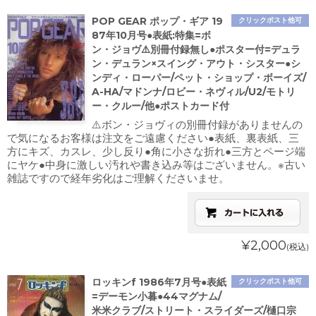
POP GEAR ポップ・ギア 19
クリックポスト他可
87年10月号●表紙:特集=ボ
ン・ジョヴ⚠️別冊付録無し●ポスター付=デュラ
ン・デュラン×スイング・アウト・シスター●シ
ンディ・ローパー/ペット・ショップ・ボーイズ/
A-HA/マドンナ/ロビー・ネヴィル/U2/モトリ
ー・クルー/他●ポストカード付
⚠️ボン・ジョヴィの別冊付録がありませんの
で気になるお客様は注文をご遠慮ください●表紙、裏表紙、三
方にキズ、カスレ、少し反り●角に小さな折れ●三方とページ端
にヤケ●中身に激しい汚れや書き込み等はございません。※古い
雑誌ですので経年劣化はご理解くださいませ。
¥2,000
(税込)
ロッキンf 1986年7月号●表紙
クリックポスト他可
=デーモン小暮●44マグナム/
米米クラブ/ストリート・スライダーズ/樋口宗