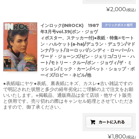
¥2,000
(税込)
インロック(INROCK) 1987
クリックポスト他可
年3月号vol.39(ボン・ジョヴ
ィポスター、ステッカー付)●表紙・特集=モート
ン・ハルケット(a-ha)/デュラン・デュラン/マド
ンナ/ラット/ヨーロッパ/シンディ・ローパー/ハ
ワード・ジョーンズ/ゼン・ジェリコ/コリー・ハ
ート/モトリー・クルー/ボン・ジョヴィ/ザ・ミ
ッション/ミック・カーン/ペット・ショップ・ボ
ーイズ/ロビー・ネビル/他
●表紙端にヤケ●表紙、裏表紙にキズ、カスレ●古い雑誌ですの
で明記された状態と多少の経年劣化にご理解の上で注文をお願
いいたします。※掲載品、通販商品は全て店頭・他サイト販売
と併用です。売り切れの際はキャンセル処理とさせていただき
ますので、御了承ください。
¥1,800
(税込)