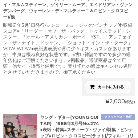
イ・マルムスティーン、ゲイリー・ムーア、エイドリアン・ヴァン
デンバーグ、ウォーレン・デ・マルティーニ＆ロビン・クロスビ
ー)/他
昭和61年3月1日発行/シンコーミュージック/ピンナップ付/収録
スコア=「リーダー・オブ・ザ・パック」トゥイステッド・シ
スター、「オール・アメリカン・ボーイ」Y&T、「アンチェイ
ン・ザ・ナイト」ドッケン、「ショット・イン・ザ・ダーク」
VOW WOW●表紙裏表紙や背に少々キズ・カスレがあります
が、中身は概ね良好な状態です。※古い雑誌ですので多少の経
年劣化はご理解くださいませ。※掲載品、通販商品は全て店
頭・他サイト販売と併用です。売り切れの際はキャンセル処理
とさせていただきますので、御了承ください。
¥2,000
(税込)
ヤング・ギター(YOUNG GUI
クリックポスト他可
TAR) 1988年3月号No.274
●表紙・特集=スティーヴ・ヴァイ/特集・ピンナ
ップ=ロビン・クロスビー(ラット)/フィル・コリ