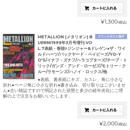
¥1,300
(税込)
METALLION (メタリオン) B
クリックポスト他可
URRN!1999年3月号増刊.VO
L.7表紙・巻頭=ジンジャー&ドレゲン●ザ・ワイ
ルドハーツ/バックヤード・ベイビーズ/YO-Y
O'S/イナフ・ズナフ/ヘラコプターズ/チープ・ト
リック/ガンズ・アンド・ローゼズ/モトリー・ク
ルー/ラモーンズ/ハノイ・ロックス/他
●表紙、裏表紙にキズ、カスレ、角に小さな
折れ●ページ角に小さな折れ●書き込み、切り取りはございませ
ん●古い雑誌ですので明記された状態と多少の経年劣化にご理
解の上で注文をお願いいたします。
¥2,000
(税込)