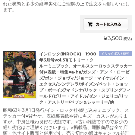
れた状態と多少の経年劣化にご理解の上で注文をお願いいたし
ます。
¥3,500
(税込)
インロック(INROCK) 1988
クリックポスト他可
年3月号vol.51(モトリー・ク
ルーミニブック、オールスターロックステッカー
付)●表紙・特集=a-ha/ガンズ・アンド・ローゼ
ズ/ボン・ジョヴィ/ジョージ・マイケル/イン・
エクセス/シンデレラ/ポイズン/ペット・ショッ
プ・ボーイズ/マドンナ/リック・スプリングフィ
ールド/ビリー・アイドル/ゼン・ジェリコ/リッ
ク・アストリー/ペプシ＆シャーリー/他
昭和63年3月1日発行/イン・ロック社/綴じ込みミニブック、ス
テッカー付●背ヤケ、表紙裏表紙や背にキズ・カスレがありま
すが、中身は概ね良好な状態です。※古い雑誌ですので多少の
経年劣化はご理解くださいませ。※掲載品、通販商品は全て店
頭・他サイト販売と併用です。売り切れの際はキャンセル処理