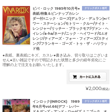
ビバ・ロック 1985年10月号●
クリックポスト他可
表紙:特集＆ピンナップカレン
ダー付=ニック・ローズ(デュラン・デュラン)●パ
ワー・ステーション/モトリー・クルー/ナイト・
レンジャー/リッチー・ブラックモア/ヴァン・ヘ
イレン/a-ha/ネーナ/ニック・ヘイワード/G.I.オ
レンジ/ティアーズ・フォー・フィアーズ/スティ
ング/フランキー・ゴーズ・トゥ・ザ・ハリウッ
ド他
●表紙、裏表紙にキズ、カスレ●書き込み、切り取りはございま
せん●古い雑誌ですので明記された状態と多少の経年劣化にご
理解の上で注文をお願いいたします。
¥2,000
(税込)
インロック(INROCK) 1989
クリックポスト他可
年6月号vol.66(デフ・レパー
ド＆ガンズ・アンド・ローゼズ ミニブック、オ