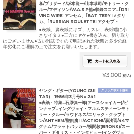
孝/ブリザード/坂本龍一/山本恭司/モトリー・ク
ルー/マディソン/W.A.S.P他●収録スコア=｢DRI
VING WIRE｣アンセム、｢BAT TERY｣メタリ
カ、｢RUSSIAN ROULETTE｣アクセプト
●表紙、裏表紙にキズ、カスレ、表紙端に小
さなイタミ●三方にヤケ●書き込み、切り取り
はございません●古い雑誌ですので明記された状態と多少の経
年劣化にご理解の上で注文をお願いいたします。
¥3,000
(税込)
ヤング・ギター(YOUNG GUI
クリックポスト他可
TAR) 1986年3月号No.241
●表紙・特集=石原慎一郎(アースシェイカー)/ピ
ンナップ=イングヴェイ・マルムスティーンモト
リー・クルー/ラウドネス/エリック・クラプト
ン/ANTHEM/聖飢魔Ⅱ/ACTION!/湯浅晋/44マ
グナム/フラットバッカー/横関敦(BRONX)/スー
パー・ギタリスト・インタビュー(イングヴェ