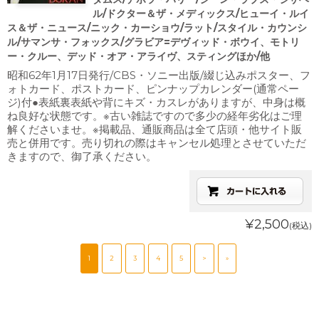
ル/ドクター＆ザ・メディックス/ヒューイ・ルイ
ス＆ザ・ニュース/ニック・カーショウ/ラット/スタイル・カウンシ
ル/サマンサ・フォックス/グラビア=デヴィッド・ボウイ、モトリ
ー・クルー、デッド・オア・アライヴ、スティングほか/他
昭和62年1月17日発行/CBS・ソニー出版/綴じ込みポスター、フ
ォトカード、ポストカード、ピンナップカレンダー(通常ペー
ジ)付●表紙裏表紙や背にキズ・カスレがありますが、中身は概
ね良好な状態です。※古い雑誌ですので多少の経年劣化はご理
解くださいませ。※掲載品、通販商品は全て店頭・他サイト販
売と併用です。売り切れの際はキャンセル処理とさせていただ
きますので、御了承ください。
¥2,500
(税込)
1
2
3
4
5
>
»