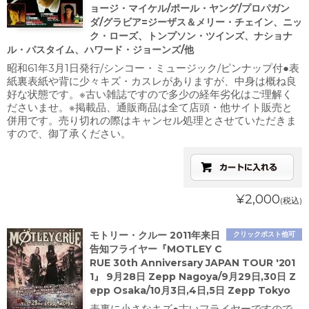
ョージ・マイケル/ポール・ヤング/プロパガン
ダ/グラビア=ジーザス＆メリー・チェイン、ニッ
ク・ローズ、トンプソン・ツインズ、ナショナ
ル・パスタイム、ハワード・ジョーンズ/他
昭和61年3月1日発行/シンコー・ミュージック/ピンナップ付●表
紙裏表紙や背に少々キズ・カスレがありますが、中身は概ね良
好な状態です。※古い雑誌ですので多少の経年劣化はご理解く
ださいませ。※掲載品、通販商品は全て店頭・他サイト販売と
併用です。売り切れの際はキャンセル処理とさせていただきま
すので、御了承ください。
¥2,000
(税込)
モトリー・クルー 2011年来日
クリックポスト他可
告知フライヤー『MOTLEY C
RUE 30th Anniversary JAPAN TOUR '201
1』 9月28日 Zepp Nagoya/9月29日,30日 Z
epp Osaka/10月3日,4日,5日 Zepp Tokyo
表裏に小さなキズ●古いフライヤーですので