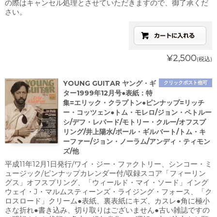
の際はキャンセル処理とさせていただきますので、御了承くだ
さい。
¥2,500
(税込)
YOUNG GUITAR ヤング・ギ
クリックポスト他可
ター1999年12月号●表紙：特
集=エリック・クラプトン●ピンナップ=リッチ
ー・コッツェン●トム・モレロ/ジョン・ペトルー
シ/デフ・レパード/モトリー・クルー/オフスプ
リング/井上陽水/ポール・ギルバート/トム・キ
ーファー/ジョン・ノーラム/アンディ・ティモン
ズ/他
平成11年12月1日発行/ワイ・ジー・ファクトリー、シンコー・ミ
ュージック/ピンナップカレンダー付/収録スコア「フィーリン
グス」オフスプリング、「ウィールド・マイ・ソード」イング
ウェイ・J・マルムスティーンズ・ライジング・フォース、「ク
ロスロード」クリーム●表紙、裏表紙にキズ、カスレ●角に極小
さな折れ●書き込み、切り取りはございません●古い雑誌ですの