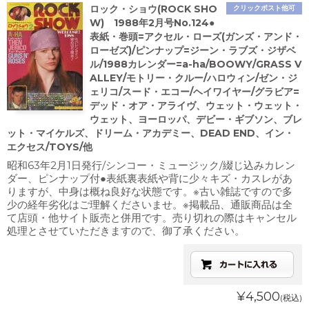
ロック・ショウ(ROCK SHO
クリックポスト他可
W) 1988年2月号No.124●
表紙・巻頭=アクセル・ローズ(ガンズ・アンド・
ローゼズ)/ピンナップ=ジーン・ラブズ・ジザベ
ル/1988カレンダー=a-ha/BOOWY/GRASS V
ALLEY/モトリー・クルー/ハロウィン/ゼン・ジ
ェリコ/スード・エコー/ヘイワイヤー/グラビア=
デッド・オア・アライヴ、ウェット・ウェット・
ウェット、ヨーロッパ、デビー・ギブソン、ブレ
ット・マイケルズ、ドリーム・アカデミー、DEAD END、イン・
エクセス/TOYS/他
昭和63年2月1日発行/シンコー・ミュージック/綴じ込みカレン
ダー、ピンナップ付●表紙裏表紙や背に少々キズ・カスレがあ
りますが、中身は概ね良好な状態です。※古い雑誌ですので多
少の経年劣化はご理解くださいませ。※掲載品、通販商品は全
て店頭・他サイト販売と併用です。売り切れの際はキャンセル
処理とさせていただきますので、御了承ください。
¥4,500
(税込)