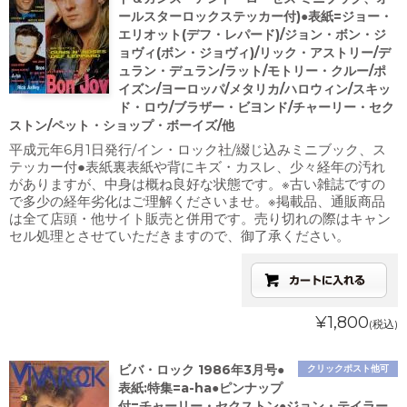
ールスターロックステッカー付)●表紙=ジョー・
エリオット(デフ・レパード)/ジョン・ボン・ジ
ョヴィ(ボン・ジョヴィ)/リック・アストリー/デ
ュラン・デュラン/ラット/モトリー・クルー/ポ
イズン/ヨーロッパ/メタリカ/ハロウィン/スキッ
ド・ロウ/ブラザー・ビヨンド/チャーリー・セク
ストン/ペット・ショップ・ボーイズ/他
平成元年6月1日発行/イン・ロック社/綴じ込みミニブック、ス
テッカー付●表紙裏表紙や背にキズ・カスレ、少々経年の汚れ
がありますが、中身は概ね良好な状態です。※古い雑誌ですの
で多少の経年劣化はご理解くださいませ。※掲載品、通販商品
は全て店頭・他サイト販売と併用です。売り切れの際はキャン
セル処理とさせていただきますので、御了承ください。
¥1,800
(税込)
ビバ・ロック 1986年3月号●
クリックポスト他可
表紙:特集=a-ha●ピンナップ
付=チャーリー・セクストン●ジョン・テイラー,