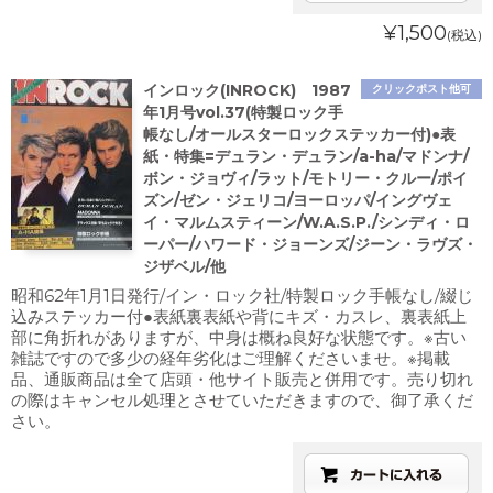
¥1,500
(税込)
インロック(INROCK) 1987
クリックポスト他可
年1月号vol.37(特製ロック手
帳なし/オールスターロックステッカー付)●表
紙・特集=デュラン・デュラン/a-ha/マドンナ/
ボン・ジョヴィ/ラット/モトリー・クルー/ポイ
ズン/ゼン・ジェリコ/ヨーロッパ/イングヴェ
イ・マルムスティーン/W.A.S.P./シンディ・ロ
ーパー/ハワード・ジョーンズ/ジーン・ラヴズ・
ジザベル/他
昭和62年1月1日発行/イン・ロック社/特製ロック手帳なし/綴じ
込みステッカー付●表紙裏表紙や背にキズ・カスレ、裏表紙上
部に角折れがありますが、中身は概ね良好な状態です。※古い
雑誌ですので多少の経年劣化はご理解くださいませ。※掲載
品、通販商品は全て店頭・他サイト販売と併用です。売り切れ
の際はキャンセル処理とさせていただきますので、御了承くだ
さい。