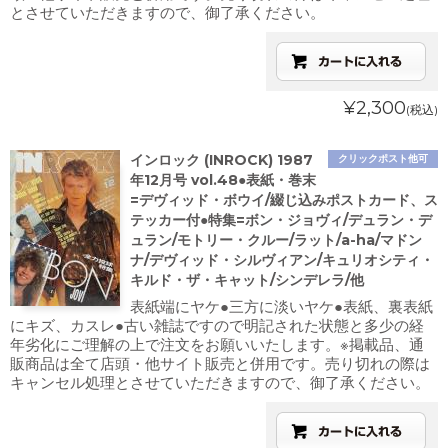
とさせていただきますので、御了承ください。
¥2,300
(税込)
インロック (INROCK) 1987
クリックポスト他可
年12月号 vol.48●表紙・巻末
=デヴィッド・ボウイ/綴じ込みポストカード、ス
テッカー付●特集=ボン・ジョヴィ/デュラン・デ
ュラン/モトリー・クルー/ラット/a-ha/マドン
ナ/デヴィッド・シルヴィアン/キュリオシティ・
キルド・ザ・キャット/シンデレラ/他
表紙端にヤケ●三方に淡いヤケ●表紙、裏表紙
にキズ、カスレ●古い雑誌ですので明記された状態と多少の経
年劣化にご理解の上で注文をお願いいたします。※掲載品、通
販商品は全て店頭・他サイト販売と併用です。売り切れの際は
キャンセル処理とさせていただきますので、御了承ください。