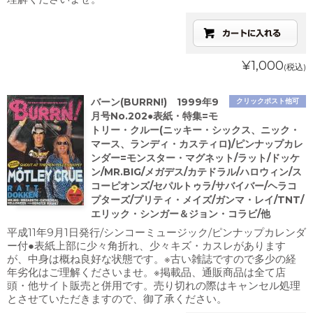
¥1,000
(税込)
バーン(BURRN!) 1999年9
クリックポスト他可
月号No.202●表紙・特集=モ
トリー・クルー(ニッキー・シックス、ニック・
マース、ランディ・カスティロ)/ピンナップカレ
ンダー=モンスター・マグネット/ラット/ドッケ
ン/MR.BIG/メガデス/カテドラル/ハロウィン/ス
コーピオンズ/セパルトゥラ/サバイバー/ヘラコ
プターズ/プリティ・メイズ/ガンマ・レイ/TNT/
エリック・シンガー＆ジョン・コラビ/他
平成11年9月1日発行/シンコーミュージック/ピンナップカレンダ
ー付●表紙上部に少々角折れ、少々キズ・カスレがあります
が、中身は概ね良好な状態です。※古い雑誌ですので多少の経
年劣化はご理解くださいませ。※掲載品、通販商品は全て店
頭・他サイト販売と併用です。売り切れの際はキャンセル処理
とさせていただきますので、御了承ください。