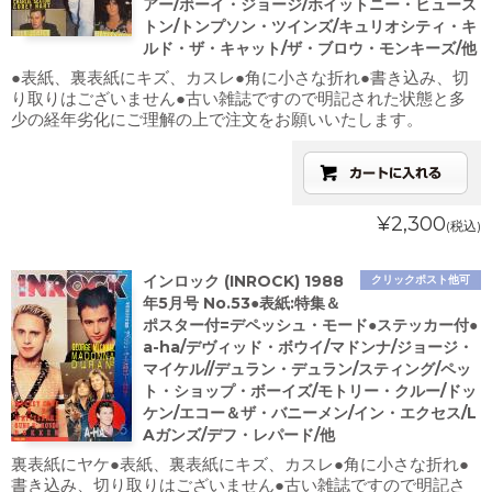
アー/ボーイ・ジョージ/ホイットニー・ヒュース
トン/トンプソン・ツインズ/キュリオシティ・キ
ルド・ザ・キャット/ザ・ブロウ・モンキーズ/他
●表紙、裏表紙にキズ、カスレ●角に小さな折れ●書き込み、切
り取りはございません●古い雑誌ですので明記された状態と多
少の経年劣化にご理解の上で注文をお願いいたします。
¥2,300
(税込)
インロック (INROCK) 1988
クリックポスト他可
年5月号 No.53●表紙:特集＆
ポスター付=デペッシュ・モード●ステッカー付●
a-ha/デヴィッド・ボウイ/マドンナ/ジョージ・
マイケル//デュラン・デュラン/スティング/ペッ
ト・ショップ・ボーイズ/モトリー・クルー/ドッ
ケン/エコー＆ザ・バニーメン/イン・エクセス/L
Aガンズ/デフ・レパード/他
裏表紙にヤケ●表紙、裏表紙にキズ、カスレ●角に小さな折れ●
書き込み、切り取りはございません●古い雑誌ですので明記さ