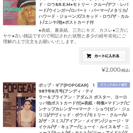
ド・ロウ&R.E.M●モトリー・クルー/デフ・レパ
ード/ウインガー/ロバート・パーマー/メタリカ/
ハワード・ジョーンズ/スキッド・ロウ/ザ・カル
ト/エンヤ/他●ポストカード付
●表紙、裏表紙、三方にキズ、カスレ●三方に
ヤケ●古い雑誌ですので明記された状態と多少の経年劣化にご
理解の上で注文をお願いいたします。
¥2,000
(税込)
ポップ・ギア(POPGEAR) 1
クリックポスト他可
987年8月号(アンディ・テイ
ラー＆ブライアン・アダムス ポスター、ヨーロ
ッパ他ポストカード付)●表紙・特集=マドンナ/ピ
ンナップカレンダー=マーク・ショウ(ゼン・ジェ
リコ)/デヴィッド・ボウイ/モトリー・クルー/U
2/ザ・スミス/アイアン・メイデン/ジョージ・マ
イケル/ザ・キュアー/ヒューイ・ルイス＆ザ・ニ
ュース/ラット/ザ・カルト/ビリー・アイドル/グ