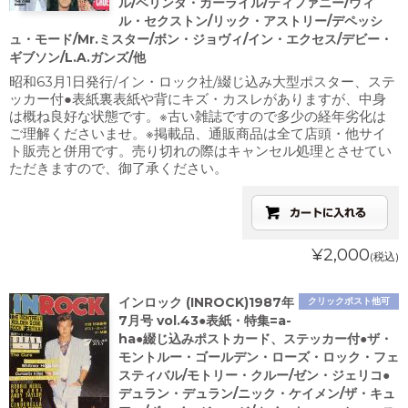
ル/ベリンダ・カーライル/ティファニー/ウィ
ル・セクストン/リック・アストリー/デペッシ
ュ・モード/Mr.ミスター/ボン・ジョヴィ/イン・エクセス/デビー・
ギブソン/L.A.ガンズ/他
昭和63月1日発行/イン・ロック社/綴じ込み大型ポスター、ステ
ッカー付●表紙裏表紙や背にキズ・カスレがありますが、中身
は概ね良好な状態です。※古い雑誌ですので多少の経年劣化は
ご理解くださいませ。※掲載品、通販商品は全て店頭・他サイ
ト販売と併用です。売り切れの際はキャンセル処理とさせてい
ただきますので、御了承ください。
¥2,000
(税込)
インロック (INROCK)1987年
クリックポスト他可
7月号 vol.43●表紙・特集=a-
ha●綴じ込みポストカード、ステッカー付●ザ・
モントルー・ゴールデン・ローズ・ロック・フェ
スティバル/モトリー・クルー/ゼン・ジェリコ●
デュラン・デュラン/ニック・ケイメン/ザ・キュ