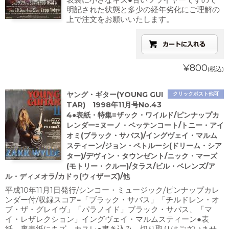
明記された状態と多少の経年劣化にご理解の
上で注文をお願いいたします。
¥800
(税込)
ヤング・ギター(YOUNG GUI
クリックポスト他可
TAR) 1998年11月号No.43
4●表紙・特集=ザック・ワイルド/ピンナップカ
レンダー=ヌーノ・ベッテンコート/トニー・アイ
オミ(ブラック・サバス)/イングヴェイ・マルム
スティーン/ジョン・ペトルーシ(ドリーム・シア
ター)/デヴィン・タウンゼント/ニック・マーズ
(モトリー・クルー)/タラス/ビル・ベレンズ/ア
ル・ディメオラ/カドゥ(ウィザーズ)/他
平成10年11月1日発行/シンコー・ミュージック/ピンナップカレ
ンダー付/収録スコア=「ブラック・サバス」「チルドレン・オ
ブ・ザ・グレイヴ」「パラノイド」ブラック・サバス、「マ
イ・レザレクション」イングヴェイ・マルムスティーン●表
紙、裏表紙にキズ、カスレ●書き込み、切り取りはございませ