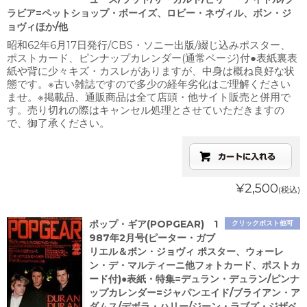
ラビア=ペットショップ・ボーイズ、ロビー・ネヴィル、ボン・ジ
ョヴィほか/他
昭和62年6月17日発行/CBS・ソニー出版/綴じ込みポスター、
ポストカード、ピンナップカレンダー(通常ページ)付●表紙裏表
紙や背に少々キズ・カスレがありますが、中身は概ね良好な状
態です。※古い雑誌ですので多少の経年劣化はご理解ください
ませ。※掲載品、通販商品は全て店頭・他サイト販売と併用で
す。売り切れの際はキャンセル処理とさせていただきますの
で、御了承ください。
¥2,500
(税込)
ポップ・ギア(POPGEAR) 1
クリックポスト他可
987年2月号(ピーター・ガブ
リエル＆ボン・ジョヴィ ポスター、ウォーレ
ン・デ・マルティーニ他フォトカード、ポストカ
ード付)●表紙・特集=デュラン・デュラン/ピンナ
ップカレンダー=ジャパンエイド/ブライアン・ア
ダムス/デボラ・ハリー/ジーン・ラブズ・ジザベ