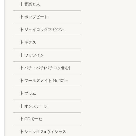
┣ 音楽と人
┣ ポップビート
┣ ジェイロックマガジン
┣ ギグス
┣ ワッツイン
┣ パチ・パチ(パチロク含む)
┣ フールズメイト No.101～
┣ プラム
┣ オンステージ
┣ CDでーた
┣ ショックス●ヴィシャス