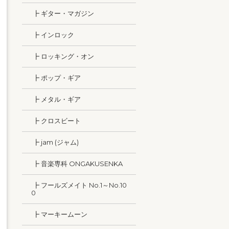
┣ ギター・マガジン
┣ インロック
┣ ロッキング・オン
┣ ポップ・ギア
┣ メタル・ギア
┣ クロスビート
┣ jam (ジャム)
┣ 音楽専科 ONGAKUSENKA
┣ フールズメイト No.1～No.10
0
┣ マーキームーン