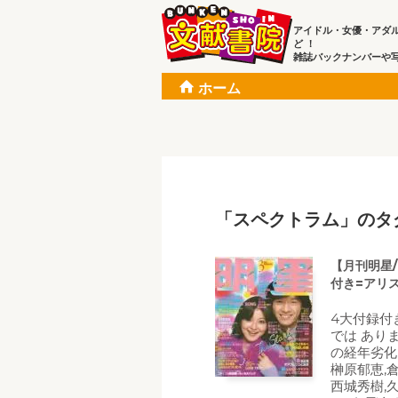
アイドル・女優・アダ
ど ！
雑誌バックナンバーや
ホーム
「スペクトラム」のタ
【月刊明星/
付き=アリ
4大付録付
では あり
の経年劣化
榊原郁恵,
西城秀樹,