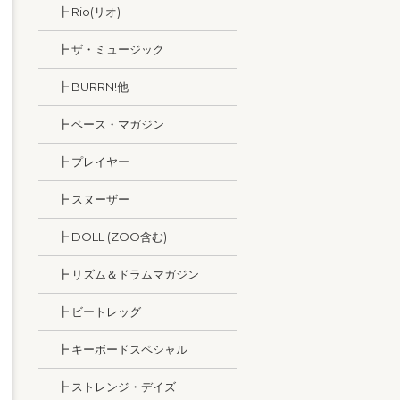
┣ Rio(リオ)
┣ ザ・ミュージック
┣ BURRN!他
┣ ベース・マガジン
┣ プレイヤー
┣ スヌーザー
┣ DOLL (ZOO含む)
┣ リズム＆ドラムマガジン
┣ ビートレッグ
┣ キーボードスペシャル
┣ ストレンジ・デイズ