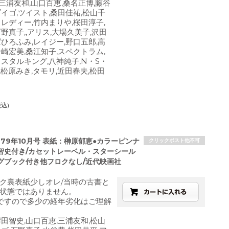
,三浦友和,山口百恵,桑名正博,藤谷
ダイゴ,ツイスト,桑田佳祐,松山千
・レディー,竹内まりや,桜田淳子,
野真子,,アリス,大場久美子,沢田
ばひろふみ,レイジー,野口五郎,高
岩崎宏美,桑江知子,スペクトラム,
リスタルキング,八神純子,N・S・
,松原みき,タモリ,近田春夫,松田
税込)
979年10月号 表紙：榊原郁恵●カラーピンナ
クリックポスト他不可
智史付き/カセットレーベル・スターシール
グブック付き他フロクなし/近代映画社
ク裏表紙少しオレ/当時の古書と
状態ではありません。
ですので多少の経年劣化はご理解
岸田智史,山口百恵,三浦友和,松山