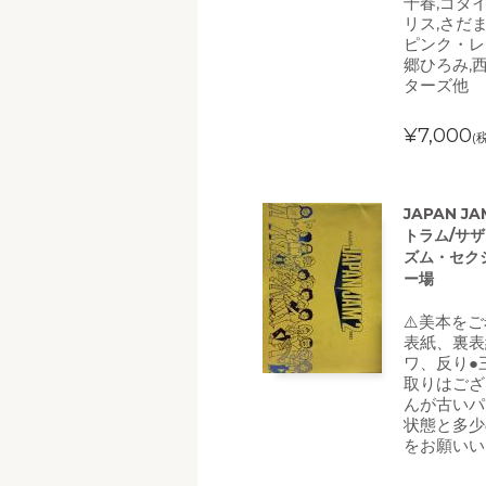
千春,ゴダイ
リス,さだま
ピンク・レ
郷ひろみ,
ターズ他
¥7,000
(
JAPAN J
トラム/サ
ズム・セクシ
ー場
⚠️美本を
表紙、裏表
ワ、反り●
取りはござ
んが古いパ
状態と多少
をお願いい