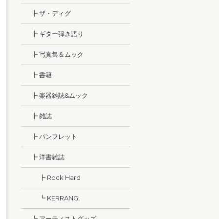
┣ ザ・ディグ
┣ ギター弾き語り
┣ 写真集＆ムック
┣ 書籍
┣ 楽器雑誌&ムック
┣ 雑誌
┣ パンフレット
┣ 洋書雑誌
┣ Rock Hard
┗ KERRANG!
┗ アーティストグッズ