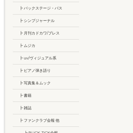
┣ バックステージ・パス
┣ シンプジャーナル
┣ 月刊カドカワ/ブレス
┣ ムジカ
┣ uv/ヴィジュアル系
┣ ピアノ弾き語り
┣ 写真集＆ムック
┣ 書籍
┣ 雑誌
┣ ファンクラブ会報 他
┣ BUCK-TICK会報