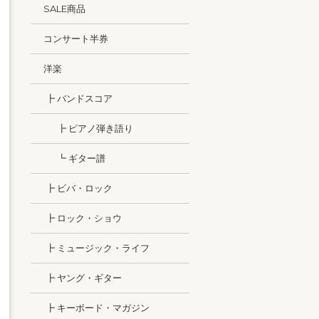
SALE商品
コンサート半券
洋楽
┣ バンドスコア
┣ ピアノ弾き語り
┗ ギター譜
┣ ビバ・ロック
┣ ロック・ショウ
┣ ミュージック・ライフ
┣ ヤング・ギター
┣ キーボード・マガジン