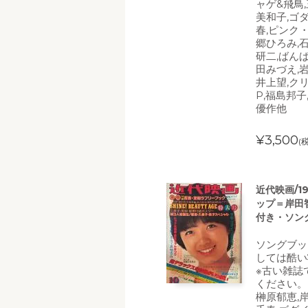
ャゲ&飛鳥
美和子,ゴ
春,ピンク
郷ひろみ,石
研二,ばん
田みづえ,
井上望,ク
P,福島邦子
優作他
¥3,500
(
近代映画/1
ップ＝岸田
付き・ソン
ソングブッ
しては酷い
※古い雑誌
ください。
榊原郁恵,