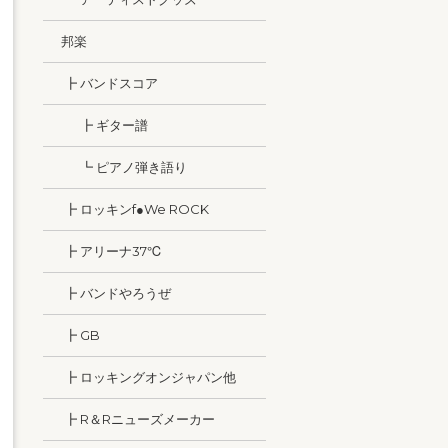
邦楽
┣ バンドスコア
┣ ギター譜
┗ ピアノ弾き語り
┣ ロッキンf●We ROCK
┣ アリーナ37℃
┣ バンドやろうぜ
┣ GB
┣ ロッキングオンジャパン他
┣ R＆Rニューズメーカー