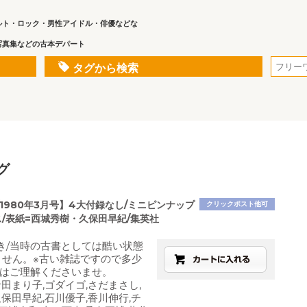
ルト・ロック・男性アイドル・俳優などな
写真集などの古本デパート
タグから検索
グ
1980年3月号】4大付録なし/ミニピンナップ
クリックポスト他可
ス/表紙=西城秀樹・久保田早紀/集英社
き/当時の古書としては酷い状態
ません。※古い雑誌ですので多少
はご理解くださいませ。
倉田まり子,ゴダイゴ,さだまさし,
久保田早紀,石川優子,香川伸行,チ