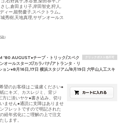
ゴ,石野真子,水谷豊,柴田恭平,ア
さし,倉田まり子,岸田智史,狩人,
ディー,能勢慶子,スペクトラム,,
西城秀樹,天地真理,サザンオールス
税込)
AM '80 AUGUST●チープ・トリック/スペク
クリックポスト他不可
ザンオールスターズ/カラパナ/アトランタ・リ
ョン●8月16日,17日 横浜スタジアム/8月19日 六甲山人工スキ
ご希望のお客様はご遠慮ください●
紙にキズ、カスレジミ、背ジ
三方に淡いヤケ●書き込み、切り
いません●通読に支障はありませ
ンフレットですので明記された
の経年劣化にご理解の上で注文
たします。