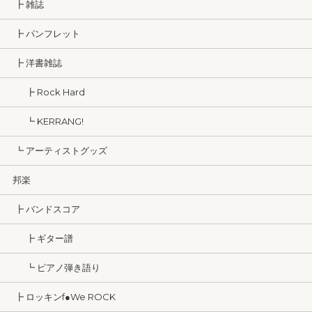
┣ 雑誌
┣ パンフレット
┣ 洋書雑誌
┣ Rock Hard
┗ KERRANG!
┗ アーティストグッズ
邦楽
┣ バンドスコア
┣ ギター譜
┗ ピアノ弾き語り
┣ ロッキンf●We ROCK