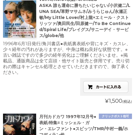
ASKA 誰も運命に勝ちたいじゃない/小沢健二/L
UNA SEA/草野マサムネ/みうらじゅん/永瀬正
敏/My Little Lover/村上龍×エミール・クスト
リッツァ/奥田民生/田原健一/To Be Continue
d/Spiral Life/プレイグス/サニーデイ・サービ
ス/globe/他
1996年6月1日発行/角川書店●表紙裏表紙や背にキズ・カスレ、
少々経年の汚れがありますが、中身は概ね良好な状態です。※
古い雑誌ですので多少の経年劣化はご理解くださいませ。※掲
載品、通販商品は全て店頭・他サイト販売と併用です。売り切
れの際はキャンセル処理とさせていただきますので、御了承く
ださい。
¥1,500
(税込)
月刊カドカワ 1997年12月号●
クリックポスト他可
表紙:特集=ミッシェル・ガ
ン・エレファント●スピッツ/TMR/中村一義/ホ
フディラン他