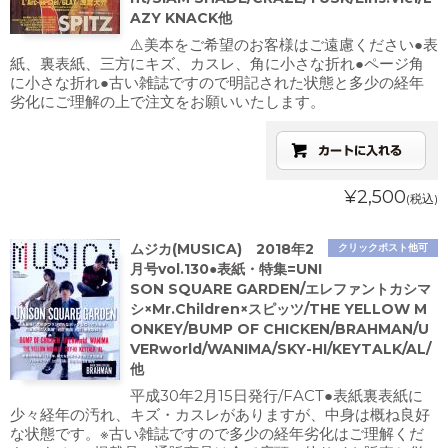
AZY KNACK他
⚠️美本をご希望のお客様はご遠慮ください●表
紙、裏表紙、三方にキズ、カスレ、角に小さな折れ●ページ角
に小さな折れ●古い雑誌ですので明記された状態と多少の経年
劣化にご理解の上で注文をお願いいたします。
¥2,500
(税込)
ムジカ(MUSICA) 2018年2
クリックポスト他可
月号vol.130●表紙・特集=UNI
SON SQUARE GARDEN/エレファントカシマ
シ×Mr.Children×スピッツ/THE YELLOW M
ONKEY/BUMP OF CHICKEN/BRAHMAN/U
VERworld/WANIMA/SKY-HI/KEYTALK/AL/
他
平成30年2月15日発行/FACT●表紙裏表紙に
少々経年の汚れ、キズ・カスレがありますが、中身は概ね良好
な状態です。※古い雑誌ですので多少の経年劣化はご理解くだ