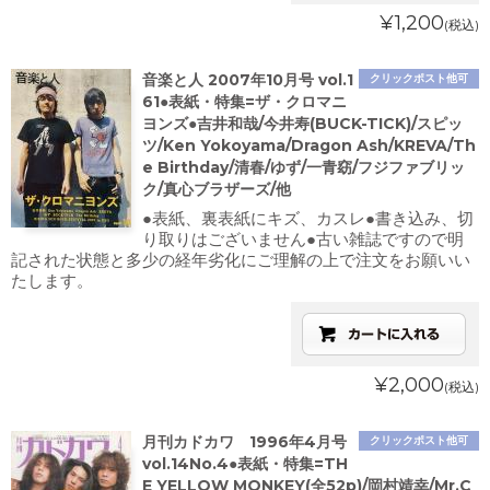
¥1,200
(税込)
音楽と人 2007年10月号 vol.1
クリックポスト他可
61●表紙・特集=ザ・クロマニ
ヨンズ●吉井和哉/今井寿(BUCK-TICK)/スピッ
ツ/Ken Yokoyama/Dragon Ash/KREVA/Th
e Birthday/清春/ゆず/一青窈/フジファブリッ
ク/真心ブラザーズ/他
●表紙、裏表紙にキズ、カスレ●書き込み、切
り取りはございません●古い雑誌ですので明
記された状態と多少の経年劣化にご理解の上で注文をお願いい
たします。
¥2,000
(税込)
月刊カドカワ 1996年4月号
クリックポスト他可
vol.14No.4●表紙・特集=TH
E YELLOW MONKEY(全52p)/岡村靖幸/Mr.C