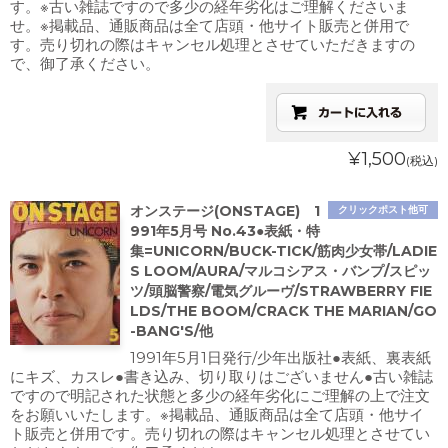
す。※古い雑誌ですので多少の経年劣化はご理解くださいま
せ。※掲載品、通販商品は全て店頭・他サイト販売と併用で
す。売り切れの際はキャンセル処理とさせていただきますの
で、御了承ください。
¥1,500
(税込)
オンステージ(ONSTAGE) 1
クリックポスト他可
991年5月号 No.43●表紙・特
集=UNICORN/BUCK-TICK/筋肉少女帯/LADIE
S LOOM/AURA/マルコシアス・バンプ/スピッ
ツ/頭脳警察/電気グルーヴ/STRAWBERRY FIE
LDS/THE BOOM/CRACK THE MARIAN/GO
-BANG'S/他
1991年5月1日発行/少年出版社●表紙、裏表紙
にキズ、カスレ●書き込み、切り取りはございません●古い雑誌
ですので明記された状態と多少の経年劣化にご理解の上で注文
をお願いいたします。※掲載品、通販商品は全て店頭・他サイ
ト販売と併用です。売り切れの際はキャンセル処理とさせてい