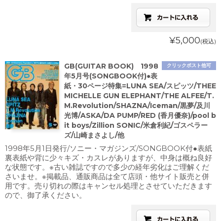
¥5,000
(税込)
GB(GUITAR BOOK) 1998
クリックポスト他可
年5月号(SONGBOOK付)●表
紙・30ページ特集=LUNA SEA/スピッツ/THEE
MICHELLE GUN ELEPHANT/THE ALFEE/T.
M.Revolution/SHAZNA/Iceman/黒夢/及川
光博/ASKA/DA PUMP/RED (香月優奈)/pool b
it boys/Zillion SONIC/米倉利紀/ゴスペラー
ズ/山崎まさよし/他
1998年5月1日発行/ソニー・マガジンズ/SONGBOOK付●表紙
裏表紙や背に少々キズ・カスレがありますが、中身は概ね良好
な状態です。※古い雑誌ですので多少の経年劣化はご理解くだ
さいませ。※掲載品、通販商品は全て店頭・他サイト販売と併
用です。売り切れの際はキャンセル処理とさせていただきます
ので、御了承ください。