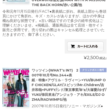
UVERworld/星野源/MAN WITH A MISSION/
THE BACK HORN/赤い公園/他
令和元年11月15日発行/FACT●裏表紙に折れ、表紙上部から巻頭
頁にかけて角折れ、キズ・カスレがありますが、ほかの中身は
概ね良好な状態です。※古い雑誌ですので多少の経年劣化はご
理解くださいませ。※掲載品、通販商品は全て店頭・他サイト
販売と併用です。売り切れの際はキャンセル処理とさせていた
だきますので、御了承ください。
¥2,500
(税込)
ワッツイン(WHAT's IN?) 2
クリックポスト他可
007年10月号No.244●表
紙・特集=アヴリル・ラヴィーン×YUI/BUMP O
F CHICKEN/GLAY/スピッツ/Mr.Children/吉
井和哉×PUFFY/シド/東京事変/B'z/大塚愛/ゆず/
YUKI/倖田來未/アンジェラ・アキ/EXILE/DJ O
ZMA/RADWIMPS/他
2007年10月15日発行/ソニー・マガジンズ●