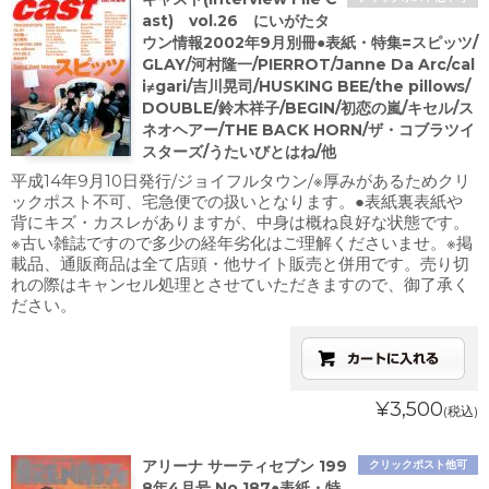
ast) vol.26 にいがたタ
ウン情報2002年9月別冊●表紙・特集=スピッツ/
GLAY/河村隆一/PIERROT/Janne Da Arc/cal
i≠gari/吉川晃司/HUSKING BEE/the pillows/
DOUBLE/鈴木祥子/BEGIN/初恋の嵐/キセル/ス
ネオヘアー/THE BACK HORN/ザ・コブラツイ
スターズ/うたいびとはね/他
平成14年9月10日発行/ジョイフルタウン/※厚みがあるためクリ
ックポスト不可、宅急便での扱いとなります。●表紙裏表紙や
背にキズ・カスレがありますが、中身は概ね良好な状態です。
※古い雑誌ですので多少の経年劣化はご理解くださいませ。※掲
載品、通販商品は全て店頭・他サイト販売と併用です。売り切
れの際はキャンセル処理とさせていただきますので、御了承く
ださい。
¥3,500
(税込)
アリーナ サーティセブン 199
クリックポスト他可
8年4月号 No.187●表紙・特