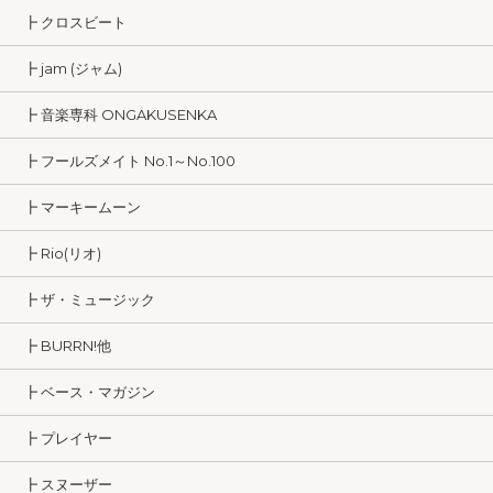
┣ クロスビート
┣ jam (ジャム)
┣ 音楽専科 ONGAKUSENKA
┣ フールズメイト No.1～No.100
┣ マーキームーン
┣ Rio(リオ)
┣ ザ・ミュージック
┣ BURRN!他
┣ ベース・マガジン
┣ プレイヤー
┣ スヌーザー