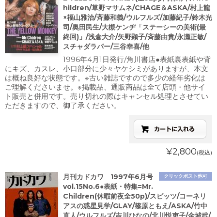
hildren/草野マサムネ/CHAGE＆ASKA/村上龍
×福山雅治/斉藤和義/ウルフルズ/加藤紀子/鈴木光
司/奥田民生/大槻ケンヂ「ステーシーの美術(最
終回)」/浅倉大介/矢野顕子/斉藤由貴/永瀬正敏/
スチャダラパー/三谷幸喜/他
1996年4月1日発行/角川書店●表紙裏表紙や背
にキズ、カスレ、小口部分に少々ヤケシミがありますが、本文
は概ね良好な状態です。※古い雑誌ですので多少の経年劣化は
ご理解くださいませ。※掲載品、通販商品は全て店頭・他サイ
ト販売と併用です。売り切れの際はキャンセル処理とさせてい
ただきますので、御了承ください。
¥2,800
(税込)
月刊カドカワ 1997年6月号
クリックポスト他可
vol.15No.6●表紙・特集=Mr.
Children(休暇前夜全50p)/スピッツ/コーネリ
アスの惑星見学/GLAY/篠原ともえ/ASKA/竹中
直人/ウルフルズ/吉川ひなの/北川悦吏子/金城武/