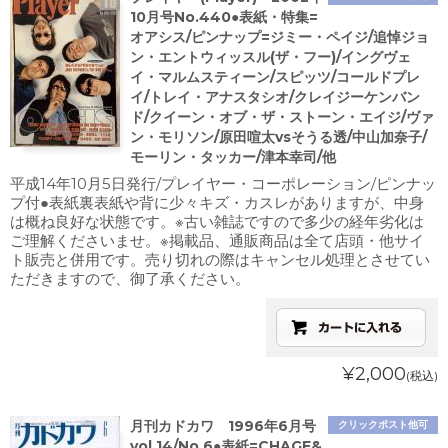
10月号No.440●表紙・特集=
オアシス/ピンナップ=ジミー・ペイジ/追悼ジョ
ン・エントウィッスル(ザ・フー)/イングヴェ
イ・マルムスティーン/スピッツ/コールドプレ
イ/トレイ・アナスタシオ/クレイジーケンバン
ド/クイーン・オブ・ザ・ストーン・エイジ/ヴァ
ン・モリソン/原田喧太vsそうる透/中山加奈子/
モーリン・タッカー/津本幸司/他
平成14年10月5日発行/プレイヤー・コーポレーション/ピンナッ
プ付●表紙裏表紙や背に少々キズ・カスレがありますが、中身
は概ね良好な状態です。※古い雑誌ですので多少の経年劣化は
ご理解くださいませ。※掲載品、通販商品は全て店頭・他サイ
ト販売と併用です。売り切れの際はキャンセル処理とさせてい
ただきますので、御了承ください。
¥2,000
(税込)
月刊カドカワ 1996年6月号
クリックポスト他可
vol.14/No.6●表紙=CHAGE&