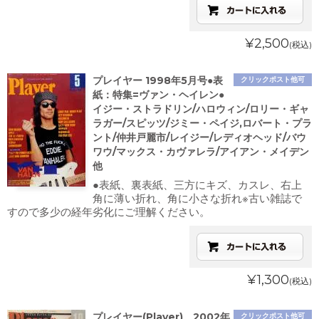
¥2,500
(税込)
プレイヤー 1998年5月号●表
クリックポスト他可
紙：特集=ヴァン・ヘイレン●
イジー・ストラドリン/ハロウィン/ロリー・ギャ
ラガー/スピッツ/ジミー・ペイジ,ロバート・プラ
ント/仲井戸麗市/レイジー/レディオヘッド/バウ
ワウ/マックス・カヴァレラ/アイアン・メイデン
他
●表紙、裏表紙、三方にキズ、カスレ、右上
角に薄い折れ、角に小さな折れ※古い雑誌で
すので多少の経年劣化にご理解ください。
¥1,300
(税込)
プレイヤー(Player) 2002年
クリックポスト他可