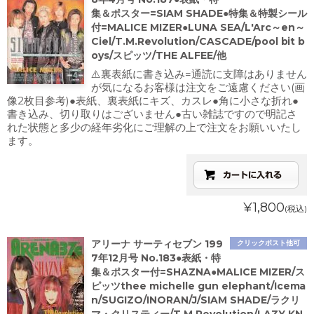
集＆ポスター=SIAM SHADE●特集＆特製シール
付=MALICE MIZER●LUNA SEA/L'Arc～en～
Ciel/T.M.Revolution/CASCADE/pool bit b
oys/スピッツ/THE ALFEE/他
⚠️裏表紙に書き込み=通読に支障はありません
が気になるお客様は注文をご遠慮ください(画
像2枚目参考)●表紙、裏表紙にキズ、カスレ●角に小さな折れ●
書き込み、切り取りはございません●古い雑誌ですので明記さ
れた状態と多少の経年劣化にご理解の上で注文をお願いいたし
ます。
¥1,800
(税込)
アリーナ サーティセブン 199
クリックポスト他可
7年12月号 No.183●表紙・特
集＆ポスター付=SHAZNA●MALICE MIZER/ス
ピッツthee michelle gun elephant/Icema
n/SUGIZO/INORAN/J/SIAM SHADE/ラクリ