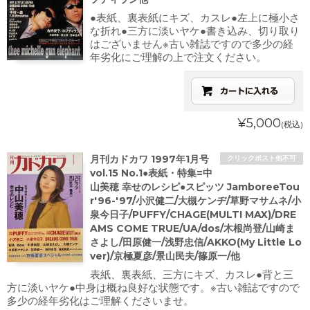
●表紙、裏表紙にキズ、カスレ●左上に極小さ
な折れ●三方に淡いヤケ●書き込み、切り取り
はございません※古い雑誌ですので多少の経
年劣化にご理解の上で注文ください。
¥5,000
(税込)
月刊カドカワ 1997年1月号
クリックポスト他不可
vol.15 No.1●表紙・特集=中
山美穂 幸せのレシピ●スピッツ JamboreeTou
r'96-'97/小沢健二/大槻ケンヂ/草野マサムネ/小
泉今日子/PUFFY/CHAGE(MULTI MAX)/DRE
AMS COME TRUE/UA/dos/木根尚登/山崎ま
さよし/田原健一/浅野忠信/AKKO(My Little Lo
ver)/京極夏彦/景山民夫/篠原一/他
表紙、裏表紙、三方にキズ、カスレ●背と三
方に淡いヤケ●中身は概ね良好な状態です。※古い雑誌ですので
多少の経年劣化はご理解くださいませ。