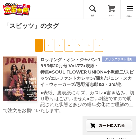
検索
カート
メニュー
「スピッツ」のタグ
会員登録
1
2
3
4
5
>
»
ログイン
ロッキング・オン・ジャパン 1
クリックポスト他可
993年10月号 Vol.77●表紙・
特集=SOUL FLOWER UNION●小沢健二/スピ
ッツ/エレファントカシマシ/蘭丸/ジュン・スカ
イ・ウォーカーズ/忌野清志郎&2・3's/他
●表紙、裏表紙にキズ、カスレ●書き込み、切
り取りはございません●古い雑誌ですので明
記された状態と多少の経年劣化にご理解の上
で注文をお願いいたします。