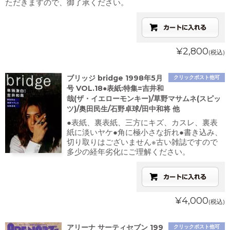
ただきますので、御了承ください。
¥2,800
(税込)
ブリッジ bridge 1998年5月
クリックポスト他可
号 VOL.18●表紙:特集=吉井和
哉(ザ・イエローモンキー)/草野マサムネ(スピッ
ツ)/奥田民生/石野卓球/田中和将 他
●表紙、裏表紙、三方にキズ、カスレ、裏表
紙に淡いヤケ●角に極小さな折れ●書き込み、
切り取りはございません※古い雑誌ですので
多少の経年劣化にご理解ください。
¥4,000
(税込)
アリーナ サーティセブン 199
クリックポスト他可