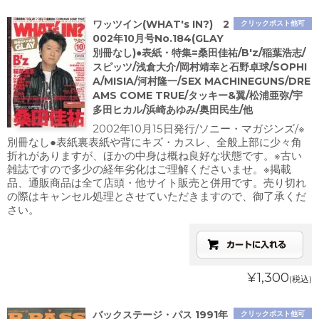
ワッツイン(WHAT's IN?) 2
クリックポスト他可
002年10月号No.184(GLAY
別冊なし)●表紙・特集=桑田佳祐/B'z/稲葉浩志/
スピッツ/浅倉大介/岡村靖幸と石野卓球/SOPHI
A/MISIA/河村隆一/SEX MACHINEGUNS/DRE
AMS COME TRUE/タッキー&翼/松浦亜弥/宇
多田ヒカル/浜崎あゆみ/奥田民生/他
2002年10月15日発行/ソニー・マガジンズ/※
別冊なし●表紙裏表紙や背にキズ・カスレ、全般上部に少々角
折れがありますが、ほかの中身は概ね良好な状態です。※古い
雑誌ですので多少の経年劣化はご理解くださいませ。※掲載
品、通販商品は全て店頭・他サイト販売と併用です。売り切れ
の際はキャンセル処理とさせていただきますので、御了承くだ
さい。
¥1,300
(税込)
バックステージ・パス 1991年
クリックポスト他可