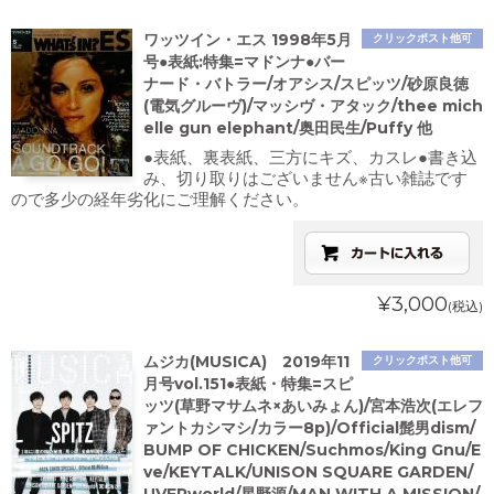
ワッツイン・エス 1998年5月
クリックポスト他可
号●表紙:特集=マドンナ●バー
ナード・バトラー/オアシス/スピッツ/砂原良徳
(電気グルーヴ)/マッシヴ・アタック/thee mich
elle gun elephant/奥田民生/Puffy 他
●表紙、裏表紙、三方にキズ、カスレ●書き込
み、切り取りはございません※古い雑誌です
ので多少の経年劣化にご理解ください。
¥3,000
(税込)
ムジカ(MUSICA) 2019年11
クリックポスト他可
月号vol.151●表紙・特集=スピ
ッツ(草野マサムネ×あいみょん)/宮本浩次(エレフ
ァントカシマシ/カラー8p)/Official髭男dism/
BUMP OF CHICKEN/Suchmos/King Gnu/E
ve/KEYTALK/UNISON SQUARE GARDEN/