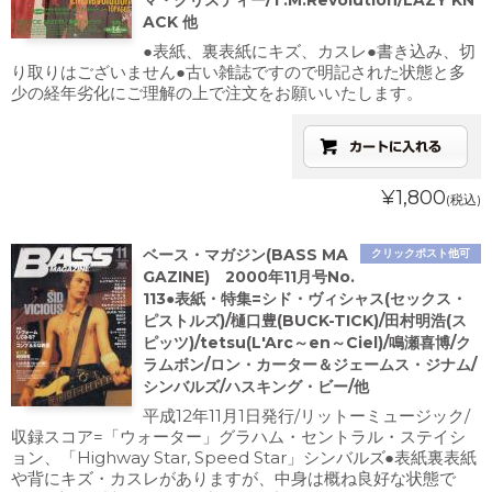
マ・クリスティー/T.M.Revolution/LAZY KN
ACK 他
●表紙、裏表紙にキズ、カスレ●書き込み、切
り取りはございません●古い雑誌ですので明記された状態と多
少の経年劣化にご理解の上で注文をお願いいたします。
¥1,800
(税込)
ベース・マガジン(BASS MA
クリックポスト他可
GAZINE) 2000年11月号No.
113●表紙・特集=シド・ヴィシャス(セックス・
ピストルズ)/樋口豊(BUCK-TICK)/田村明浩(ス
ピッツ)/tetsu(L'Arc～en～Ciel)/鳴瀬喜博/ク
ラムボン/ロン・カーター＆ジェームス・ジナム/
シンバルズ/ハスキング・ビー/他
平成12年11月1日発行/リットーミュージック/
収録スコア=「ウォーター」グラハム・セントラル・ステイシ
ョン、「Highway Star, Speed Star」シンバルズ●表紙裏表紙
や背にキズ・カスレがありますが、中身は概ね良好な状態で