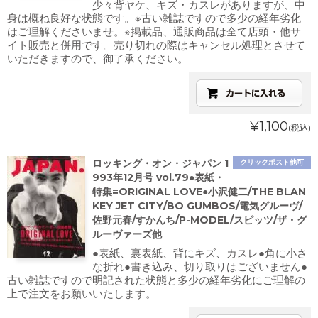
少々背ヤケ、キズ・カスレがありますが、中
身は概ね良好な状態です。※古い雑誌ですので多少の経年劣化
はご理解くださいませ。※掲載品、通販商品は全て店頭・他サ
イト販売と併用です。売り切れの際はキャンセル処理とさせて
いただきますので、御了承ください。
¥1,100
(税込)
ロッキング・オン・ジャパン 1
クリックポスト他可
993年12月号 vol.79●表紙・
特集=ORIGINAL LOVE●小沢健二/THE BLAN
KEY JET CITY/BO GUMBOS/電気グルーヴ/
佐野元春/すかんち/P-MODEL/スピッツ/ザ・グ
ルーヴァーズ他
●表紙、裏表紙、背にキズ、カスレ●角に小さ
な折れ●書き込み、切り取りはございません●
古い雑誌ですので明記された状態と多少の経年劣化にご理解の
上で注文をお願いいたします。