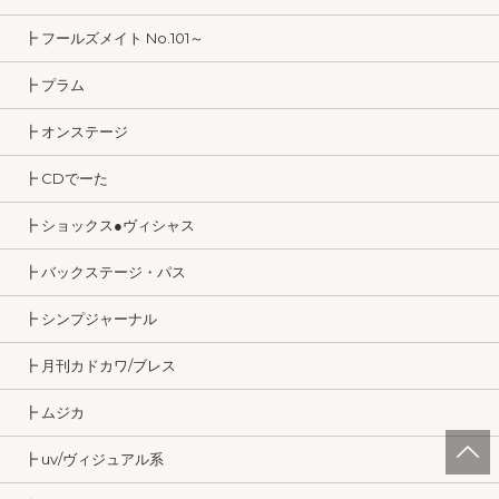
┣ フールズメイト No.101～
┣ プラム
┣ オンステージ
┣ CDでーた
┣ ショックス●ヴィシャス
┣ バックステージ・パス
┣ シンプジャーナル
┣ 月刊カドカワ/ブレス
┣ ムジカ
┣ uv/ヴィジュアル系