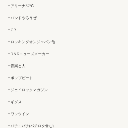
┣ アリーナ37℃
┣ バンドやろうぜ
┣ GB
┣ ロッキングオンジャパン他
┣ R＆Rニューズメーカー
┣ 音楽と人
┣ ポップビート
┣ ジェイロックマガジン
┣ ギグス
┣ ワッツイン
┣ パチ・パチ(パチロク含む)