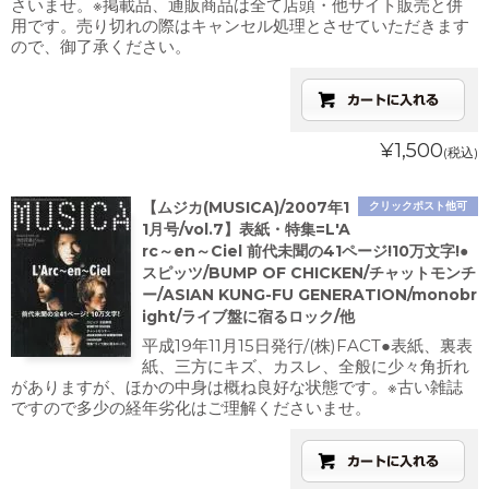
さいませ。※掲載品、通販商品は全て店頭・他サイト販売と併
用です。売り切れの際はキャンセル処理とさせていただきます
ので、御了承ください。
¥1,500
(税込)
【ムジカ(MUSICA)/2007年1
クリックポスト他可
1月号/vol.7】表紙・特集=L'A
rc～en～Ciel 前代未聞の41ページ!10万文字!●
スピッツ/BUMP OF CHICKEN/チャットモンチ
ー/ASIAN KUNG-FU GENERATION/monobr
ight/ライブ盤に宿るロック/他
平成19年11月15日発行/(株)FACT●表紙、裏表
紙、三方にキズ、カスレ、全般に少々角折れ
がありますが、ほかの中身は概ね良好な状態です。※古い雑誌
ですので多少の経年劣化はご理解くださいませ。