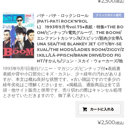
¥2,500
(税込)
パチ・パチ・ロックンロール
クリックポスト他可
(PATi-PATi ROCK'N'ROL
L) 1993年9月号vol.75●表紙・特集=THE BO
OM/ピンナップ=電気グルーヴ、THE BOOM/
エレファントカシマシ/X/スピッツ/筋肉少女帯/L
UNA SEA/THE BLANKEY JET CITY/BY-SE
XUAL/THE MODS/LADIES ROOM/ZIGGY/Z
I:KILL/LÄ-PPISCH/BRAIN DRIVE/DOD FIG
HT/すかんち/ジュン・スカイ・ウォーカーズ/他
1993年9月1日発行/ソニー・マガジンズ/ピンナップ付●表紙裏
表紙や背や小口部分にキズ・カスレ、少々経年の汚れがありま
すが、本文は概ね良好な状態です。※古い雑誌ですので多少の
経年劣化はご理解くださいませ。※掲載品、通販商品は全て店
頭・他サイト販売と併用です。売り切れの際はキャンセル処理
とさせていただきますので、御了承ください。
¥2,500
(税込)