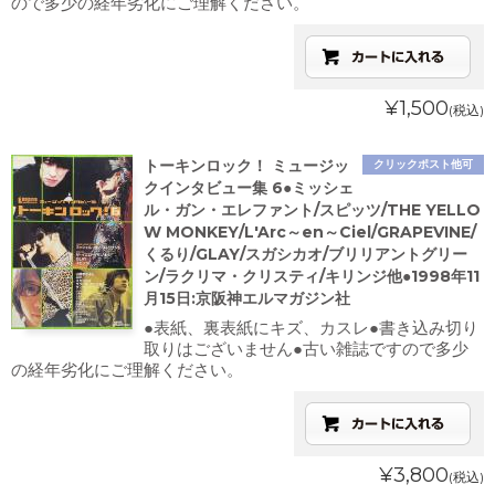
ので多少の経年劣化にご理解ください。
¥1,500
(税込)
トーキンロック！ ミュージッ
クリックポスト他可
クインタビュー集 6●ミッシェ
ル・ガン・エレファント/スピッツ/THE YELLO
W MONKEY/L'Arc～en～Ciel/GRAPEVINE/
くるり/GLAY/スガシカオ/ブリリアントグリー
ン/ラクリマ・クリスティ/キリンジ他●1998年11
月15日:京阪神エルマガジン社
●表紙、裏表紙にキズ、カスレ●書き込み切り
取りはございません●古い雑誌ですので多少
の経年劣化にご理解ください。
¥3,800
(税込)