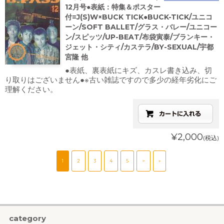
12月号●表紙：特集＆ポスター
付=J(S)W×BUCK TICK●BUCK-TICK/ユニコ
ーン/SOFT BALLET/グラス・バレー/ユニコー
ン/スピッツ/UP-BEAT/布袋寅泰/ブランキー・
ジェット・シティ/カステラ/BY-SEXUAL/宇都
宮隆 他
●表紙、裏表紙にキズ、カスレ書き込み、切
り取りはございません●※古い雑誌ですので多少の経年劣化にご
理解ください。
¥2,000
(税込)
1
2
3
4
5
>
»
category