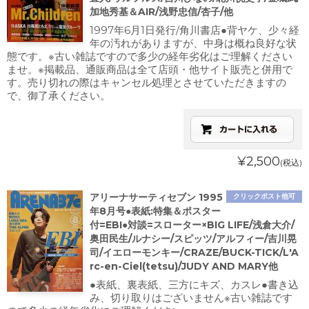
加地秀基＆AIR/浅野忠信/杏子/他
1997年6月1日発行/角川書店●背ヤケ、少々経
年の汚れがありますが、中身は概ね良好な状
態です。※古い雑誌ですので多少の経年劣化はご理解ください
ませ。※掲載品、通販商品は全て店頭・他サイト販売と併用で
す。売り切れの際はキャンセル処理とさせていただきますの
で、御了承ください。
¥2,500
(税込)
アリーナサーティセブン 1995
クリックポスト他可
年8月号●表紙:特集＆ポスター
付=EBI●対談=スローター×BIG LIFE/浅倉大介/
奥田民生/ルナシー/スピッツ/アルフィー/吉川晃
司/イエローモンキー/CRAZE/BUCK-TICK/L'A
rc-en-Ciel(tetsu)/JUDY AND MARY他
●表紙、裏表紙、三方にキズ、カスレ●書き込
み、切り取りはございません※古い雑誌です