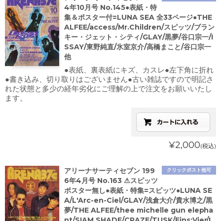
4年10月号 No.145●表紙・特
集＆ポスター付=LUNA SEA 全33ページ●THE
ALFEE/access/Mr.Children/スピッツ/ブラン
キー・ジェット・シティ/GLAY/黒夢/谷口宗一/I
SSAY/東野純直/氷室京介/高橋まこと/谷口宗一
他
●表紙、裏表紙にキズ、カスレ●左下角に折れ
●書き込み、切り取りはございません●古い雑誌ですので明記さ
れた状態と多少の経年劣化にご理解の上で注文をお願いいたし
ます。
¥2,000
(税込)
アリーナサーティセブン 199
クリックポスト他可
6年4月号 No.163 ⚠スピッツ
ポスター無し●表紙・特集=スピッツ●LUNA SE
A/L'Arc-en-Ciel/GLAY/浅倉大介/貴水博之/黒
夢/THE ALFEE/thee michelle gun elepha
nt/SIAM SHADE/CRAZE/TUSK/Eins:Vier/L