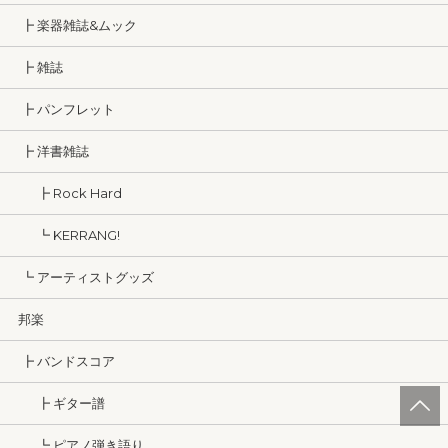
┣ 楽器雑誌&ムック
┣ 雑誌
┣ パンフレット
┣ 洋書雑誌
┣ Rock Hard
┗ KERRANG!
┗ アーティストグッズ
邦楽
┣ バンドスコア
┣ ギター譜
┗ ピアノ弾き語り