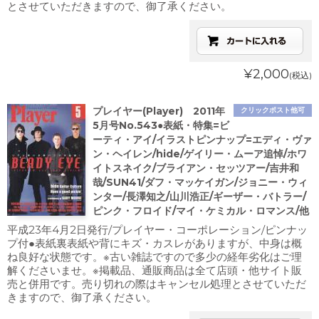
とさせていただきますので、御了承ください。
¥2,000
(税込)
プレイヤー(Player) 2011年
クリックポスト他可
5月号No.543●表紙・特集=ビ
ーティ・アイ/イラストピンナップ=エディ・ヴァ
ン・ヘイレン/hide/ゲイリー・ムーア追悼/ホワ
イトスネイク/ブライアン・セッツアー/吉井和
哉/SUN41/ダフ・マッケイガン/ジョニー・ウィ
ンター/長澤知之/山川浩正/ギーザー・バトラー/
ピンク・フロイド/マイ・ケミカル・ロマンス/他
平成23年4月2日発行/プレイヤー・コーポレーション/ピンナッ
プ付●表紙裏表紙や背にキズ・カスレがありますが、中身は概
ね良好な状態です。※古い雑誌ですので多少の経年劣化はご理
解くださいませ。※掲載品、通販商品は全て店頭・他サイト販
売と併用です。売り切れの際はキャンセル処理とさせていただ
きますので、御了承ください。