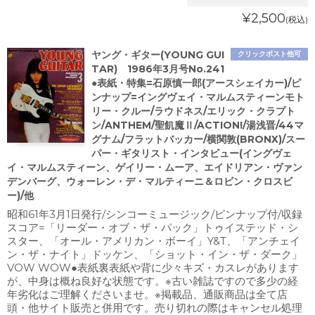
¥2,500
(税込)
ヤング・ギター(YOUNG GUI
クリックポスト他可
TAR) 1986年3月号No.241
●表紙・特集=石原慎一郎(アースシェイカー)/ピ
ンナップ=イングヴェイ・マルムスティーンモト
リー・クルー/ラウドネス/エリック・クラプト
ン/ANTHEM/聖飢魔Ⅱ/ACTION!/湯浅晋/44マ
グナム/フラットバッカー/横関敦(BRONX)/スー
パー・ギタリスト・インタビュー(イングヴェ
イ・マルムスティーン、ゲイリー・ムーア、エイドリアン・ヴァン
デンバーグ、ウォーレン・デ・マルティーニ＆ロビン・クロスビ
ー)/他
昭和61年3月1日発行/シンコーミュージック/ピンナップ付/収録
スコア=「リーダー・オブ・ザ・パック」トゥイステッド・シ
スター、「オール・アメリカン・ボーイ」Y&T、「アンチェイ
ン・ザ・ナイト」ドッケン、「ショット・イン・ザ・ダーク」
VOW WOW●表紙裏表紙や背に少々キズ・カスレがあります
が、中身は概ね良好な状態です。※古い雑誌ですので多少の経
年劣化はご理解くださいませ。※掲載品、通販商品は全て店
頭・他サイト販売と併用です。売り切れの際はキャンセル処理