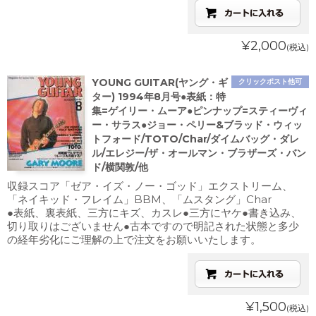
¥2,000
(税込)
YOUNG GUITAR(ヤング・ギ
クリックポスト他可
ター) 1994年8月号●表紙：特
集=ゲイリー・ムーア●ピンナップ=スティーヴィ
ー・サラス●ジョー・ペリー&ブラッド・ウィッ
トフォード/TOTO/Char/ダイムバッグ・ダレ
ル/エレジー/ザ・オールマン・ブラザーズ・バン
ド/横関敦/他
収録スコア「ゼア・イズ・ノー・ゴッド」エクストリーム、
「ネイキッド・フレイム」BBM、「ムスタング」Char
●表紙、裏表紙、三方にキズ、カスレ●三方にヤケ●書き込み、
切り取りはございません●古本ですので明記された状態と多少
の経年劣化にご理解の上で注文をお願いいたします。
¥1,500
(税込)