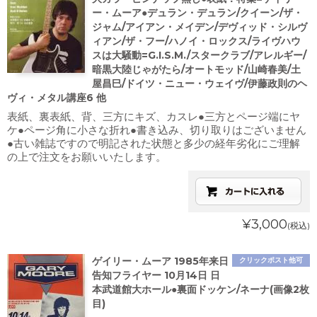
ー・ムーア●デュラン・デュラン/クイーン/ザ・
ジャム/アイアン・メイデン/デヴィッド・シルヴ
ィアン/ザ・フー/ハノイ・ロックス/ライヴハウ
スは大騒動=G.I.S.M./スタークラブ/アレルギー/
暗黒大陸じゃがたら/オートモッド/山崎春美/土
屋昌巳/ドイツ・ニュー・ウェイヴ/伊藤政則のヘ
ヴィ・メタル講座6 他
表紙、裏表紙、背、三方にキズ、カスレ●三方とページ端にヤ
ケ●ページ角に小さな折れ●書き込み、切り取りはございません
●古い雑誌ですので明記された状態と多少の経年劣化にご理解
の上で注文をお願いいたします。
¥3,000
(税込)
ゲイリー・ムーア 1985年来日
クリックポスト他可
告知フライヤー 10月14日 日
本武道館大ホール●裏面ドッケン/ネーナ(画像2枚
目)