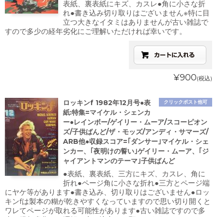
表紙、裏表紙にキズ、カスレ●角に小さな折
れ●書き込み切り取りはございません※特に目
立つ大きなイタミはありませんが古い雑誌で
すので多少の経年劣化にご理解いただければ幸いです。
¥900
(税込)
ロッキンf 1982年12月号●表
クリックポスト他可
紙:特集=マイケル・シェンカ
ー●レインボー/ゲイリー・ムーア/スコーピオン
ズ/子供ばんど/ザ・モッズ/アンディ・サマーズ/
ARB他●収録スコア=｢ダンサー｣マイケル・シェ
ンカー、｢夜明けの誓い｣ゲイリー・ムーア、｢ジ
ャイアントマンのテーマ｣子供ばんど
●表紙、裏表紙、三方にキズ、カスレ、角に
折れ●ページ角に小さな折れ●三方とページ端
にヤケ等があります●書き込み、切り取りはございません●ロッ
キンfは製本の糊が乾きやすくなっていますので思い切り開くと
ワレてページが取れる可能性があります●古い雑誌ですので多