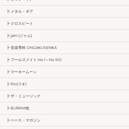
┣ メタル・ギア
┣ クロスビート
┣ jam (ジャム)
┣ 音楽専科 ONGAKUSENKA
┣ フールズメイト No.1～No.100
┣ マーキームーン
┣ Rio(リオ)
┣ ザ・ミュージック
┣ BURRN!他
┣ ベース・マガジン