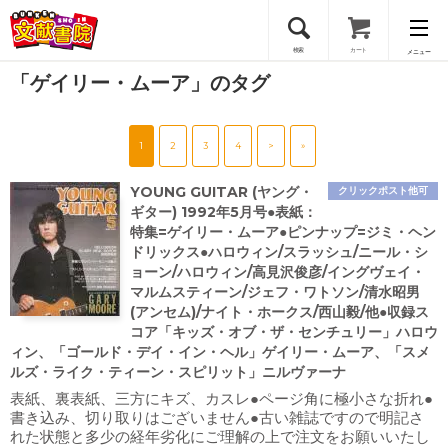
検索
カート
メニュー
「ゲイリー・ムーア」のタグ
会員登録
1
2
3
4
>
»
ログイン
YOUNG GUITAR (ヤング・
クリックポスト他可
ギター) 1992年5月号●表紙：
特集=ゲイリー・ムーア●ピンナップ=ジミ・ヘン
ドリックス●ハロウィン/スラッシュ/ニール・シ
ョーン/ハロウィン/高見沢俊彦/イングヴェイ・
マルムスティーン/ジェフ・ワトソン/清水昭男
(アンセム)/ナイト・ホークス/西山毅/他●収録ス
コア「キッズ・オブ・ザ・センチュリー」ハロウ
ィン、「ゴールド・デイ・イン・ヘル」ゲイリー・ムーア、「スメ
ルズ・ライク・ティーン・スピリット」ニルヴァーナ
表紙、裏表紙、三方にキズ、カスレ●ページ角に極小さな折れ●
書き込み、切り取りはございません●古い雑誌ですので明記さ
れた状態と多少の経年劣化にご理解の上で注文をお願いいたし