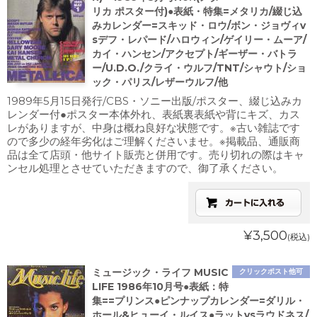
リカ ポスター付)●表紙・特集=メタリカ/綴じ込
みカレンダー=スキッド・ロウ/ボン・ジョヴィv
sデフ・レパード/ハロウィン/ゲイリー・ムーア/
カイ・ハンセン/アクセプト/ギーザー・バトラ
ー/U.D.O./クライ・ウルフ/TNT/シャウト/ショ
ック・パリス/レザーウルフ/他
1989年5月15日発行/CBS・ソニー出版/ポスター、綴じ込みカ
レンダー付●ポスター本体外れ、表紙裏表紙や背にキズ、カス
レがありますが、中身は概ね良好な状態です。※古い雑誌です
ので多少の経年劣化はご理解くださいませ。※掲載品、通販商
品は全て店頭・他サイト販売と併用です。売り切れの際はキャ
ンセル処理とさせていただきますので、御了承ください。
¥3,500
(税込)
ミュージック・ライフ MUSIC
クリックポスト他可
LIFE 1986年10月号●表紙：特
集==プリンス●ピンナップカレンダー=ダリル・
ホール&ヒューイ・ルイス●ラットvsラウドネス/