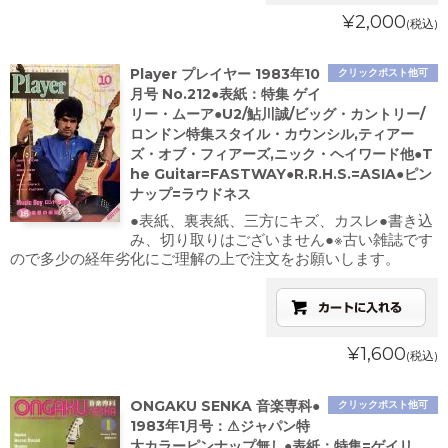
¥2,000
(税込)
Player プレイヤー 1983年10
クリックポスト他可
月号 No.212●表紙：特集 ゲイ
リー・ムーア●U2/鮎川誠/ビッグ・カントリー/
ロンドン特集スタイル・カウンシル,ティアー
ズ・オブ・フィアーズ,ニック・ヘイワード他●T
he Guitar=FASTWAY●R.R.H.S.=ASIA●ピン
ナップ=ラウドネス
●表紙、裏表紙、三方にキズ、カスレ●書き込
み、切り取りはございません●※古い雑誌です
ので多少の経年劣化にご理解の上で注文をお願いします。
¥1,600
(税込)
ONGAKU SENKA 音楽専科●
クリックポスト他可
1983年1月号：⚠ジャパン特
大カラーピンナップ無し●表紙：特集=ゲイリ