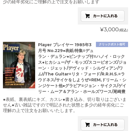
少の経年劣化にご理解の上で注文をお願いします
¥3,000
(税込)
Player プレイヤー 1985年3
クリックポスト他可
月号 No.229●表紙:特集=デュ
ラン・デュラン●ピンナップ付=ハノイ・ロック
ス●ヒカシュー/ザ・モッズ/スコーピオンズ/ジョ
ーン・ジェット/デヴィッド・シルヴィアン/ワ
ム!/The Guitar=リタ・フォード/R.R.H.S.=ラ
ウドネス/サイケをしようぜ=REM,ドリーム・シ
ンジケート他●グラビア=ジョン・サイクス/ゲイ
リー・ムーア＆アラン・ホールズワース/尾崎豊
●表紙、裏表紙にキズ、カスレ●書き込み、切り取りはございま
せん●古い雑誌ですので明記された状態と多少の経年劣化にご
理解の上で注文をお願いいたします。