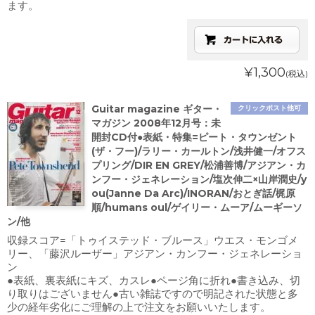
ます。
¥1,300
(税込)
Guitar magazine ギター・
クリックポスト他可
マガジン 2008年12月号：未
開封CD付●表紙・特集=ピート・タウンゼント
(ザ・フー)/ラリー・カールトン/浅井健一/オフス
プリング/DIR EN GREY/松浦善博/アジアン・カ
ンフー・ジェネレーション/塩次伸二×山岸潤史/y
ou(Janne Da Arc)/INORAN/おとぎ話/梶原
順/humans oul/ゲイリー・ムーア/ムーギーソ
ン/他
収録スコア=「トゥイステッド・ブルース」ウエス・モンゴメ
リー、「藤沢ルーザー」アジアン・カンフー・ジェネレーショ
ン
●表紙、裏表紙にキズ、カスレ●ページ角に折れ●書き込み、切
り取りはございません●古い雑誌ですので明記された状態と多
少の経年劣化にご理解の上で注文をお願いいたします。