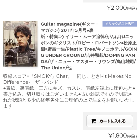
¥2,000
(税込)
Guitar magazine(ギター・
クリックポスト他可
マガジン) 2011年5月号●表
紙・特集=ゲイリー・ムーア追悼/がんばれ!ニッ
ポンのギタリスト/ロビー・ロバートソン●松原正
樹×野呂一生/Plastic Tree/キノコホテル/GOIN
G UNDER GROUND/吉井和哉/DOPING PAN
DA/ザ・ニュー・マスター・サウンズ/鳥山雄司/
The Union/他
収録スコア=「SMOKY」Char、「同じことさ!-It Makes No
Difference-」ザ・バンド
●表紙、裏表紙、三方にキズ、カスレ、表紙左端上に圧迫あと●
書き込み、切り取りはございません●古い雑誌ですので明記さ
れた状態と多少の経年劣化にご理解の上で注文をお願いいたし
ます。
¥1,800
(税込)