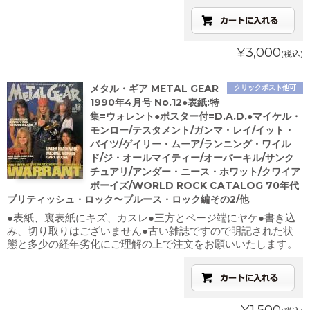
¥3,000
(税込)
メタル・ギア METAL GEAR
クリックポスト他可
1990年4月号 No.12●表紙:特
集=ウォレント●ポスター付=D.A.D.●マイケル・
モンロー/テスタメント/ガンマ・レイ/イット・
バイツ/ゲイリー・ムーア/ランニング・ワイル
ド/ジ・オールマイティー/オーバーキル/サンク
チュアリ/アンダー・ニース・ホワット/クワイア
ボーイズ/WORLD ROCK CATALOG 70年代
ブリティッシュ・ロック〜ブルース・ロック編その2/他
●表紙、裏表紙にキズ、カスレ●三方とページ端にヤケ●書き込
み、切り取りはございません●古い雑誌ですので明記された状
態と多少の経年劣化にご理解の上で注文をお願いいたします。