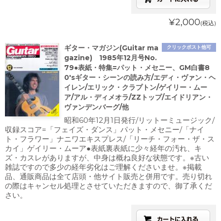
¥2,000
(税込)
ギター・マガジン(Guitar ma
クリックポスト他可
gazine) 1985年12月号No.
79●表紙・特集=パット・メセニー、GM白書8
0'sギター・シーンの読み方/エディ・ヴァン・ヘ
イレン/エリック・クラプトン/ゲイリー・ムー
ア/アル・ディメオラ/ZZトップ/エイドリアン・
ヴァンデンバーグ/他
昭和60年12月1日発行/リットーミュージック/
収録スコア=「フェイズ・ダンス」パット・メセニー/「ナイ
ト・フラワー」ナニワエキスプレス/「リーチ・フォー・ザ・ス
カイ」ゲイリー・ムーア●表紙裏表紙に少々経年の汚れ、キ
ズ・カスレがありますが、中身は概ね良好な状態です。※古い
雑誌ですので多少の経年劣化はご理解くださいませ。※掲載
品、通販商品は全て店頭・他サイト販売と併用です。売り切れ
の際はキャンセル処理とさせていただきますので、御了承くだ
さい。