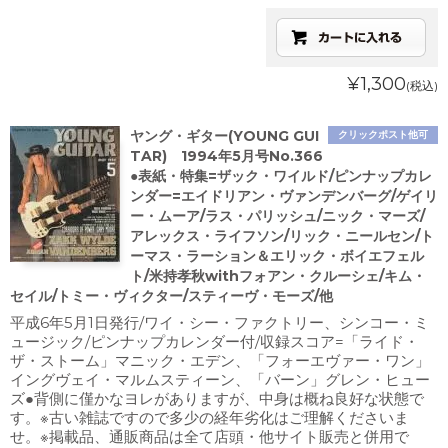
¥1,300
(税込)
ヤング・ギター(YOUNG GUI
クリックポスト他可
TAR) 1994年5月号No.366
●表紙・特集=ザック・ワイルド/ピンナップカレ
ンダー=エイドリアン・ヴァンデンバーグ/ゲイリ
ー・ムーア/ラス・パリッシュ/ニック・マーズ/
アレックス・ライフソン/リック・ニールセン/ト
ーマス・ラーション＆エリック・ボイエフェル
ト/米持孝秋withフォアン・クルーシェ/キム・
セイル/トミー・ヴィクター/スティーヴ・モーズ/他
平成6年5月1日発行/ワイ・シー・ファクトリー、シンコー・ミ
ュージック/ピンナップカレンダー付/収録スコア=「ライド・
ザ・ストーム」マニック・エデン、「フォーエヴァー・ワン」
イングヴェイ・マルムスティーン、「バーン」グレン・ヒュー
ズ●背側に僅かなヨレがありますが、中身は概ね良好な状態で
す。※古い雑誌ですので多少の経年劣化はご理解くださいま
せ。※掲載品、通販商品は全て店頭・他サイト販売と併用で