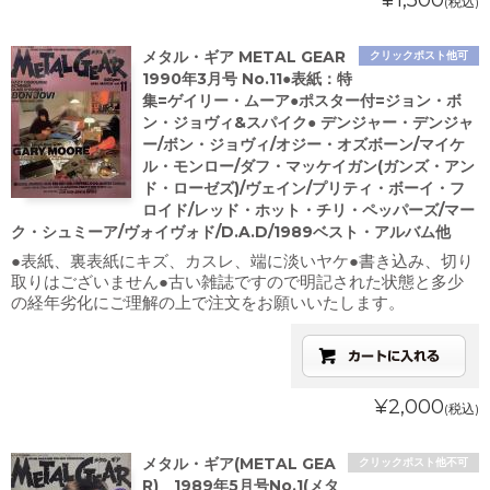
¥1,500
(税込)
メタル・ギア METAL GEAR
クリックポスト他可
1990年3月号 No.11●表紙：特
集=ゲイリー・ムーア●ポスター付=ジョン・ボ
ン・ジョヴィ&スパイク● デンジャー・デンジャ
ー/ボン・ジョヴィ/オジー・オズボーン/マイケ
ル・モンロー/ダフ・マッケイガン(ガンズ・アン
ド・ローゼズ)/ヴェイン/プリティ・ボーイ・フ
ロイド/レッド・ホット・チリ・ペッパーズ/マー
ク・シュミーア/ヴォイヴォド/D.A.D/1989ベスト・アルバム他
●表紙、裏表紙にキズ、カスレ、端に淡いヤケ●書き込み、切り
取りはございません●古い雑誌ですので明記された状態と多少
の経年劣化にご理解の上で注文をお願いいたします。
¥2,000
(税込)
メタル・ギア(METAL GEA
クリックポスト他不可
R) 1989年5月号No.1(メタ