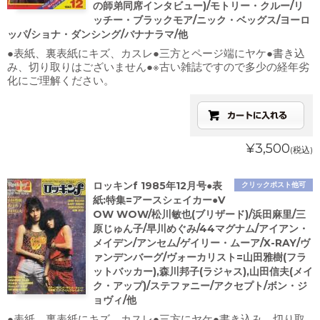
の師弟同席インタビュー)/モトリー・クルー/リ
ッチー・ブラックモア/ニック・ベッグス/ヨーロ
ッパ/ショナ・ダンシング/バナナラマ/他
●表紙、裏表紙にキズ、カスレ●三方とページ端にヤケ●書き込
み、切り取りはございません●※古い雑誌ですので多少の経年劣
化にご理解ください。
¥3,500
(税込)
ロッキンf 1985年12月号●表
クリックポスト他可
紙:特集=アースシェイカー●V
OW WOW/松川敏也(ブリザード)/浜田麻里/三
原じゅん子/早川めぐみ/44マグナム/アイアン・
メイデン/アンセム/ゲイリー・ムーア/X-RAY/ヴ
ァンデンバーグ/ヴォーカリスト=山田雅樹(フラ
ットバッカー),森川邦子(ラジャス),山田信夫(メイ
ク・アップ)/ステファニー/アクセプト/ボン・ジ
ョヴィ/他
●表紙、裏表紙にキズ、カスレ●三方にヤケ●書き込み、切り取