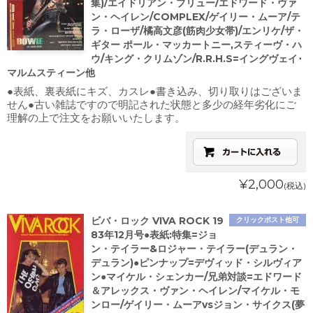
集)/エイドリアン・ブリュー/エドワード・ヴァ
ン・ヘイレン/COMPLEX/ゲイリー・ムーア/テ
ラ・ローザ/橘高文彦(筋肉少女帯)/エンリケ/ザ・
ギター ポール・マッカートニー,スティーヴ・ハ
ウ/キング・クリムゾン/R.R.H.S=イングヴェイ･
マルムスティーン他
●表紙、裏表紙にキズ、カスレ●書き込み、切り取りはございま
せん●古い雑誌ですので明記された状態と多少の経年劣化にご
理解の上で注文をお願いいたします。
¥2,000
(税込)
ビバ・ロック VIVA ROCK 19
クリックポスト他可
83年12月号●表紙:特集=ジョ
ン・テイラー&ロジャー・テイラー(デュラン・
デュラン)●ピンナップ=デヴィッド・シルヴィア
ン●マイケル・シェンカー/兄弟対談=エドワード
＆アレックス・ヴァン・ヘイレン/マイケル・モ
ンロー/ゲイリー・ムーアvsジョン・サイクス(夢