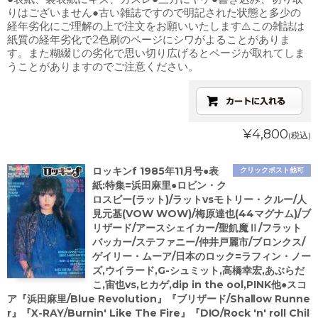
りはございません●古い雑誌ですので明記された状態と多少の
経年劣化にご理解の上で注文をお願いいたします⚠️この雑誌は
紙質の経年劣化で2色刷のページにシワがよることがありま
す。また糊綴じの劣化で思い切り広げるとページが取れてしま
うことがありますのでご注意ください。
¥4,800
(税込)
ロッキンf 1985年11月号●表
クリックポスト他可
紙:特集=浜田麻里●ロビン・ク
ロスビー(ラット)/ラットvsモトリー・クルー/人
見元基(VOW WOW)/梅原達也(44マグナム)/ブ
リザード/アースシェイカー/聖飢魔Ⅱ/フラット
バッカー/ステファニー/仲井戸麗市/ブロンクス/
ゲイリー・ムーア/日本のロック=ラフィン・ノー
ズ,ウイラード,G-シュミット,高橋幸宏,あぶらだ
こ,宙也vs,ヒカゲ,dip in the ool,PINK他●スコ
ア『浜田麻里/Blue Revolution』『ブリザード/Shallow Runne
r』『X-RAY/Burnin' Like The Fire』『DIO/Rock 'n' roll Chil