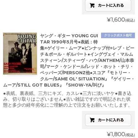
¥1,600
(税込)
ヤング・ギター YOUNG GUI
クリックポスト他可
TAR 1990年5月号●表紙：特
集=ゲイリー・ムーア●ピンナップ付=レブ・ビー
チ＆ポール・ギルバート●イングヴェイ・マルム
スティーン/スティーヴ・ハウ/ANTHEM/山本恭
司/マーク・ケンドール/レッド・ホット・チリ・
ペッパーズ/PERSONZ他●スコア『モトリー・
クルー/SAME OL' SITUATION』『ゲイリー・
ムーア/STILL GOT BLUES』『SHOW-YA/叫び』
●表紙、裏表紙、三方にキズ、カスレ●三方に淡いヤケ●書き込
み、切り取りはございません●古い雑誌ですので明記された状
態と多少の経年劣化にご理解の上で注文をお願いいたします。
¥1,800
(税込)