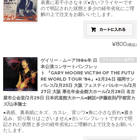
表裏に若干小さなキズ●古いフライヤーです
ので明記された状態と多少の経年劣化にご理
解の上で注文をお願いいたします。
¥800
(税込)
ゲイリー・ムーア1984年 日
クリックポスト他不可
本公演コンサートパンフレッ
ト 『GARY MOORE VICTIM OF THE FUTU
RE WORLD TOUR '84』●2月24日 福岡サン
パレス/2月25日 大阪 フェスティバルホール/2月
27日 大阪 厚生年金会館大ホール/2月28日 名古
屋市公会堂/2月29日 日本武道館大ホール●解説=伊藤政則/宇都宮カ
ズ/山本隆士
●表紙、裏表紙にキズ、カスレ、背ジワ●角に小さな折れ●書き
込み、切り取りはございません●古いパンフレットですので明
記された状態と多少の経年劣化にご理解の上で注文をお願いい
たします。