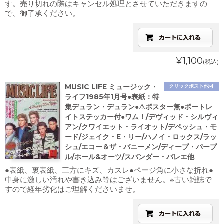
す。売り切れの際はキャンセル処理とさせていただきますの
で、御了承ください。
¥1,100
(税込)
MUSIC LIFE ミュージック・
クリックポスト他可
ライフ1985年1月号●表紙：特
集デュラン・デュラン●⚠ポスター無●ポートレ
イトステッカー付●ワム！/デヴィッド・シルヴィ
アン/クワイエット・ライオット/デペッシュ・モ
ード/ジェイク・E・リー/ハノイ・ロックス/ラッ
シュ/エコー＆ザ・バニーメン/ディープ・パープ
ル/ホール&オーツ/スパンダー・バレエ他
●表紙、裏表紙、三方にキズ、カスレ●ページ角に小さな折れ●
中身に激しい汚れや書き込み等はございません。※古い雑誌で
すので経年劣化はご理解くださいませ。