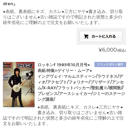
dren』
●表紙、裏表紙にキズ、カスレ●三方にヤケ●書き込み、切り取
りはございません●古い雑誌ですので明記された状態と多少の
経年劣化にご理解の上で注文をお願いいたします。
¥6,000
(税込)
ロッキンf 1985年10月月号●
クリックポスト他可
表紙:特集=ゲイリー・ムーア●
イングヴェイ･マルムスティーン/ラウドネス/デ
ィオ/アクセプト/フォリナー/ブリザード/アンセ
ム/X-RAY/フラットバッカー/聖飢魔Ⅱ/横関敦//
プレゼンス/アースシェイカー/ジミーのステージ
ング講座/
●表紙、裏表紙にキズ、カスレ●三方にヤケ●
書き込み、切り取りはございません●古い雑
誌ですので明記された状態と多少の経年劣化にご理解の上で注
文をお願いいたします。