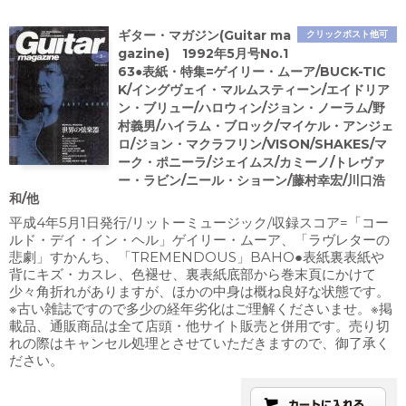
ギター・マガジン(Guitar ma
クリックポスト他可
gazine) 1992年5月号No.1
63●表紙・特集=ゲイリー・ムーア/BUCK-TIC
K/イングヴェイ・マルムスティーン/エイドリア
ン・ブリュー/ハロウィン/ジョン・ノーラム/野
村義男/ハイラム・ブロック/マイケル・アンジェ
ロ/ジョン・マクラフリン/VISON/SHAKES/マ
ーク・ポニーラ/ジェイムス/カミーノ/トレヴァ
ー・ラビン/ニール・ショーン/藤村幸宏/川口浩
和/他
平成4年5月1日発行/リットーミュージック/収録スコア=「コー
ルド・デイ・イン・ヘル」ゲイリー・ムーア、「ラヴレターの
悲劇」すかんち、「TREMENDOUS」BAHO●表紙裏表紙や
背にキズ・カスレ、色褪せ、裏表紙底部から巻末頁にかけて
少々角折れがありますが、ほかの中身は概ね良好な状態です。
※古い雑誌ですので多少の経年劣化はご理解くださいませ。※掲
載品、通販商品は全て店頭・他サイト販売と併用です。売り切
れの際はキャンセル処理とさせていただきますので、御了承く
ださい。