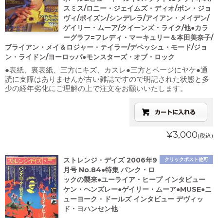
スミス/ロニー・ジェイムズ・ディオ/ボン・ジョ
ヴィ/ポイズン/シンデレラ/アイアン・メイデン/
ゲイリー・ムーア/クイーンズ・ライク/他●カラ
ーグラフ=フレディ・マーキュリー＆本田美奈子/
ブライアン・メイ＆ロジャー・テイラー/デペッシュ・モード/ジョ
ン・ライドン/ヨーロッパ●モンスターズ・オブ・ロック
●表紙、裏表紙、三方にキズ、カスレ●三方とページにヤケ●通
読に支障はありませんが古い雑誌ですので明記された状態と多
少の経年劣化にご理解の上で注文をお願いいたします。
¥3,000
(税込)
ストレンジ・デイズ 2006年9
クリックポスト他可
月号 No.84●特集 パンク・ロ
ックの襲来●ユーライア・ヒープ インタビュー
ケン・ヘンズレー●ゲイリー・ムーア●MUSE●ニ
ューヨーク・ドールズ インタビュー デヴィッ
ド・ヨハンセン他