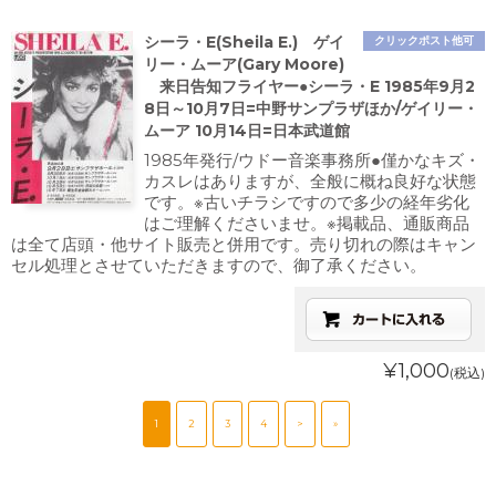
シーラ・E(Sheila E.) ゲイ
クリックポスト他可
リー・ムーア(Gary Moore)
来日告知フライヤー●シーラ・E 1985年9月2
8日～10月7日=中野サンプラザほか/ゲイリー・
ムーア 10月14日=日本武道館
1985年発行/ウドー音楽事務所●僅かなキズ・
カスレはありますが、全般に概ね良好な状態
です。※古いチラシですので多少の経年劣化
はご理解くださいませ。※掲載品、通販商品
は全て店頭・他サイト販売と併用です。売り切れの際はキャン
セル処理とさせていただきますので、御了承ください。
¥1,000
(税込)
1
2
3
4
>
»