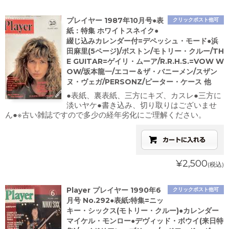
プレイヤー 1987年10月号●表
クリックポスト他可
紙：特集 ホワイトスネイク●
綴じ込みカレンダー付=デペッシュ・モード●浜
田麻里(5ページ)/ボストン/モトリー・クルー/TH
E GUITAR=ゲイリ・ムーア/R.R.H.S.=VOW W
OW/坂本龍一/エコー＆ザ・バニーメン/スザン
ヌ・ヴェガ/PERSONZ/ピーター・ケース 他
●表紙、裏表紙、三方にキズ、カスレ●三方に
淡いヤケ●書き込み、切り取りはございませ
ん●※古い雑誌ですので多少の経年劣化にご理解ください。
¥2,500
(税込)
Player プレイヤー 1990年6
クリックポスト他可
月号 No.292●表紙:特集=ニッ
キー・シックス(モトリー・クルー)●カレンダー
マイケル・モンロー●デヴィッド・ボウイ(来日特