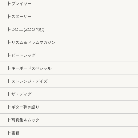
┣ プレイヤー
┣ スヌーザー
┣ DOLL (ZOO含む)
┣ リズム＆ドラムマガジン
┣ ビートレッグ
┣ キーボードスペシャル
┣ ストレンジ・デイズ
┣ ザ・ディグ
┣ ギター弾き語り
┣ 写真集＆ムック
┣ 書籍