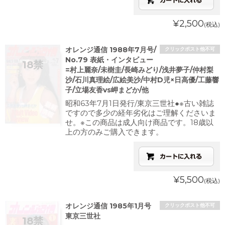
¥2,500
(税込)
オレンジ通信 1988年7月号/
クリックポスト他不可
No.79 表紙・インタビュー
=村上麗奈/未樹圭/長崎みどり/浅井夢子/仲村梨
沙/石川真理絵/広絵美沙/中村D児×日高優/工藤響
子/立場友香vs岬まどか/他
昭和63年7月1日発行/東京三世社●※古い雑誌
ですので多少の経年劣化はご理解くださいま
せ。※この商品は成人向け商品です。18歳以
上の方のみご購入できます。
¥5,500
(税込)
オレンジ通信 1985年1月号
クリックポスト他不可
東京三世社