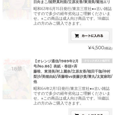
日向まこ/姫野真利亜/立原友香/東清美/菊池エリ
昭和63年6月15日発行/東京三世社●※古い雑誌
ですので多少の経年劣化はご理解くださいま
せ。※この商品は成人向け商品です。18歳以
上の方のみご購入できます。
¥4,500
(税込)
【オレンジ通信/1989年2月
クリックポスト他不可
号/No.86】表紙・巻頭=斉
藤唯、東清美/村上麗奈/立原友香/植田千珈/仲村
梨沙/美穂由紀/斉藤唯vs後藤沙貴/豊丸/太賀麻郎/
他
昭和64年2月1日発行/東京三世社●※古い雑誌
ですので多少の経年劣化はご理解くださいま
せ。※この商品は成人向け商品です。18歳以
上の方のみご購入できます。