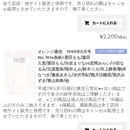
全て店頭・他サイト販売と併用です。売り切れの際はキャンセ
ル処理とさせていただきますので、御了承ください。
¥2,200
(税込)
オレンジ通信 1995年5月号
クリックポスト他可
No.161●表紙=栗田もも/森田
久恵/栗田もも/矢吹まりなvs宏岡みらい/小田な
るみ/北原梨奈/桜井えみ/鈴木リカ/井上静香/駒井
なつき/逢坂あきら/水沢早紀/観月沙織里/高沢み
ずき/青山和希/他
平成7年5月1日発行/東京三世社●※古い雑誌で
すので多少の経年劣化はご理解くださいま
せ。※この商品は成人向け商品です。18歳以
上の方のみご購入できます。※掲載品、通販商品は全て店頭・
他サイト販売と併用です。売り切れの際はキャンセル処理とさ
せていただきますので、御了承ください。