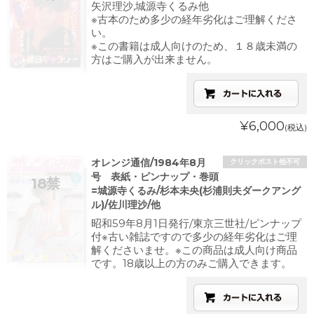
矢沢理沙,城源寺くるみ他
※古本のため多少の経年劣化はご理解くださ
い。
※この書籍は成人向けのため、１８歳未満の
方はご購入が出来ません。
¥6,000
(税込)
オレンジ通信/1984年8月
クリックポスト他不可
号 表紙・ピンナップ・巻頭
=城源寺くるみ/杉本未央(杉浦則夫ダークアング
ル)/佐川理沙/他
昭和59年8月1日発行/東京三世社/ピンナップ
付※古い雑誌ですので多少の経年劣化はご理
解くださいませ。※この商品は成人向け商品
です。18歳以上の方のみご購入できます。