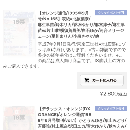
【オレンジ通信/1995年9月
クリックポスト他可
号/No.165】表紙=北原梨奈/
麻生早苗/鈴木リカ/香坂ゆかり/麻宮淳子/麻生早
苗vs片山唯/横須賀昌美/白石ゆか/河合メリージ
ェーン/星川まりん/小泉さやか/他
平成7年9月1日発行/東京三世社●地(底部)にゾ
ッキ線(赤線)があります。※古い雑誌ですので
多少の経年劣化はご理解くださいませ。※こ
の商品は成人向け商品です。18歳以上の方の
みご購入できます。
¥2,800
(税込)
【デラックス・オレンジ(DX
クリックポスト他可
ORANGE)/オレンジ通信198
8年6月号増刊/vol.1】かとうみゆき/葉山みどり/
斉藤唯/村上麗奈/沢田ユカ/青木ゆかり/秋ちえみ/