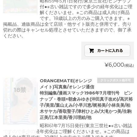
昭和59年5月1日発行/東京三世社/ピンナップ
付●※古い雑誌ですので多少の経年劣化はご理
解くださいませ。※この商品は成人向け商品
です。18歳以上の方のみご購入できます。※
掲載品、通販商品は全て店頭・他サイト販売と併用です。売り
切れの際はキャンセル処理とさせていただきますので、御了承
ください。
¥6,000
(税込)
ORANGEMATE(オレンジ
クリックポスト他不可
メイト)写真集/オレンジ通信
特別編集/漫画スマック1986年7月増刊号 ピン
ナップ・巻頭=朝倉みゆき(沖田真子改め)/高沢裕
子/美里/葉山えみ/小早川恵/梶裕美/小林良美/柏
木サヤカ/香取聖子/津村ひとみ/大滝かつ美/生駒
正美/江本里美/香川理絵/他
昭和61年7月15日発行/東京三世社●※古い雑誌
ですので多少の経年劣化はご理解くださいませ。※この商品は