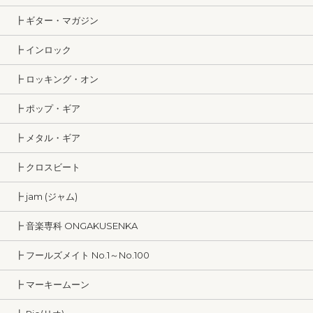
┣ ギター・マガジン
┣ インロック
┣ ロッキング・オン
┣ ポップ・ギア
┣ メタル・ギア
┣ クロスビート
┣ jam (ジャム)
┣ 音楽専科 ONGAKUSENKA
┣ フールズメイト No.1～No.100
┣ マーキームーン