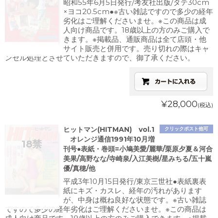
昭和55年6月5日発行/考友社出版/タテ30cm
×ヨコ20.5cm●※古い雑誌ですので多少の経年
劣化はご理解くださいませ。※この商品は成
人向け商品です。18歳以上の方のみご購入で
きます。※掲載品、通販商品は全て店頭・他
サイト販売と併用です。売り切れの際はキャ
ンセル処理とさせていただきますので、御了承ください。
¥28,000
(税込)
ヒットマン(HITMAN) vol.1
クリックポスト他可
オレンジ通信1991年10月増
刊号●表紙・巻頭=小鳩美愛/麗華/栗原夕夏＆河合
美果/高野なな/寺崎泉/入江美樹/星みちる/五十嵐
優/真穂/他
平成3年10月15日発行/東京三世社●表紙裏表
紙にキズ・カスレ、経年の汚れがあります
が、中身は概ね良好な状態です。※古い雑誌
ですので多少の経年劣化はご理解くださいませ。※この商品は