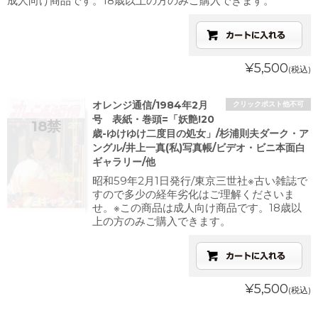
成人向け商品です。18歳以上の方のみご購入できます。
¥5,500
(税込)
オレンジ通信/1984年2月
クリックポスト他不可
号 表紙・巻頭=「妖艶!20
歳-ゆけゆけ二度目の処女」/杉浦則夫ダーク・ア
ングル/井上一真(私)写真帳/ビデオ・ビニ本面白
ギャラリー/他
昭和59年2月1日発行/東京三世社※古い雑誌で
すので多少の経年劣化はご理解くださいま
せ。※この商品は成人向け商品です。18歳以
上の方のみご購入できます。
¥5,500
(税込)