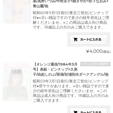
菜/高野いづみ/中村京子×緑さやか×杉下なおみ×
青山麗/他
昭和60年9月1日発行/東京三世社/ピンナップ
付●※古い雑誌ですので多少の経年劣化はご理
解くださいませ。※この商品は成人向け商品
です。18歳以上の方のみご購入できます。
¥4,000
(税込)
【オレンジ通信/1984年3月
クリックポスト他不可
号】表紙・ピンナップ=久美
子/由起しのぶ/亜湖/杉浦則夫ダークアングル/他
昭和59年3月1日発行/東京三世社/ピンナップ
付●背ヤケがあります。※古い雑誌ですので多
少の経年劣化はご理解くださいませ。※この
商品は成人向け商品です。18歳以上の方のみ
ご購入できます。