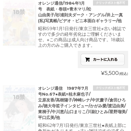
オレンジ通信/1984年1月
クリックポスト他不可
号 表紙・巻頭=青木マリ/松
山由美子/杉浦則夫ダーク・アングル/井上一真
(私)写真帳/ビデオ・ビニ本面白ギャラリー/他
昭和59年1月1日発行/東京三世社※古い雑誌で
すので多少の経年劣化はご理解くださいま
せ。※この商品は成人向け商品です。18歳以
上の方のみご購入できます。
¥5,500
(税込)
オレンジ通信 1987年7月
クリックポスト他不可
号No.67●表紙=桂木麻也子/
立原友香/高樹陽子/神崎レナ/中沢慶子/倉田ひろ
み/徳大寺笙子インタビュー/かがみ愛/渡辺由美/
東桐子/中川恵/山口まりこ/川副ひとみ/星野瑠美/
平口広美/他
昭和62年7月1日発行/東京三世社●表紙上部に
角折れがあります。※古い雑誌ですので多少