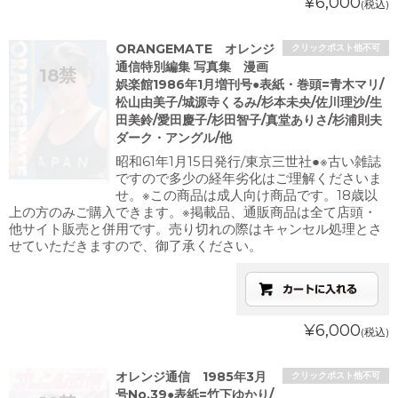
¥6,000
(税込)
ORANGEMATE オレンジ
クリックポスト他不可
通信特別編集 写真集 漫画
娯楽館1986年1月増刊号●表紙・巻頭=青木マリ/
松山由美子/城源寺くるみ/杉本未央/佐川理沙/生
田美鈴/愛田慶子/杉田智子/真堂ありさ/杉浦則夫
ダーク・アングル/他
昭和61年1月15日発行/東京三世社●※古い雑誌
ですので多少の経年劣化はご理解くださいま
せ。※この商品は成人向け商品です。18歳以
上の方のみご購入できます。※掲載品、通販商品は全て店頭・
他サイト販売と併用です。売り切れの際はキャンセル処理とさ
せていただきますので、御了承ください。
¥6,000
(税込)
オレンジ通信 1985年3月
クリックポスト他不可
号No.39●表紙=竹下ゆかり/