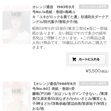
オレンジ通信 1983年9月
クリックポスト他不可
号No.1●表紙・巻頭=島崎ユ
キ「ユキがロックを棄てた夏」杉浦則夫ダークア
ングル/田代葉子/香取夕子/他
昭和58年9月1日発行/東京三世社●頁に一部福
紙があります。古い雑誌ですので多少の経年
劣化はご理解くださいませ。※この商品は成
人向け商品です。18歳以上の方のみご購入で
きます。
¥5,500
(税込)
【オレンジ通信/1988年8月
クリックポスト他不可
号/No.80】表紙・巻頭=斉
藤唯/戸川純「女はソレをガマンできない」/東清
美/立原友香/白浜なぎさ/かわいさとみ/篠宮とも
子/岬まどか/冴島奈緒/渡辺由美/前原祐子/村西と
おる/他