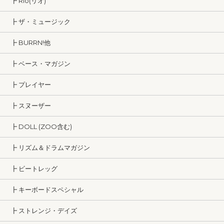
┣ Rio(リオ)
┣ ザ・ミュージック
┣ BURRN!他
┣ ベース・マガジン
┣ プレイヤー
┣ スヌーザー
┣ DOLL (ZOO含む)
┣ リズム＆ドラムマガジン
┣ ビートレッグ
┣ キーボードスペシャル
┣ ストレンジ・デイズ