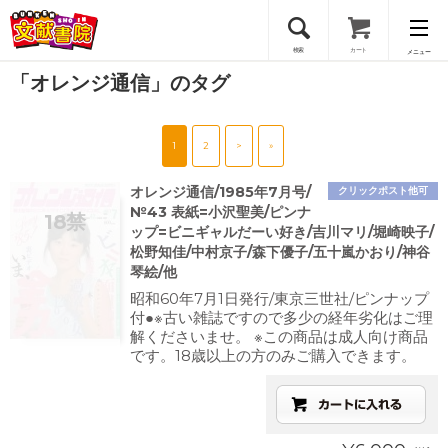
検索
カート
メニュー
「オレンジ通信」のタグ
会員登録
1
2
>
»
ログイン
オレンジ通信/1985年7月号/
クリックポスト他可
№43 表紙=小沢聖美/ピンナ
ップ=ビニギャルだーい好き/吉川マリ/堀崎映子/
松野知佳/中村京子/森下優子/五十嵐かおり/神谷
琴絵/他
昭和60年7月1日発行/東京三世社/ピンナップ
付●※古い雑誌ですので多少の経年劣化はご理
解くださいませ。 ※この商品は成人向け商品
です。18歳以上の方のみご購入できます。