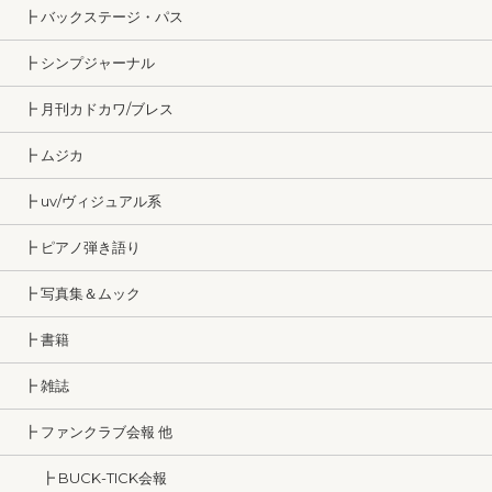
┣ バックステージ・パス
┣ シンプジャーナル
┣ 月刊カドカワ/ブレス
┣ ムジカ
┣ uv/ヴィジュアル系
┣ ピアノ弾き語り
┣ 写真集＆ムック
┣ 書籍
┣ 雑誌
┣ ファンクラブ会報 他
┣ BUCK-TICK会報