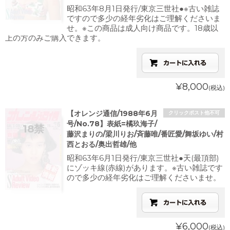
昭和63年8月1日発行/東京三世社●※古い雑誌
ですので多少の経年劣化はご理解くださいま
せ。※この商品は成人向け商品です。18歳以
上の方のみご購入できます。
¥8,000
(税込)
【オレンジ通信/1988年6月
クリックポスト他不可
号/No.78】表紙=橘玖海子/
藤沢まりの/梁川りお/斉藤唯/番匠愛/舞坂ゆい/村
西とおる/奥出哲雄/他
昭和63年6月1日発行/東京三世社●天(最頂部)
にゾッキ線(赤線)があります。※古い雑誌です
ので多少の経年劣化はご理解くださいませ。
¥6,000
(税込)