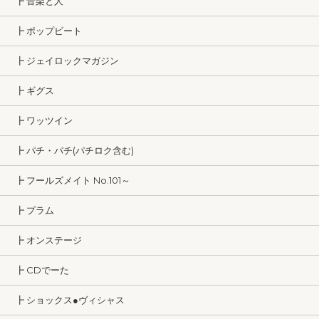
┣ 音楽と人
┣ ポップビート
┣ ジェイロックマガジン
┣ ギグス
┣ ワッツイン
┣ パチ・パチ(パチロク含む)
┣ フールズメイト No.101～
┣ プラム
┣ オンステージ
┣ CDでーた
┣ ショックス●ヴィシャス