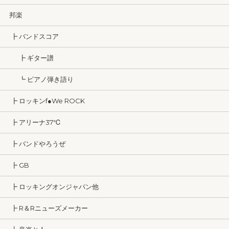
邦楽
┣ バンドスコア
┣ ギター譜
┗ ピアノ弾き語り
┣ ロッキンf●We ROCK
┣ アリーナ37℃
┣ バンドやろうぜ
┣ GB
┣ ロッキングオンジャパン他
┣ R＆Rニューズメーカー