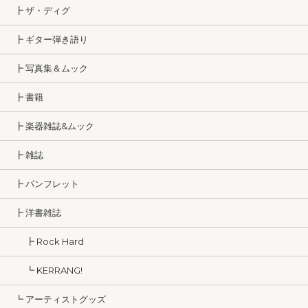
┣ ザ・ディグ
┣ ギター弾き語り
┣ 写真集＆ムック
┣ 書籍
┣ 楽器雑誌&ムック
┣ 雑誌
┣ パンフレット
┣ 洋書雑誌
┣ Rock Hard
┗ KERRANG!
┗ アーティストグッズ