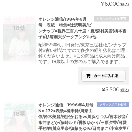
¥6,000
(税込)
オレンジ通信/1984年6月
クリックポスト他不可
号 表紙・特集=辻沢明美/ピ
ンナップ=視界三百六十度・夏/森村美雪(橋本杏
子)/杉浦則夫ダークアングル/他
昭和59年6月1日発行/東京三世社/ピンナップ
付※古い雑誌ですので多少の経年劣化はご理
解くださいませ。※この商品は成人向け商品
です。18歳以上の方のみご購入できます。
¥5,500
(税込)
オレンジ通信 1996年4月号
クリックポスト他可
No.172●表紙=橘未稀/川奈由
依/鈴木美麗/桜沢かおるvs川浜なつみ/宮木汐音/
永井まどか/藤崎ルミ/香坂ゆかり/三原夕香/可愛
手翔/白川麻里奈/須藤あゆみ/日向まこ/小室友里/