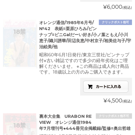
¥6,000
(税込)
オレンジ通信/1985年6月号/
クリックポスト他可
№42 表紙=栗原ひろみ/ピン
ナップ=ビニGalだーい好き/小ノ葉ともえ/小川
恵子/織川誘華/田辺良恵/中村京子/相美佐与子/宇
治絵美/他
昭和60年6月1日発行/東京三世社/ピンナップ
付※古い雑誌ですので多少の経年劣化はご理
解くださいませ。 ※この商品は成人向け商品
です。18歳以上の方のみご購入できます。
¥4,500
(税込)
裏本大全集 URABON RE
クリックポスト他不可
VIEW オレンジ通信1984
年7月増刊号●444冊完全掲載録/監修=奥出哲雄