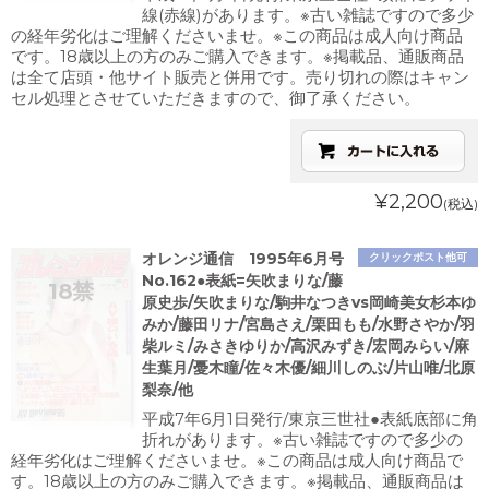
線(赤線)があります。※古い雑誌ですので多少
の経年劣化はご理解くださいませ。※この商品は成人向け商品
です。18歳以上の方のみご購入できます。※掲載品、通販商品
は全て店頭・他サイト販売と併用です。売り切れの際はキャン
セル処理とさせていただきますので、御了承ください。
¥2,200
(税込)
オレンジ通信 1995年6月号
クリックポスト他可
No.162●表紙=矢吹まりな/藤
原史歩/矢吹まりな/駒井なつきvs岡崎美女杉本ゆ
みか/藤田リナ/宮島さえ/栗田もも/水野さやか/羽
柴ルミ/みさきゆりか/高沢みずき/宏岡みらい/麻
生葉月/憂木瞳/佐々木優/細川しのぶ/片山唯/北原
梨奈/他
平成7年6月1日発行/東京三世社●表紙底部に角
折れがあります。※古い雑誌ですので多少の
経年劣化はご理解くださいませ。※この商品は成人向け商品で
す。18歳以上の方のみご購入できます。※掲載品、通販商品は