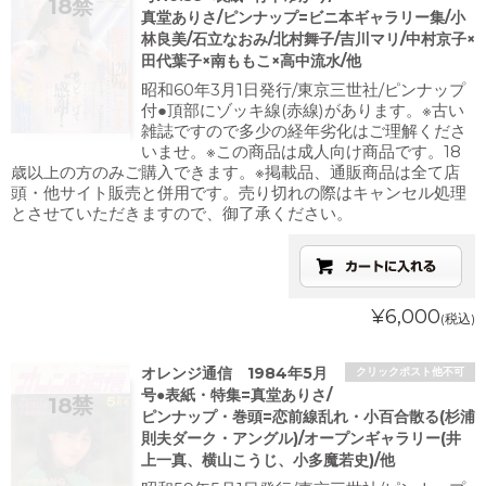
真堂ありさ/ピンナップ=ビニ本ギャラリー集/小
林良美/石立なおみ/北村舞子/吉川マリ/中村京子×
田代葉子×南ももこ×高中流水/他
昭和60年3月1日発行/東京三世社/ピンナップ
付●頂部にゾッキ線(赤線)があります。※古い
雑誌ですので多少の経年劣化はご理解くださ
いませ。※この商品は成人向け商品です。18
歳以上の方のみご購入できます。※掲載品、通販商品は全て店
頭・他サイト販売と併用です。売り切れの際はキャンセル処理
とさせていただきますので、御了承ください。
¥6,000
(税込)
オレンジ通信 1984年5月
クリックポスト他不可
号●表紙・特集=真堂ありさ/
ピンナップ・巻頭=恋前線乱れ・小百合散る(杉浦
則夫ダーク・アングル)/オープンギャラリー(井
上一真、横山こうじ、小多魔若史)/他