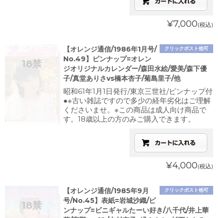
¥7,000
(税込)
【オレンジ通信/1986年1月号/
クリックポスト他可
No.49】ピンナップ=オレン
ジオリジナルカレンダー/森田水絵/愛美/森下優
子/真堂ありさvs橋本杏子/菊島里子/他
昭和61年1月1日発行/東京三世社/ピンナップ付
●※古い雑誌ですので多少の経年劣化はご理解
くださいませ。※この商品は成人向け商品で
す。18歳以上の方のみご購入できます。
¥4,000
(税込)
【オレンジ通信/1985年9月
クリックポスト他可
号/No.45】表紙=岩城沙織/ピ
ンナップ=ビニギャルたーい好き/八千代/井上華