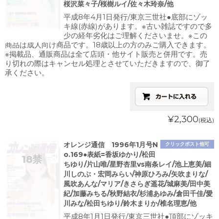
桜沢菜々子/桜樹ルイ/佐々木玲奈/他
平成8年4月1日発行/東京三世社●底部にゾッ
キ線(赤線)があります。※古い雑誌ですので多
少の経年劣化はご理解くださいませ。※この
商品は成人向け商品です。18歳以上の方のみご購入できます。
※掲載品、通販商品は全て店頭・他サイト販売と併用です。売
り切れの際はキャンセル処理とさせていただきますので、御了
承ください。
¥2,300
(税込)
オレンジ通信 1996年1月号N
クリックポスト他可
o.169●表紙=香坂ゆかり/松田
ちゆり/片山唯/星野杏里vs南条レイ/池上恵美/細
川しのぶ・宏岡みらい/神原ひろみ/矢吹まりな/
風吹あんな/マリア/きさらぎ遥花/城麻美/田中美
紀/加藤みちる/秋野結衣/杉浦あゆみ/倉田千佳/愛
川みな/松田ちゆり/鈴木まりか/椎名理恵/他
平成8年1月1日発行/東京三世社●頂部にゾッキ