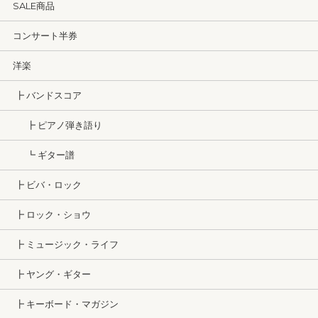
SALE商品
コンサート半券
洋楽
┣ バンドスコア
┣ ピアノ弾き語り
┗ ギター譜
┣ ビバ・ロック
┣ ロック・ショウ
┣ ミュージック・ライフ
┣ ヤング・ギター
┣ キーボード・マガジン