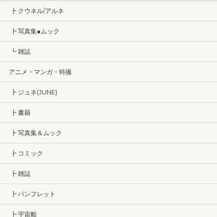
┣ クウネル/アルネ
┣ 写真集●ムック
┗ 雑誌
アニメ・マンガ・特撮
┣ ジュネ(JUNE)
┣ 書籍
┣ 写真集＆ムック
┣ コミック
┣ 雑誌
┣ パンフレット
┣ 宇宙船