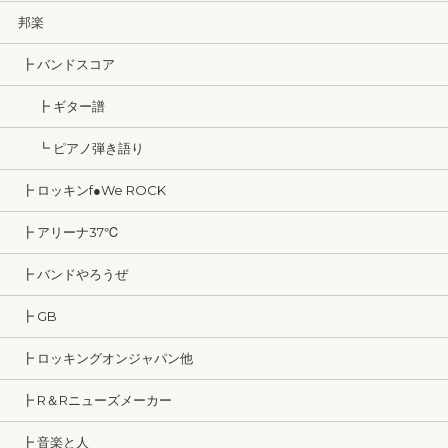
邦楽
┣ バンドスコア
┣ ギター譜
┗ ピアノ弾き語り
┣ ロッキンf●We ROCK
┣ アリーナ37℃
┣ バンドやろうぜ
┣ GB
┣ ロッキングオンジャパン他
┣ R＆Rニューズメーカー
┣ 音楽と人