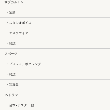
サブカルチャー
┣ 宝島
┣ スタジオボイス
┣ エスクァイア
┗ 雑誌
スポーツ
┣ プロレス、ボクシング
┣ 雑誌
┗ 写真集
TVドラマ
┣ 台本●ポスター 他