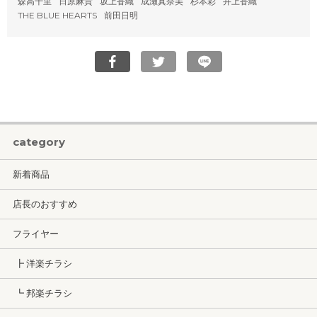
森高千里
日原麻貴
坂上香織
成瀬真奈美
杉本彩
井上香織
THE BLUE HEARTS
前田日明
category
新着商品
店長のおすすめ
フライヤー
┣ 洋楽チラシ
┗ 邦楽チラシ