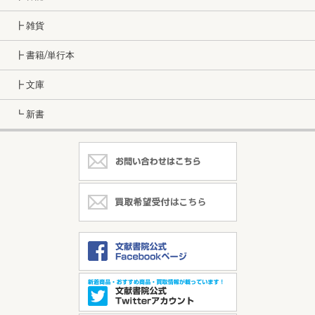
┣ 雑貨
┣ 書籍/単行本
┣ 文庫
┗ 新書