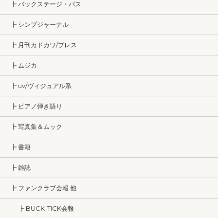
┣ バックステージ・パス
┣ シンプジャーナル
┣ 月刊カドカワ/ブレス
┣ ムジカ
┣ uv/ヴィジュアル系
┣ ピアノ弾き語り
┣ 写真集＆ムック
┣ 書籍
┣ 雑誌
┣ ファンクラブ会報 他
┣ BUCK-TICK会報