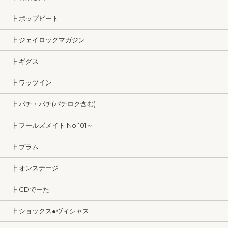
┣ ポップビート
┣ ジェイロックマガジン
┣ ギグス
┣ ワッツイン
┣ パチ・パチ(パチロク含む)
┣ フールズメイト No.101～
┣ プラム
┣ オンステージ
┣ CDでーた
┣ ショックス●ヴィシャス