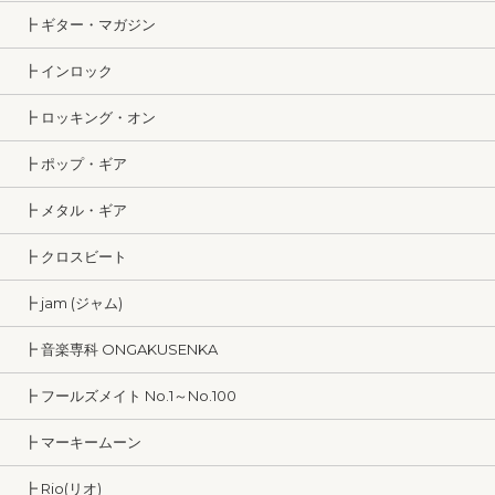
┣ ギター・マガジン
┣ インロック
┣ ロッキング・オン
┣ ポップ・ギア
┣ メタル・ギア
┣ クロスビート
┣ jam (ジャム)
┣ 音楽専科 ONGAKUSENKA
┣ フールズメイト No.1～No.100
┣ マーキームーン
┣ Rio(リオ)