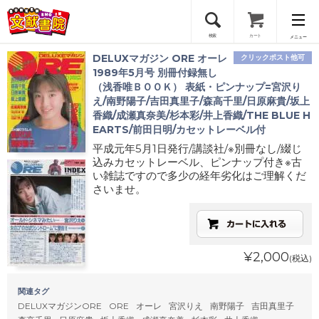
検索
カート
メニュー
DELUXマガジン ORE オーレ
クリックポスト他可
会員登録
1989年5月号 別冊付録無し
（浅香唯ＢＯＯＫ） 表紙・ピンナップ=宮沢り
え/南野陽子/吉田真里子/森高千里/日原麻貴/坂上
ログイン
香織/成瀬真奈美/杉本彩/井上香織/THE BLUE H
EARTS/前田日明/カセットレーベル付
平成元年5月1日発行/講談社/※別冊なし/綴じ
込みカセットレーベル、ピンナップ付き※古
い雑誌ですので多少の経年劣化はご理解くだ
さいませ。
¥2,000
(税込)
関連タグ
DELUXマガジンORE
ORE
オーレ
宮沢りえ
南野陽子
吉田真里子