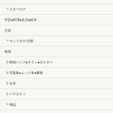
┗ スターログ
手芸●料理●生活●絵本
文芸
┗ サンリオSF文庫
映画
┣ 映画パンフ●チラシ●ポスター
┣ 写真集●ムック本●書籍
┣ 台本
┣ バラエティ
┗ 雑誌