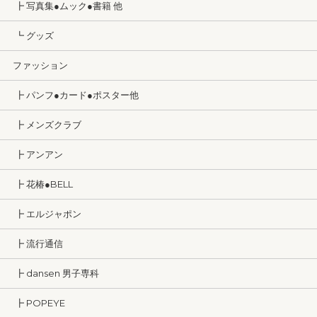
┣ 写真集●ムック●書籍 他
┗ グッズ
ファッション
┣ パンフ●カード●ポスター他
┣ メンズクラブ
┣ アンアン
┣ 花椿●BELL
┣ エルジャポン
┣ 流行通信
┣ dansen 男子専科
┣ POPEYE