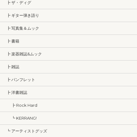
┣ ザ・ディグ
┣ ギター弾き語り
┣ 写真集＆ムック
┣ 書籍
┣ 楽器雑誌&ムック
┣ 雑誌
┣ パンフレット
┣ 洋書雑誌
┣ Rock Hard
┗ KERRANG!
┗ アーティストグッズ