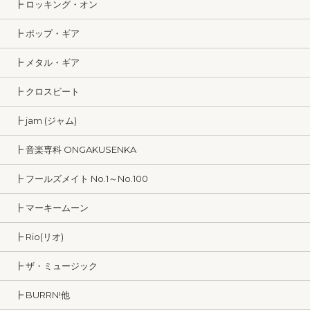
┣ ロッキング・オン
┣ ポップ・ギア
┣ メタル・ギア
┣ クロスビート
┣ jam (ジャム)
┣ 音楽専科 ONGAKUSENKA
┣ フールズメイト No.1～No.100
┣ マーキームーン
┣ Rio(リオ)
┣ ザ・ミュージック
┣ BURRN!他