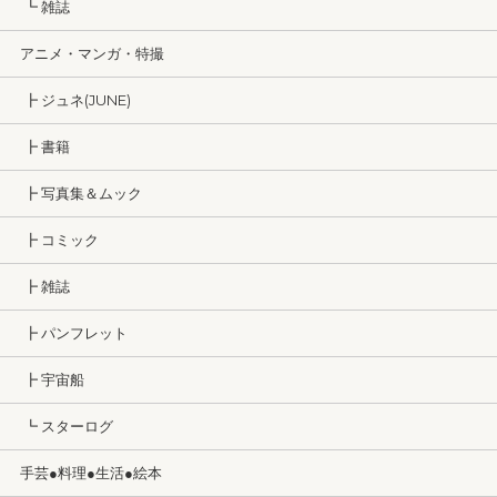
┗ 雑誌
アニメ・マンガ・特撮
┣ ジュネ(JUNE)
┣ 書籍
┣ 写真集＆ムック
┣ コミック
┣ 雑誌
┣ パンフレット
┣ 宇宙船
┗ スターログ
手芸●料理●生活●絵本