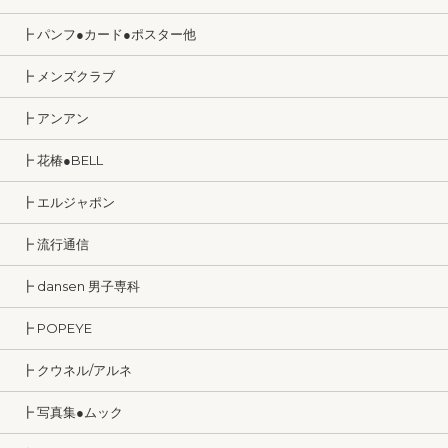
┣ パンフ●カード●ポスター他
┣ メンズクラブ
┣ アンアン
┣ 花椿●BELL
┣ エルジャポン
┣ 流行通信
┣ dansen 男子専科
┣ POPEYE
┣ クウネル/アルネ
┣ 写真集●ムック