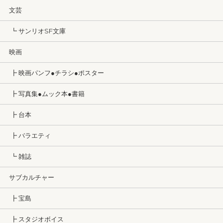
文芸
┗ サンリオSF文庫
映画
┣ 映画パンフ●チラシ●ポスター
┣ 写真集●ムック本●書籍
┣ 台本
┣ バラエティ
┗ 雑誌
サブカルチャー
┣ 宝島
┣ スタジオボイス