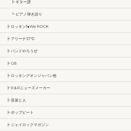
┣ ギター譜
┗ ピアノ弾き語り
┣ ロッキンf●We ROCK
┣ アリーナ37℃
┣ バンドやろうぜ
┣ GB
┣ ロッキングオンジャパン他
┣ R＆Rニューズメーカー
┣ 音楽と人
┣ ポップビート
┣ ジェイロックマガジン