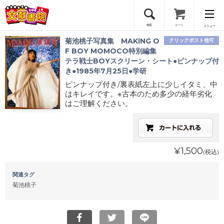
検索
カート
メニュー
菊池桃子写真集 MAKING O
クリックポスト他可
会員登録
F BOY MOMOCO特別編集
テラ戦士BOYスクリーン・シート●ピンナップ付
き●1985年7月25日●学研
ログイン
ピンナップ付き/裏表紙左上に少しイタミ、中
はキレイです。※古本のため多少の経年劣化
はご理解ください。
¥1,500
(税込)
関連タグ
菊池桃子