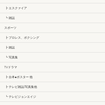
┣ エスクァイア
┗ 雑誌
スポーツ
┣ プロレス、ボクシング
┣ 雑誌
┗ 写真集
TVドラマ
┣ 台本●ポスター 他
┣ テレビ雑誌/写真集他
┗ テレビジョンエイジ