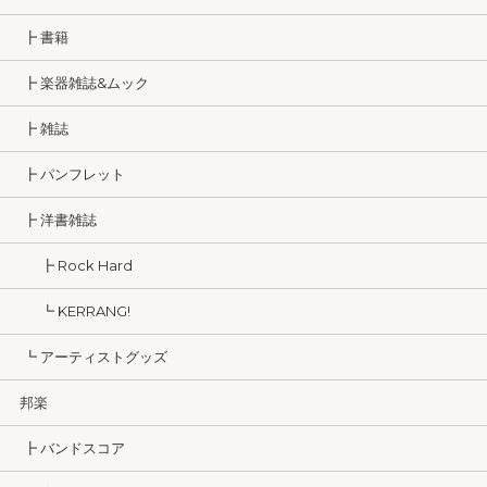
┣ 書籍
┣ 楽器雑誌&ムック
┣ 雑誌
┣ パンフレット
┣ 洋書雑誌
┣ Rock Hard
┗ KERRANG!
┗ アーティストグッズ
邦楽
┣ バンドスコア