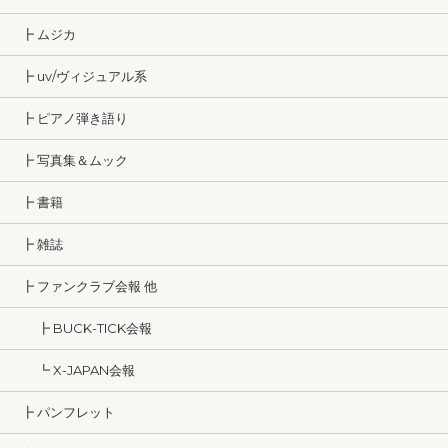
┣ ムジカ
┣ uv/ヴィジュアル系
┣ ピアノ弾き語り
┣ 写真集＆ムック
┣ 書籍
┣ 雑誌
┣ ファンクラブ会報 他
┣ BUCK-TICK会報
┗ X-JAPAN会報
┣ パンフレット