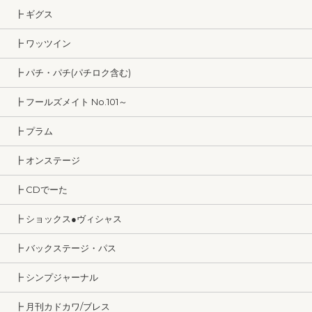
┣ ギグス
┣ ワッツイン
┣ パチ・パチ(パチロク含む)
┣ フールズメイト No.101～
┣ プラム
┣ オンステージ
┣ CDでーた
┣ ショックス●ヴィシャス
┣ バックステージ・パス
┣ シンプジャーナル
┣ 月刊カドカワ/ブレス