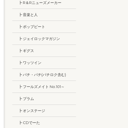
┣ R＆Rニューズメーカー
┣ 音楽と人
┣ ポップビート
┣ ジェイロックマガジン
┣ ギグス
┣ ワッツイン
┣ パチ・パチ(パチロク含む)
┣ フールズメイト No.101～
┣ プラム
┣ オンステージ
┣ CDでーた