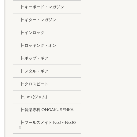
┣ キーボード・マガジン
┣ ギター・マガジン
┣ インロック
┣ ロッキング・オン
┣ ポップ・ギア
┣ メタル・ギア
┣ クロスビート
┣ jam (ジャム)
┣ 音楽専科 ONGAKUSENKA
┣ フールズメイト No.1～No.10
0