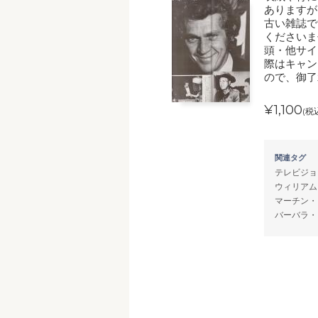
ありますが
古い雑誌で
くださいま
頭・他サイ
際はキャン
ので、御了
¥1,100
(税
関連タグ
テレビジョ
ウィリアム
マーチン・
バーバラ・