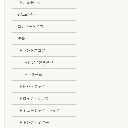
┗ 邦楽チラシ
SALE商品
コンサート半券
洋楽
┣ バンドスコア
┣ ピアノ弾き語り
┗ ギター譜
┣ ビバ・ロック
┣ ロック・ショウ
┣ ミュージック・ライフ
┣ ヤング・ギター