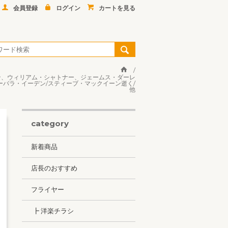
会員登録
ログイン
カートを見る
ジソン、ウィリアム・シャトナー、ジェームス・ダーレ
バラ・イーデン/スティーブ・マックイーン逝く/
他
category
新着商品
店長のおすすめ
フライヤー
┣ 洋楽チラシ