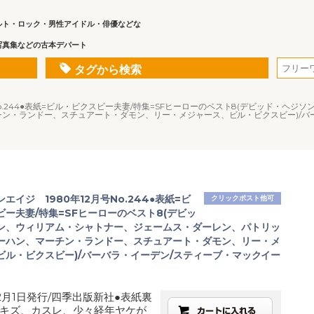
ルト・ロック・男性アイドル・俳優などな
写真集などの古本デパート
タグから検索
No.244●表紙=ビル・ビクスビー夫妻/特集=SFヒーローのベスト8(デビッド・ヘ
ン・ランドー、スチュアート・ダモン、リー・メジャース、ビル・ビクスビー)/バー
エイジ 1980年12月号No.244●表紙=ビ
クリックポスト他可
ビー夫妻/特集=SFヒーローのベスト8(デビッ
ン、ウィリアム・シャトナー、ジェームス・ダーレン、パトリッ
ーハン、マーチン・ランドー、スチュアート・ダモン、リー・メ
ビル・ビクスビー)/バーバラ・イーデン/スティーブ・マックイー
12月1日発行/四季出版新社●表紙裏
キズ、カスレ、少々経年ヤケが