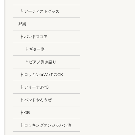
┗ アーティストグッズ
邦楽
┣ バンドスコア
┣ ギター譜
┗ ピアノ弾き語り
┣ ロッキンf●We ROCK
┣ アリーナ37℃
┣ バンドやろうぜ
┣ GB
┣ ロッキングオンジャパン他