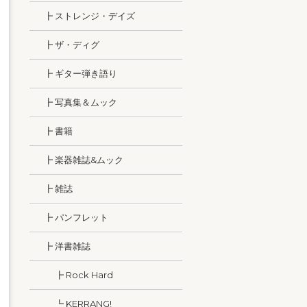
┣ ストレンジ・デイズ
┣ ザ・ディグ
┣ ギター弾き語り
┣ 写真集＆ムック
┣ 書籍
┣ 楽器雑誌&ムック
┣ 雑誌
┣ パンフレット
┣ 洋書雑誌
┣ Rock Hard
┗ KERRANG!