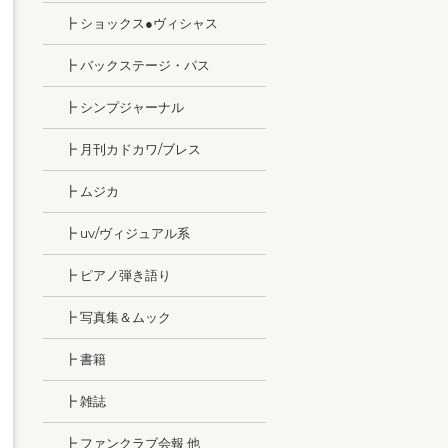
┣ ショックス●ヴィシャス
┣ バックステージ・パス
┣ シンプジャーナル
┣ 月刊カドカワ/ブレス
┣ ムジカ
┣ uv/ヴィジュアル系
┣ ピアノ弾き語り
┣ 写真集＆ムック
┣ 書籍
┣ 雑誌
┣ ファンクラブ会報 他