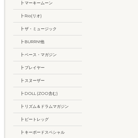
┣ マーキームーン
┣ Rio(リオ)
┣ ザ・ミュージック
┣ BURRN!他
┣ ベース・マガジン
┣ プレイヤー
┣ スヌーザー
┣ DOLL (ZOO含む)
┣ リズム＆ドラムマガジン
┣ ビートレッグ
┣ キーボードスペシャル