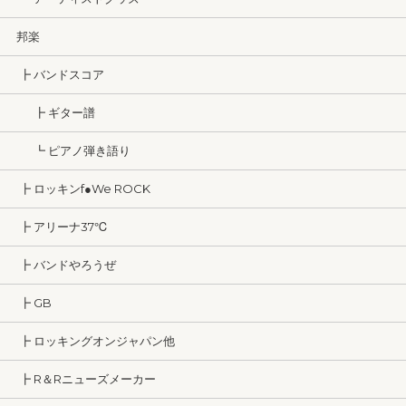
邦楽
┣ バンドスコア
┣ ギター譜
┗ ピアノ弾き語り
┣ ロッキンf●We ROCK
┣ アリーナ37℃
┣ バンドやろうぜ
┣ GB
┣ ロッキングオンジャパン他
┣ R＆Rニューズメーカー