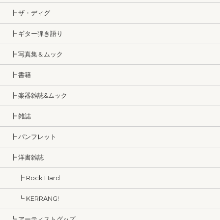
┣ ザ・ディグ
┣ ギター弾き語り
┣ 写真集＆ムック
┣ 書籍
┣ 楽器雑誌&ムック
┣ 雑誌
┣ パンフレット
┣ 洋書雑誌
┣ Rock Hard
┗ KERRANG!
┗ アーティストグッズ