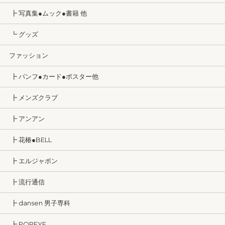
┣ 写真集●ムック●書籍 他
┗ グッズ
ファッション
┣ パンフ●カード●ポスター他
┣ メンズクラブ
┣ アンアン
┣ 花椿●BELL
┣ エルジャポン
┣ 流行通信
┣ dansen 男子専科
┣ POPEYE