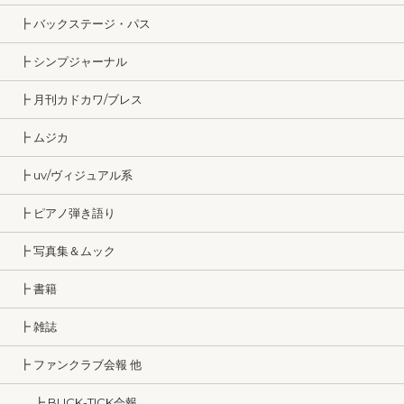
┣ バックステージ・パス
┣ シンプジャーナル
┣ 月刊カドカワ/ブレス
┣ ムジカ
┣ uv/ヴィジュアル系
┣ ピアノ弾き語り
┣ 写真集＆ムック
┣ 書籍
┣ 雑誌
┣ ファンクラブ会報 他
┣ BUCK-TICK会報