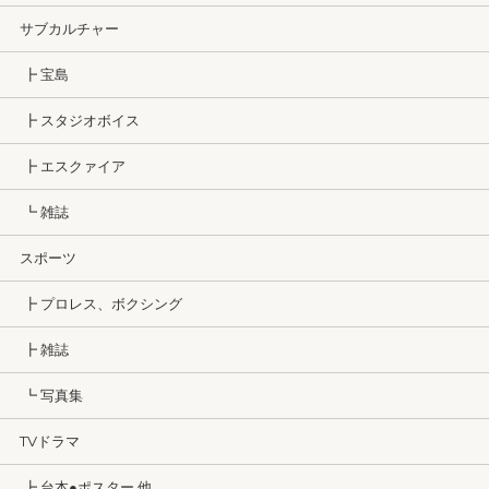
サブカルチャー
┣ 宝島
┣ スタジオボイス
┣ エスクァイア
┗ 雑誌
スポーツ
┣ プロレス、ボクシング
┣ 雑誌
┗ 写真集
TVドラマ
┣ 台本●ポスター 他