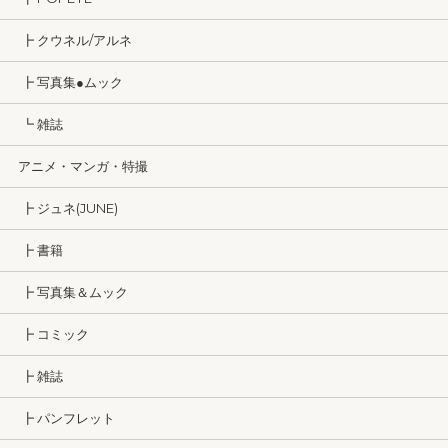
┣ クウネル/アルネ
┣ 写真集●ムック
┗ 雑誌
アニメ・マンガ・特撮
┣ ジュネ(JUNE)
┣ 書籍
┣ 写真集＆ムック
┣ コミック
┣ 雑誌
┣ パンフレット