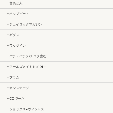
┣ 音楽と人
┣ ポップビート
┣ ジェイロックマガジン
┣ ギグス
┣ ワッツイン
┣ パチ・パチ(パチロク含む)
┣ フールズメイト No.101～
┣ プラム
┣ オンステージ
┣ CDでーた
┣ ショックス●ヴィシャス