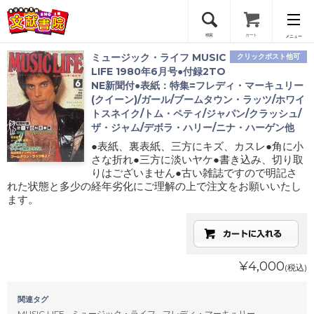
検索
カート
メニュー
ミュージック・ライフ MUSIC
クリックポスト他可
会員登録
LIFE 1980年6月号●付録2TO
NE新聞付●表紙：特集=フレディ・マーキュリー
(クイーン)/ガール/ブームタウン・ラッツ/ホワイ
ログイン
トスネイク/トム・ペティ/ジャパン/クラッシュ/
ザ・ジャム/デボラ・ハリー/ニナ・ハーゲン他
●表紙、裏表紙、三方にキズ、カスレ●角に小
さな折れ●三方に淡いヤケ●書き込み、切り取
りはございません●古い雑誌ですので明記さ
れた状態と多少の経年劣化にご理解の上で注文をお願いいたし
ます。
¥4,000
(税込)
関連タグ
MUSIC LIFE
ミュージック・ライフ
フレディ・マーキュリー