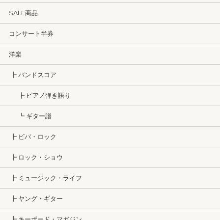
SALE商品
コンサート半券
洋楽
┣ バンドスコア
┣ ピアノ弾き語り
┗ ギター譜
┣ ビバ・ロック
┣ ロック・ショウ
┣ ミュージック・ライフ
┣ ヤング・ギター
┣ キーボード・マガジン