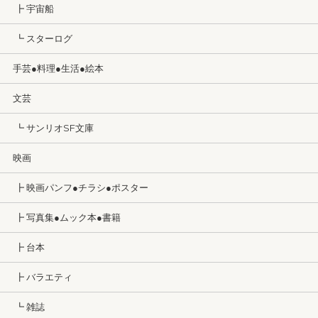
┣ 宇宙船
┗ スターログ
手芸●料理●生活●絵本
文芸
┗ サンリオSF文庫
映画
┣ 映画パンフ●チラシ●ポスター
┣ 写真集●ムック本●書籍
┣ 台本
┣ バラエティ
┗ 雑誌