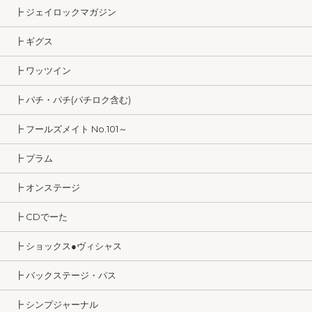
┣ ジェイロックマガジン
┣ ギグス
┣ ワッツイン
┣ パチ・パチ(パチロク含む)
┣ フールズメイト No.101～
┣ プラム
┣ オンステージ
┣ CDでーた
┣ ショックス●ヴィシャス
┣ バックステージ・パス
┣ シンプジャーナル