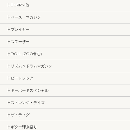
┣ BURRN!他
┣ ベース・マガジン
┣ プレイヤー
┣ スヌーザー
┣ DOLL (ZOO含む)
┣ リズム＆ドラムマガジン
┣ ビートレッグ
┣ キーボードスペシャル
┣ ストレンジ・デイズ
┣ ザ・ディグ
┣ ギター弾き語り