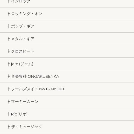
┣ インロック
┣ ロッキング・オン
┣ ポップ・ギア
┣ メタル・ギア
┣ クロスビート
┣ jam (ジャム)
┣ 音楽専科 ONGAKUSENKA
┣ フールズメイト No.1～No.100
┣ マーキームーン
┣ Rio(リオ)
┣ ザ・ミュージック