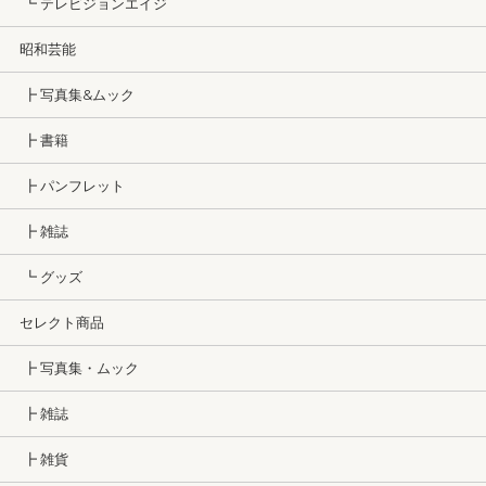
┗ テレビジョンエイジ
昭和芸能
┣ 写真集&ムック
┣ 書籍
┣ パンフレット
┣ 雑誌
┗ グッズ
セレクト商品
┣ 写真集・ムック
┣ 雑誌
┣ 雑貨