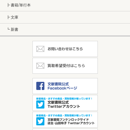
┣ 書籍/単行本
┣ 文庫
┗ 新書