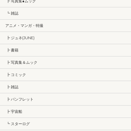
┣ 写真集●ムック
┗ 雑誌
アニメ・マンガ・特撮
┣ ジュネ(JUNE)
┣ 書籍
┣ 写真集＆ムック
┣ コミック
┣ 雑誌
┣ パンフレット
┣ 宇宙船
┗ スターログ