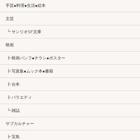
手芸●料理●生活●絵本
文芸
┗ サンリオSF文庫
映画
┣ 映画パンフ●チラシ●ポスター
┣ 写真集●ムック本●書籍
┣ 台本
┣ バラエティ
┗ 雑誌
サブカルチャー
┣ 宝島