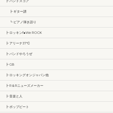
┣ バンドスコア
┣ ギター譜
┗ ピアノ弾き語り
┣ ロッキンf●We ROCK
┣ アリーナ37℃
┣ バンドやろうぜ
┣ GB
┣ ロッキングオンジャパン他
┣ R＆Rニューズメーカー
┣ 音楽と人
┣ ポップビート