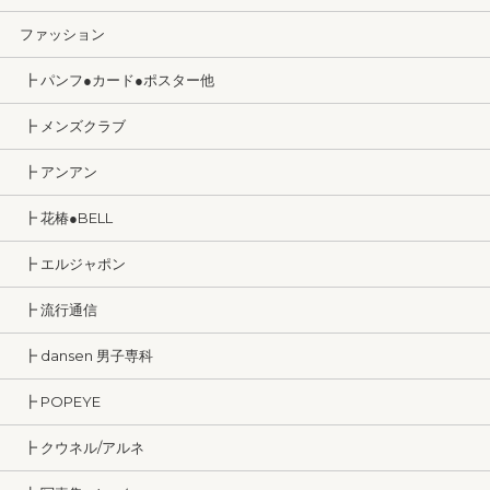
ファッション
┣ パンフ●カード●ポスター他
┣ メンズクラブ
┣ アンアン
┣ 花椿●BELL
┣ エルジャポン
┣ 流行通信
┣ dansen 男子専科
┣ POPEYE
┣ クウネル/アルネ