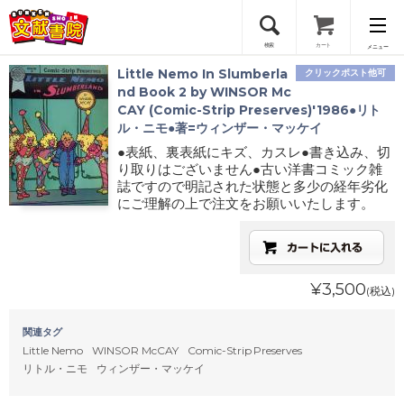
検索
カート
メニュー
Little Nemo In Slumberla
クリックポスト他可
会員登録
nd Book 2 by WINSOR Mc
CAY (Comic-Strip Preserves)'1986●リト
ル・ニモ●著=ウィンザー・マッケイ
ログイン
●表紙、裏表紙にキズ、カスレ●書き込み、切
り取りはございません●古い洋書コミック雑
誌ですので明記された状態と多少の経年劣化
にご理解の上で注文をお願いいたします。
¥3,500
(税込)
関連タグ
Little Nemo
WINSOR McCAY
Comic-Strip Preserves
リトル・ニモ
ウィンザー・マッケイ