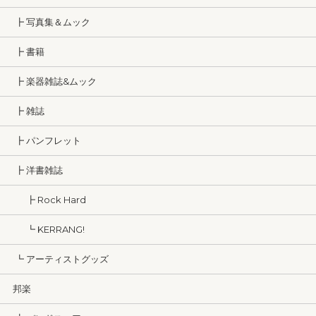
┣ 写真集＆ムック
┣ 書籍
┣ 楽器雑誌&ムック
┣ 雑誌
┣ パンフレット
┣ 洋書雑誌
┣ Rock Hard
┗ KERRANG!
┗ アーティストグッズ
邦楽