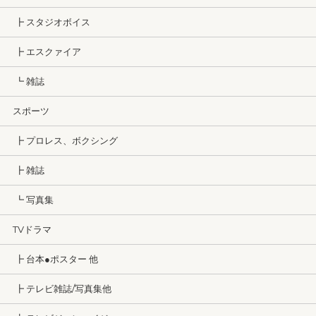
┣ スタジオボイス
┣ エスクァイア
┗ 雑誌
スポーツ
┣ プロレス、ボクシング
┣ 雑誌
┗ 写真集
TVドラマ
┣ 台本●ポスター 他
┣ テレビ雑誌/写真集他