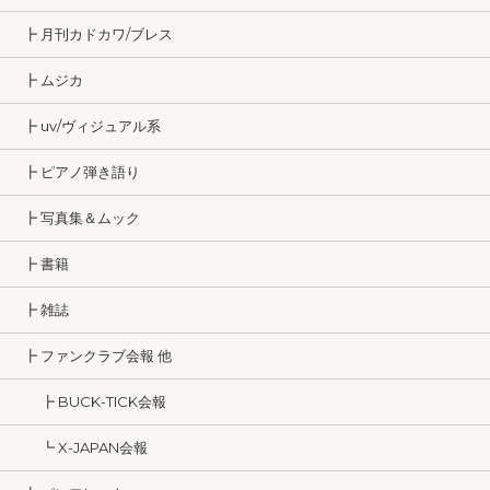
┣ 月刊カドカワ/ブレス
┣ ムジカ
┣ uv/ヴィジュアル系
┣ ピアノ弾き語り
┣ 写真集＆ムック
┣ 書籍
┣ 雑誌
┣ ファンクラブ会報 他
┣ BUCK-TICK会報
┗ X-JAPAN会報