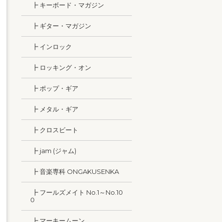
┣ キーボード・マガジン
┣ ギター・マガジン
┣ インロック
┣ ロッキング・オン
┣ ポップ・ギア
┣ メタル・ギア
┣ クロスビート
┣ jam (ジャム)
┣ 音楽専科 ONGAKUSENKA
┣ フールズメイト No.1～No.10
0
┣ マーキームーン