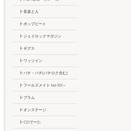
┣ 音楽と人
┣ ポップビート
┣ ジェイロックマガジン
┣ ギグス
┣ ワッツイン
┣ パチ・パチ(パチロク含む)
┣ フールズメイト No.101～
┣ プラム
┣ オンステージ
┣ CDでーた