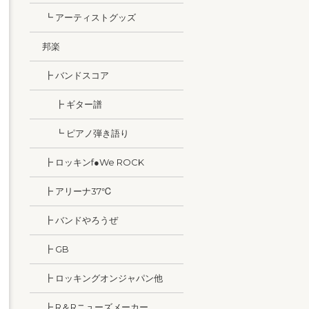
┗ アーティストグッズ
邦楽
┣ バンドスコア
┣ ギター譜
┗ ピアノ弾き語り
┣ ロッキンf●We ROCK
┣ アリーナ37℃
┣ バンドやろうぜ
┣ GB
┣ ロッキングオンジャパン他
┣ R＆Rニューズメーカー