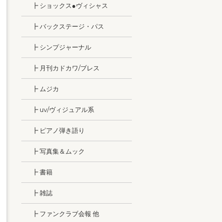
┣ ショックス●ヴィシャス
┣ バックステージ・パス
┣ シンプジャーナル
┣ 月刊カドカワ/ブレス
┣ ムジカ
┣ uv/ヴィジュアル系
┣ ピアノ弾き語り
┣ 写真集＆ムック
┣ 書籍
┣ 雑誌
┣ ファンクラブ会報 他