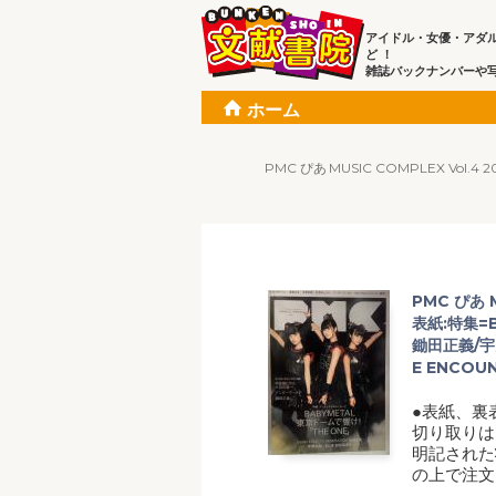
アイドル・女優・アダ
ど ！
雑誌バックナンバーや
ホーム
PMC ぴあ MUSIC COMPLEX Vol
PMC ぴあ M
表紙:特集=
鋤田正義/宇多
E ENCOU
●表紙、裏
切り取りは
明記された
の上で注文