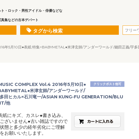
ルト・ロック・男性アイドル・俳優などな
写真集などの古本デパート
タグから検索
.4 2016年5月10日●表紙:特集=BABYMETAL●米津玄師/アンダーワールド/鋤田正義/宇多田
USIC COMPLEX Vol.4 2016年5月10日●
クリックポスト他可
BABYMETAL●米津玄師/アンダーワールド/
田ヒカル×石川竜一/ASIAN KUNG-FU GENERATION/BLU
NT/他
表紙にキズ、カスレ●書き込み、
ございません●古い雑誌ですので
状態と多少の経年劣化にご理解
をお願いいたします。