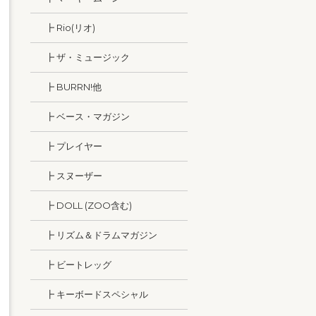
┣ Rio(リオ)
┣ ザ・ミュージック
┣ BURRN!他
┣ ベース・マガジン
┣ プレイヤー
┣ スヌーザー
┣ DOLL (ZOO含む)
┣ リズム＆ドラムマガジン
┣ ビートレッグ
┣ キーボードスペシャル