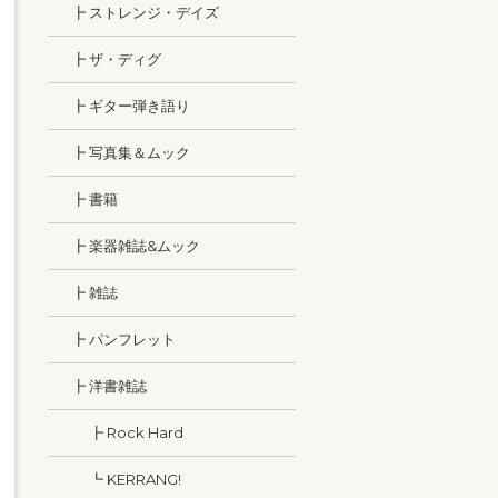
┣ ストレンジ・デイズ
┣ ザ・ディグ
┣ ギター弾き語り
┣ 写真集＆ムック
┣ 書籍
┣ 楽器雑誌&ムック
┣ 雑誌
┣ パンフレット
┣ 洋書雑誌
┣ Rock Hard
┗ KERRANG!