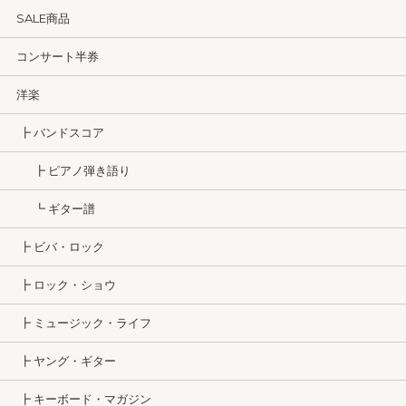
SALE商品
コンサート半券
洋楽
┣ バンドスコア
┣ ピアノ弾き語り
┗ ギター譜
┣ ビバ・ロック
┣ ロック・ショウ
┣ ミュージック・ライフ
┣ ヤング・ギター
┣ キーボード・マガジン