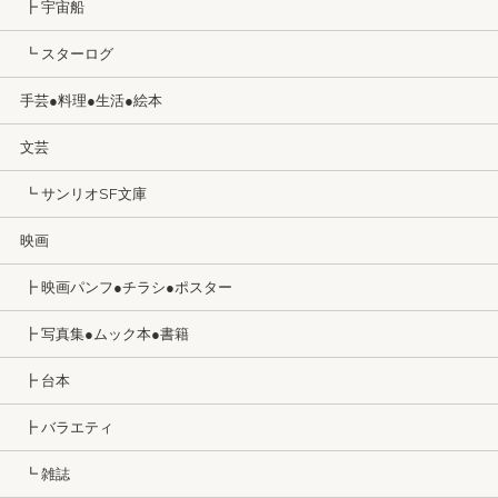
┣ 宇宙船
┗ スターログ
手芸●料理●生活●絵本
文芸
┗ サンリオSF文庫
映画
┣ 映画パンフ●チラシ●ポスター
┣ 写真集●ムック本●書籍
┣ 台本
┣ バラエティ
┗ 雑誌