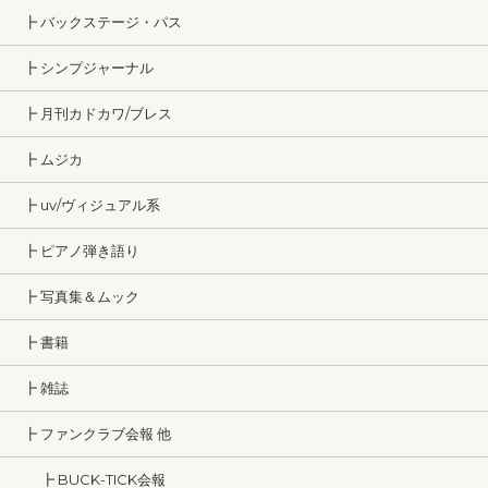
┣ バックステージ・パス
┣ シンプジャーナル
┣ 月刊カドカワ/ブレス
┣ ムジカ
┣ uv/ヴィジュアル系
┣ ピアノ弾き語り
┣ 写真集＆ムック
┣ 書籍
┣ 雑誌
┣ ファンクラブ会報 他
┣ BUCK-TICK会報