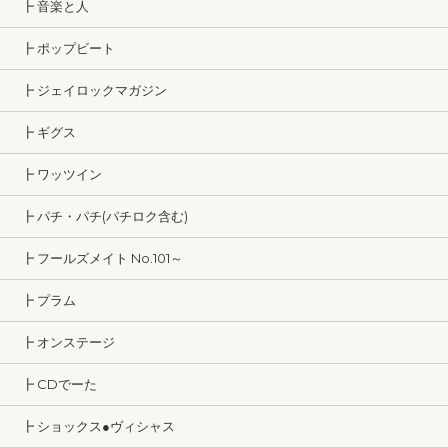
┣ 音楽と人
┣ ポップビート
┣ ジェイロックマガジン
┣ ギグス
┣ ワッツイン
┣ パチ・パチ(パチロク含む)
┣ フールズメイト No.101～
┣ プラム
┣ オンステージ
┣ CDでーた
┣ ショックス●ヴィシャス