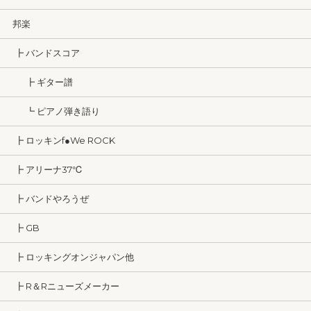
邦楽
┣ バンドスコア
┣ ギター譜
┗ ピアノ弾き語り
┣ ロッキンf●We ROCK
┣ アリーナ37℃
┣ バンドやろうぜ
┣ GB
┣ ロッキングオンジャパン他
┣ R＆Rニューズメーカー