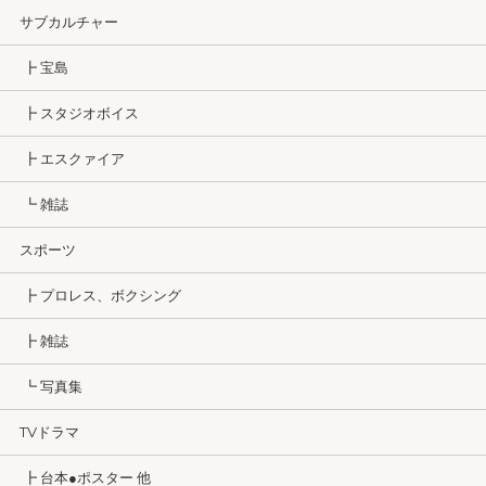
サブカルチャー
┣ 宝島
┣ スタジオボイス
┣ エスクァイア
┗ 雑誌
スポーツ
┣ プロレス、ボクシング
┣ 雑誌
┗ 写真集
TVドラマ
┣ 台本●ポスター 他