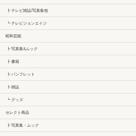
┣ テレビ雑誌/写真集他
┗ テレビジョンエイジ
昭和芸能
┣ 写真集&ムック
┣ 書籍
┣ パンフレット
┣ 雑誌
┗ グッズ
セレクト商品
┣ 写真集・ムック