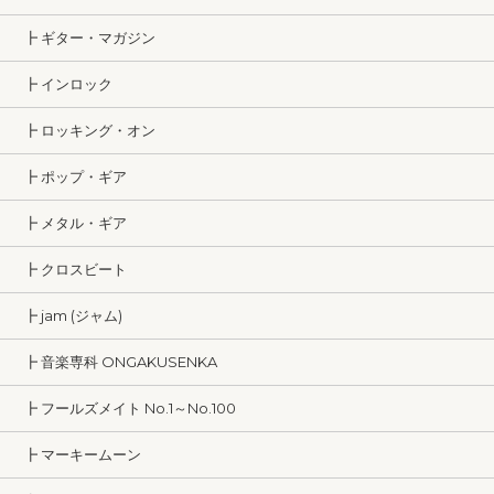
┣ ギター・マガジン
┣ インロック
┣ ロッキング・オン
┣ ポップ・ギア
┣ メタル・ギア
┣ クロスビート
┣ jam (ジャム)
┣ 音楽専科 ONGAKUSENKA
┣ フールズメイト No.1～No.100
┣ マーキームーン