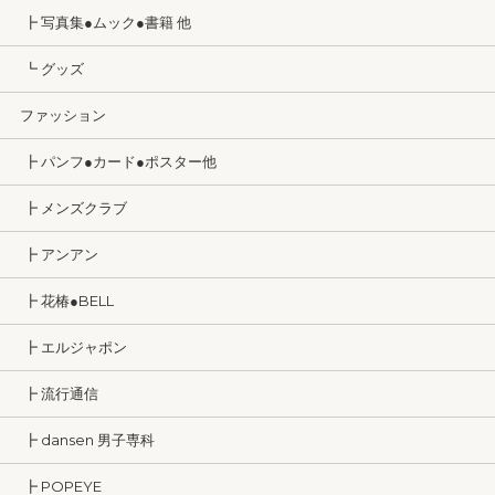
┣ 写真集●ムック●書籍 他
┗ グッズ
ファッション
┣ パンフ●カード●ポスター他
┣ メンズクラブ
┣ アンアン
┣ 花椿●BELL
┣ エルジャポン
┣ 流行通信
┣ dansen 男子専科
┣ POPEYE