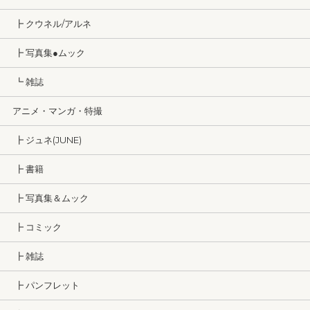
┣ クウネル/アルネ
┣ 写真集●ムック
┗ 雑誌
アニメ・マンガ・特撮
┣ ジュネ(JUNE)
┣ 書籍
┣ 写真集＆ムック
┣ コミック
┣ 雑誌
┣ パンフレット