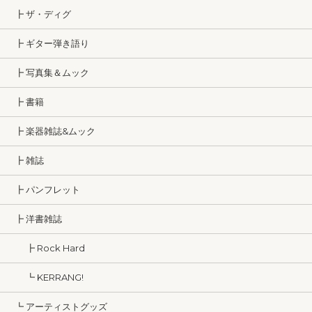
┣ ザ・ディグ
┣ ギター弾き語り
┣ 写真集＆ムック
┣ 書籍
┣ 楽器雑誌&ムック
┣ 雑誌
┣ パンフレット
┣ 洋書雑誌
┣ Rock Hard
┗ KERRANG!
┗ アーティストグッズ