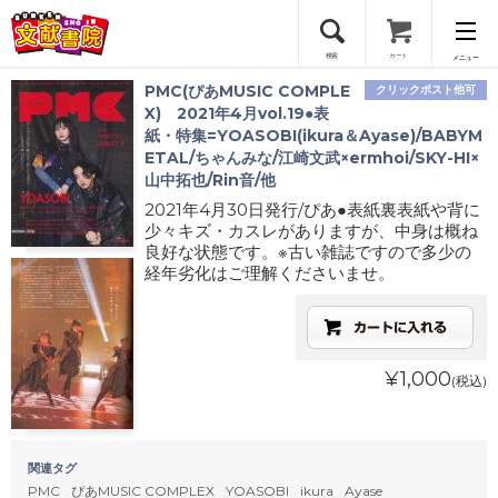
検索
カート
メニュー
PMC(ぴあMUSIC COMPLE
クリックポスト他可
会員登録
X) 2021年4月vol.19●表
紙・特集=YOASOBI(ikura＆Ayase)/BABYM
ETAL/ちゃんみな/江崎文武×ermhoi/SKY-HI×
ログイン
山中拓也/Rin音/他
2021年4月30日発行/ぴあ●表紙裏表紙や背に
少々キズ・カスレがありますが、中身は概ね
良好な状態です。※古い雑誌ですので多少の
経年劣化はご理解くださいませ。
¥1,000
(税込)
関連タグ
PMC
ぴあMUSIC COMPLEX
YOASOBI
ikura
Ayase