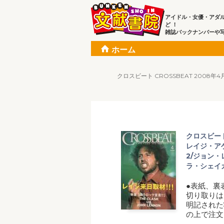
アイドル・女優・アダ
ど ！
雑誌バックナンバーや
ホーム
クロスビート CROSSBEAT 2008
クロスビート
レイジ・ア
2/ジョン・
ラ・シェイ
●表紙、裏
切り取りは
明記された
の上で注文