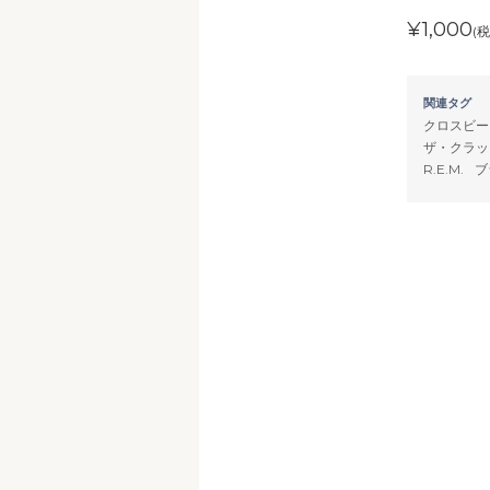
¥1,000
(税
関連タグ
クロスビー
ザ・クラッ
R.E.M.
ブ