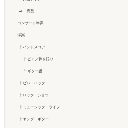
SALE商品
コンサート半券
洋楽
┣ バンドスコア
┣ ピアノ弾き語り
┗ ギター譜
┣ ビバ・ロック
┣ ロック・ショウ
┣ ミュージック・ライフ
┣ ヤング・ギター