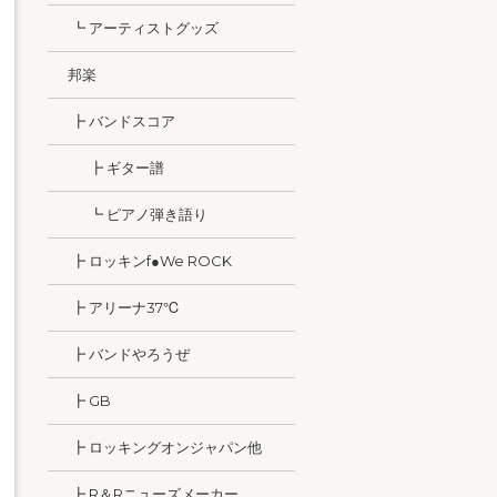
┗ アーティストグッズ
邦楽
┣ バンドスコア
┣ ギター譜
┗ ピアノ弾き語り
┣ ロッキンf●We ROCK
┣ アリーナ37℃
┣ バンドやろうぜ
┣ GB
┣ ロッキングオンジャパン他
┣ R＆Rニューズメーカー