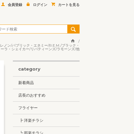
会員登録
ログイン
カートを見る
レノン/パブリック・エネミー/R.E.M./ブラック・
クーラ・シェイカー/リバティーンズ/ラモーンズ/他
category
新着商品
店長のおすすめ
フライヤー
┣ 洋楽チラシ
┗ 邦楽チラシ