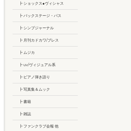
┣ ショックス●ヴィシャス
┣ バックステージ・パス
┣ シンプジャーナル
┣ 月刊カドカワ/ブレス
┣ ムジカ
┣ uv/ヴィジュアル系
┣ ピアノ弾き語り
┣ 写真集＆ムック
┣ 書籍
┣ 雑誌
┣ ファンクラブ会報 他