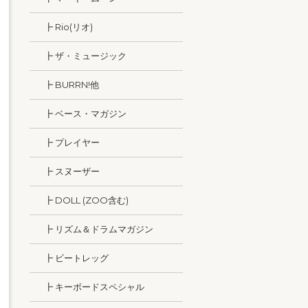
┣ Rio(リオ)
┣ ザ・ミュージック
┣ BURRN!他
┣ ベース・マガジン
┣ プレイヤー
┣ スヌーザー
┣ DOLL (ZOO含む)
┣ リズム＆ドラムマガジン
┣ ビートレッグ
┣ キーボードスペシャル