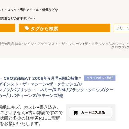
ルト・ロック・男性アイドル・俳優などな
写真集などの古本デパート
タグから検索
年4月号●表紙:特集=レイジ・アゲインスト・ザ・マシーン●ザ・クラッシュ/U2/ジョン・
クロウズ/
 CROSSBEAT 2008年4月号●表紙:特集=
クリックポスト他可
ゲインスト・ザ・マシーン●ザ・クラッシュ/U
レノン/パブリック・エネミー/R.E.M./ブラック・クロウズ/クー
カー/リバティーンズ/ラモーンズ/他
表紙にキズ、カスレ●書き込み、
ございません●古い雑誌ですので
状態と多少の経年劣化にご理解
をお願いいたします。