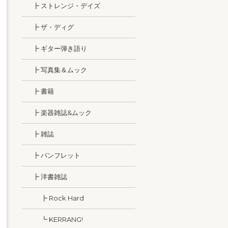
┣ ストレンジ・デイズ
┣ ザ・ディグ
┣ ギター弾き語り
┣ 写真集＆ムック
┣ 書籍
┣ 楽器雑誌&ムック
┣ 雑誌
┣ パンフレット
┣ 洋書雑誌
┣ Rock Hard
┗ KERRANG!