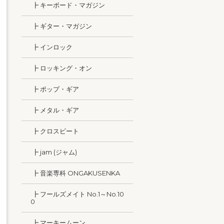
┣ キーボード・マガジン
┣ ギター・マガジン
┣ インロック
┣ ロッキング・オン
┣ ポップ・ギア
┣ メタル・ギア
┣ クロスビート
┣ jam (ジャム)
┣ 音楽専科 ONGAKUSENKA
┣ フールズメイト No.1～No.10
0
┣ マーキームーン