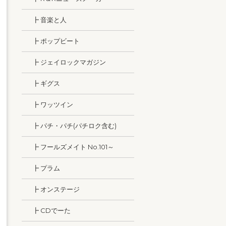
┣ 音楽と人
┣ ポップビート
┣ ジェイロックマガジン
┣ ギグス
┣ ワッツイン
┣ パチ・パチ(パチロク含む)
┣ フールズメイト No.101～
┣ プラム
┣ オンステージ
┣ CDでーた