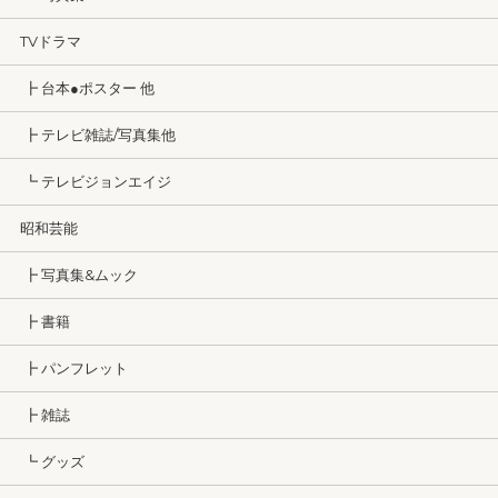
TVドラマ
┣ 台本●ポスター 他
┣ テレビ雑誌/写真集他
┗ テレビジョンエイジ
昭和芸能
┣ 写真集&ムック
┣ 書籍
┣ パンフレット
┣ 雑誌
┗ グッズ