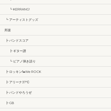
┗ KERRANG!
┗ アーティストグッズ
邦楽
┣ バンドスコア
┣ ギター譜
┗ ピアノ弾き語り
┣ ロッキンf●We ROCK
┣ アリーナ37℃
┣ バンドやろうぜ
┣ GB