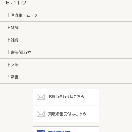
セレクト商品
┣ 写真集・ムック
┣ 雑誌
┣ 雑貨
┣ 書籍/単行本
┣ 文庫
┗ 新書