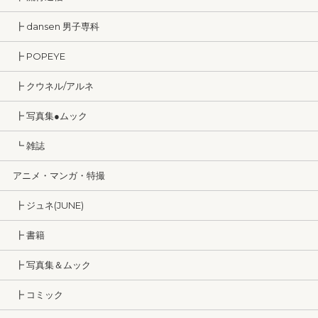
┣ dansen 男子専科
┣ POPEYE
┣ クウネル/アルネ
┣ 写真集●ムック
┗ 雑誌
アニメ・マンガ・特撮
┣ ジュネ(JUNE)
┣ 書籍
┣ 写真集＆ムック
┣ コミック