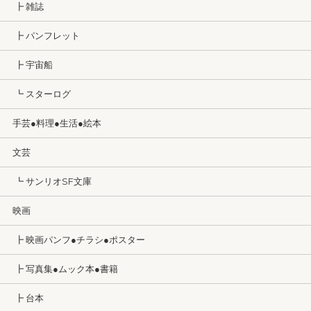
┣ 雑誌
┣ パンフレット
┣ 宇宙船
┗ スターログ
手芸●料理●生活●絵本
文芸
┗ サンリオSF文庫
映画
┣ 映画パンフ●チラシ●ポスター
┣ 写真集●ムック本●書籍
┣ 台本