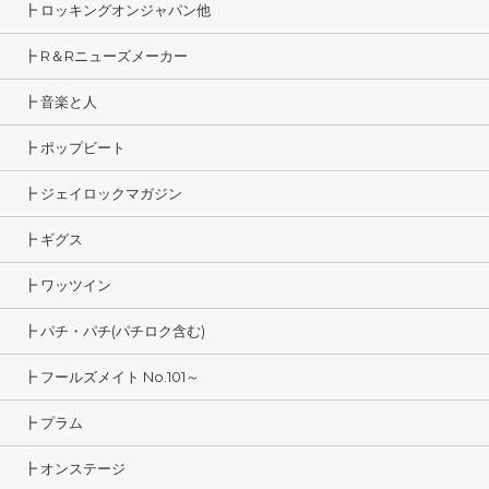
┣ ロッキングオンジャパン他
┣ R＆Rニューズメーカー
┣ 音楽と人
┣ ポップビート
┣ ジェイロックマガジン
┣ ギグス
┣ ワッツイン
┣ パチ・パチ(パチロク含む)
┣ フールズメイト No.101～
┣ プラム
┣ オンステージ