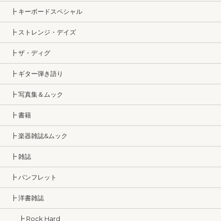
┣ キーボードスペシャル
┣ ストレンジ・デイズ
┣ ザ・ディグ
┣ ギター弾き語り
┣ 写真集＆ムック
┣ 書籍
┣ 楽器雑誌&ムック
┣ 雑誌
┣ パンフレット
┣ 洋書雑誌
┣ Rock Hard