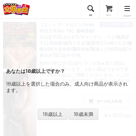
検索
カート
メニュー
【スノッブ・マガジン/1986
クリックポスト他可
会員登録
年12月号/No.78】藤崎美都/
片山圭子/石上ひさ子/キャンディ・マミ/橘真砂
子/上田由香/森田うさぎ/森恵理子/小林ひとみ/藤
ログイン
崎沙耶/大友由香/藤井玲奈/菊池エリ/松田知美/小
泉ゆき/宮口あや子/他
昭和61年12月1日発行/ラン出版●背の底部に
少々傷みがあります。※古い雑誌ですので多
あなたは18歳以上ですか？
少の経年劣化はご理解くださいませ。※この
商品は成人向け商品です。18歳以上の方のみ
18歳以上を選択した場合のみ、成人向け商品が表示され
ご購入できます。
ます。
18歳以上
18歳未満
¥4,800
(税込)