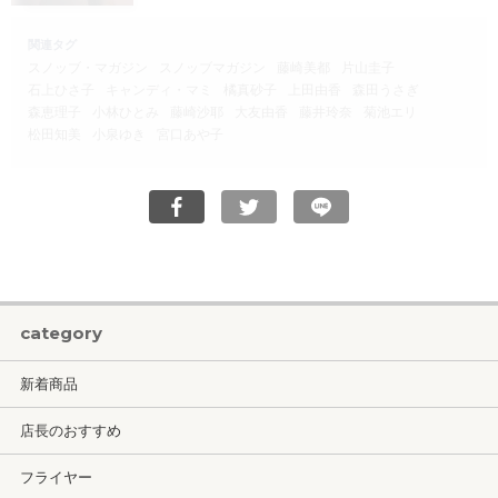
関連タグ
スノッブ・マガジン
スノッブマガジン
藤崎美都
片山圭子
石上ひさ子
キャンディ・マミ
橘真砂子
上田由香
森田うさぎ
森恵理子
小林ひとみ
藤崎沙耶
大友由香
藤井玲奈
菊池エリ
松田知美
小泉ゆき
宮口あや子
category
新着商品
店長のおすすめ
フライヤー