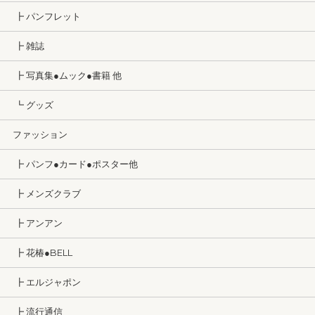
┣ パンフレット
┣ 雑誌
┣ 写真集●ムック●書籍 他
┗ グッズ
ファッション
┣ パンフ●カード●ポスター他
┣ メンズクラブ
┣ アンアン
┣ 花椿●BELL
┣ エルジャポン
┣ 流行通信