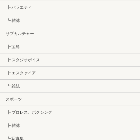
┣ バラエティ
┗ 雑誌
サブカルチャー
┣ 宝島
┣ スタジオボイス
┣ エスクァイア
┗ 雑誌
スポーツ
┣ プロレス、ボクシング
┣ 雑誌
┗ 写真集