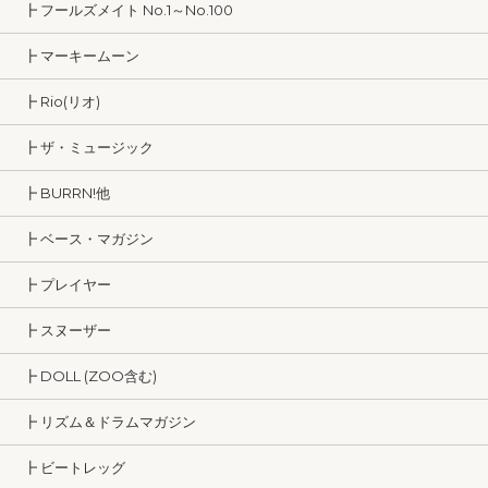
┣ フールズメイト No.1～No.100
┣ マーキームーン
┣ Rio(リオ)
┣ ザ・ミュージック
┣ BURRN!他
┣ ベース・マガジン
┣ プレイヤー
┣ スヌーザー
┣ DOLL (ZOO含む)
┣ リズム＆ドラムマガジン
┣ ビートレッグ