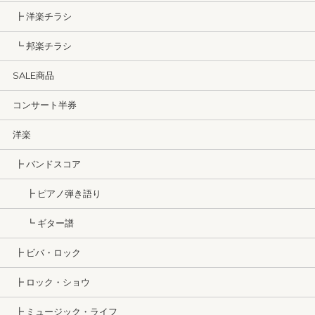
┣ 洋楽チラシ
┗ 邦楽チラシ
SALE商品
コンサート半券
洋楽
┣ バンドスコア
┣ ピアノ弾き語り
┗ ギター譜
┣ ビバ・ロック
┣ ロック・ショウ
┣ ミュージック・ライフ