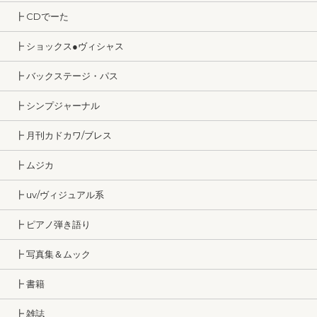
┣ CDでーた
┣ ショックス●ヴィシャス
┣ バックステージ・パス
┣ シンプジャーナル
┣ 月刊カドカワ/ブレス
┣ ムジカ
┣ uv/ヴィジュアル系
┣ ピアノ弾き語り
┣ 写真集＆ムック
┣ 書籍
┣ 雑誌