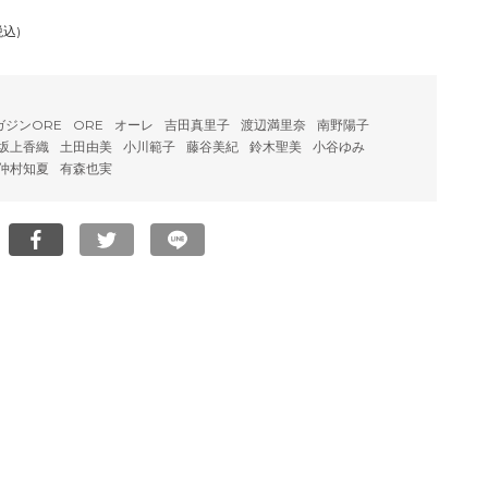
税込)
ガジンORE
ORE
オーレ
吉田真里子
渡辺満里奈
南野陽子
坂上香織
土田由美
小川範子
藤谷美紀
鈴木聖美
小谷ゆみ
仲村知夏
有森也実