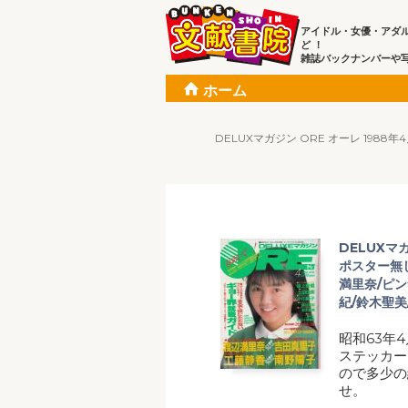
アイドル・女優・アダ
ど ！
雑誌バックナンバーや
ホーム
DELUXマガジン ORE オーレ 19
DELUXマ
ポスター無
満里奈/ピン
紀/鈴木聖美
昭和63年
ステッカー
ので多少の
せ。