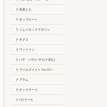
┣ 音楽と人
┣ ポップビート
┣ ジェイロックマガジン
┣ ギグス
┣ ワッツイン
┣ パチ・パチ(パチロク含む)
┣ フールズメイト No.101～
┣ プラム
┣ オンステージ
┣ CDでーた