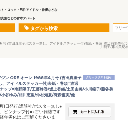
ルト・ロック・男性アイドル・俳優などな
写真集などの古本デパート
タグから検索
88年4月号 (吉田真里子ポスター無し、アイドルステッカー付)表紙・巻頭=渡辺満里奈/ピ
川範子/藤谷美紀/
ガジン ORE オーレ 1988年4月号 (吉田真里子
クリックポスト他可
し、アイドルステッカー付)表紙・巻頭=渡辺
ナップ=南野陽子/工藤静香/坂上香織/土田由美/小川範子/藤谷美
/小谷ゆみ/相川恵里/仲村知夏/有森也実/他
4月1日発行/講談社/ポスター無し※
、ピンナップ付●※古い雑誌です
経年劣化はご理解くださいま