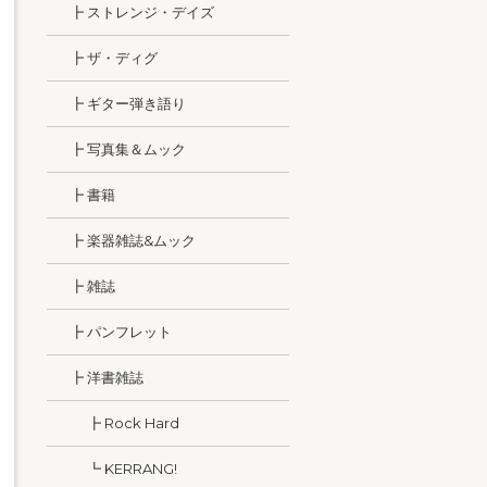
┣ ストレンジ・デイズ
┣ ザ・ディグ
┣ ギター弾き語り
┣ 写真集＆ムック
┣ 書籍
┣ 楽器雑誌&ムック
┣ 雑誌
┣ パンフレット
┣ 洋書雑誌
┣ Rock Hard
┗ KERRANG!