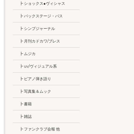
┣ ショックス●ヴィシャス
┣ バックステージ・パス
┣ シンプジャーナル
┣ 月刊カドカワ/ブレス
┣ ムジカ
┣ uv/ヴィジュアル系
┣ ピアノ弾き語り
┣ 写真集＆ムック
┣ 書籍
┣ 雑誌
┣ ファンクラブ会報 他