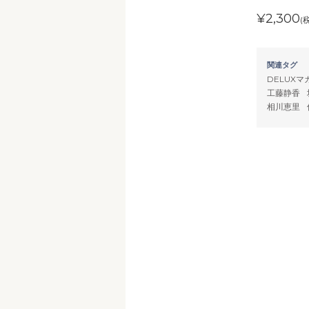
¥2,300
(
関連タグ
DELUXマ
工藤静香
相川恵里