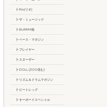
┣ Rio(リオ)
┣ ザ・ミュージック
┣ BURRN!他
┣ ベース・マガジン
┣ プレイヤー
┣ スヌーザー
┣ DOLL (ZOO含む)
┣ リズム＆ドラムマガジン
┣ ビートレッグ
┣ キーボードスペシャル