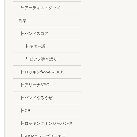
┗ アーティストグッズ
邦楽
┣ バンドスコア
┣ ギター譜
┗ ピアノ弾き語り
┣ ロッキンf●We ROCK
┣ アリーナ37℃
┣ バンドやろうぜ
┣ GB
┣ ロッキングオンジャパン他
┣ R＆Rニューズメーカー