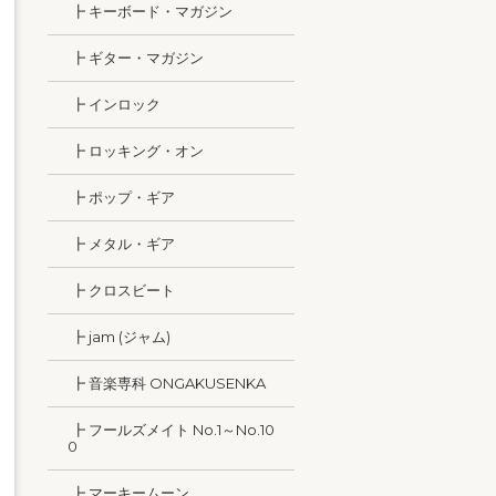
┣ キーボード・マガジン
┣ ギター・マガジン
┣ インロック
┣ ロッキング・オン
┣ ポップ・ギア
┣ メタル・ギア
┣ クロスビート
┣ jam (ジャム)
┣ 音楽専科 ONGAKUSENKA
┣ フールズメイト No.1～No.10
0
┣ マーキームーン