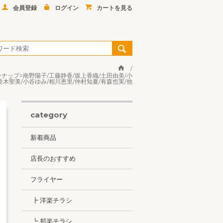
会員登録
ログイン
カートを見る
ンナップ=南野陽子/工藤静香/坂上香織/土田由美/小
鈴木聖美/小谷ゆみ/相川恵里/仲村知夏/有森也実/他
category
新着商品
店長のおすすめ
フライヤー
┣ 洋楽チラシ
┗ 邦楽チラシ