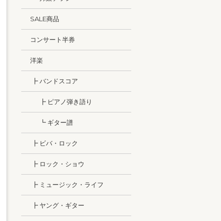
SALE商品
コンサート半券
洋楽
┣ バンドスコア
┣ ピアノ弾き語り
┗ ギター譜
┣ ビバ・ロック
┣ ロック・ショウ
┣ ミュージック・ライフ
┣ ヤング・ギター