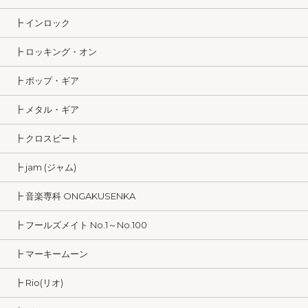
┣ インロック
┣ ロッキング・オン
┣ ポップ・ギア
┣ メタル・ギア
┣ クロスビート
┣ jam (ジャム)
┣ 音楽専科 ONGAKUSENKA
┣ フールズメイト No.1～No.100
┣ マーキームーン
┣ Rio(リオ)