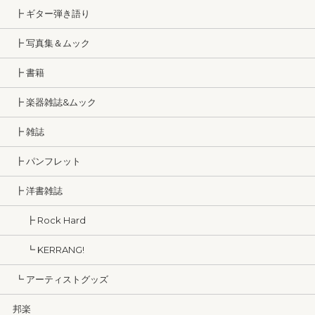
┣ ギター弾き語り
┣ 写真集＆ムック
┣ 書籍
┣ 楽器雑誌&ムック
┣ 雑誌
┣ パンフレット
┣ 洋書雑誌
┣ Rock Hard
┗ KERRANG!
┗ アーティストグッズ
邦楽