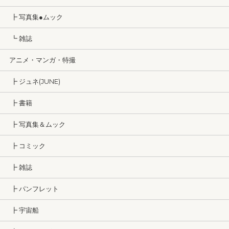
┣ 写真集●ムック
┗ 雑誌
アニメ・マンガ・特撮
┣ ジュネ(JUNE)
┣ 書籍
┣ 写真集＆ムック
┣ コミック
┣ 雑誌
┣ パンフレット
┣ 宇宙船