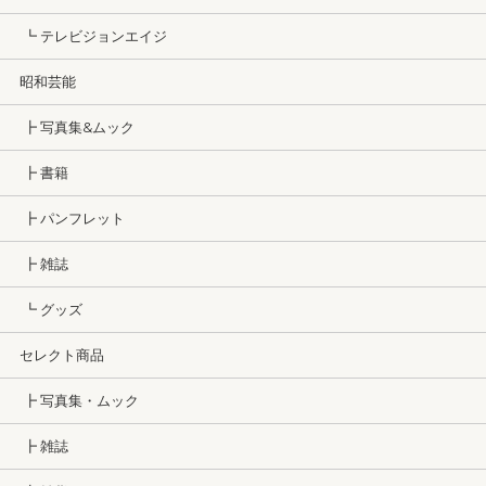
┗ テレビジョンエイジ
昭和芸能
┣ 写真集&ムック
┣ 書籍
┣ パンフレット
┣ 雑誌
┗ グッズ
セレクト商品
┣ 写真集・ムック
┣ 雑誌