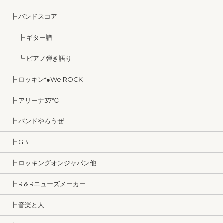
┣ バンドスコア
┣ ギター譜
┗ ピアノ弾き語り
┣ ロッキンf●We ROCK
┣ アリーナ37℃
┣ バンドやろうぜ
┣ GB
┣ ロッキングオンジャパン他
┣ R＆Rニューズメーカー
┣ 音楽と人