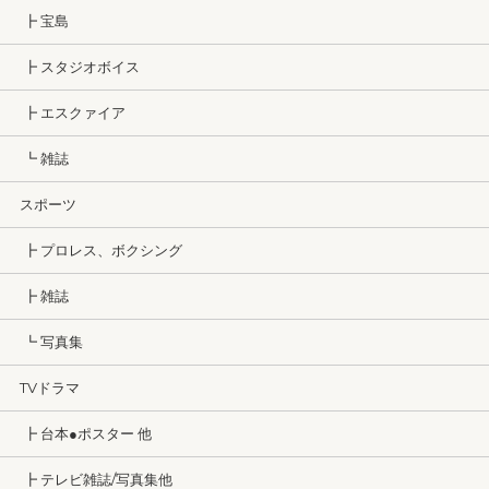
┣ 宝島
┣ スタジオボイス
┣ エスクァイア
┗ 雑誌
スポーツ
┣ プロレス、ボクシング
┣ 雑誌
┗ 写真集
TVドラマ
┣ 台本●ポスター 他
┣ テレビ雑誌/写真集他