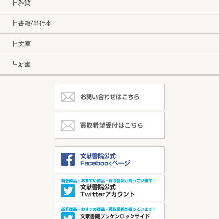
┣ 雑貨
┣ 書籍/単行本
┣ 文庫
┗ 新書