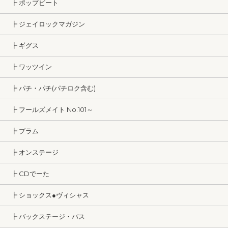
┣ ポップビート
┣ ジェイロックマガジン
┣ ギグス
┣ ワッツイン
┣ パチ・パチ(パチロク含む)
┣ フールズメイト No.101～
┣ プラム
┣ オンステージ
┣ CDでーた
┣ ショックス●ヴィシャス
┣ バックステージ・パス