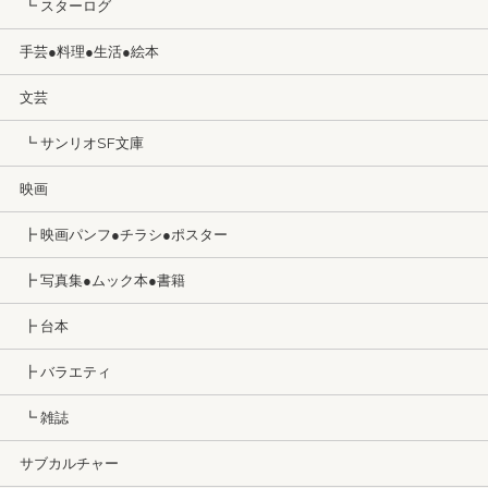
┗ スターログ
手芸●料理●生活●絵本
文芸
┗ サンリオSF文庫
映画
┣ 映画パンフ●チラシ●ポスター
┣ 写真集●ムック本●書籍
┣ 台本
┣ バラエティ
┗ 雑誌
サブカルチャー