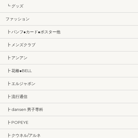
┗ グッズ
ファッション
┣ パンフ●カード●ポスター他
┣ メンズクラブ
┣ アンアン
┣ 花椿●BELL
┣ エルジャポン
┣ 流行通信
┣ dansen 男子専科
┣ POPEYE
┣ クウネル/アルネ