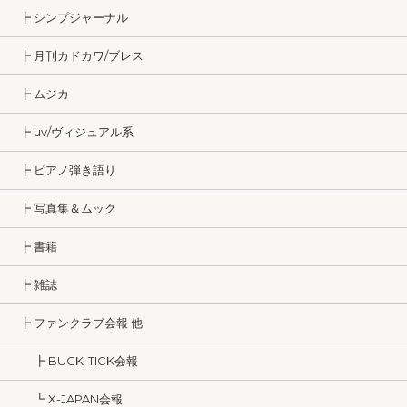
┣ シンプジャーナル
┣ 月刊カドカワ/ブレス
┣ ムジカ
┣ uv/ヴィジュアル系
┣ ピアノ弾き語り
┣ 写真集＆ムック
┣ 書籍
┣ 雑誌
┣ ファンクラブ会報 他
┣ BUCK-TICK会報
┗ X-JAPAN会報