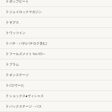
┣ ポップビート
┣ ジェイロックマガジン
┣ ギグス
┣ ワッツイン
┣ パチ・パチ(パチロク含む)
┣ フールズメイト No.101～
┣ プラム
┣ オンステージ
┣ CDでーた
┣ ショックス●ヴィシャス
┣ バックステージ・パス