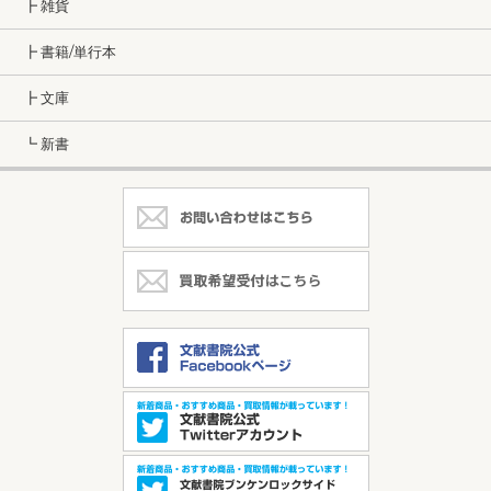
┣ 雑貨
┣ 書籍/単行本
┣ 文庫
┗ 新書