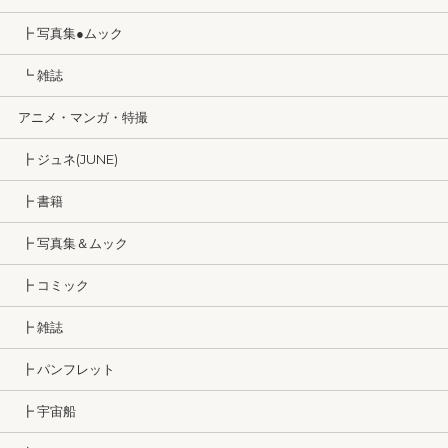
┣ 写真集●ムック
┗ 雑誌
アニメ・マンガ・特撮
┣ ジュネ(JUNE)
┣ 書籍
┣ 写真集＆ムック
┣ コミック
┣ 雑誌
┣ パンフレット
┣ 宇宙船