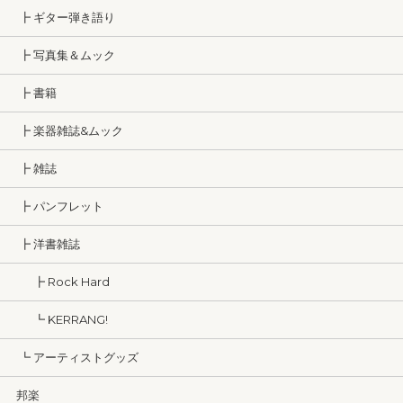
┣ ギター弾き語り
┣ 写真集＆ムック
┣ 書籍
┣ 楽器雑誌&ムック
┣ 雑誌
┣ パンフレット
┣ 洋書雑誌
┣ Rock Hard
┗ KERRANG!
┗ アーティストグッズ
邦楽