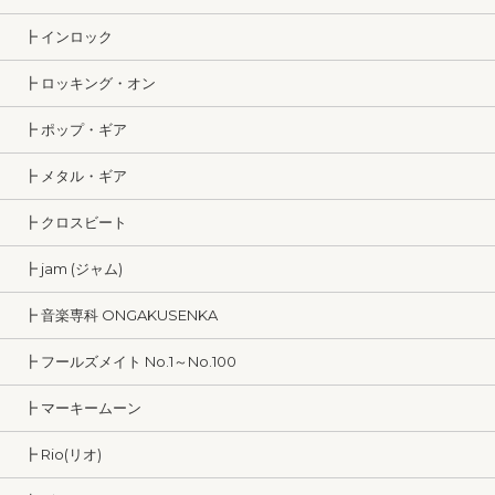
┣ インロック
┣ ロッキング・オン
┣ ポップ・ギア
┣ メタル・ギア
┣ クロスビート
┣ jam (ジャム)
┣ 音楽専科 ONGAKUSENKA
┣ フールズメイト No.1～No.100
┣ マーキームーン
┣ Rio(リオ)