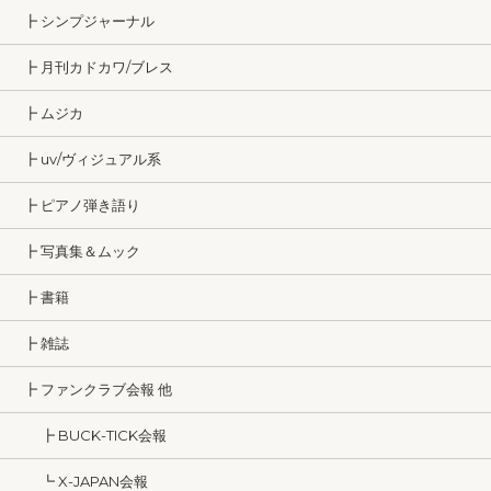
┣ シンプジャーナル
┣ 月刊カドカワ/ブレス
┣ ムジカ
┣ uv/ヴィジュアル系
┣ ピアノ弾き語り
┣ 写真集＆ムック
┣ 書籍
┣ 雑誌
┣ ファンクラブ会報 他
┣ BUCK-TICK会報
┗ X-JAPAN会報