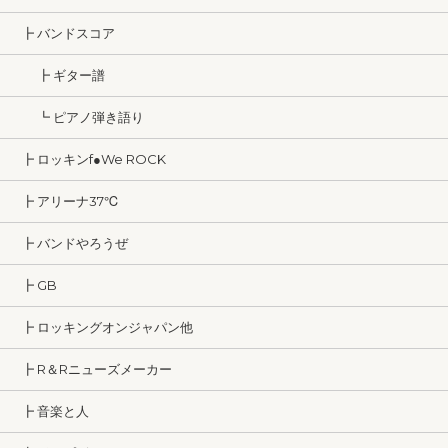
┣ バンドスコア
┣ ギター譜
┗ ピアノ弾き語り
┣ ロッキンf●We ROCK
┣ アリーナ37℃
┣ バンドやろうぜ
┣ GB
┣ ロッキングオンジャパン他
┣ R＆Rニューズメーカー
┣ 音楽と人