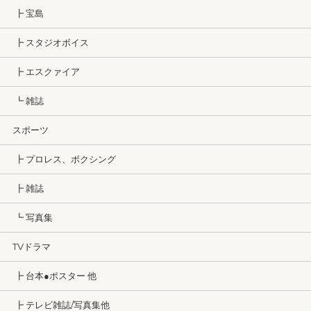
┣ 宝島
┣ スタジオボイス
┣ エスクァイア
┗ 雑誌
スポーツ
┣ プロレス、ボクシング
┣ 雑誌
┗ 写真集
TVドラマ
┣ 台本●ポスター 他
┣ テレビ雑誌/写真集他