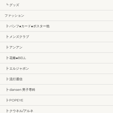
┗ グッズ
ファッション
┣ パンフ●カード●ポスター他
┣ メンズクラブ
┣ アンアン
┣ 花椿●BELL
┣ エルジャポン
┣ 流行通信
┣ dansen 男子専科
┣ POPEYE
┣ クウネル/アルネ