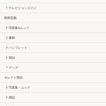
┗ テレビジョンエイジ
昭和芸能
┣ 写真集&ムック
┣ 書籍
┣ パンフレット
┣ 雑誌
┗ グッズ
セレクト商品
┣ 写真集・ムック
┣ 雑誌