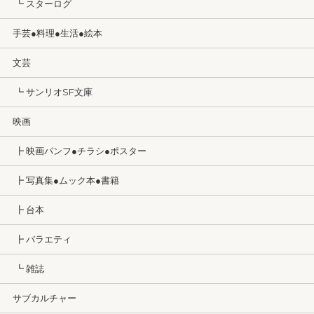
┗ スターログ
手芸●料理●生活●絵本
文芸
┗ サンリオSF文庫
映画
┣ 映画パンフ●チラシ●ポスター
┣ 写真集●ムック本●書籍
┣ 台本
┣ バラエティ
┗ 雑誌
サブカルチャー