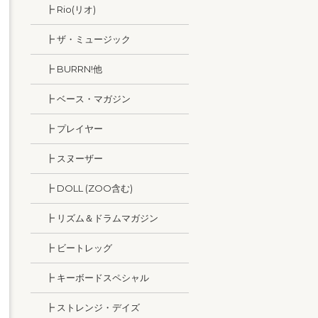
┣ Rio(リオ)
┣ ザ・ミュージック
┣ BURRN!他
┣ ベース・マガジン
┣ プレイヤー
┣ スヌーザー
┣ DOLL (ZOO含む)
┣ リズム＆ドラムマガジン
┣ ビートレッグ
┣ キーボードスペシャル
┣ ストレンジ・デイズ