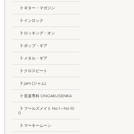
┣ ギター・マガジン
┣ インロック
┣ ロッキング・オン
┣ ポップ・ギア
┣ メタル・ギア
┣ クロスビート
┣ jam (ジャム)
┣ 音楽専科 ONGAKUSENKA
┣ フールズメイト No.1～No.10
0
┣ マーキームーン