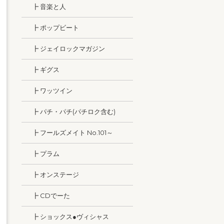
┣ 音楽と人
┣ ポップビート
┣ ジェイロックマガジン
┣ ギグス
┣ ワッツイン
┣ パチ・パチ(パチロク含む)
┣ フールズメイト No.101～
┣ プラム
┣ オンステージ
┣ CDでーた
┣ ショックス●ヴィシャス