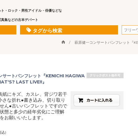
ルト・ロック・男性アイドル・俳優などな
写真集などの古本デパート
タグから検索
萩原健一コンサートパンフレット『KENICHI 
サートパンフレット『KENICHI HAGIWA
クリックポスト他不可
AT'S? LAST LIVE!!』
表紙にキズ、カスレ、背ジワ若干
小さな折れ●書き込み、切り取り
せん●古いパンフレットですので
状態と多少の経年劣化にご理解
をお願いいたします。
税込)