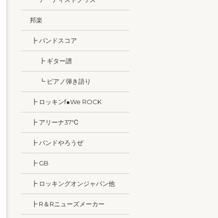
邦楽
┣ バンドスコア
┣ ギター譜
┗ ピアノ弾き語り
┣ ロッキンf●We ROCK
┣ アリーナ37℃
┣ バンドやろうぜ
┣ GB
┣ ロッキングオンジャパン他
┣ R＆Rニューズメーカー