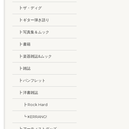
┣ ザ・ディグ
┣ ギター弾き語り
┣ 写真集＆ムック
┣ 書籍
┣ 楽器雑誌&ムック
┣ 雑誌
┣ パンフレット
┣ 洋書雑誌
┣ Rock Hard
┗ KERRANG!
┗ アーティストグッズ