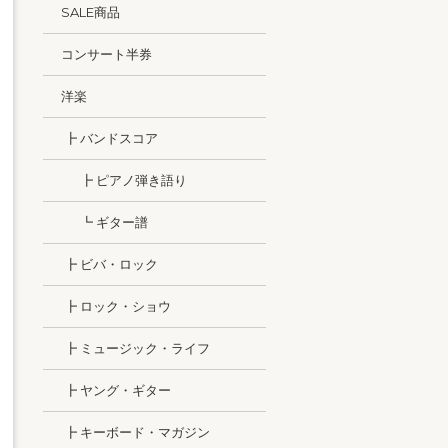
SALE商品
コンサート半券
洋楽
┣ バンドスコア
┣ ピアノ弾き語り
┗ ギター譜
┣ ビバ・ロック
┣ ロック・ショウ
┣ ミュージック・ライフ
┣ ヤング・ギター
┣ キーボード・マガジン