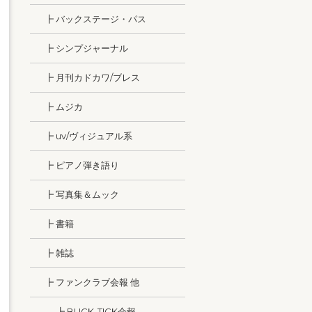
┣ バックステージ・パス
┣ シンプジャーナル
┣ 月刊カドカワ/ブレス
┣ ムジカ
┣ uv/ヴィジュアル系
┣ ピアノ弾き語り
┣ 写真集＆ムック
┣ 書籍
┣ 雑誌
┣ ファンクラブ会報 他
┣ BUCK-TICK会報