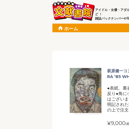
アイドル・女優・アダ
ど ！
雑誌バックナンバーや
ホーム
萩原健一コン
RA '85 WH
●表紙、裏
反り●角に
はございま
明記された
の上で注文
¥9,000
(