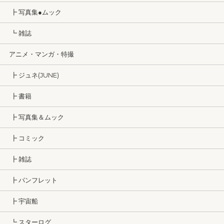
┣ 写真集●ムック
┗ 雑誌
アニメ・マンガ・特撮
┣ ジュネ(JUNE)
┣ 書籍
┣ 写真集＆ムック
┣ コミック
┣ 雑誌
┣ パンフレット
┣ 宇宙船
┗ スターログ