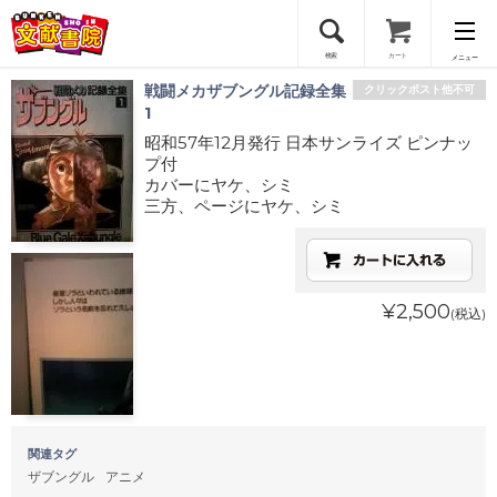
検索
カート
メニュー
戦闘メカザブングル記録全集
クリックポスト他不可
会員登録
1
昭和57年12月発行 日本サンライズ ピンナッ
プ付
ログイン
カバーにヤケ、シミ
三方、ページにヤケ、シミ
¥2,500
(税込)
関連タグ
ザブングル
アニメ