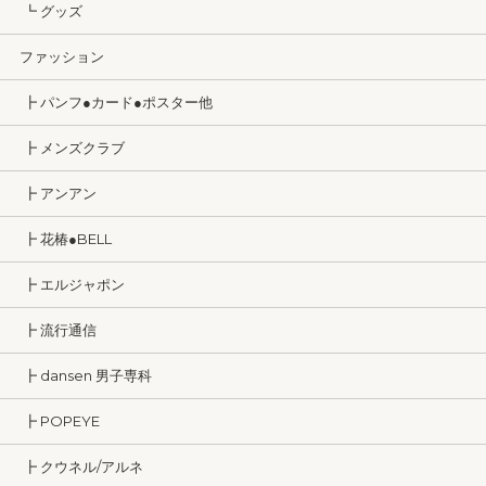
┗ グッズ
ファッション
┣ パンフ●カード●ポスター他
┣ メンズクラブ
┣ アンアン
┣ 花椿●BELL
┣ エルジャポン
┣ 流行通信
┣ dansen 男子専科
┣ POPEYE
┣ クウネル/アルネ