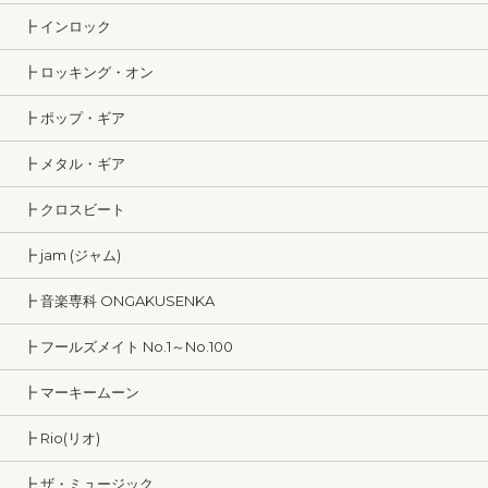
┣ インロック
┣ ロッキング・オン
┣ ポップ・ギア
┣ メタル・ギア
┣ クロスビート
┣ jam (ジャム)
┣ 音楽専科 ONGAKUSENKA
┣ フールズメイト No.1～No.100
┣ マーキームーン
┣ Rio(リオ)
┣ ザ・ミュージック