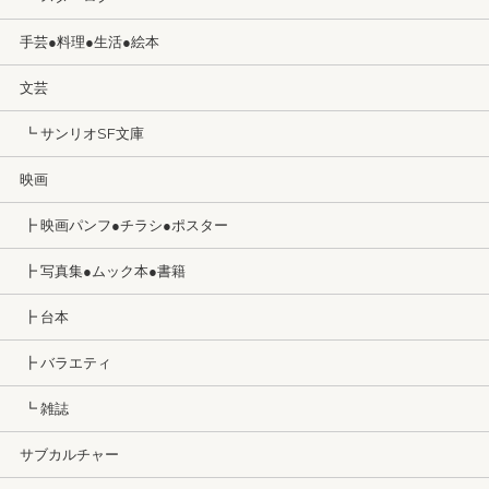
手芸●料理●生活●絵本
文芸
┗ サンリオSF文庫
映画
┣ 映画パンフ●チラシ●ポスター
┣ 写真集●ムック本●書籍
┣ 台本
┣ バラエティ
┗ 雑誌
サブカルチャー