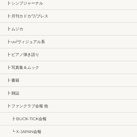
┣ シンプジャーナル
┣ 月刊カドカワ/ブレス
┣ ムジカ
┣ uv/ヴィジュアル系
┣ ピアノ弾き語り
┣ 写真集＆ムック
┣ 書籍
┣ 雑誌
┣ ファンクラブ会報 他
┣ BUCK-TICK会報
┗ X-JAPAN会報