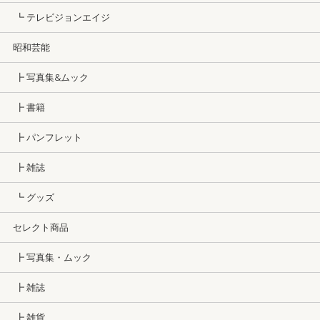
┗ テレビジョンエイジ
昭和芸能
┣ 写真集&ムック
┣ 書籍
┣ パンフレット
┣ 雑誌
┗ グッズ
セレクト商品
┣ 写真集・ムック
┣ 雑誌
┣ 雑貨