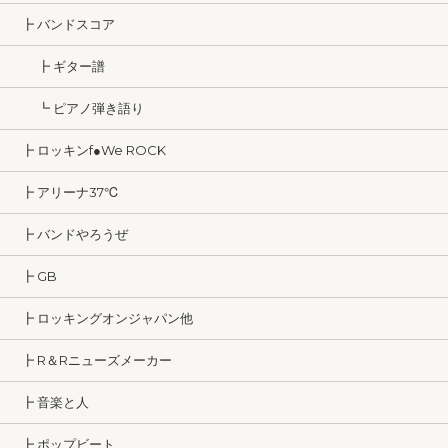
┣ バンドスコア
┣ ギター譜
┗ ピアノ弾き語り
┣ ロッキンf●We ROCK
┣ アリーナ37℃
┣ バンドやろうぜ
┣ GB
┣ ロッキングオンジャパン他
┣ R＆Rニューズメーカー
┣ 音楽と人
┣ ポップビート