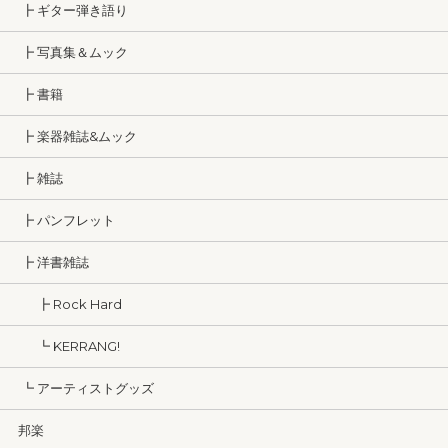
┣ ギター弾き語り
┣ 写真集＆ムック
┣ 書籍
┣ 楽器雑誌&ムック
┣ 雑誌
┣ パンフレット
┣ 洋書雑誌
┣ Rock Hard
┗ KERRANG!
┗ アーティストグッズ
邦楽