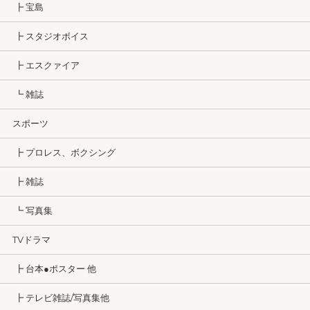
┣ 宝島
┣ スタジオボイス
┣ エスクァイア
┗ 雑誌
スポーツ
┣ プロレス、ボクシング
┣ 雑誌
┗ 写真集
TVドラマ
┣ 台本●ポスター 他
┣ テレビ雑誌/写真集他