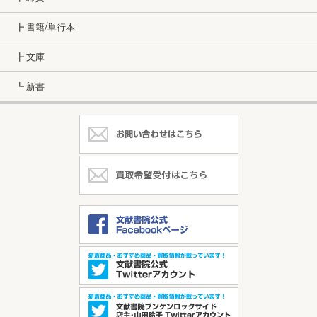
┣ 書籍/単行本
┣ 文庫
┗ 新書