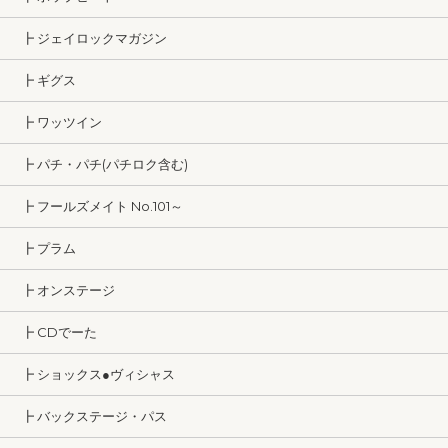
┣ ジェイロックマガジン
┣ ギグス
┣ ワッツイン
┣ パチ・パチ(パチロク含む)
┣ フールズメイト No.101～
┣ プラム
┣ オンステージ
┣ CDでーた
┣ ショックス●ヴィシャス
┣ バックステージ・パス