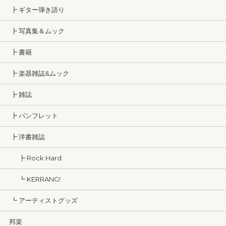
┣ ギター弾き語り
┣ 写真集＆ムック
┣ 書籍
┣ 楽器雑誌&ムック
┣ 雑誌
┣ パンフレット
┣ 洋書雑誌
┣ Rock Hard
┗ KERRANG!
┗ アーティストグッズ
邦楽