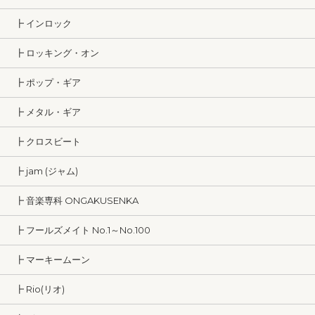
┣ インロック
┣ ロッキング・オン
┣ ポップ・ギア
┣ メタル・ギア
┣ クロスビート
┣ jam (ジャム)
┣ 音楽専科 ONGAKUSENKA
┣ フールズメイト No.1～No.100
┣ マーキームーン
┣ Rio(リオ)