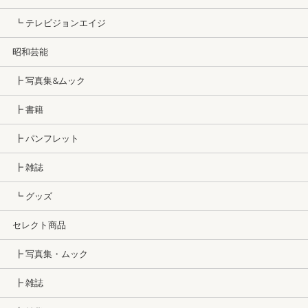
┗ テレビジョンエイジ
昭和芸能
┣ 写真集&ムック
┣ 書籍
┣ パンフレット
┣ 雑誌
┗ グッズ
セレクト商品
┣ 写真集・ムック
┣ 雑誌