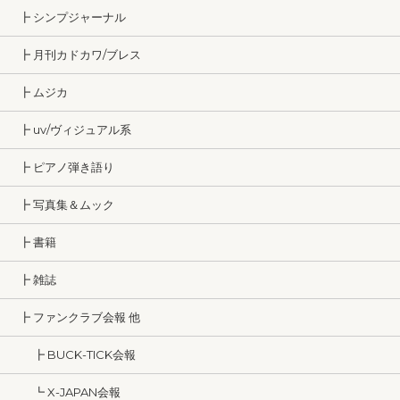
┣ シンプジャーナル
┣ 月刊カドカワ/ブレス
┣ ムジカ
┣ uv/ヴィジュアル系
┣ ピアノ弾き語り
┣ 写真集＆ムック
┣ 書籍
┣ 雑誌
┣ ファンクラブ会報 他
┣ BUCK-TICK会報
┗ X-JAPAN会報