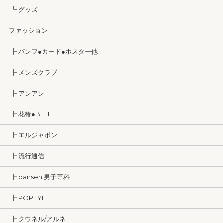
┗ グッズ
ファッション
┣ パンフ●カード●ポスター他
┣ メンズクラブ
┣ アンアン
┣ 花椿●BELL
┣ エルジャポン
┣ 流行通信
┣ dansen 男子専科
┣ POPEYE
┣ クウネル/アルネ