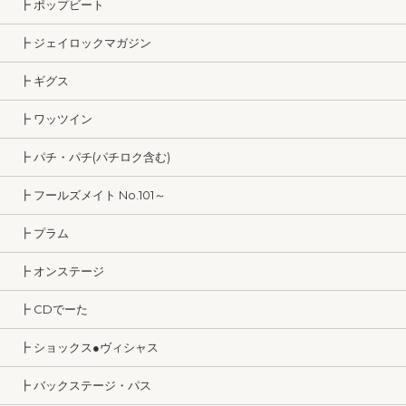
┣ ポップビート
┣ ジェイロックマガジン
┣ ギグス
┣ ワッツイン
┣ パチ・パチ(パチロク含む)
┣ フールズメイト No.101～
┣ プラム
┣ オンステージ
┣ CDでーた
┣ ショックス●ヴィシャス
┣ バックステージ・パス