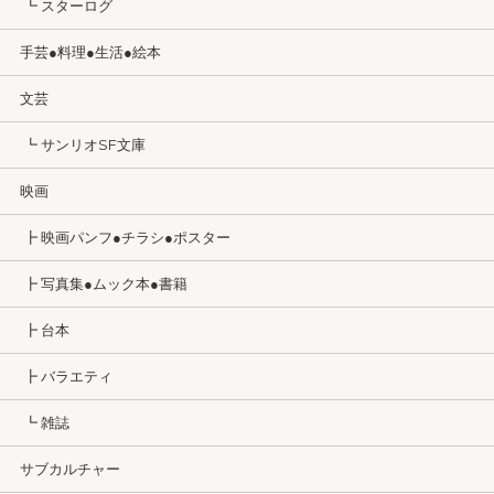
┗ スターログ
手芸●料理●生活●絵本
文芸
┗ サンリオSF文庫
映画
┣ 映画パンフ●チラシ●ポスター
┣ 写真集●ムック本●書籍
┣ 台本
┣ バラエティ
┗ 雑誌
サブカルチャー