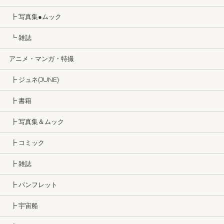
┣ 写真集●ムック
┗ 雑誌
アニメ・マンガ・特撮
┣ ジュネ(JUNE)
┣ 書籍
┣ 写真集＆ムック
┣ コミック
┣ 雑誌
┣ パンフレット
┣ 宇宙船