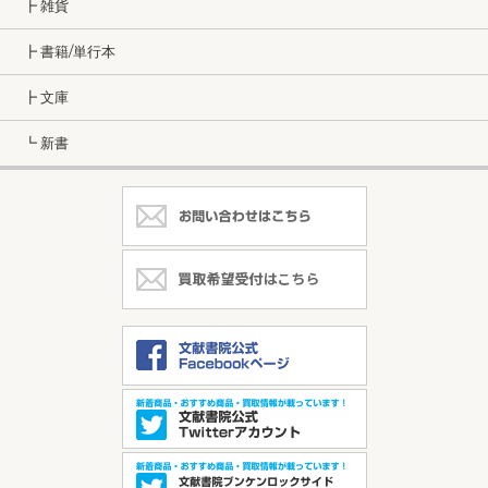
┣ 雑貨
┣ 書籍/単行本
┣ 文庫
┗ 新書