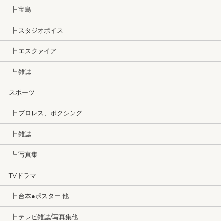
┣ 宝島
┣ スタジオボイス
┣ エスクァイア
┗ 雑誌
スポーツ
┣ プロレス、ボクシング
┣ 雑誌
┗ 写真集
TVドラマ
┣ 台本●ポスター 他
┣ テレビ雑誌/写真集他