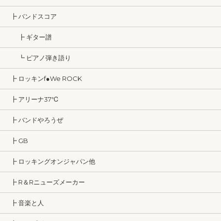
┣ バンドスコア
┣ ギター譜
┗ ピアノ弾き語り
┣ ロッキンf●We ROCK
┣ アリーナ37℃
┣ バンドやろうぜ
┣ GB
┣ ロッキングオンジャパン他
┣ R＆Rニューズメーカー
┣ 音楽と人