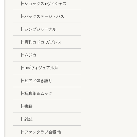
┣ ショックス●ヴィシャス
┣ バックステージ・パス
┣ シンプジャーナル
┣ 月刊カドカワ/ブレス
┣ ムジカ
┣ uv/ヴィジュアル系
┣ ピアノ弾き語り
┣ 写真集＆ムック
┣ 書籍
┣ 雑誌
┣ ファンクラブ会報 他