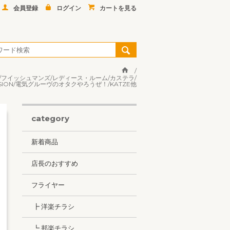
会員登録
ログイン
カートを見る
/筋肉少女帯/フイッシュマンズ/レディース・ルーム/カステラ/
ION/電気グルーヴのオタクやろうぜ！/KATZE他
category
新着商品
店長のおすすめ
フライヤー
┣ 洋楽チラシ
┗ 邦楽チラシ