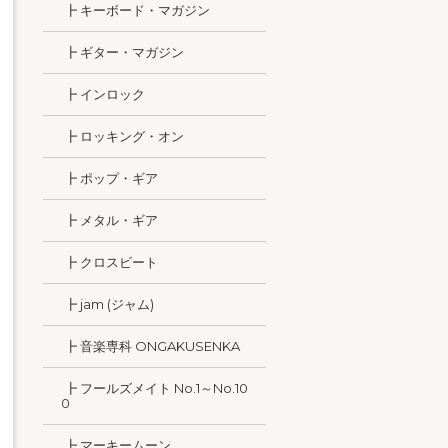
┣ キーボード・マガジン
┣ ギター・マガジン
┣ インロック
┣ ロッキング・オン
┣ ポップ・ギア
┣ メタル・ギア
┣ クロスビート
┣ jam (ジャム)
┣ 音楽専科 ONGAKUSENKA
┣ フールズメイト No.1～No.10
0
┣ マーキームーン