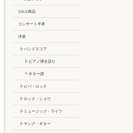
SALE商品
コンサート半券
洋楽
┣ バンドスコア
┣ ピアノ弾き語り
┗ ギター譜
┣ ビバ・ロック
┣ ロック・ショウ
┣ ミュージック・ライフ
┣ ヤング・ギター