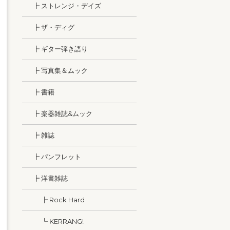
┣ ストレンジ・デイズ
┣ ザ・ディグ
┣ ギター弾き語り
┣ 写真集＆ムック
┣ 書籍
┣ 楽器雑誌&ムック
┣ 雑誌
┣ パンフレット
┣ 洋書雑誌
┣ Rock Hard
┗ KERRANG!