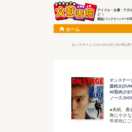
アイドル・女優・アダ
ど ！
雑誌バックナンバーや
ホーム
オンステージ (ON STAGE) 1991年
オンステージ 
森純太(JUN 
N/筋肉少
ノーズ,SI
●表紙、裏
角に小さな
年劣化にご