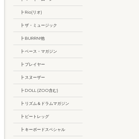
┣ Rio(リオ)
┣ ザ・ミュージック
┣ BURRN!他
┣ ベース・マガジン
┣ プレイヤー
┣ スヌーザー
┣ DOLL (ZOO含む)
┣ リズム＆ドラムマガジン
┣ ビートレッグ
┣ キーボードスペシャル