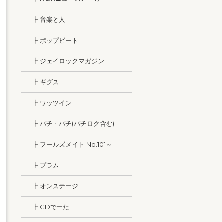
┣ 音楽と人
┣ ポップビート
┣ ジェイロックマガジン
┣ ギグス
┣ ワッツイン
┣ パチ・パチ(パチロク含む)
┣ フールズメイト No.101～
┣ プラム
┣ オンステージ
┣ CDでーた