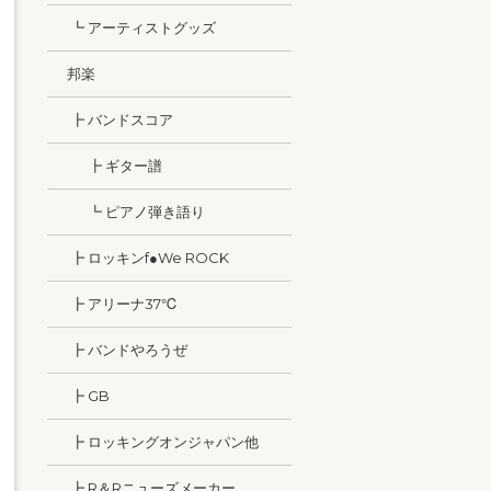
┗ アーティストグッズ
邦楽
┣ バンドスコア
┣ ギター譜
┗ ピアノ弾き語り
┣ ロッキンf●We ROCK
┣ アリーナ37℃
┣ バンドやろうぜ
┣ GB
┣ ロッキングオンジャパン他
┣ R＆Rニューズメーカー