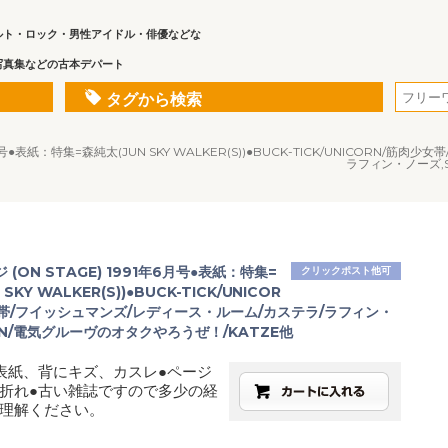
ルト・ロック・男性アイドル・俳優などな
写真集などの古本デパート
タグから検索
6月号●表紙：特集=森純太(JUN SKY WALKER(S))●BUCK-TICK/UNICORN
ラフィン・ノーズ,S
(ON STAGE) 1991年6月号●表紙：特集=
クリックポスト他可
SKY WALKER(S))●BUCK-TICK/UNICOR
女帯/フイッシュマンズ/レディース・ルーム/カステラ/ラフィン・
ON/電気グルーヴのオタクやろうぜ！/KATZE他
表紙、背にキズ、カスレ●ページ
折れ●古い雑誌ですので多少の経
理解ください。