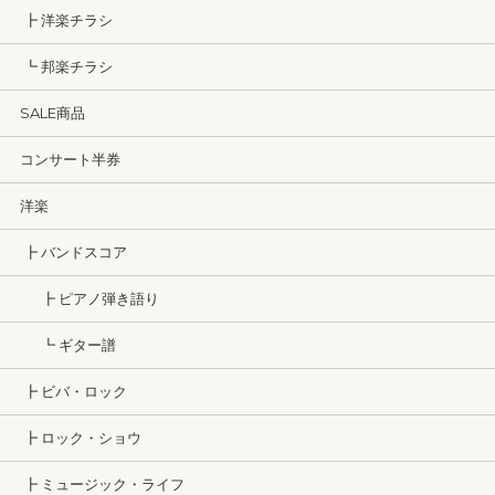
┣ 洋楽チラシ
┗ 邦楽チラシ
SALE商品
コンサート半券
洋楽
┣ バンドスコア
┣ ピアノ弾き語り
┗ ギター譜
┣ ビバ・ロック
┣ ロック・ショウ
┣ ミュージック・ライフ