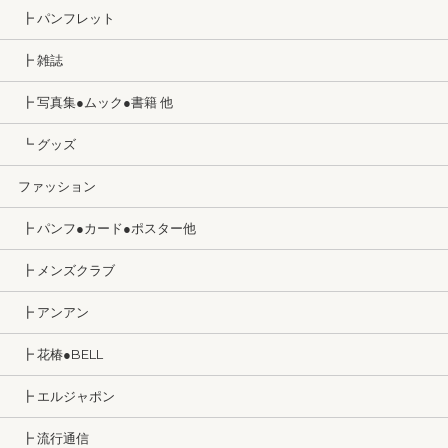
┣ パンフレット
┣ 雑誌
┣ 写真集●ムック●書籍 他
┗ グッズ
ファッション
┣ パンフ●カード●ポスター他
┣ メンズクラブ
┣ アンアン
┣ 花椿●BELL
┣ エルジャポン
┣ 流行通信