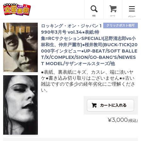
検索
カート
メニュー
ロッキング・オン・ジャパン 1
クリックポスト他可
会員登録
990年3月号 vol.34●表紙:特
集=RCサクセションSPECIAL!(忌野清志郎vs小
林和生、仲井戸麗市)●桜井敦司(BUCK-TICK)20
ログイン
000字インタビュー●UP-BEAT/SOFT BALLE
T/X/COMPLEX/SION/GO-BANG'S/NEWES
T MODEL/サザンオールスターズ/他
●表紙、裏表紙にキズ、カスレ、端に淡いヤ
ケ●書き込み切り取りはございません●※古い
雑誌ですので多少の経年劣化にご理解くださ
い。
¥3,000
(税込)