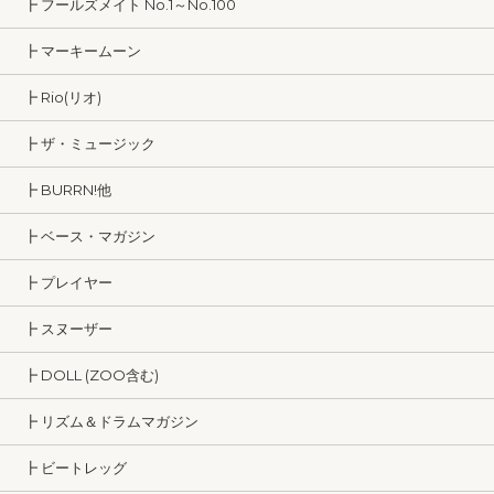
┣ フールズメイト No.1～No.100
┣ マーキームーン
┣ Rio(リオ)
┣ ザ・ミュージック
┣ BURRN!他
┣ ベース・マガジン
┣ プレイヤー
┣ スヌーザー
┣ DOLL (ZOO含む)
┣ リズム＆ドラムマガジン
┣ ビートレッグ