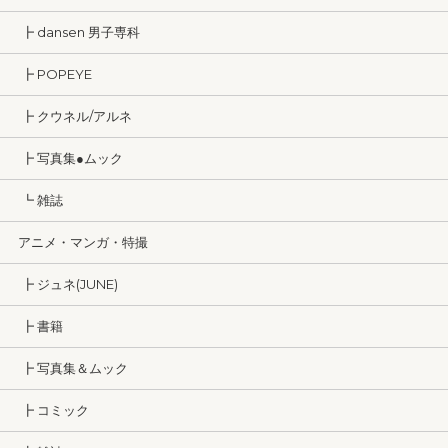
┣ dansen 男子専科
┣ POPEYE
┣ クウネル/アルネ
┣ 写真集●ムック
┗ 雑誌
アニメ・マンガ・特撮
┣ ジュネ(JUNE)
┣ 書籍
┣ 写真集＆ムック
┣ コミック