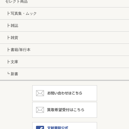
セレクト商品
┣ 写真集・ムック
┣ 雑誌
┣ 雑貨
┣ 書籍/単行本
┣ 文庫
┗ 新書