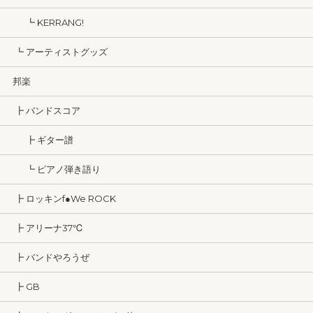
┗ KERRANG!
┗ アーティストグッズ
邦楽
┣ バンドスコア
┣ ギター譜
┗ ピアノ弾き語り
┣ ロッキンf●We ROCK
┣ アリーナ37℃
┣ バンドやろうぜ
┣ GB