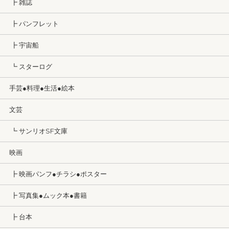
┣ 雑誌
┣ パンフレット
┣ 宇宙船
┗ スターログ
手芸●料理●生活●絵本
文芸
┗ サンリオSF文庫
映画
┣ 映画パンフ●チラシ●ポスター
┣ 写真集●ムック本●書籍
┣ 台本