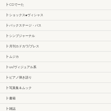
┣ CDでーた
┣ ショックス●ヴィシャス
┣ バックステージ・パス
┣ シンプジャーナル
┣ 月刊カドカワ/ブレス
┣ ムジカ
┣ uv/ヴィジュアル系
┣ ピアノ弾き語り
┣ 写真集＆ムック
┣ 書籍
┣ 雑誌