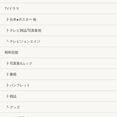
TVドラマ
┣ 台本●ポスター 他
┣ テレビ雑誌/写真集他
┗ テレビジョンエイジ
昭和芸能
┣ 写真集&ムック
┣ 書籍
┣ パンフレット
┣ 雑誌
┗ グッズ