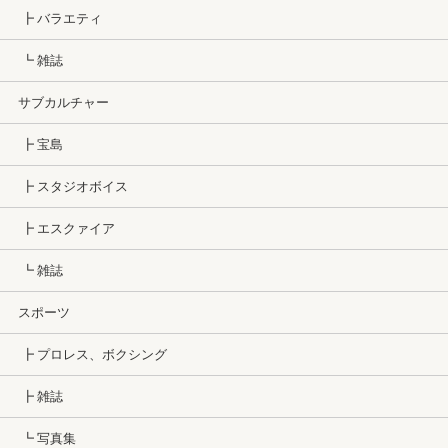
┣ バラエティ
┗ 雑誌
サブカルチャー
┣ 宝島
┣ スタジオボイス
┣ エスクァイア
┗ 雑誌
スポーツ
┣ プロレス、ボクシング
┣ 雑誌
┗ 写真集