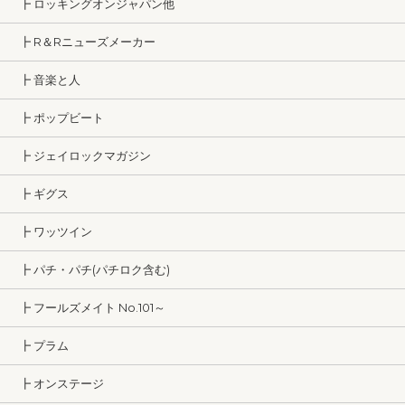
┣ ロッキングオンジャパン他
┣ R＆Rニューズメーカー
┣ 音楽と人
┣ ポップビート
┣ ジェイロックマガジン
┣ ギグス
┣ ワッツイン
┣ パチ・パチ(パチロク含む)
┣ フールズメイト No.101～
┣ プラム
┣ オンステージ