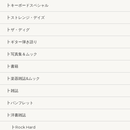
┣ キーボードスペシャル
┣ ストレンジ・デイズ
┣ ザ・ディグ
┣ ギター弾き語り
┣ 写真集＆ムック
┣ 書籍
┣ 楽器雑誌&ムック
┣ 雑誌
┣ パンフレット
┣ 洋書雑誌
┣ Rock Hard