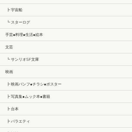
┣ 宇宙船
┗ スターログ
手芸●料理●生活●絵本
文芸
┗ サンリオSF文庫
映画
┣ 映画パンフ●チラシ●ポスター
┣ 写真集●ムック本●書籍
┣ 台本
┣ バラエティ