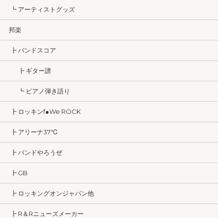
┗ アーティストグッズ
邦楽
┣ バンドスコア
┣ ギター譜
┗ ピアノ弾き語り
┣ ロッキンf●We ROCK
┣ アリーナ37℃
┣ バンドやろうぜ
┣ GB
┣ ロッキングオンジャパン他
┣ R＆Rニューズメーカー