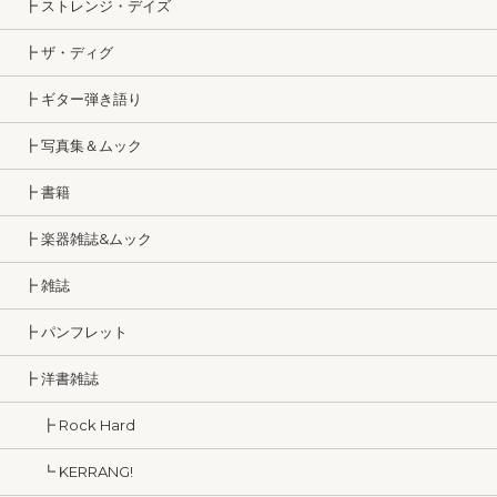
┣ ストレンジ・デイズ
┣ ザ・ディグ
┣ ギター弾き語り
┣ 写真集＆ムック
┣ 書籍
┣ 楽器雑誌&ムック
┣ 雑誌
┣ パンフレット
┣ 洋書雑誌
┣ Rock Hard
┗ KERRANG!