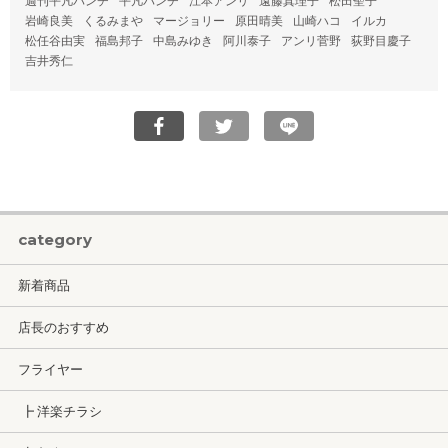
週刊平凡パンチ
平凡パンチ
江本アンリ
遠藤真理子
松田聖子
岩崎良美
くるみまや
マージョリー
原田晴美
山崎ハコ
イルカ
松任谷由実
福島邦子
中島みゆき
阿川泰子
アンリ菅野
荻野目慶子
吉井秀仁
category
新着商品
店長のおすすめ
フライヤー
┣ 洋楽チラシ