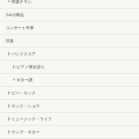
┗ 邦楽チラシ
SALE商品
コンサート半券
洋楽
┣ バンドスコア
┣ ピアノ弾き語り
┗ ギター譜
┣ ビバ・ロック
┣ ロック・ショウ
┣ ミュージック・ライフ
┣ ヤング・ギター