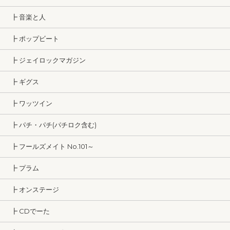
┣ 音楽と人
┣ ポップビート
┣ ジェイロックマガジン
┣ ギグス
┣ ワッツイン
┣ パチ・パチ(パチロク含む)
┣ フールズメイト No.101～
┣ プラム
┣ オンステージ
┣ CDでーた