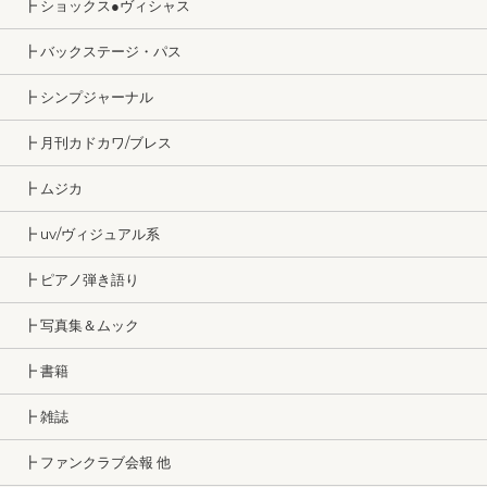
┣ ショックス●ヴィシャス
┣ バックステージ・パス
┣ シンプジャーナル
┣ 月刊カドカワ/ブレス
┣ ムジカ
┣ uv/ヴィジュアル系
┣ ピアノ弾き語り
┣ 写真集＆ムック
┣ 書籍
┣ 雑誌
┣ ファンクラブ会報 他