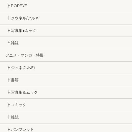
┣ POPEYE
┣ クウネル/アルネ
┣ 写真集●ムック
┗ 雑誌
アニメ・マンガ・特撮
┣ ジュネ(JUNE)
┣ 書籍
┣ 写真集＆ムック
┣ コミック
┣ 雑誌
┣ パンフレット