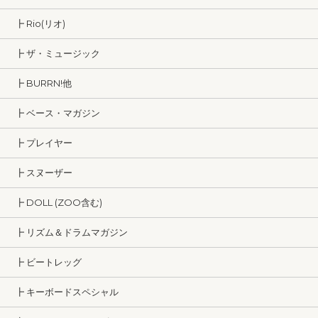
┣ Rio(リオ)
┣ ザ・ミュージック
┣ BURRN!他
┣ ベース・マガジン
┣ プレイヤー
┣ スヌーザー
┣ DOLL (ZOO含む)
┣ リズム＆ドラムマガジン
┣ ビートレッグ
┣ キーボードスペシャル