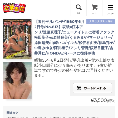
検索
カート
メニュー
【週刊平凡パンチ/1980年6月
クリックポスト他可
会員登録
2日号/No.813】表紙=江本ア
ンリ/遠藤真理子/ニューアイドルに密着アタック
松田聖子vs岩崎良美/くるみまや/マージョリー/
ログイン
原田晴美/山崎ハコ/イルカ/松任谷由実/福島邦子/
中島みゆき/阿川泰子/アンリ菅野/荻野目慶子/吉
井秀仁/HONDAがレースに復帰!!/他
昭和55年6月2日発行/平凡出版●背の上部や表
紙小口部分に少々傷みがあります。※古い雑
誌ですので多少の経年劣化はご理解ください
ませ。
¥3,500
(税込)
関連タグ