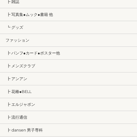
┣ 雑誌
┣ 写真集●ムック●書籍 他
┗ グッズ
ファッション
┣ パンフ●カード●ポスター他
┣ メンズクラブ
┣ アンアン
┣ 花椿●BELL
┣ エルジャポン
┣ 流行通信
┣ dansen 男子専科