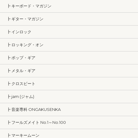
┣ キーボード・マガジン
┣ ギター・マガジン
┣ インロック
┣ ロッキング・オン
┣ ポップ・ギア
┣ メタル・ギア
┣ クロスビート
┣ jam (ジャム)
┣ 音楽専科 ONGAKUSENKA
┣ フールズメイト No.1～No.100
┣ マーキームーン