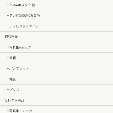
┣ 台本●ポスター 他
┣ テレビ雑誌/写真集他
┗ テレビジョンエイジ
昭和芸能
┣ 写真集&ムック
┣ 書籍
┣ パンフレット
┣ 雑誌
┗ グッズ
セレクト商品
┣ 写真集・ムック