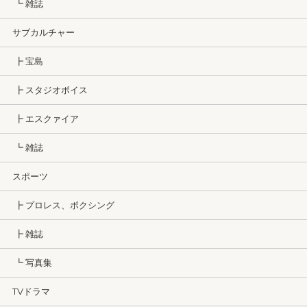
┗ 雑誌
サブカルチャー
┣ 宝島
┣ スタジオボイス
┣ エスクァイア
┗ 雑誌
スポーツ
┣ プロレス、ボクシング
┣ 雑誌
┗ 写真集
TVドラマ