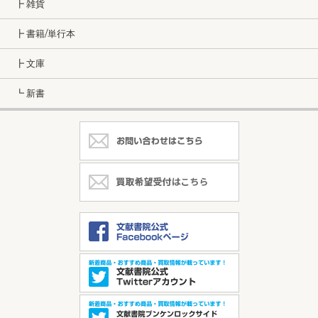
┣ 雑貨
┣ 書籍/単行本
┣ 文庫
┗ 新書