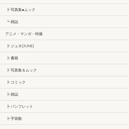
┣ 写真集●ムック
┗ 雑誌
アニメ・マンガ・特撮
┣ ジュネ(JUNE)
┣ 書籍
┣ 写真集＆ムック
┣ コミック
┣ 雑誌
┣ パンフレット
┣ 宇宙船