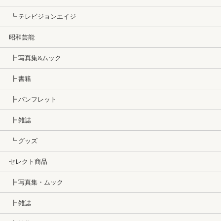
┗ テレビジョンエイジ
昭和芸能
┣ 写真集&ムック
┣ 書籍
┣ パンフレット
┣ 雑誌
┗ グッズ
セレクト商品
┣ 写真集・ムック
┣ 雑誌