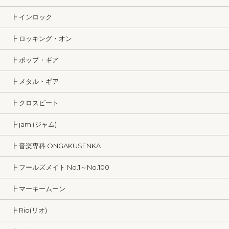
┣ インロック
┣ ロッキング・オン
┣ ポップ・ギア
┣ メタル・ギア
┣ クロスビート
┣ jam (ジャム)
┣ 音楽専科 ONGAKUSENKA
┣ フールズメイト No.1～No.100
┣ マーキームーン
┣ Rio(リオ)