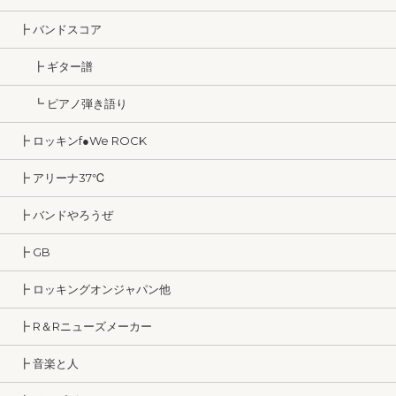
┣ バンドスコア
┣ ギター譜
┗ ピアノ弾き語り
┣ ロッキンf●We ROCK
┣ アリーナ37℃
┣ バンドやろうぜ
┣ GB
┣ ロッキングオンジャパン他
┣ R＆Rニューズメーカー
┣ 音楽と人