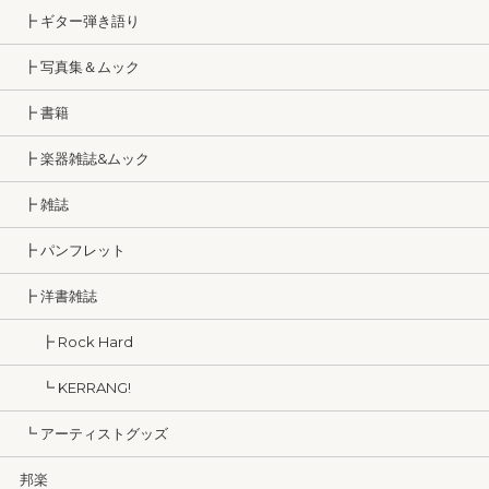
┣ ギター弾き語り
┣ 写真集＆ムック
┣ 書籍
┣ 楽器雑誌&ムック
┣ 雑誌
┣ パンフレット
┣ 洋書雑誌
┣ Rock Hard
┗ KERRANG!
┗ アーティストグッズ
邦楽