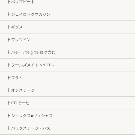
┣ ポップビート
┣ ジェイロックマガジン
┣ ギグス
┣ ワッツイン
┣ パチ・パチ(パチロク含む)
┣ フールズメイト No.101～
┣ プラム
┣ オンステージ
┣ CDでーた
┣ ショックス●ヴィシャス
┣ バックステージ・パス