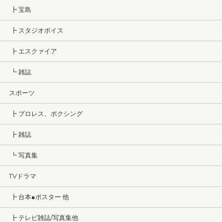
┣ 宝島
┣ スタジオボイス
┣ エスクァイア
┗ 雑誌
スポーツ
┣ プロレス、ボクシング
┣ 雑誌
┗ 写真集
TVドラマ
┣ 台本●ポスター 他
┣ テレビ雑誌/写真集他