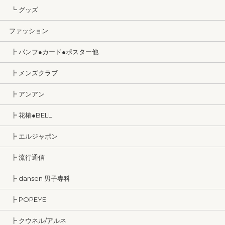
┗ グッズ
ファッション
┣ パンフ●カード●ポスター他
┣ メンズクラブ
┣ アンアン
┣ 花椿●BELL
┣ エルジャポン
┣ 流行通信
┣ dansen 男子専科
┣ POPEYE
┣ クウネル/アルネ