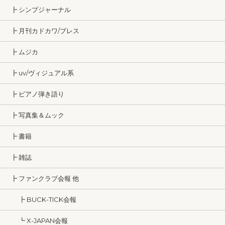
┣ シンプジャーナル
┣ 月刊カドカワ/ブレス
┣ ムジカ
┣ uv/ヴィジュアル系
┣ ピアノ弾き語り
┣ 写真集＆ムック
┣ 書籍
┣ 雑誌
┣ ファンクラブ会報 他
┣ BUCK-TICK会報
┗ X-JAPAN会報