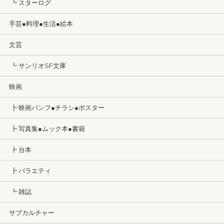
┗ スターログ
手芸●料理●生活●絵本
文芸
┗ サンリオSF文庫
映画
┣ 映画パンフ●チラシ●ポスター
┣ 写真集●ムック本●書籍
┣ 台本
┣ バラエティ
┗ 雑誌
サブカルチャー