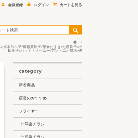
会員登録
ログイン
カートを見る
み/岸本加世子/遠藤真理子/船倉たまき/七種良子/松
田聖子/パット・メセニー/アントニオ猪木/他
category
新着商品
店長のおすすめ
フライヤー
┣ 洋楽チラシ
┗ 邦楽チラシ