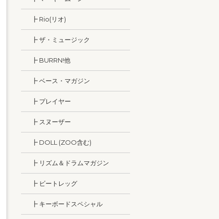
┣ Rio(リオ)
┣ ザ・ミュージック
┣ BURRN!他
┣ ベース・マガジン
┣ プレイヤー
┣ スヌーザー
┣ DOLL (ZOO含む)
┣ リズム＆ドラムマガジン
┣ ビートレッグ
┣ キーボードスペシャル