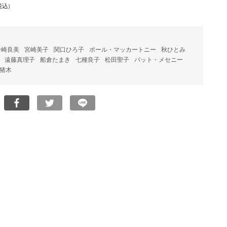
税込)
岩崎良美
宮崎美子
関口ひろ子
ポール・マッカートニー
秋ひとみ
遠藤真理子
船倉たまき
七種良子
松田聖子
パット・メセニー
猪木