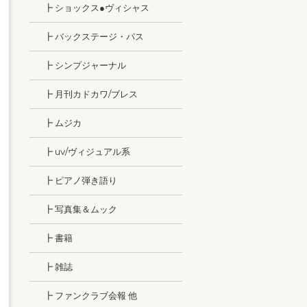
┣ ショックス●ヴィシャス
┣ バックステージ・パス
┣ シンプジャーナル
┣ 月刊カドカワ/ブレス
┣ ムジカ
┣ uv/ヴィジュアル系
┣ ピアノ弾き語り
┣ 写真集＆ムック
┣ 書籍
┣ 雑誌
┣ ファンクラブ会報 他