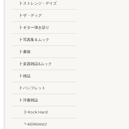
┣ ストレンジ・デイズ
┣ ザ・ディグ
┣ ギター弾き語り
┣ 写真集＆ムック
┣ 書籍
┣ 楽器雑誌&ムック
┣ 雑誌
┣ パンフレット
┣ 洋書雑誌
┣ Rock Hard
┗ KERRANG!