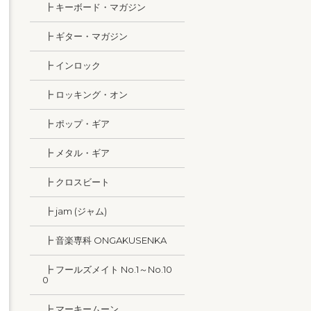
┣ キーボード・マガジン
┣ ギター・マガジン
┣ インロック
┣ ロッキング・オン
┣ ポップ・ギア
┣ メタル・ギア
┣ クロスビート
┣ jam (ジャム)
┣ 音楽専科 ONGAKUSENKA
┣ フールズメイト No.1～No.10
0
┣ マーキームーン