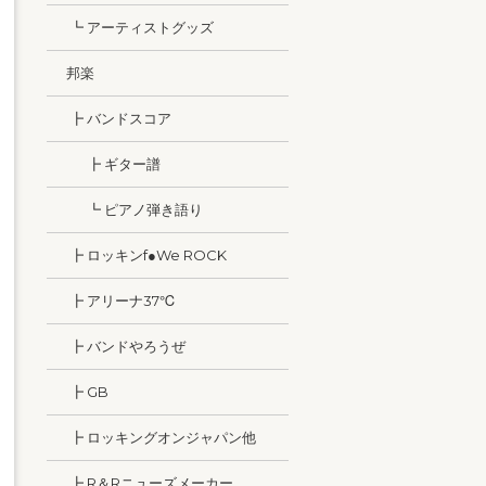
┗ アーティストグッズ
邦楽
┣ バンドスコア
┣ ギター譜
┗ ピアノ弾き語り
┣ ロッキンf●We ROCK
┣ アリーナ37℃
┣ バンドやろうぜ
┣ GB
┣ ロッキングオンジャパン他
┣ R＆Rニューズメーカー