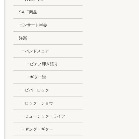
SALE商品
コンサート半券
洋楽
┣ バンドスコア
┣ ピアノ弾き語り
┗ ギター譜
┣ ビバ・ロック
┣ ロック・ショウ
┣ ミュージック・ライフ
┣ ヤング・ギター