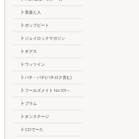
┣ 音楽と人
┣ ポップビート
┣ ジェイロックマガジン
┣ ギグス
┣ ワッツイン
┣ パチ・パチ(パチロク含む)
┣ フールズメイト No.101～
┣ プラム
┣ オンステージ
┣ CDでーた