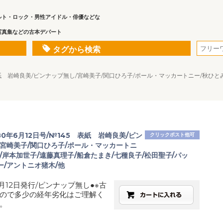
ルト・ロック・男性アイドル・俳優などな
写真集などの古本デパート
タグから検索
5 表紙 岩崎良美/ピンナップ無し/宮崎美子/関口ひろ子/ポール・マッカートニー/秋ひと
980年6月12日号/№145 表紙 岩崎良美/ピン
クリックポスト他可
/宮崎美子/関口ひろ子/ポール・マッカートニ
/岸本加世子/遠藤真理子/船倉たまき/七種良子/松田聖子/パッ
ー/アントニオ猪木/他
月12日発行/ピンナップ無し●※古
ので多少の経年劣化はご理解く
。