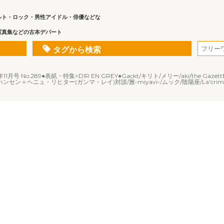
ルト・ロック・男性アイドル・俳優などな
写真集などの古本デパート
タグから検索
月号 No.289●表紙・特集=DIR EN GREY●Gackt/キリト/メリー/aki/the GazettE/シ
イ・ハンセン＋ヘニュ・リヒター(ガンマ・レイ)対談/雅-miyavi-/ムック/陰陽座/La'crima C