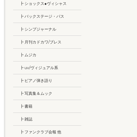
┣ ショックス●ヴィシャス
┣ バックステージ・パス
┣ シンプジャーナル
┣ 月刊カドカワ/ブレス
┣ ムジカ
┣ uv/ヴィジュアル系
┣ ピアノ弾き語り
┣ 写真集＆ムック
┣ 書籍
┣ 雑誌
┣ ファンクラブ会報 他