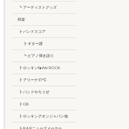
┗ アーティストグッズ
邦楽
┣ バンドスコア
┣ ギター譜
┗ ピアノ弾き語り
┣ ロッキンf●We ROCK
┣ アリーナ37℃
┣ バンドやろうぜ
┣ GB
┣ ロッキングオンジャパン他
┣ R＆Rニューズメーカー