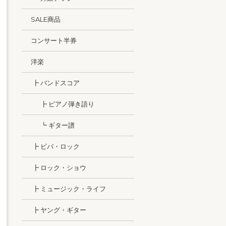
SALE商品
コンサート半券
洋楽
┣ バンドスコア
┣ ピアノ弾き語り
┗ ギター譜
┣ ビバ・ロック
┣ ロック・ショウ
┣ ミュージック・ライフ
┣ ヤング・ギター