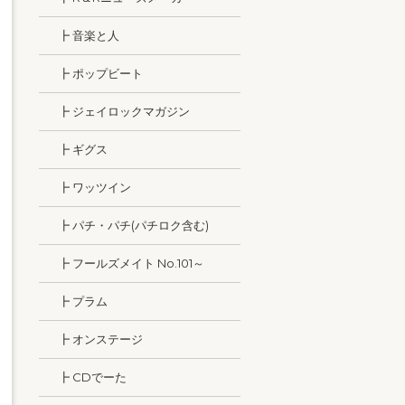
┣ 音楽と人
┣ ポップビート
┣ ジェイロックマガジン
┣ ギグス
┣ ワッツイン
┣ パチ・パチ(パチロク含む)
┣ フールズメイト No.101～
┣ プラム
┣ オンステージ
┣ CDでーた