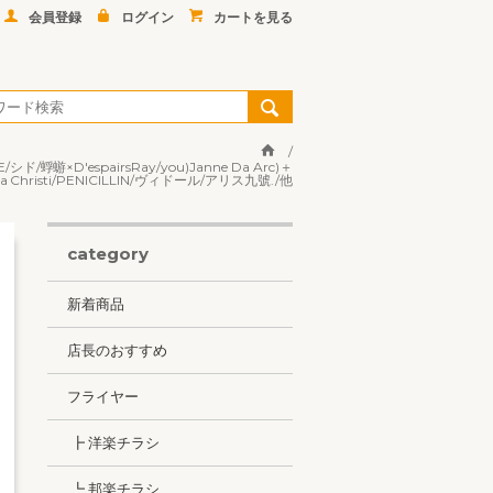
会員登録
ログイン
カートを見る
ド/蜉蝣×D'espairsRay/you)Janne Da Arc)＋
hristi/PENICILLIN/ヴィドール/アリス九號./他
category
新着商品
店長のおすすめ
フライヤー
┣ 洋楽チラシ
┗ 邦楽チラシ