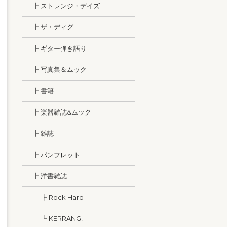
┣ ストレンジ・デイズ
┣ ザ・ディグ
┣ ギター弾き語り
┣ 写真集＆ムック
┣ 書籍
┣ 楽器雑誌&ムック
┣ 雑誌
┣ パンフレット
┣ 洋書雑誌
┣ Rock Hard
┗ KERRANG!