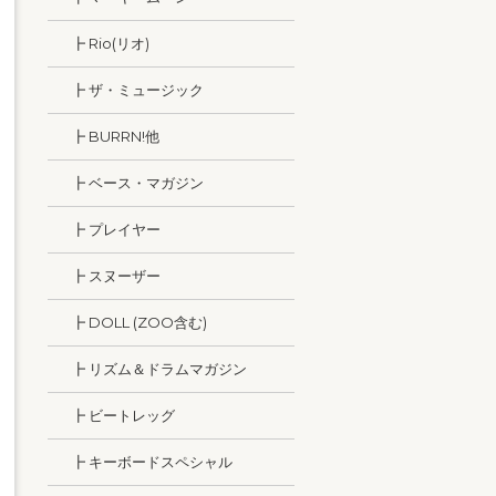
┣ Rio(リオ)
┣ ザ・ミュージック
┣ BURRN!他
┣ ベース・マガジン
┣ プレイヤー
┣ スヌーザー
┣ DOLL (ZOO含む)
┣ リズム＆ドラムマガジン
┣ ビートレッグ
┣ キーボードスペシャル