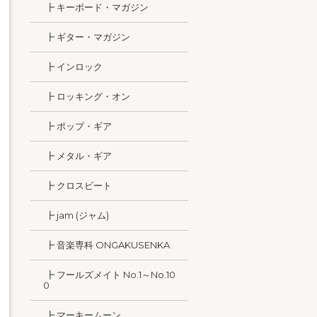
┣ キーボード・マガジン
┣ ギター・マガジン
┣ インロック
┣ ロッキング・オン
┣ ポップ・ギア
┣ メタル・ギア
┣ クロスビート
┣ jam (ジャム)
┣ 音楽専科 ONGAKUSENKA
┣ フールズメイト No.1～No.10
0
┣ マーキームーン