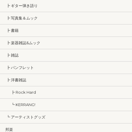
┣ ギター弾き語り
┣ 写真集＆ムック
┣ 書籍
┣ 楽器雑誌&ムック
┣ 雑誌
┣ パンフレット
┣ 洋書雑誌
┣ Rock Hard
┗ KERRANG!
┗ アーティストグッズ
邦楽