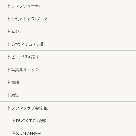
┣ シンプジャーナル
┣ 月刊カドカワ/ブレス
┣ ムジカ
┣ uv/ヴィジュアル系
┣ ピアノ弾き語り
┣ 写真集＆ムック
┣ 書籍
┣ 雑誌
┣ ファンクラブ会報 他
┣ BUCK-TICK会報
┗ X-JAPAN会報