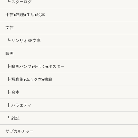
┗ スターログ
手芸●料理●生活●絵本
文芸
┗ サンリオSF文庫
映画
┣ 映画パンフ●チラシ●ポスター
┣ 写真集●ムック本●書籍
┣ 台本
┣ バラエティ
┗ 雑誌
サブカルチャー