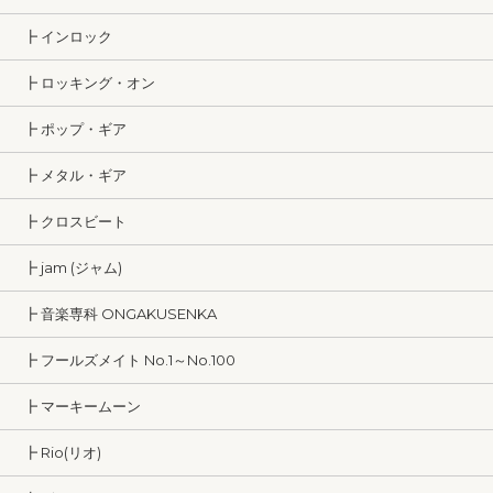
┣ インロック
┣ ロッキング・オン
┣ ポップ・ギア
┣ メタル・ギア
┣ クロスビート
┣ jam (ジャム)
┣ 音楽専科 ONGAKUSENKA
┣ フールズメイト No.1～No.100
┣ マーキームーン
┣ Rio(リオ)