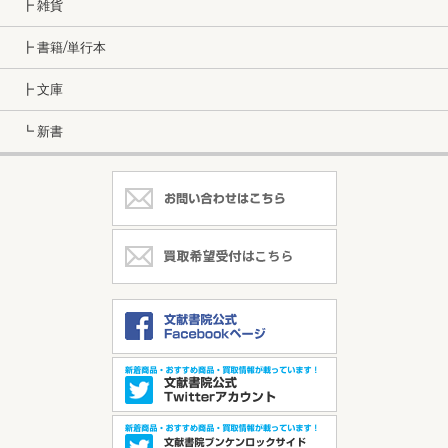
┣ 雑貨
┣ 書籍/単行本
┣ 文庫
┗ 新書