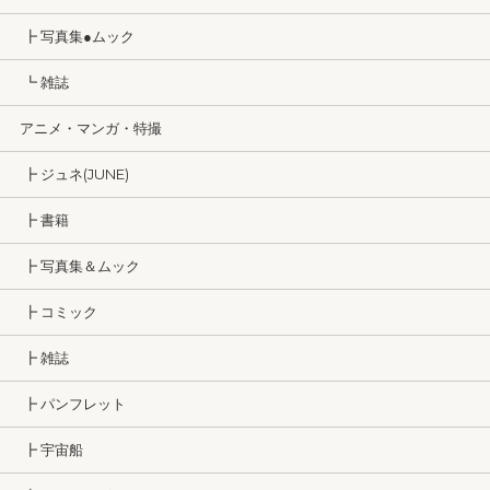
┣ 写真集●ムック
┗ 雑誌
アニメ・マンガ・特撮
┣ ジュネ(JUNE)
┣ 書籍
┣ 写真集＆ムック
┣ コミック
┣ 雑誌
┣ パンフレット
┣ 宇宙船