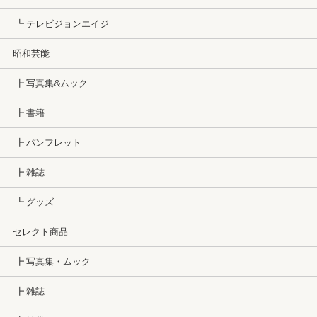
┗ テレビジョンエイジ
昭和芸能
┣ 写真集&ムック
┣ 書籍
┣ パンフレット
┣ 雑誌
┗ グッズ
セレクト商品
┣ 写真集・ムック
┣ 雑誌