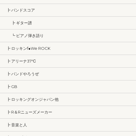
┣ バンドスコア
┣ ギター譜
┗ ピアノ弾き語り
┣ ロッキンf●We ROCK
┣ アリーナ37℃
┣ バンドやろうぜ
┣ GB
┣ ロッキングオンジャパン他
┣ R＆Rニューズメーカー
┣ 音楽と人