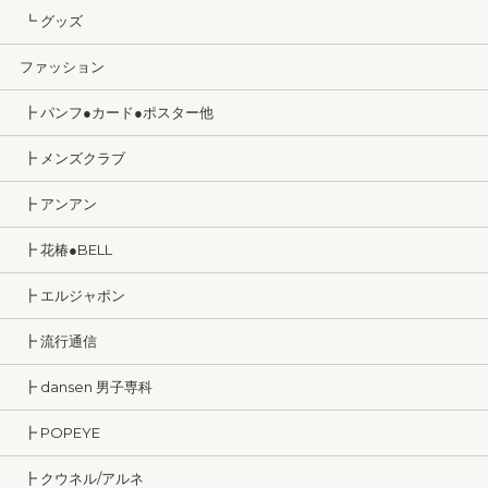
┗ グッズ
ファッション
┣ パンフ●カード●ポスター他
┣ メンズクラブ
┣ アンアン
┣ 花椿●BELL
┣ エルジャポン
┣ 流行通信
┣ dansen 男子専科
┣ POPEYE
┣ クウネル/アルネ