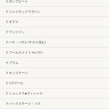
┣ ポップビート
┣ ジェイロックマガジン
┣ ギグス
┣ ワッツイン
┣ パチ・パチ(パチロク含む)
┣ フールズメイト No.101～
┣ プラム
┣ オンステージ
┣ CDでーた
┣ ショックス●ヴィシャス
┣ バックステージ・パス