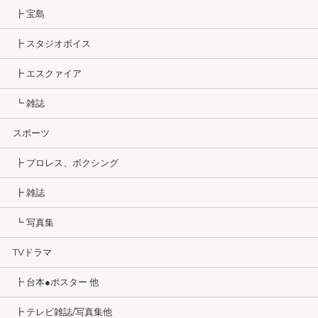
┣ 宝島
┣ スタジオボイス
┣ エスクァイア
┗ 雑誌
スポーツ
┣ プロレス、ボクシング
┣ 雑誌
┗ 写真集
TVドラマ
┣ 台本●ポスター 他
┣ テレビ雑誌/写真集他