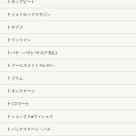
┣ ポップビート
┣ ジェイロックマガジン
┣ ギグス
┣ ワッツイン
┣ パチ・パチ(パチロク含む)
┣ フールズメイト No.101～
┣ プラム
┣ オンステージ
┣ CDでーた
┣ ショックス●ヴィシャス
┣ バックステージ・パス