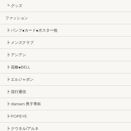
┗ グッズ
ファッション
┣ パンフ●カード●ポスター他
┣ メンズクラブ
┣ アンアン
┣ 花椿●BELL
┣ エルジャポン
┣ 流行通信
┣ dansen 男子専科
┣ POPEYE
┣ クウネル/アルネ