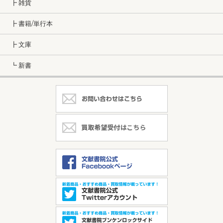
┣ 雑貨
┣ 書籍/単行本
┣ 文庫
┗ 新書