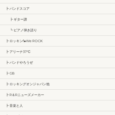
┣ バンドスコア
┣ ギター譜
┗ ピアノ弾き語り
┣ ロッキンf●We ROCK
┣ アリーナ37℃
┣ バンドやろうぜ
┣ GB
┣ ロッキングオンジャパン他
┣ R＆Rニューズメーカー
┣ 音楽と人