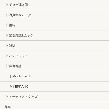
┣ ギター弾き語り
┣ 写真集＆ムック
┣ 書籍
┣ 楽器雑誌&ムック
┣ 雑誌
┣ パンフレット
┣ 洋書雑誌
┣ Rock Hard
┗ KERRANG!
┗ アーティストグッズ
邦楽