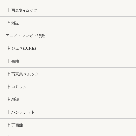
┣ 写真集●ムック
┗ 雑誌
アニメ・マンガ・特撮
┣ ジュネ(JUNE)
┣ 書籍
┣ 写真集＆ムック
┣ コミック
┣ 雑誌
┣ パンフレット
┣ 宇宙船