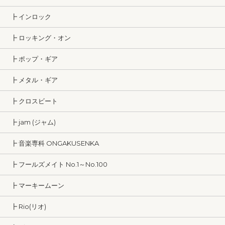
┣ インロック
┣ ロッキング・オン
┣ ポップ・ギア
┣ メタル・ギア
┣ クロスビート
┣ jam (ジャム)
┣ 音楽専科 ONGAKUSENKA
┣ フールズメイト No.1～No.100
┣ マーキームーン
┣ Rio(リオ)