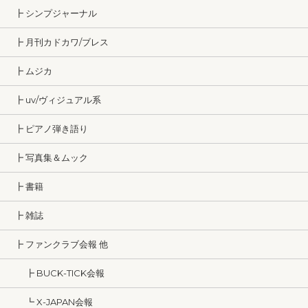
┣ シンプジャーナル
┣ 月刊カドカワ/ブレス
┣ ムジカ
┣ uv/ヴィジュアル系
┣ ピアノ弾き語り
┣ 写真集＆ムック
┣ 書籍
┣ 雑誌
┣ ファンクラブ会報 他
┣ BUCK-TICK会報
┗ X-JAPAN会報