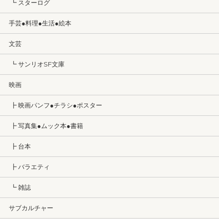
┗ スターログ
手芸●料理●生活●絵本
文芸
┗ サンリオSF文庫
映画
┣ 映画パンフ●チラシ●ポスター
┣ 写真集●ムック本●書籍
┣ 台本
┣ バラエティ
┗ 雑誌
サブカルチャー