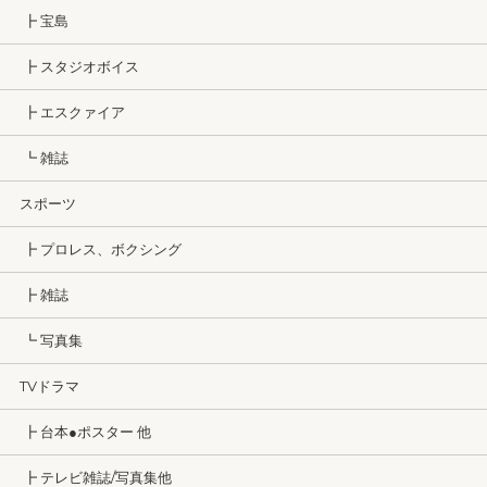
┣ 宝島
┣ スタジオボイス
┣ エスクァイア
┗ 雑誌
スポーツ
┣ プロレス、ボクシング
┣ 雑誌
┗ 写真集
TVドラマ
┣ 台本●ポスター 他
┣ テレビ雑誌/写真集他