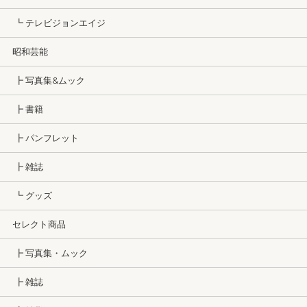
┗ テレビジョンエイジ
昭和芸能
┣ 写真集&ムック
┣ 書籍
┣ パンフレット
┣ 雑誌
┗ グッズ
セレクト商品
┣ 写真集・ムック
┣ 雑誌