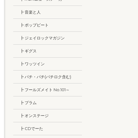
┣ 音楽と人
┣ ポップビート
┣ ジェイロックマガジン
┣ ギグス
┣ ワッツイン
┣ パチ・パチ(パチロク含む)
┣ フールズメイト No.101～
┣ プラム
┣ オンステージ
┣ CDでーた