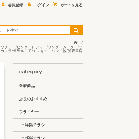
会員登録
ログイン
カートを見る
ー・ワグナー/ピンク・レディー/リンダ・カーター/オ
カレラ/天馬ルミ子/モンキー・パンチ他/愛宕書房
category
新着商品
店長のおすすめ
フライヤー
┣ 洋楽チラシ
┗ 邦楽チラシ