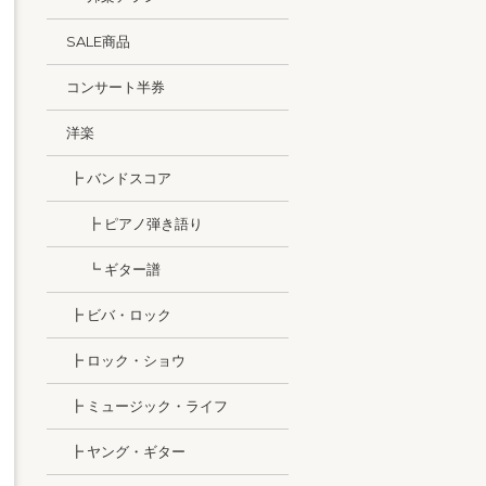
SALE商品
コンサート半券
洋楽
┣ バンドスコア
┣ ピアノ弾き語り
┗ ギター譜
┣ ビバ・ロック
┣ ロック・ショウ
┣ ミュージック・ライフ
┣ ヤング・ギター