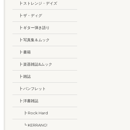
┣ ストレンジ・デイズ
┣ ザ・ディグ
┣ ギター弾き語り
┣ 写真集＆ムック
┣ 書籍
┣ 楽器雑誌&ムック
┣ 雑誌
┣ パンフレット
┣ 洋書雑誌
┣ Rock Hard
┗ KERRANG!