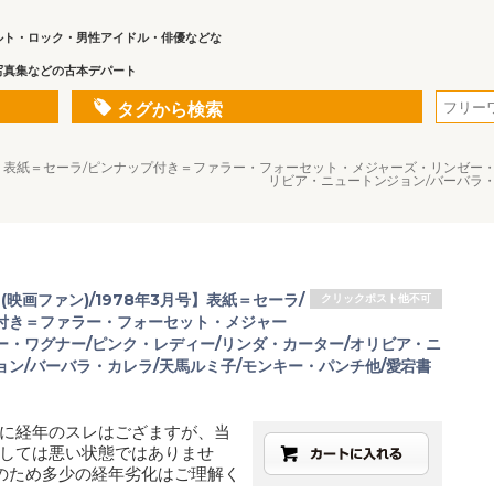
ルト・ロック・男性アイドル・俳優などな
写真集などの古本デパート
タグから検索
78年3月号】表紙＝セーラ/ピンナップ付き＝ファラー・フォーセット・メジャーズ・リンゼ
リビア・ニュートンジョン/バーバラ・
an(映画ファン)/1978年3月号】表紙＝セーラ/
クリックポスト他不可
付き＝ファラー・フォーセット・メジャー
ー・ワグナー/ピンク・レディー/リンダ・カーター/オリビア・ニ
ョン/バーバラ・カレラ/天馬ルミ子/モンキー・パンチ他/愛宕書
に経年のスレはござますが、当
しては悪い状態ではありませ
のため多少の経年劣化はご理解く