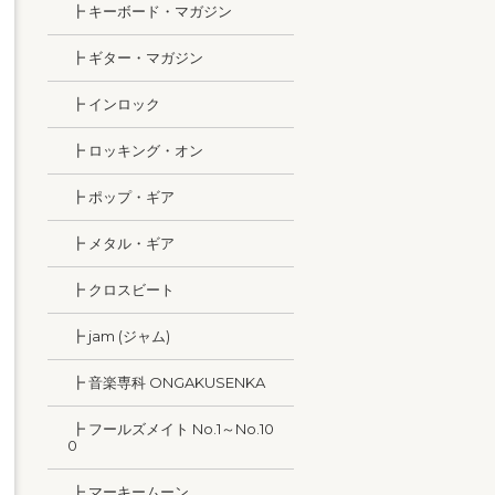
┣ キーボード・マガジン
┣ ギター・マガジン
┣ インロック
┣ ロッキング・オン
┣ ポップ・ギア
┣ メタル・ギア
┣ クロスビート
┣ jam (ジャム)
┣ 音楽専科 ONGAKUSENKA
┣ フールズメイト No.1～No.10
0
┣ マーキームーン