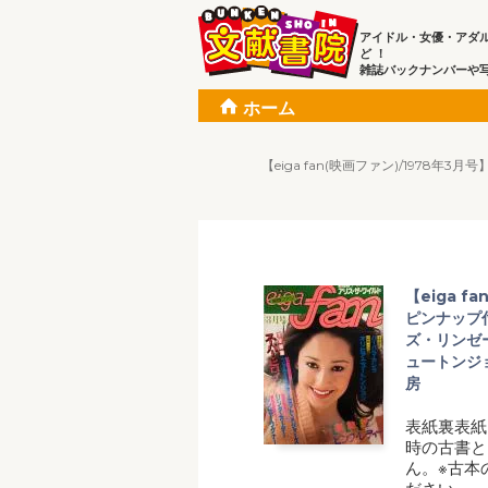
アイドル・女優・アダ
ど ！
雑誌バックナンバーや
ホーム
【eiga fan(映画ファン)/19
【eiga f
ピンナップ
ズ・リンゼ
ュートンジ
房
表紙裏表紙
時の古書と
ん。※古本