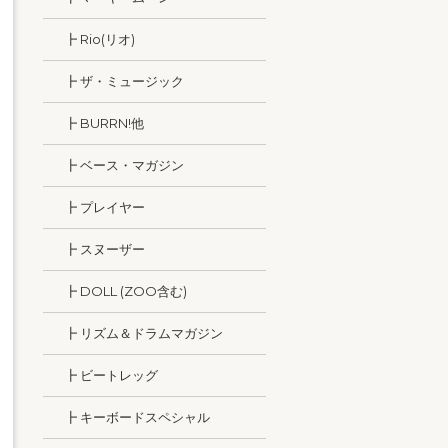
┣ Rio(リオ)
┣ ザ・ミュージック
┣ BURRN!他
┣ ベース・マガジン
┣ プレイヤー
┣ スヌーザー
┣ DOLL (ZOO含む)
┣ リズム＆ドラムマガジン
┣ ビートレッグ
┣ キーボードスペシャル