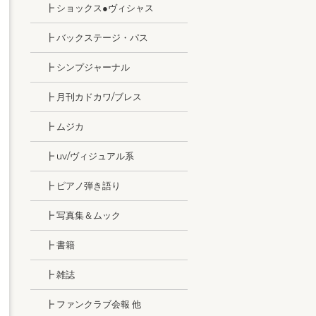
┣ ショックス●ヴィシャス
┣ バックステージ・パス
┣ シンプジャーナル
┣ 月刊カドカワ/ブレス
┣ ムジカ
┣ uv/ヴィジュアル系
┣ ピアノ弾き語り
┣ 写真集＆ムック
┣ 書籍
┣ 雑誌
┣ ファンクラブ会報 他