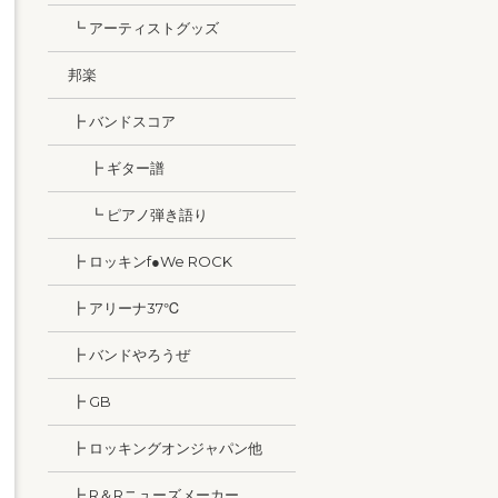
┗ アーティストグッズ
邦楽
┣ バンドスコア
┣ ギター譜
┗ ピアノ弾き語り
┣ ロッキンf●We ROCK
┣ アリーナ37℃
┣ バンドやろうぜ
┣ GB
┣ ロッキングオンジャパン他
┣ R＆Rニューズメーカー