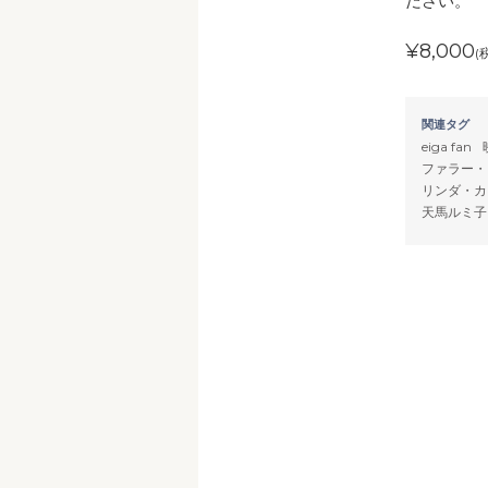
ださい。
¥8,000
(
関連タグ
eiga fan
ファラー・
リンダ・カ
天馬ルミ子