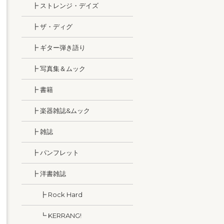
┣ ストレンジ・デイズ
┣ ザ・ディグ
┣ ギター弾き語り
┣ 写真集＆ムック
┣ 書籍
┣ 楽器雑誌&ムック
┣ 雑誌
┣ パンフレット
┣ 洋書雑誌
┣ Rock Hard
┗ KERRANG!