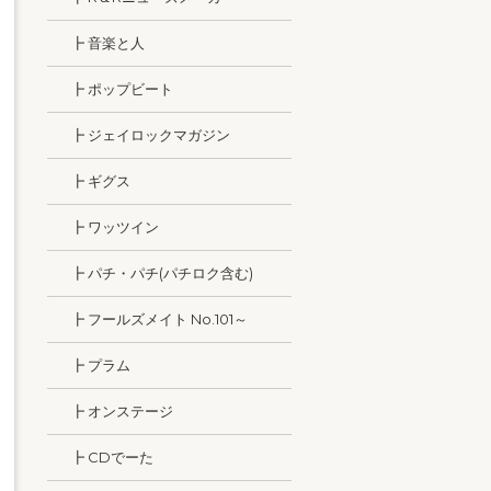
┣ 音楽と人
┣ ポップビート
┣ ジェイロックマガジン
┣ ギグス
┣ ワッツイン
┣ パチ・パチ(パチロク含む)
┣ フールズメイト No.101～
┣ プラム
┣ オンステージ
┣ CDでーた