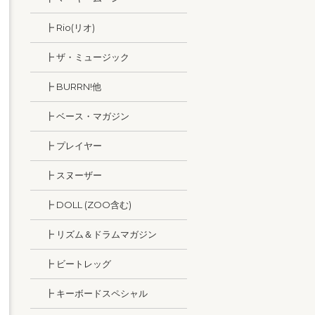
┣ Rio(リオ)
┣ ザ・ミュージック
┣ BURRN!他
┣ ベース・マガジン
┣ プレイヤー
┣ スヌーザー
┣ DOLL (ZOO含む)
┣ リズム＆ドラムマガジン
┣ ビートレッグ
┣ キーボードスペシャル