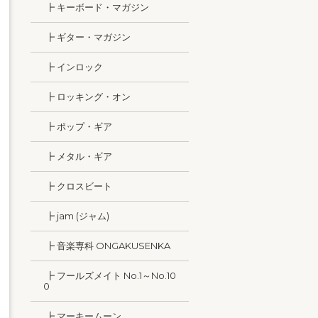
┣ キーボード・マガジン
┣ ギター・マガジン
┣ インロック
┣ ロッキング・オン
┣ ポップ・ギア
┣ メタル・ギア
┣ クロスビート
┣ jam (ジャム)
┣ 音楽専科 ONGAKUSENKA
┣ フールズメイト No.1～No.10
0
┣ マーキームーン