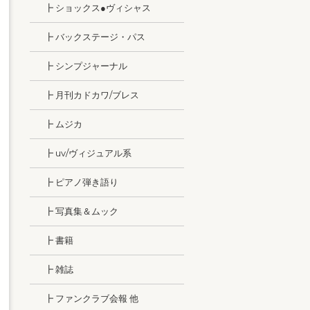
┣ ショックス●ヴィシャス
┣ バックステージ・パス
┣ シンプジャーナル
┣ 月刊カドカワ/ブレス
┣ ムジカ
┣ uv/ヴィジュアル系
┣ ピアノ弾き語り
┣ 写真集＆ムック
┣ 書籍
┣ 雑誌
┣ ファンクラブ会報 他