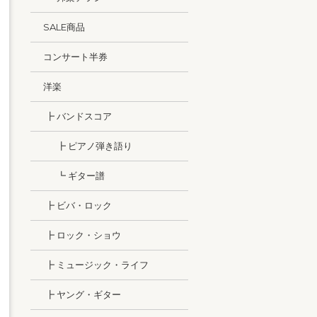
SALE商品
コンサート半券
洋楽
┣ バンドスコア
┣ ピアノ弾き語り
┗ ギター譜
┣ ビバ・ロック
┣ ロック・ショウ
┣ ミュージック・ライフ
┣ ヤング・ギター