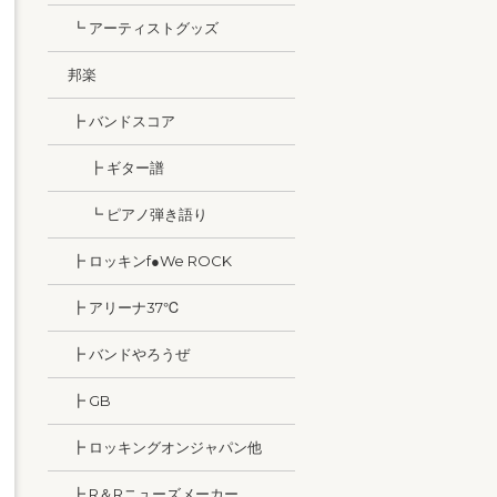
┗ アーティストグッズ
邦楽
┣ バンドスコア
┣ ギター譜
┗ ピアノ弾き語り
┣ ロッキンf●We ROCK
┣ アリーナ37℃
┣ バンドやろうぜ
┣ GB
┣ ロッキングオンジャパン他
┣ R＆Rニューズメーカー