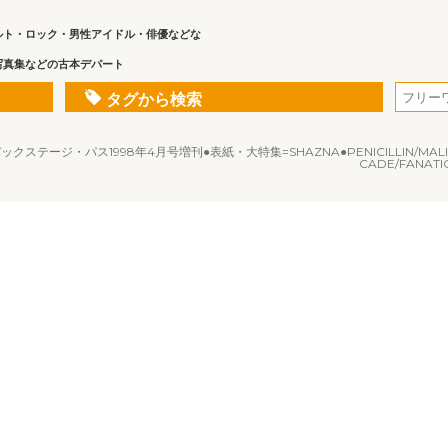
ルト・ロック・男性アイドル・俳優などな
写真集などの古本デパート
タグから検索
クステージ・パス1998年4月号増刊●表紙・大特集=SHAZNA●PENICILLIN/MALICE MIZE
CADE/FANATIC C