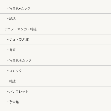
┣ 写真集●ムック
┗ 雑誌
アニメ・マンガ・特撮
┣ ジュネ(JUNE)
┣ 書籍
┣ 写真集＆ムック
┣ コミック
┣ 雑誌
┣ パンフレット
┣ 宇宙船