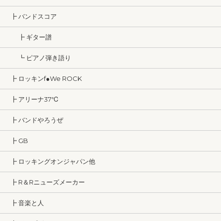
┣ バンドスコア
┣ ギター譜
┗ ピアノ弾き語り
┣ ロッキンf●We ROCK
┣ アリーナ37℃
┣ バンドやろうぜ
┣ GB
┣ ロッキングオンジャパン他
┣ R＆Rニューズメーカー
┣ 音楽と人