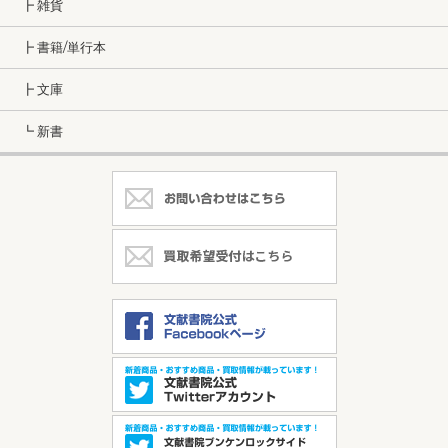
┣ 雑貨
┣ 書籍/単行本
┣ 文庫
┗ 新書