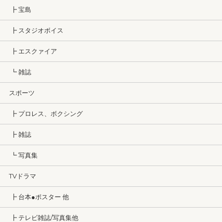
┣ 宝島
┣ スタジオボイス
┣ エスクァイア
┗ 雑誌
スポーツ
┣ プロレス、ボクシング
┣ 雑誌
┗ 写真集
TVドラマ
┣ 台本●ポスター 他
┣ テレビ雑誌/写真集他