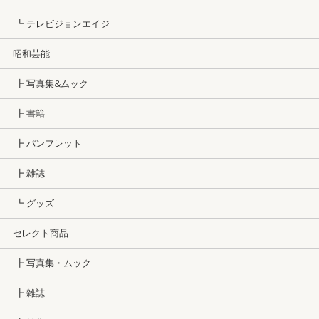
┗ テレビジョンエイジ
昭和芸能
┣ 写真集&ムック
┣ 書籍
┣ パンフレット
┣ 雑誌
┗ グッズ
セレクト商品
┣ 写真集・ムック
┣ 雑誌