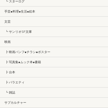
┗ スターログ
手芸●料理●生活●絵本
文芸
┗ サンリオSF文庫
映画
┣ 映画パンフ●チラシ●ポスター
┣ 写真集●ムック本●書籍
┣ 台本
┣ バラエティ
┗ 雑誌
サブカルチャー