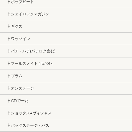
┣ ポップビート
┣ ジェイロックマガジン
┣ ギグス
┣ ワッツイン
┣ パチ・パチ(パチロク含む)
┣ フールズメイト No.101～
┣ プラム
┣ オンステージ
┣ CDでーた
┣ ショックス●ヴィシャス
┣ バックステージ・パス