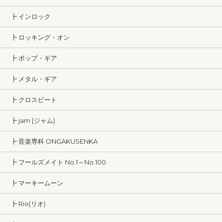
┣ インロック
┣ ロッキング・オン
┣ ポップ・ギア
┣ メタル・ギア
┣ クロスビート
┣ jam (ジャム)
┣ 音楽専科 ONGAKUSENKA
┣ フールズメイト No.1～No.100
┣ マーキームーン
┣ Rio(リオ)