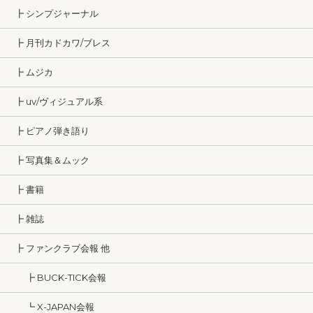
┣ シンプジャーナル
┣ 月刊カドカワ/ブレス
┣ ムジカ
┣ uv/ヴィジュアル系
┣ ピアノ弾き語り
┣ 写真集＆ムック
┣ 書籍
┣ 雑誌
┣ ファンクラブ会報 他
┣ BUCK-TICK会報
┗ X-JAPAN会報