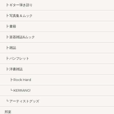
┣ ギター弾き語り
┣ 写真集＆ムック
┣ 書籍
┣ 楽器雑誌&ムック
┣ 雑誌
┣ パンフレット
┣ 洋書雑誌
┣ Rock Hard
┗ KERRANG!
┗ アーティストグッズ
邦楽