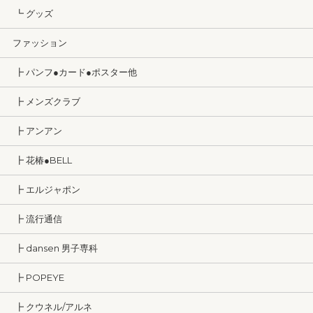
┗ グッズ
ファッション
┣ パンフ●カード●ポスター他
┣ メンズクラブ
┣ アンアン
┣ 花椿●BELL
┣ エルジャポン
┣ 流行通信
┣ dansen 男子専科
┣ POPEYE
┣ クウネル/アルネ