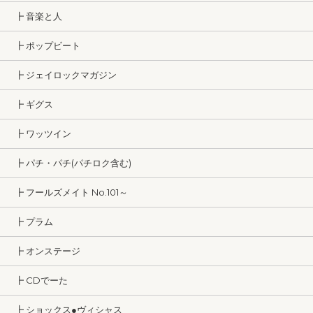
┣ 音楽と人
┣ ポップビート
┣ ジェイロックマガジン
┣ ギグス
┣ ワッツイン
┣ パチ・パチ(パチロク含む)
┣ フールズメイト No.101～
┣ プラム
┣ オンステージ
┣ CDでーた
┣ ショックス●ヴィシャス