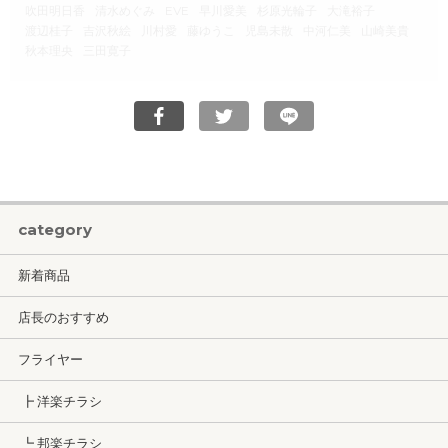
吹田明日香
清水めぐみ
EVE
早川愛美
杉原光輪子
大滝裕子
渡辺桂子
吉沢秋絵
川村愛
藤ゆうこ
児島未散
中河仁美
山崎美貴
秋本理央
三田寛子
category
新着商品
店長のおすすめ
フライヤー
┣ 洋楽チラシ
┗ 邦楽チラシ