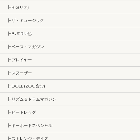
┣ Rio(リオ)
┣ ザ・ミュージック
┣ BURRN!他
┣ ベース・マガジン
┣ プレイヤー
┣ スヌーザー
┣ DOLL (ZOO含む)
┣ リズム＆ドラムマガジン
┣ ビートレッグ
┣ キーボードスペシャル
┣ ストレンジ・デイズ