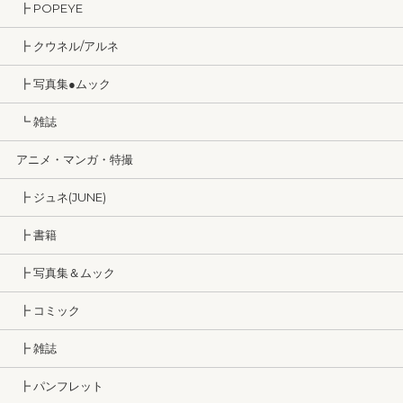
┣ POPEYE
┣ クウネル/アルネ
┣ 写真集●ムック
┗ 雑誌
アニメ・マンガ・特撮
┣ ジュネ(JUNE)
┣ 書籍
┣ 写真集＆ムック
┣ コミック
┣ 雑誌
┣ パンフレット