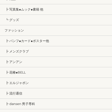
┣ 写真集●ムック●書籍 他
┗ グッズ
ファッション
┣ パンフ●カード●ポスター他
┣ メンズクラブ
┣ アンアン
┣ 花椿●BELL
┣ エルジャポン
┣ 流行通信
┣ dansen 男子専科