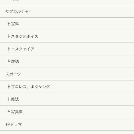
サブカルチャー
┣ 宝島
┣ スタジオボイス
┣ エスクァイア
┗ 雑誌
スポーツ
┣ プロレス、ボクシング
┣ 雑誌
┗ 写真集
TVドラマ