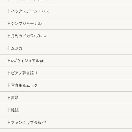
┣ バックステージ・パス
┣ シンプジャーナル
┣ 月刊カドカワ/ブレス
┣ ムジカ
┣ uv/ヴィジュアル系
┣ ピアノ弾き語り
┣ 写真集＆ムック
┣ 書籍
┣ 雑誌
┣ ファンクラブ会報 他