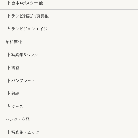
┣ 台本●ポスター 他
┣ テレビ雑誌/写真集他
┗ テレビジョンエイジ
昭和芸能
┣ 写真集&ムック
┣ 書籍
┣ パンフレット
┣ 雑誌
┗ グッズ
セレクト商品
┣ 写真集・ムック