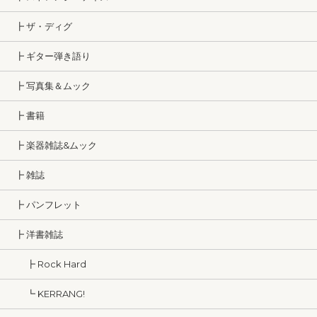
┣ ザ・ディグ
┣ ギター弾き語り
┣ 写真集＆ムック
┣ 書籍
┣ 楽器雑誌&ムック
┣ 雑誌
┣ パンフレット
┣ 洋書雑誌
┣ Rock Hard
┗ KERRANG!