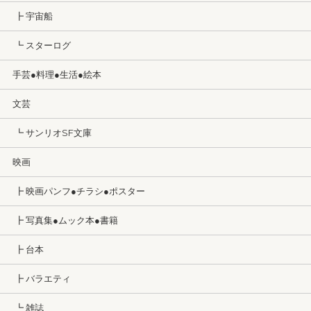
┣ 宇宙船
┗ スターログ
手芸●料理●生活●絵本
文芸
┗ サンリオSF文庫
映画
┣ 映画パンフ●チラシ●ポスター
┣ 写真集●ムック本●書籍
┣ 台本
┣ バラエティ
┗ 雑誌