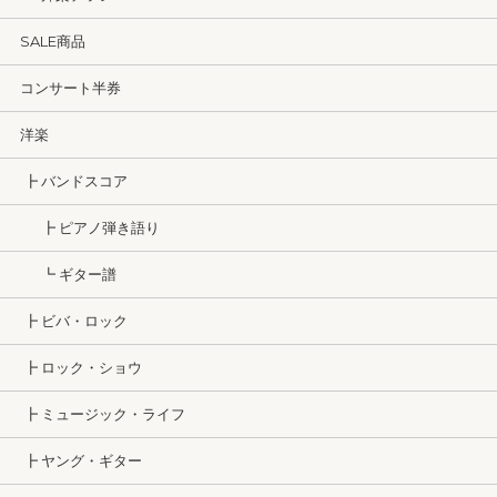
SALE商品
コンサート半券
洋楽
┣ バンドスコア
┣ ピアノ弾き語り
┗ ギター譜
┣ ビバ・ロック
┣ ロック・ショウ
┣ ミュージック・ライフ
┣ ヤング・ギター