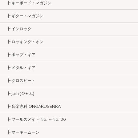
┣ キーボード・マガジン
┣ ギター・マガジン
┣ インロック
┣ ロッキング・オン
┣ ポップ・ギア
┣ メタル・ギア
┣ クロスビート
┣ jam (ジャム)
┣ 音楽専科 ONGAKUSENKA
┣ フールズメイト No.1～No.100
┣ マーキームーン