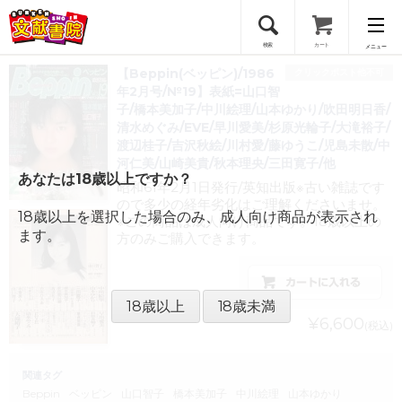
検索
カート
メニュー
【Beppin(ベッピン)/1986
クリックポスト他不可
会員登録
年2月号/№19】表紙=山口智
子/橋本美加子/中川絵理/山本ゆかり/吹田明日香/
清水めぐみ/EVE/早川愛美/杉原光輪子/大滝裕子/
ログイン
渡辺桂子/吉沢秋絵/川村愛/藤ゆうこ/児島未散/中
河仁美/山崎美貴/秋本理央/三田寛子/他
あなたは18歳以上ですか？
昭和61年2月1日発行/英知出版※古い雑誌です
ので多少の経年劣化はご理解くださいませ。
18歳以上を選択した場合のみ、成人向け商品が表示され
※この商品は成人向け商品です。18歳以上の
ます。
方のみご購入できます。
18歳以上
18歳未満
¥6,600
(税込)
関連タグ
Beppin
ベッピン
山口智子
橋本美加子
中川絵理
山本ゆかり