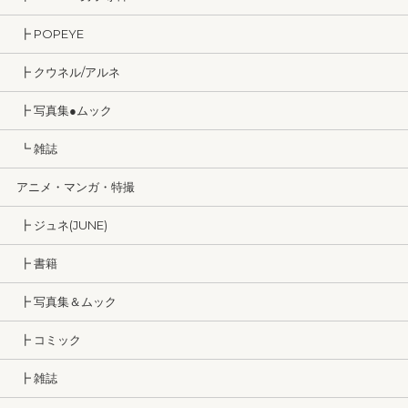
┣ POPEYE
┣ クウネル/アルネ
┣ 写真集●ムック
┗ 雑誌
アニメ・マンガ・特撮
┣ ジュネ(JUNE)
┣ 書籍
┣ 写真集＆ムック
┣ コミック
┣ 雑誌