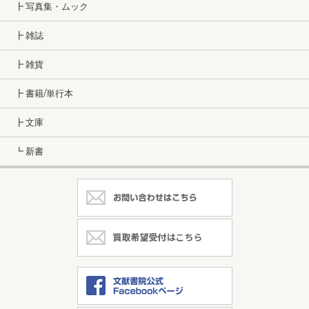
┣ 写真集・ムック
┣ 雑誌
┣ 雑貨
┣ 書籍/単行本
┣ 文庫
┗ 新書