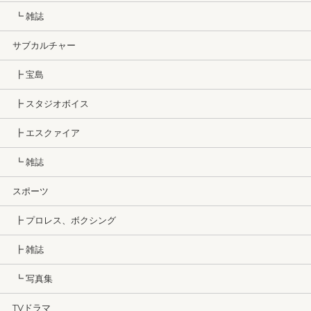
┗ 雑誌
サブカルチャー
┣ 宝島
┣ スタジオボイス
┣ エスクァイア
┗ 雑誌
スポーツ
┣ プロレス、ボクシング
┣ 雑誌
┗ 写真集
TVドラマ