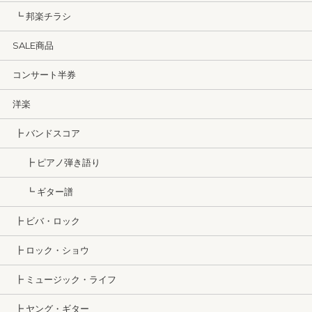
┗ 邦楽チラシ
SALE商品
コンサート半券
洋楽
┣ バンドスコア
┣ ピアノ弾き語り
┗ ギター譜
┣ ビバ・ロック
┣ ロック・ショウ
┣ ミュージック・ライフ
┣ ヤング・ギター