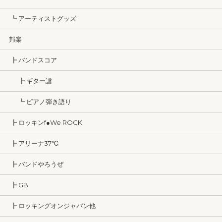
┗ アーティストグッズ
邦楽
┣ バンドスコア
┣ ギター譜
┗ ピアノ弾き語り
┣ ロッキンf●We ROCK
┣ アリーナ37℃
┣ バンドやろうぜ
┣ GB
┣ ロッキングオンジャパン他