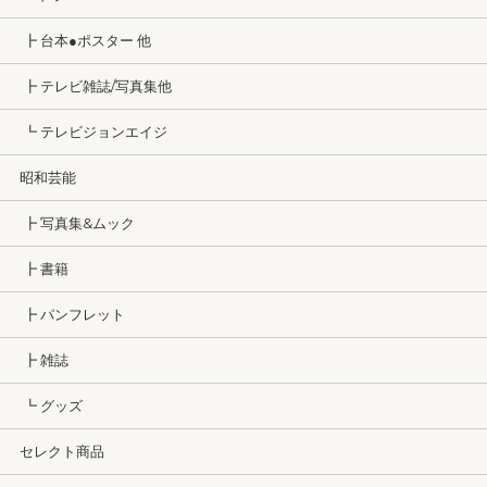
┣ 台本●ポスター 他
┣ テレビ雑誌/写真集他
┗ テレビジョンエイジ
昭和芸能
┣ 写真集&ムック
┣ 書籍
┣ パンフレット
┣ 雑誌
┗ グッズ
セレクト商品