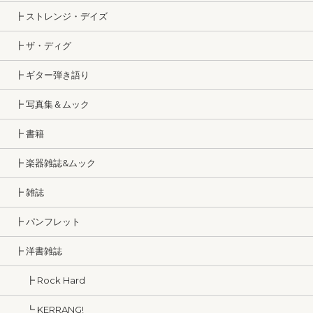
┣ ストレンジ・デイズ
┣ ザ・ディグ
┣ ギター弾き語り
┣ 写真集＆ムック
┣ 書籍
┣ 楽器雑誌&ムック
┣ 雑誌
┣ パンフレット
┣ 洋書雑誌
┣ Rock Hard
┗ KERRANG!