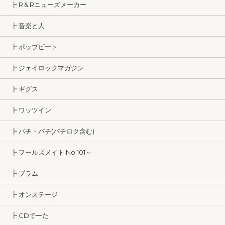
┣ R＆Rニューズメーカー
┣ 音楽と人
┣ ポップビート
┣ ジェイロックマガジン
┣ ギグス
┣ ワッツイン
┣ パチ・パチ(パチロク含む)
┣ フールズメイト No.101～
┣ プラム
┣ オンステージ
┣ CDでーた