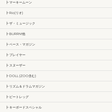
┣ マーキームーン
┣ Rio(リオ)
┣ ザ・ミュージック
┣ BURRN!他
┣ ベース・マガジン
┣ プレイヤー
┣ スヌーザー
┣ DOLL (ZOO含む)
┣ リズム＆ドラムマガジン
┣ ビートレッグ
┣ キーボードスペシャル