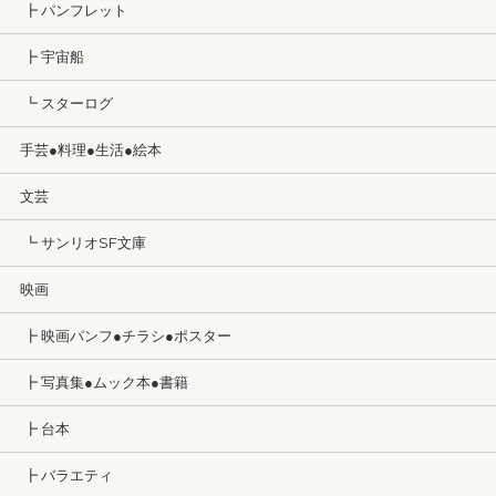
┣ パンフレット
┣ 宇宙船
┗ スターログ
手芸●料理●生活●絵本
文芸
┗ サンリオSF文庫
映画
┣ 映画パンフ●チラシ●ポスター
┣ 写真集●ムック本●書籍
┣ 台本
┣ バラエティ