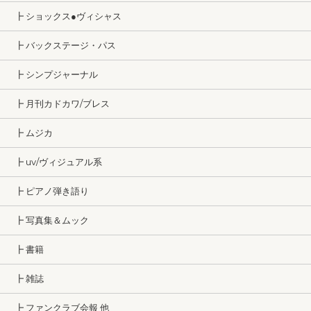
┣ ショックス●ヴィシャス
┣ バックステージ・パス
┣ シンプジャーナル
┣ 月刊カドカワ/ブレス
┣ ムジカ
┣ uv/ヴィジュアル系
┣ ピアノ弾き語り
┣ 写真集＆ムック
┣ 書籍
┣ 雑誌
┣ ファンクラブ会報 他