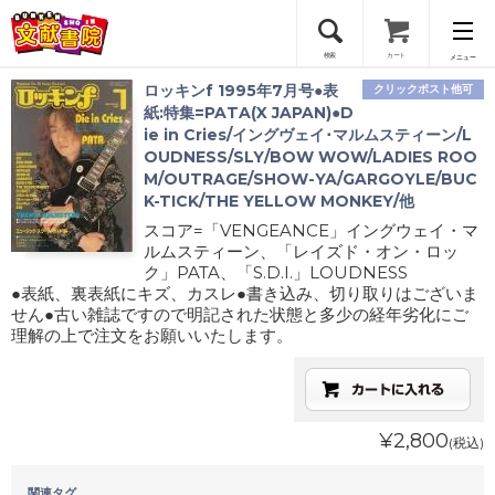
検索
カート
メニュー
ロッキンf 1995年7月号●表
クリックポスト他可
会員登録
紙:特集=PATA(X JAPAN)●D
ie in Cries/イングヴェイ･マルムスティーン/L
OUDNESS/SLY/BOW WOW/LADIES ROO
ログイン
M/OUTRAGE/SHOW-YA/GARGOYLE/BUC
K-TICK/THE YELLOW MONKEY/他
スコア=「VENGEANCE」イングウェイ・マ
ルムスティーン、「レイズド・オン・ロッ
ク」PATA、「S.D.I.」LOUDNESS
●表紙、裏表紙にキズ、カスレ●書き込み、切り取りはございま
せん●古い雑誌ですので明記された状態と多少の経年劣化にご
理解の上で注文をお願いいたします。
¥2,800
(税込)
関連タグ