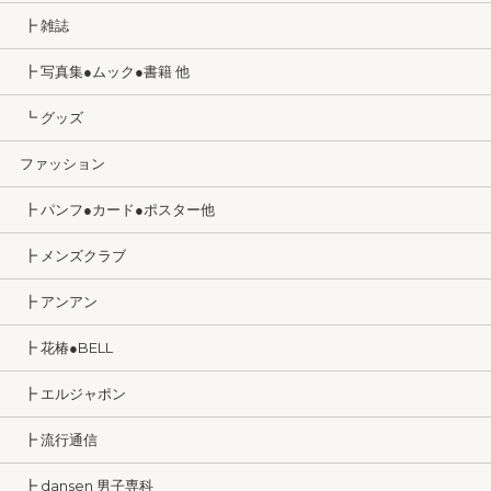
┣ 雑誌
┣ 写真集●ムック●書籍 他
┗ グッズ
ファッション
┣ パンフ●カード●ポスター他
┣ メンズクラブ
┣ アンアン
┣ 花椿●BELL
┣ エルジャポン
┣ 流行通信
┣ dansen 男子専科