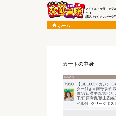
アイドル・女優・アダ
ど ！
雑誌バックナンバーや
ホーム
カートの中身
商品番号
7950
【DELUXマガジン OR
ター付き＝南野陽子)
唯/渡辺満里奈/宮沢り
子/日原麻貴/坂上香織
ベル付
クリックポス