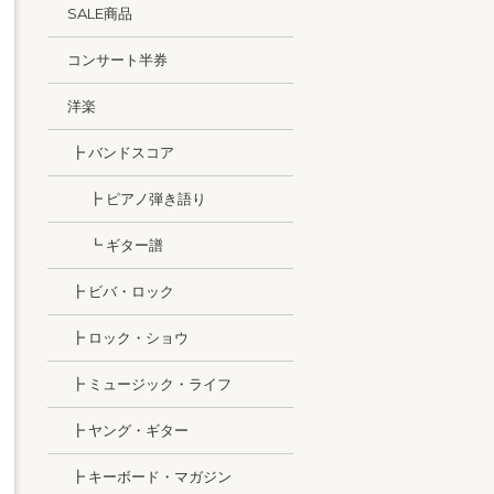
SALE商品
コンサート半券
洋楽
┣ バンドスコア
┣ ピアノ弾き語り
┗ ギター譜
┣ ビバ・ロック
┣ ロック・ショウ
┣ ミュージック・ライフ
┣ ヤング・ギター
┣ キーボード・マガジン