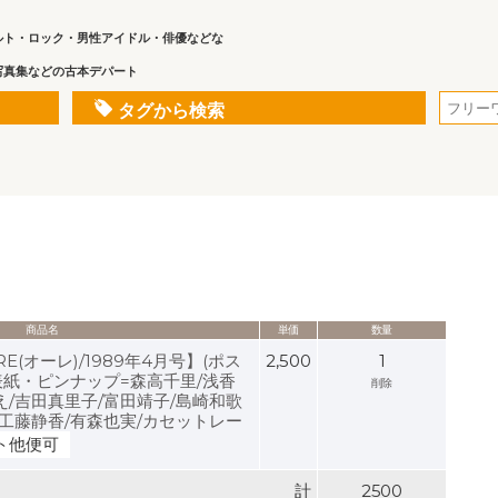
ルト・ロック・男性アイドル・俳優などな
写真集などの古本デパート
タグから検索
商品名
単価
数量
E(オーレ)/1989年4月号】(ポス
2,500
1
表紙・ピンナップ=森高千里/浅香
削除
え/吉田真里子/富田靖子/島崎和歌
/工藤静香/有森也実/カセットレー
ト他便可
計
2500