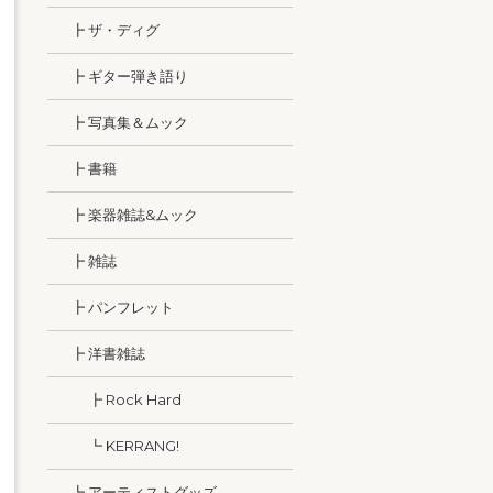
┣ ザ・ディグ
┣ ギター弾き語り
┣ 写真集＆ムック
┣ 書籍
┣ 楽器雑誌&ムック
┣ 雑誌
┣ パンフレット
┣ 洋書雑誌
┣ Rock Hard
┗ KERRANG!
┗ アーティストグッズ