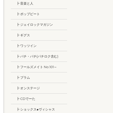
┣ 音楽と人
┣ ポップビート
┣ ジェイロックマガジン
┣ ギグス
┣ ワッツイン
┣ パチ・パチ(パチロク含む)
┣ フールズメイト No.101～
┣ プラム
┣ オンステージ
┣ CDでーた
┣ ショックス●ヴィシャス