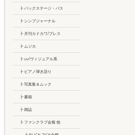
┣ バックステージ・パス
┣ シンプジャーナル
┣ 月刊カドカワ/ブレス
┣ ムジカ
┣ uv/ヴィジュアル系
┣ ピアノ弾き語り
┣ 写真集＆ムック
┣ 書籍
┣ 雑誌
┣ ファンクラブ会報 他
┣ BUCK-TICK会報