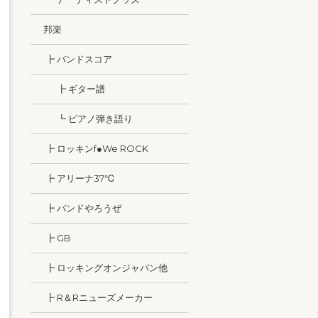
邦楽
┣ バンドスコア
┣ ギター譜
┗ ピアノ弾き語り
┣ ロッキンf●We ROCK
┣ アリーナ37℃
┣ バンドやろうぜ
┣ GB
┣ ロッキングオンジャパン他
┣ R＆Rニューズメーカー