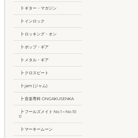
┣ ギター・マガジン
┣ インロック
┣ ロッキング・オン
┣ ポップ・ギア
┣ メタル・ギア
┣ クロスビート
┣ jam (ジャム)
┣ 音楽専科 ONGAKUSENKA
┣ フールズメイト No.1～No.10
0
┣ マーキームーン