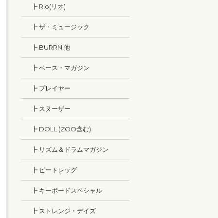
┣ Rio(リオ)
┣ ザ・ミュージック
┣ BURRN!他
┣ ベース・マガジン
┣ プレイヤー
┣ スヌーザー
┣ DOLL (ZOO含む)
┣ リズム＆ドラムマガジン
┣ ビートレッグ
┣ キーボードスペシャル
┣ ストレンジ・デイズ