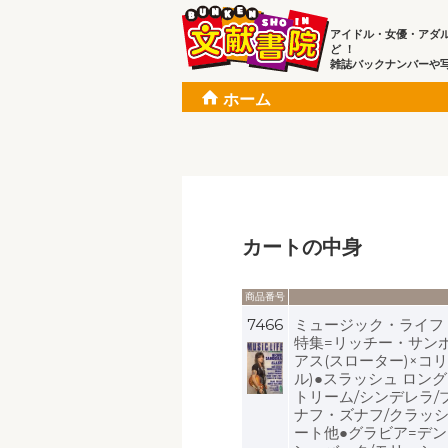
アイドル・女優・アダ
ど ！
雑誌バックナンバーや
ホーム
カートの中身
商品番号
7466
ミュージック・ライフ MU
特集=リッチー・サン
アス(スローター)×コ
ル)●スラッシュ ロン
トリーム/シンデレラ/
ナフ・ズナフ/クラッ
ート他●グラビア=デ