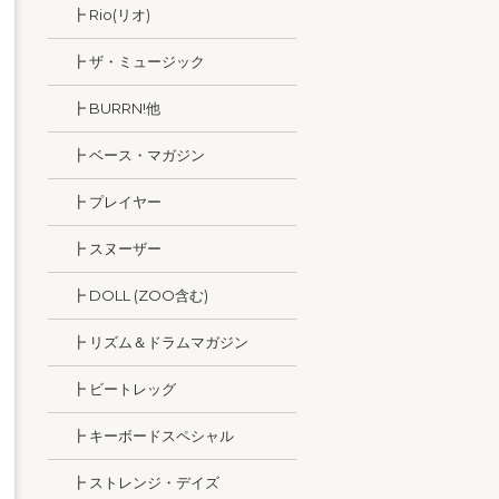
┣ Rio(リオ)
┣ ザ・ミュージック
┣ BURRN!他
┣ ベース・マガジン
┣ プレイヤー
┣ スヌーザー
┣ DOLL (ZOO含む)
┣ リズム＆ドラムマガジン
┣ ビートレッグ
┣ キーボードスペシャル
┣ ストレンジ・デイズ