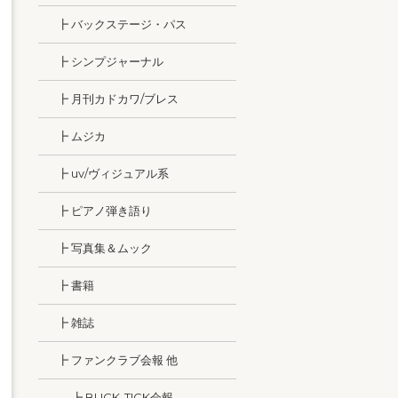
┣ バックステージ・パス
┣ シンプジャーナル
┣ 月刊カドカワ/ブレス
┣ ムジカ
┣ uv/ヴィジュアル系
┣ ピアノ弾き語り
┣ 写真集＆ムック
┣ 書籍
┣ 雑誌
┣ ファンクラブ会報 他
┣ BUCK-TICK会報