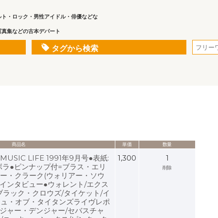
ルト・ロック・男性アイドル・俳優などな
写真集などの古本デパート
タグから検索
商品名
単価
数量
SIC LIFE 1991年9月号●表紙:
1,300
1
ボラ●ピンナップ付=ブラス・エリ
削除
リー・クラーク(ウォリアー・ソウ
グインタビュー●ウォレント/エクス
ブラック・クロウズ/タイケット/イ
シュ・オブ・タイタンズライヴレポ
ンジャー・デンジャー/セバスチャ