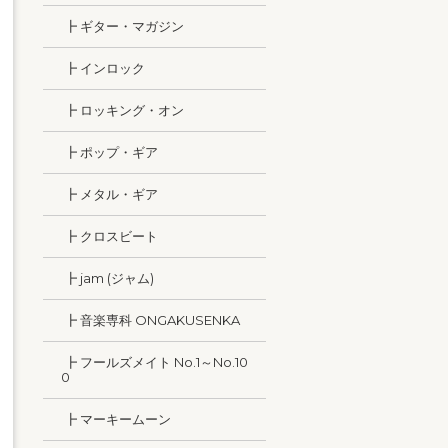
┣ ギター・マガジン
┣ インロック
┣ ロッキング・オン
┣ ポップ・ギア
┣ メタル・ギア
┣ クロスビート
┣ jam (ジャム)
┣ 音楽専科 ONGAKUSENKA
┣ フールズメイト No.1～No.10
0
┣ マーキームーン