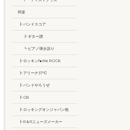
邦楽
┣ バンドスコア
┣ ギター譜
┗ ピアノ弾き語り
┣ ロッキンf●We ROCK
┣ アリーナ37℃
┣ バンドやろうぜ
┣ GB
┣ ロッキングオンジャパン他
┣ R＆Rニューズメーカー