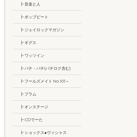
┣ 音楽と人
┣ ポップビート
┣ ジェイロックマガジン
┣ ギグス
┣ ワッツイン
┣ パチ・パチ(パチロク含む)
┣ フールズメイト No.101～
┣ プラム
┣ オンステージ
┣ CDでーた
┣ ショックス●ヴィシャス