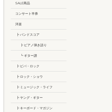
SALE商品
コンサート半券
洋楽
┣ バンドスコア
┣ ピアノ弾き語り
┗ ギター譜
┣ ビバ・ロック
┣ ロック・ショウ
┣ ミュージック・ライフ
┣ ヤング・ギター
┣ キーボード・マガジン