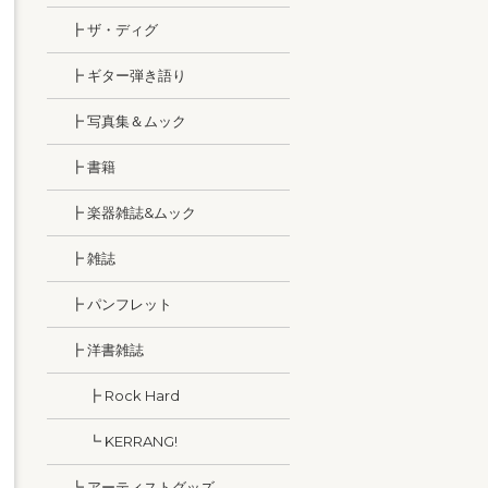
┣ ザ・ディグ
┣ ギター弾き語り
┣ 写真集＆ムック
┣ 書籍
┣ 楽器雑誌&ムック
┣ 雑誌
┣ パンフレット
┣ 洋書雑誌
┣ Rock Hard
┗ KERRANG!
┗ アーティストグッズ