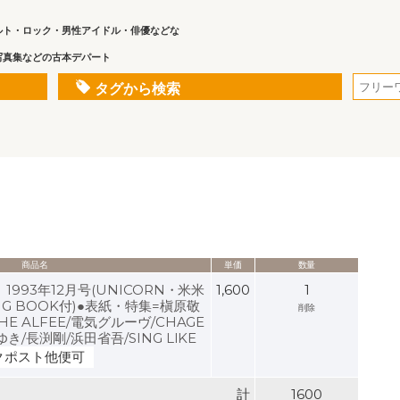
ルト・ロック・男性アイドル・俳優などな
写真集などの古本デパート
タグから検索
商品名
単価
数量
) 1993年12月号(UNICORN・米米
1,600
1
G BOOK付)●表紙・特集=槇原敬
削除
THE ALFEE/電気グルーヴ/CHAGE
みゆき/長渕剛/浜田省吾/SING LIKE
クポスト他便可
計
1600