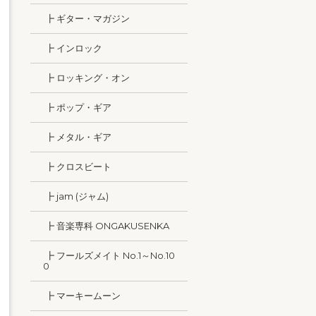
┣ ギター・マガジン
┣ インロック
┣ ロッキング・オン
┣ ポップ・ギア
┣ メタル・ギア
┣ クロスビート
┣ jam (ジャム)
┣ 音楽専科 ONGAKUSENKA
┣ フールズメイト No.1～No.10
0
┣ マーキームーン