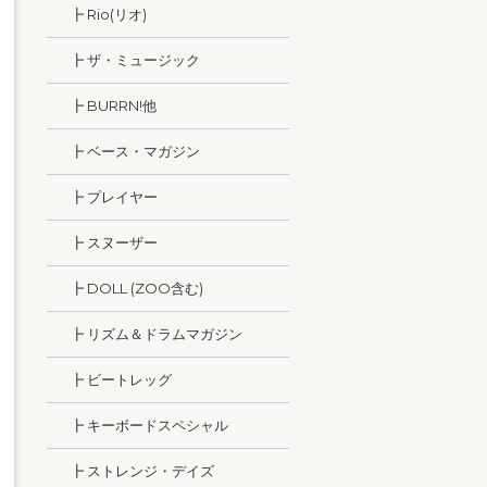
┣ Rio(リオ)
┣ ザ・ミュージック
┣ BURRN!他
┣ ベース・マガジン
┣ プレイヤー
┣ スヌーザー
┣ DOLL (ZOO含む)
┣ リズム＆ドラムマガジン
┣ ビートレッグ
┣ キーボードスペシャル
┣ ストレンジ・デイズ