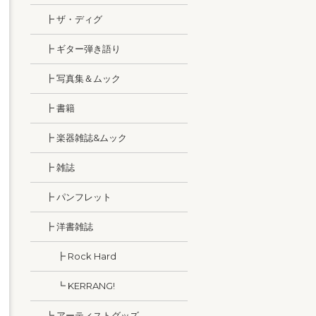
┣ ザ・ディグ
┣ ギター弾き語り
┣ 写真集＆ムック
┣ 書籍
┣ 楽器雑誌&ムック
┣ 雑誌
┣ パンフレット
┣ 洋書雑誌
┣ Rock Hard
┗ KERRANG!
┗ アーティストグッズ