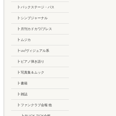
┣ バックステージ・パス
┣ シンプジャーナル
┣ 月刊カドカワ/ブレス
┣ ムジカ
┣ uv/ヴィジュアル系
┣ ピアノ弾き語り
┣ 写真集＆ムック
┣ 書籍
┣ 雑誌
┣ ファンクラブ会報 他
┣ BUCK-TICK会報