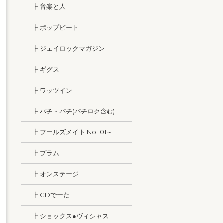
┣ 音楽と人
┣ ポップビート
┣ ジェイロックマガジン
┣ ギグス
┣ ワッツイン
┣ パチ・パチ(パチロク含む)
┣ フールズメイト No.101～
┣ プラム
┣ オンステージ
┣ CDでーた
┣ ショックス●ヴィシャス