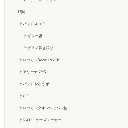
邦楽
┣ バンドスコア
┣ ギター譜
┗ ピアノ弾き語り
┣ ロッキンf●We ROCK
┣ アリーナ37℃
┣ バンドやろうぜ
┣ GB
┣ ロッキングオンジャパン他
┣ R＆Rニューズメーカー