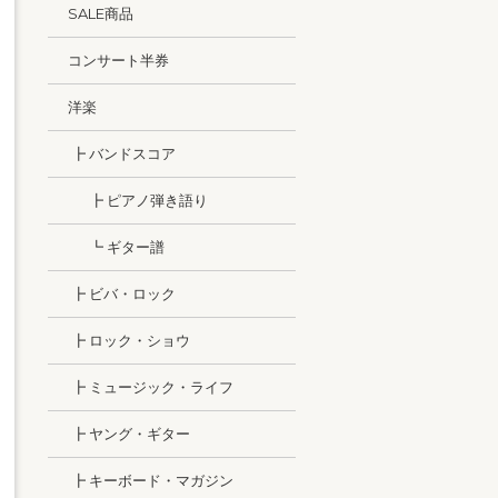
SALE商品
コンサート半券
洋楽
┣ バンドスコア
┣ ピアノ弾き語り
┗ ギター譜
┣ ビバ・ロック
┣ ロック・ショウ
┣ ミュージック・ライフ
┣ ヤング・ギター
┣ キーボード・マガジン