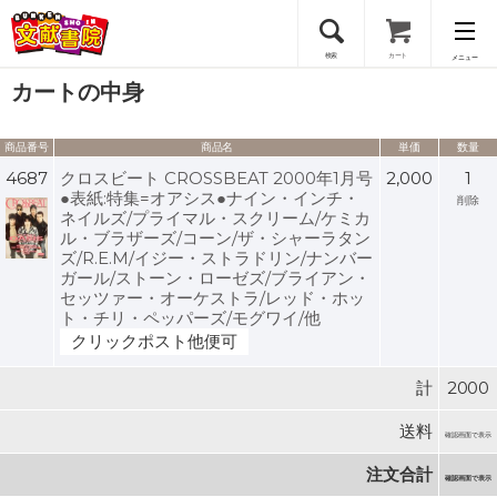
検索
カート
メニュー
カートの中身
会員登録
商品番号
商品名
単価
数量
ログイン
4687
クロスビート CROSSBEAT 2000年1月号
2,000
1
●表紙:特集=オアシス●ナイン・インチ・
削除
ネイルズ/プライマル・スクリーム/ケミカ
ル・ブラザーズ/コーン/ザ・シャーラタン
ズ/R.E.M/イジー・ストラドリン/ナンバー
ガール/ストーン・ローゼズ/ブライアン・
セッツァー・オーケストラ/レッド・ホッ
ト・チリ・ペッパーズ/モグワイ/他
クリックポスト他便可
計
2000
送料
確認画面で表示
注文合計
確認画面で表示