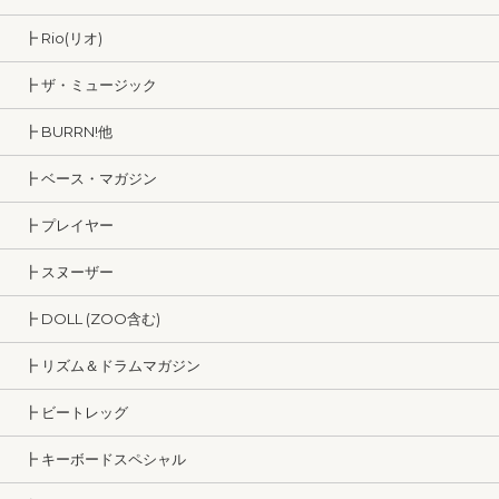
┣ Rio(リオ)
┣ ザ・ミュージック
┣ BURRN!他
┣ ベース・マガジン
┣ プレイヤー
┣ スヌーザー
┣ DOLL (ZOO含む)
┣ リズム＆ドラムマガジン
┣ ビートレッグ
┣ キーボードスペシャル