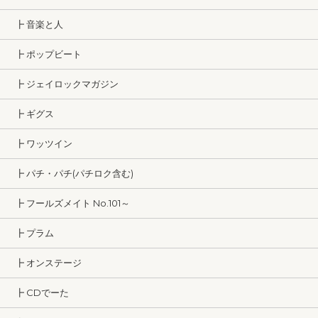
┣ 音楽と人
┣ ポップビート
┣ ジェイロックマガジン
┣ ギグス
┣ ワッツイン
┣ パチ・パチ(パチロク含む)
┣ フールズメイト No.101～
┣ プラム
┣ オンステージ
┣ CDでーた