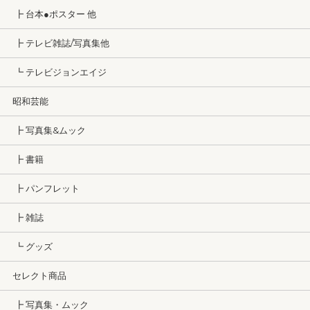
┣ 台本●ポスター 他
┣ テレビ雑誌/写真集他
┗ テレビジョンエイジ
昭和芸能
┣ 写真集&ムック
┣ 書籍
┣ パンフレット
┣ 雑誌
┗ グッズ
セレクト商品
┣ 写真集・ムック