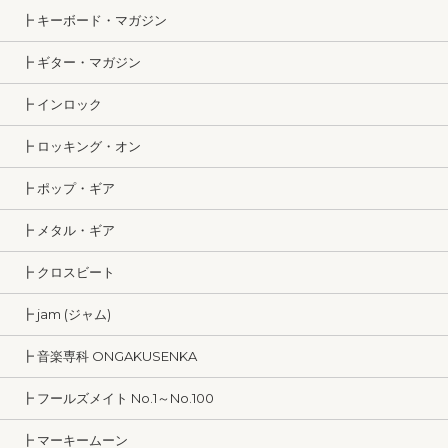
┣ キーボード・マガジン
┣ ギター・マガジン
┣ インロック
┣ ロッキング・オン
┣ ポップ・ギア
┣ メタル・ギア
┣ クロスビート
┣ jam (ジャム)
┣ 音楽専科 ONGAKUSENKA
┣ フールズメイト No.1～No.100
┣ マーキームーン