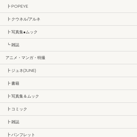
┣ POPEYE
┣ クウネル/アルネ
┣ 写真集●ムック
┗ 雑誌
アニメ・マンガ・特撮
┣ ジュネ(JUNE)
┣ 書籍
┣ 写真集＆ムック
┣ コミック
┣ 雑誌
┣ パンフレット