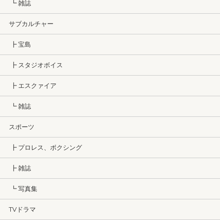
┗ 雑誌
サブカルチャー
┣ 宝島
┣ スタジオボイス
┣ エスクァイア
┗ 雑誌
スポーツ
┣ プロレス、ボクシング
┣ 雑誌
┗ 写真集
TVドラマ