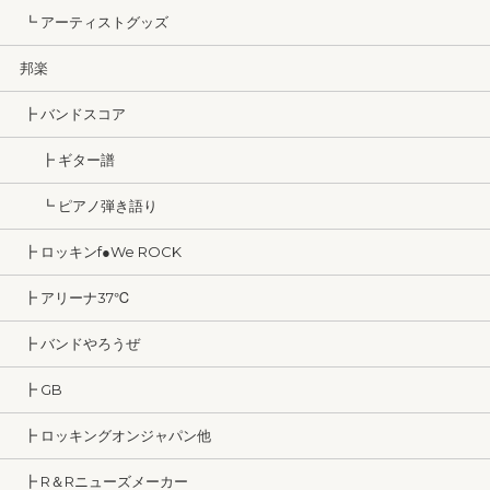
┗ アーティストグッズ
邦楽
┣ バンドスコア
┣ ギター譜
┗ ピアノ弾き語り
┣ ロッキンf●We ROCK
┣ アリーナ37℃
┣ バンドやろうぜ
┣ GB
┣ ロッキングオンジャパン他
┣ R＆Rニューズメーカー