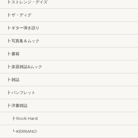
┣ ストレンジ・デイズ
┣ ザ・ディグ
┣ ギター弾き語り
┣ 写真集＆ムック
┣ 書籍
┣ 楽器雑誌&ムック
┣ 雑誌
┣ パンフレット
┣ 洋書雑誌
┣ Rock Hard
┗ KERRANG!