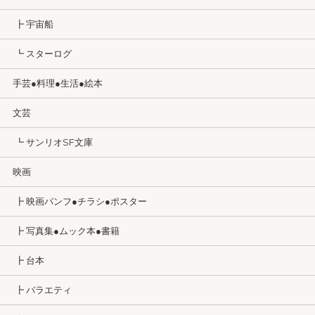
┣ 宇宙船
┗ スターログ
手芸●料理●生活●絵本
文芸
┗ サンリオSF文庫
映画
┣ 映画パンフ●チラシ●ポスター
┣ 写真集●ムック本●書籍
┣ 台本
┣ バラエティ