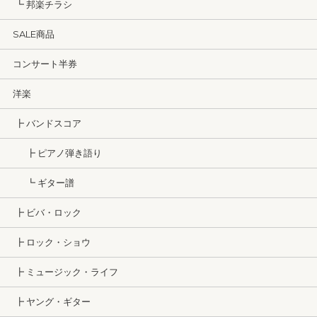
┗ 邦楽チラシ
SALE商品
コンサート半券
洋楽
┣ バンドスコア
┣ ピアノ弾き語り
┗ ギター譜
┣ ビバ・ロック
┣ ロック・ショウ
┣ ミュージック・ライフ
┣ ヤング・ギター