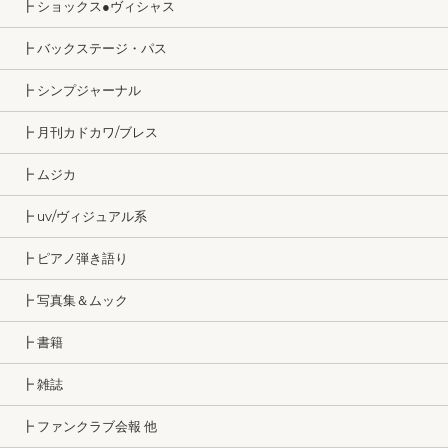
┣ ショックス●ヴィシャス
┣ バックステージ・パス
┣ シンプジャーナル
┣ 月刊カドカワ/ブレス
┣ ムジカ
┣ uv/ヴィジュアル系
┣ ピアノ弾き語り
┣ 写真集＆ムック
┣ 書籍
┣ 雑誌
┣ ファンクラブ会報 他