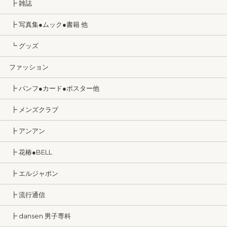
┣ 雑誌
┣ 写真集●ムック●書籍 他
┗ グッズ
ファッション
┣ パンフ●カード●ポスター他
┣ メンズクラブ
┣ アンアン
┣ 花椿●BELL
┣ エルジャポン
┣ 流行通信
┣ dansen 男子専科